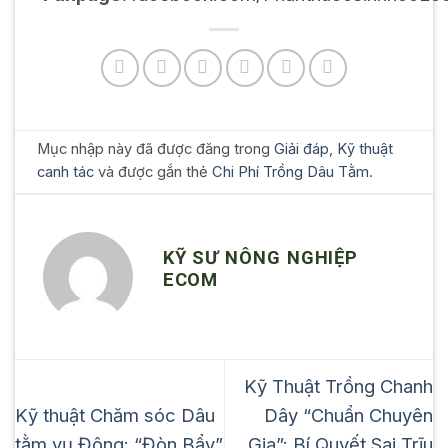
Mục nhập này đã được đăng trong
Giải đáp
,
Kỹ thuật
canh tác
và được gắn thẻ
Chi Phí Trồng Dâu Tằm
.
KỸ SƯ NÔNG NGHIỆP
ECOM
Kỹ Thuật Trồng Chanh
Kỹ thuật Chăm sóc Dâu
Dây “Chuẩn Chuyên
tằm vụ Đông: “Đòn Bẩy”
Gia”: Bí Quyết Sai Trĩu