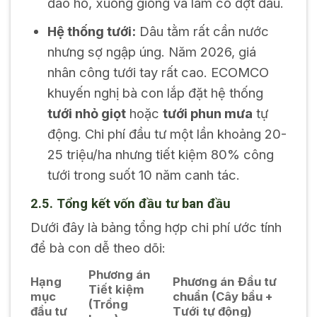
đào hố, xuống giống và làm cỏ đợt đầu.
Hệ thống tưới:
Dâu tằm rất cần nước
nhưng sợ ngập úng. Năm 2026, giá
nhân công tưới tay rất cao. ECOMCO
khuyến nghị bà con lắp đặt hệ thống
tưới nhỏ giọt
hoặc
tưới phun mưa
tự
động. Chi phí đầu tư một lần khoảng 20-
25 triệu/ha nhưng tiết kiệm 80% công
tưới trong suốt 10 năm canh tác.
2.5. Tổng kết vốn đầu tư ban đầu
Dưới đây là bảng tổng hợp chi phí ước tính
để bà con dễ theo dõi:
Phương án
Hạng
Phương án Đầu tư
Tiết kiệm
mục
chuẩn (Cây bầu +
(Trồng
đầu tư
Tưới tự động)