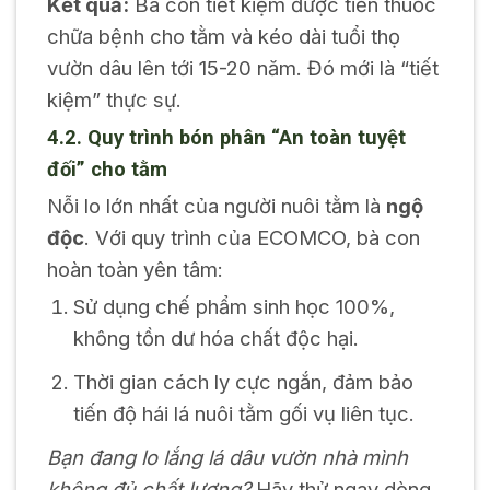
Kết quả:
Bà con tiết kiệm được tiền thuốc
chữa bệnh cho tằm và kéo dài tuổi thọ
vườn dâu lên tới 15-20 năm. Đó mới là “tiết
kiệm” thực sự.
4.2. Quy trình bón phân “An toàn tuyệt
đối” cho tằm
Nỗi lo lớn nhất của người nuôi tằm là
ngộ
độc
. Với quy trình của ECOMCO, bà con
hoàn toàn yên tâm:
Sử dụng chế phẩm sinh học 100%,
không tồn dư hóa chất độc hại.
Thời gian cách ly cực ngắn, đảm bảo
tiến độ hái lá nuôi tằm gối vụ liên tục.
Bạn đang lo lắng lá dâu vườn nhà mình
không đủ chất lượng?
Hãy thử ngay dòng