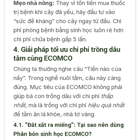
Mẹo nhà nông:
Thay vì tốn tiền mua thuốc
trị bệnh khi cây đã yếu, hãy đầu tư vào
“sức đề kháng” cho cây ngay từ đầu. Chi
phí phòng bệnh bằng sinh học luôn rẻ hơn
chi phí chữa bệnh gấp 5 lần.
4. Giải pháp tối ưu chi phí trồng dâu
tằm cùng ECOMCO
Chúng ta thường nghe câu “Tiền nào của
nấy”. Trong nghề nuôi tằm, câu này càng
đúng. Mục tiêu của ECOMCO không phải
giúp bà con trồng dâu với chi phí
thấp
nhất
, mà là trồng với chi phí
hiệu quả nhất
để tằm ăn lá khỏe, nhả tơ vàng.
4.1. “Đắt xắt ra miếng”: Tại sao nên dùng
Phân bón sinh học ECOMCO?