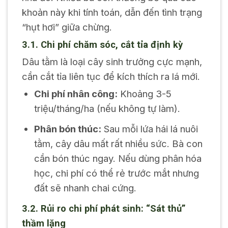
khoản này khi tính toán, dẫn đến tình trạng
“hụt hơi” giữa chừng.
3.1. Chi phí chăm sóc, cắt tỉa định kỳ
Dâu tằm là loại cây sinh trưởng cực mạnh,
cần cắt tỉa liên tục để kích thích ra lá mới.
Chi phí nhân công:
Khoảng 3-5
triệu/tháng/ha (nếu không tự làm).
Phân bón thúc:
Sau mỗi lứa hái lá nuôi
tằm, cây dâu mất rất nhiều sức. Bà con
cần bón thúc ngay. Nếu dùng phân hóa
học, chi phí có thể rẻ trước mắt nhưng
đất sẽ nhanh chai cứng.
3.2. Rủi ro chi phí phát sinh: “Sát thủ”
thầm lặng