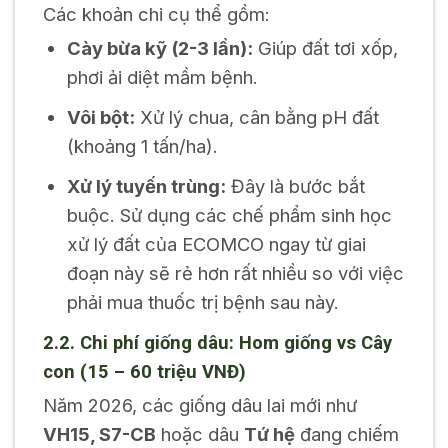
Các khoản chi cụ thể gồm:
Cày bừa kỹ (2-3 lần):
Giúp đất tơi xốp,
phơi ải diệt mầm bệnh.
Vôi bột:
Xử lý chua, cân bằng pH đất
(khoảng 1 tấn/ha).
Xử lý tuyến trùng:
Đây là bước bắt
buộc. Sử dụng các chế phẩm sinh học
xử lý đất của ECOMCO ngay từ giai
đoạn này sẽ rẻ hơn rất nhiều so với việc
phải mua thuốc trị bệnh sau này.
2.2. Chi phí giống dâu: Hom giống vs Cây
con (15 – 60 triệu VNĐ)
Năm 2026, các giống dâu lai mới như
VH15, S7-CB
hoặc dâu
Tứ hệ
đang chiếm