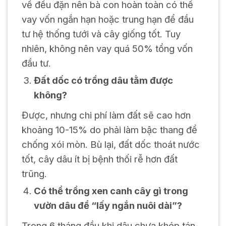
về đều đặn nên bà con hoàn toàn có thể
vay vốn ngắn hạn hoặc trung hạn để đầu
tư hệ thống tưới và cây giống tốt. Tuy
nhiên, không nên vay quá 50% tổng vốn
đầu tư.
Đất dốc có trồng dâu tằm được
không?
Được, nhưng chi phí làm đất sẽ cao hơn
khoảng 10-15% do phải làm bậc thang để
chống xói mòn. Bù lại, đất dốc thoát nước
tốt, cây dâu ít bị bệnh thối rễ hơn đất
trũng.
Có thể trồng xen canh cây gì trong
vườn dâu để “lấy ngắn nuôi dài”?
Trong 6 tháng đầu khi dâu chưa khép tán,