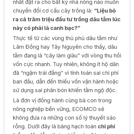
nhất đặt ra cho bất kỳ nhà nông nào muốn
chuyển đổi cơ cấu cây trồng là:
“Liệu bỏ
ra cả trăm triệu đầu tư trồng dâu tằm lúc
này có phải là canh bạc?”
Thực tế từ các vùng thủ phủ dâu tằm như
Lâm Đồng hay Tây Nguyên cho thấy, dâu
tằm đang là “cây làm giàu” với vòng thu hồi
vốn cực nhanh. Tuy nhiên, không ít hộ dân
đã “ngậm trái đắng” vì tính toán sai chi phí
ban đầu, dẫn đến thiếu vốn vận hành hoặc
sử dụng sai phân bón khiến tằm ngộ độc.
Là đơn vị đồng hành cùng bà con trong
nông nghiệp bền vững, ECOMCO sẽ
không đưa ra những con số lý thuyết sáo
rỗng. Dưới đây là bảng hạch toán
chi phí