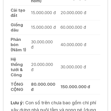
hom)
Cải tạo
15.000.000 đ
20.000.000 đ
đất
Giống
15.000.000 đ
60.000.000 đ
dâu
Phân
30.000.000
bón
40.000.000 đ
đ
(Năm 1)
Hệ
thống
20.000.000
30.000.000 đ
tưới &
đ
Công
TỔNG
80.000.000
150.000.000 đ
CỘNG
đ
Lưu ý:
Con số trên chưa bao gồm chi phí
xây dựng nhà nuôi tằm và nong né (dụng