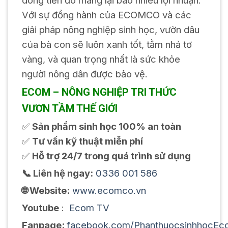
dòng tiền đó mang lại bao nhiêu lợi nhuận.
Với sự đồng hành của ECOMCO và các
giải pháp nông nghiệp sinh học, vườn dâu
của bà con sẽ luôn xanh tốt, tằm nhả tơ
vàng, và quan trọng nhất là sức khỏe
người nông dân được bảo vệ.
ECOM – NÔNG NGHIỆP TRI THỨC
VƯƠN TẦM THẾ GIỚI
✅
Sản phẩm sinh học 100% an toàn
✅
Tư vấn kỹ thuật miễn phí
✅
Hỗ trợ 24/7 trong quá trình sử dụng
📞 Liên hệ ngay:
0336 001 586
🌐 Website:
www.ecomco.vn
Youtube
:
Ecom TV
Fanpage:
facebook.com/PhanthuocsinhhocEc