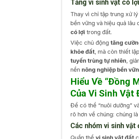
Tăng vi sinh vật có lợ
Thay vì chỉ tập trung xử l
bền vững và hiệu quả lâu d
có lợi
trong đất.
Việc chủ động
tăng cường
khỏe đất
, mà còn thiết lậ
tuyến trùng tự nhiên
, gi
nền
nông nghiệp bền vữ
Hiểu Về “Đồng M
Của Vi Sinh Vật 
Để có thể “nuôi dưỡng” và
rõ hơn về chúng: chúng l
Các nhóm vi sinh vật
Quần thể
vi sinh vật đất
c