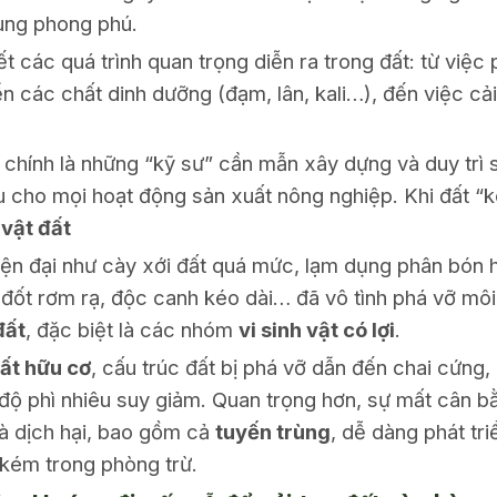
ng phong phú.
 các quá trình quan trọng diễn ra trong đất: từ việc 
 các chất dinh dưỡng (đạm, lân, kali…), đến việc cải 
chính là những “kỹ sư” cần mẫn xây dựng và duy trì 
u cho mọi hoạt động sản xuất nông nghiệp. Khi đất “
 vật đất
iện đại như cày xới đất quá mức, lạm dụng phân bón 
đốt rơm rạ, độc canh kéo dài… đã vô tình phá vỡ môi 
đất
, đặc biệt là các nhóm
vi sinh vật có lợi
.
ất hữu cơ
, cấu trúc đất bị phá vỡ dẫn đến chai cứng, 
ộ phì nhiêu suy giảm. Quan trọng hơn, sự mất cân bằ
và dịch hại, bao gồm cả
tuyến trùng
, dễ dàng phát tr
 kém trong phòng trừ.