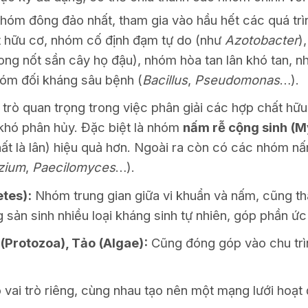
óm đông đảo nhất, tham gia vào hầu hết các quá trì
t hữu cơ, nhóm cố định đạm tự do (như
Azotobacter
)
ong nốt sần cây họ đậu), nhóm hòa tan lân khó tan, n
nhóm đối kháng sâu bệnh (
Bacillus
,
Pseudomonas
…).
trò quan trọng trong việc phân giải các hợp chất hữu 
 khó phân hủy. Đặc biệt là nhóm
nấm rễ cộng sinh (M
ất là lân) hiệu quả hơn. Ngoài ra còn có các nhóm nấ
zium
,
Paecilomyces
…).
tes):
Nhóm trung gian giữa vi khuẩn và nấm, cũng th
 sản sinh nhiều loại kháng sinh tự nhiên, góp phần ức
(Protozoa), Tảo (Algae):
Cũng đóng góp vào chu trìn
 vai trò riêng, cùng nhau tạo nên một mạng lưới hoạt