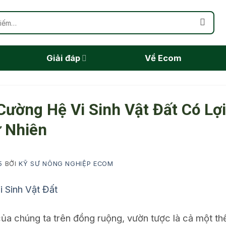
Giải đáp
Về Ecom
Cường Hệ Vi Sinh Vật Đất Có Lợ
 Nhiên
5
BỞI
KỸ SƯ NÔNG NGHIỆP ECOM
a chúng ta trên đồng ruộng, vườn tược là cả một thế