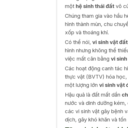
một
hệ sinh thái đất
vô cù
Chúng tham gia vào hầu hết
hình thành mùn, chu chuyển
xốp và thoáng khí.
Có thể nói,
vi sinh vật đất
hình nhưng không thể thiế
việc mất cân bằng
vi sinh
Các hoạt động canh tác h
thực vật (BVTV) hóa học, 
một lượng lớn
vi sinh vật 
Hậu quả là đất mất dần
ch
nước và dinh dưỡng kém, đ
các vi sinh vật gây bệnh 
dịch, gây khó khăn và tốn