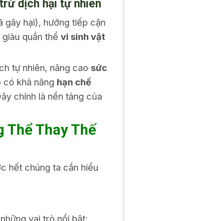
rừ dịch hại tự nhiên
ã gây hại), hướng tiếp cận
m giàu quần thể
vi sinh vật
h tự nhiên, nâng cao
sức
ó có khả năng
hạn chế
ây chính là nền tảng của
g Thể Thay Thế
ớc hết chúng ta cần hiểu
hững vai trò nổi bật: