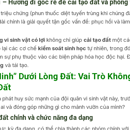
i
– Hướng đi gốc rễ để
cải tạo đất
và phòng t
ý triệu chứng (phun thuốc diệt tuyến trùng khi chúng đ
ài chính là giải quyết tận gốc vấn đề: phục hồi và là
 vi sinh vật có lợi
không chỉ giúp
cải tạo đất
một các
p lại các cơ chế
kiểm soát sinh học
tự nhiên, trong đ
ảm sự phụ thuộc vào các biện pháp hóa học độc hại. Đ
ng
và tái tạo.
inh” Dưới Lòng Đất: Vai Trò Khôn
Đất
 phát huy sức mạnh của đội quân vi sinh vật này, trư
à ai và đóng góp những gì cho mảnh vườn của mình?
 đất chính và chức năng đa dạng
ực kỳ đa dạng, có thể chia thành các nhóm chính với n