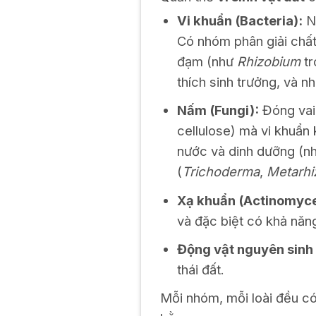
Vi khuẩn (Bacteria):
Nh
Có nhóm phân giải chấ
đạm (như
Rhizobium
tr
thích sinh trưởng, và 
Nấm (Fungi):
Đóng vai 
cellulose) mà vi khuẩn
nước và dinh dưỡng (nh
(
Trichoderma
,
Metarhi
Xạ khuẩn (Actinomyce
và đặc biệt có khả năng
Động vật nguyên sinh 
thái đất.
Mỗi nhóm, mỗi loài đều có