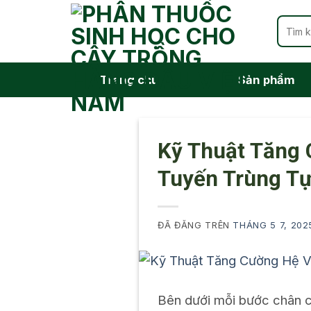
Chuyển
Tìm
đến
kiếm:
nội
dung
Trang chủ
Sản phẩm
Kỹ Thuật Tăng 
Tuyến Trùng Tự
ĐÃ ĐĂNG TRÊN
THÁNG 5 7, 202
Bên dưới mỗi bước chân củ