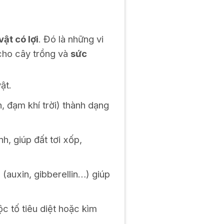
vật có lợi
. Đó là những vi
 cho cây trồng và
sức
ật.
, đạm khí trời) thành dạng
nh, giúp đất tơi xốp,
(auxin, gibberellin…) giúp
ộc tố tiêu diệt hoặc kìm