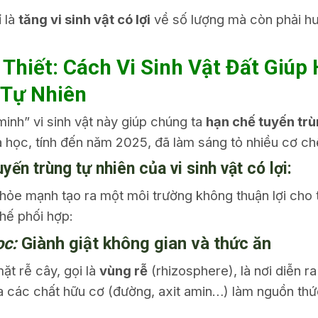
 là
tăng vi sinh vật có lợi
về số lượng mà còn phải hư
 Thiết: Cách Vi Sinh Vật Đất Giúp
 Tự Nhiên
inh” vi sinh vật này giúp chúng ta
hạn chế tuyến trù
học, tính đến năm 2025, đã làm sáng tỏ nhiều cơ chế
ến trùng tự nhiên của vi sinh vật có lợi:
hỏe mạnh tạo ra một môi trường không thuận lợi cho t
chế phối hợp:
ọc:
Giành giật không gian và thức ăn
ặt rễ cây, gọi là
vùng rễ
(rhizosphere), là nơi diễn 
 ra các chất hữu cơ (đường, axit amin…) làm nguồn th