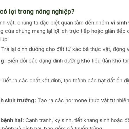
 có lợi trong nông nghiệp?
sinh vật, chúng ta đặc biệt quan tâm đến nhóm
vi sinh 
g của chúng mang lại lợi ích trực tiếp hoặc gián tiếp
iúp:
Trả lại dinh dưỡng cho đất từ xác bã thực vật, động v
ng:
Biến đổi các dạng dinh dưỡng khó tiêu (lân khó tan
Tiết ra các chất kết dính, tạo thành các hạt đất ổn đị
ch sinh trưởng:
Tạo ra các hormone thực vật tự nhiên 
 bệnh hại:
Cạnh tranh, ký sinh, tiết kháng sinh hoặc đ
y bệnh và dịch hại, bao gồm cả tuyến trùng.