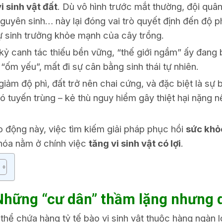
vi sinh vật đất
. Dù vô hình trước mắt thường, đội quâ
guyên sinh… này lại đóng vai trò quyết định đến độ ph
ự sinh trưởng khỏe mạnh của cây trồng.
 kỷ canh tác thiếu bền vững, “thế giới ngầm” ấy đang 
“ốm yếu”, mất đi sự cân bằng sinh thái tự nhiên.
giảm độ phì, đất trở nên chai cứng, và đặc biệt là sự 
 có tuyến trùng – kẻ thù nguy hiểm gây thiệt hại nặng n
 động này, việc tìm kiếm giải pháp phục hồi
sức khỏ
khóa nằm ở chính việc
tăng vi sinh vật có lợi
.
 Những “cư dân” thầm lặng nhưng
thể chứa hàng tỷ tế bào vi sinh vật thuộc hàng ngàn l