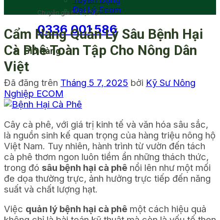
Tuyển Dụng
Đại Lý Ecom
Chuyên gia hỗ trợ 24/7
0336 001 586
Cẩm Nang Quản Lý Sâu Bệnh Hại
Cà Phê Toàn Tập Cho Nông Dân
Giỏ hàng
Việt
Đã đăng trên
Tháng 5 7, 2025
bởi
Kỹ Sư Nông
Nghiệp ECOM
Cây cà phê, với giá trị kinh tế và văn hóa sâu sắc,
là nguồn sinh kế quan trọng của hàng triệu nông hộ
Việt Nam. Tuy nhiên, hành trình từ vườn đến tách
cà phê thơm ngon luôn tiềm ẩn những thách thức,
trong đó
sâu bệnh hại cà phê
nổi lên như một mối
đe dọa thường trực, ảnh hưởng trực tiếp đến năng
suất và chất lượng hạt.
Việc
quản lý bệnh hại cà phê
một cách hiệu quả
không chỉ là bài toán kỹ thuật mà còn là yếu tố then