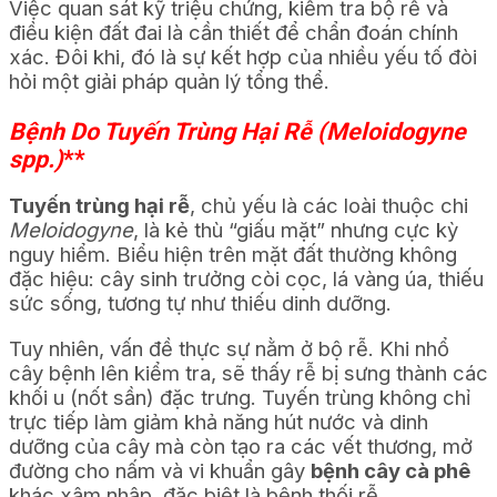
Việc quan sát kỹ triệu chứng, kiểm tra bộ rễ và
điều kiện đất đai là cần thiết để chẩn đoán chính
xác. Đôi khi, đó là sự kết hợp của nhiều yếu tố đòi
hỏi một giải pháp quản lý tổng thể.
Bệnh Do Tuyến Trùng Hại Rễ (Meloidogyne
spp.)
**
Tuyến trùng hại rễ
, chủ yếu là các loài thuộc chi
Meloidogyne
, là kẻ thù “giấu mặt” nhưng cực kỳ
nguy hiểm. Biểu hiện trên mặt đất thường không
đặc hiệu: cây sinh trưởng còi cọc, lá vàng úa, thiếu
sức sống, tương tự như thiếu dinh dưỡng.
Tuy nhiên, vấn đề thực sự nằm ở bộ rễ. Khi nhổ
cây bệnh lên kiểm tra, sẽ thấy rễ bị sưng thành các
khối u (nốt sần) đặc trưng. Tuyến trùng không chỉ
trực tiếp làm giảm khả năng hút nước và dinh
dưỡng của cây mà còn tạo ra các vết thương, mở
đường cho nấm và vi khuẩn gây
bệnh cây cà phê
khác xâm nhập, đặc biệt là bệnh thối rễ.