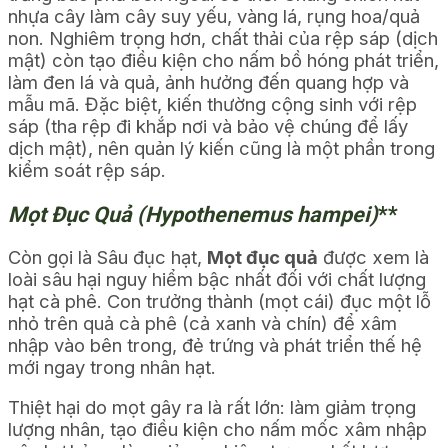
nhựa cây làm cây suy yếu, vàng lá, rụng hoa/quả
non. Nghiêm trọng hơn, chất thải của rệp sáp (dịch
mật) còn tạo điều kiện cho nấm bồ hóng phát triển,
làm đen lá và quả, ảnh hưởng đến quang hợp và
mẫu mã. Đặc biệt, kiến thường cộng sinh với rệp
sáp (tha rệp đi khắp nơi và bảo vệ chúng để lấy
dịch mật), nên quản lý kiến cũng là một phần trong
kiểm soát rệp sáp.
Mọt Đục Quả (Hypothenemus hampei)
**
Còn gọi là Sâu đục hạt,
Mọt đục quả
được xem là
loài sâu hại nguy hiểm bậc nhất đối với chất lượng
hạt cà phê. Con trưởng thành (mọt cái) đục một lỗ
nhỏ trên quả cà phê (cả xanh và chín) để xâm
nhập vào bên trong, đẻ trứng và phát triển thế hệ
mới ngay trong nhân hạt.
Thiệt hại do mọt gây ra là rất lớn: làm giảm trọng
lượng nhân, tạo điều kiện cho nấm mốc xâm nhập