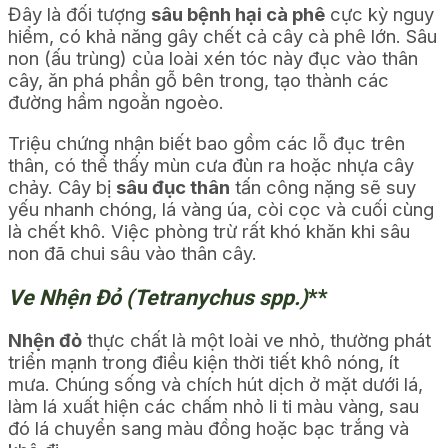
Đây là đối tượng
sâu bệnh hại cà phê
cực kỳ nguy
hiểm, có khả năng gây chết cả cây cà phê lớn. Sâu
non (ấu trùng) của loài xén tóc này đục vào thân
cây, ăn phá phần gỗ bên trong, tạo thành các
đường hầm ngoằn ngoèo.
Triệu chứng nhận biết bao gồm các lỗ đục trên
thân, có thể thấy mùn cưa đùn ra hoặc nhựa cây
chảy. Cây bị
sâu đục thân
tấn công nặng sẽ suy
yếu nhanh chóng, lá vàng úa, còi cọc và cuối cùng
là chết khô. Việc phòng trừ rất khó khăn khi sâu
non đã chui sâu vào thân cây.
Ve Nhện Đỏ (Tetranychus spp.)
**
Nhện đỏ
thực chất là một loài ve nhỏ, thường phát
triển mạnh trong điều kiện thời tiết khô nóng, ít
mưa. Chúng sống và chích hút dịch ở mặt dưới lá,
làm lá xuất hiện các chấm nhỏ li ti màu vàng, sau
đó lá chuyển sang màu đồng hoặc bạc trắng và