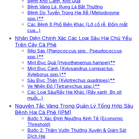
Bệnh Khô Cành, Khô Quả
Bệnh Vàng Lá, Rụng Lá Bất Thường
Bệnh Do Tuyến Trùng Hại Rễ (Meloidogyne
spp.)**
Các Bệnh Ít Phổ Biến Khác (Lở cổ rễ, Đốm mắt
cua…)
Nhận Diện Chính Xác Các Loại Sâu Hại Chủ Yếu
Trên Cây Cà Phê
Rệp Sáp (Planococcus spp., Pseudococcus
spp.)**
Mọt Đục Quả (Hypothenemus hampei)**
Mọt Đục Cành (Xylosandrus compactus,
Xyleborus spp.)**
Sâu Đục Thân (Xylotrechus quadripes)**
Ve Nhện Đỏ (Tetranychus spp.)**
Các Loại Sâu/Rầy Hại Khác (Rầy xanh, Bọ xít
muỗi…)
Nguyên Tắc Vàng Trong Quản Lý Tổng Hợp Sâu
Bệnh Hại Cà Phê (IPM)
Bước 1: Xác Định Ngưỡng Kinh Tế (Economic
Threshold)
Bước 2: Thăm Vườn Thường Xuyên & Giám Sát
Dịch Hại