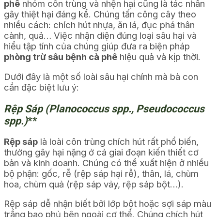
phê
nhóm côn trùng và nhện hại cũng là tác nhân
gây thiệt hại đáng kể. Chúng tấn công cây theo
nhiều cách: chích hút nhựa, ăn lá, đục phá thân
cành, quả… Việc nhận diện đúng loại sâu hại và
hiểu tập tính của chúng giúp đưa ra biện pháp
phòng trừ sâu bệnh cà phê
hiệu quả và kịp thời.
Dưới đây là một số loài sâu hại chính mà bà con
cần đặc biệt lưu ý:
Rệp Sáp (Planococcus spp., Pseudococcus
spp.)
**
Rệp sáp
là loài côn trùng chích hút rất phổ biến,
thường gây hại nặng ở cả giai đoạn kiến thiết cơ
bản và kinh doanh. Chúng có thể xuất hiện ở nhiều
bộ phận: gốc, rễ (rệp sáp hại rễ), thân, lá, chùm
hoa, chùm quả (rệp sáp vảy, rệp sáp bột…).
Rệp sáp dễ nhận biết bởi lớp bột hoặc sợi sáp màu
trắng bao phủ bên ngoài cơ thể. Chúng chích hút