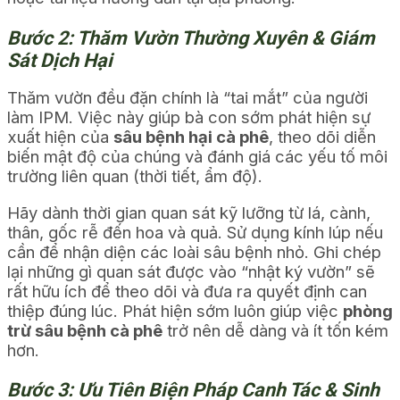
Bước 2: Thăm Vườn Thường Xuyên & Giám
Sát Dịch Hại
Thăm vườn đều đặn chính là “tai mắt” của người
làm IPM. Việc này giúp bà con sớm phát hiện sự
xuất hiện của
sâu bệnh hại cà phê
, theo dõi diễn
biến mật độ của chúng và đánh giá các yếu tố môi
trường liên quan (thời tiết, ẩm độ).
Hãy dành thời gian quan sát kỹ lưỡng từ lá, cành,
thân, gốc rễ đến hoa và quả. Sử dụng kính lúp nếu
cần để nhận diện các loài sâu bệnh nhỏ. Ghi chép
lại những gì quan sát được vào “nhật ký vườn” sẽ
rất hữu ích để theo dõi và đưa ra quyết định can
thiệp đúng lúc. Phát hiện sớm luôn giúp việc
phòng
trừ sâu bệnh cà phê
trở nên dễ dàng và ít tốn kém
hơn.
Bước 3: Ưu Tiên Biện Pháp Canh Tác & Sinh