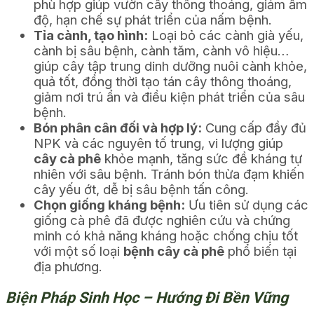
phù hợp giúp vườn cây thông thoáng, giảm ẩm
độ, hạn chế sự phát triển của nấm bệnh.
Tỉa cành, tạo hình:
Loại bỏ các cành già yếu,
cành bị sâu bệnh, cành tăm, cành vô hiệu…
giúp cây tập trung dinh dưỡng nuôi cành khỏe,
quả tốt, đồng thời tạo tán cây thông thoáng,
giảm nơi trú ẩn và điều kiện phát triển của sâu
bệnh.
Bón phân cân đối và hợp lý:
Cung cấp đầy đủ
NPK và các nguyên tố trung, vi lượng giúp
cây cà phê
khỏe mạnh, tăng sức đề kháng tự
nhiên với sâu bệnh. Tránh bón thừa đạm khiến
cây yếu ớt, dễ bị sâu bệnh tấn công.
Chọn giống kháng bệnh:
Ưu tiên sử dụng các
giống cà phê đã được nghiên cứu và chứng
minh có khả năng kháng hoặc chống chịu tốt
với một số loại
bệnh cây cà phê
phổ biến tại
địa phương.
Biện Pháp Sinh Học – Hướng Đi Bền Vững