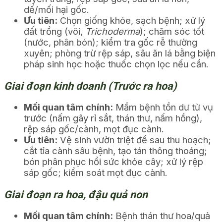
dế/mối hại gốc.
Ưu tiên:
Chọn giống khỏe, sạch bệnh; xử lý
đất trồng (vôi,
Trichoderma
); chăm sóc tốt
(nước, phân bón); kiểm tra gốc rễ thường
xuyên; phòng trừ rệp sáp, sâu ăn lá bằng biện
pháp sinh học hoặc thuốc chọn lọc nếu cần.
Giai đoạn kinh doanh (Trước ra hoa)
Mối quan tâm chính:
Mầm bệnh tồn dư từ vụ
trước (nấm gây rỉ sắt, thán thư, nấm hồng),
rệp sáp gốc/cành, mọt đục cành.
Ưu tiên:
Vệ sinh vườn triệt để sau thu hoạch;
cắt tỉa cành sâu bệnh, tạo tán thông thoáng;
bón phân phục hồi sức khỏe cây; xử lý rệp
sáp gốc; kiểm soát mọt đục cành.
Giai đoạn ra hoa, đậu quả non
Mối quan tâm chính:
Bệnh thán thư hoa/quả