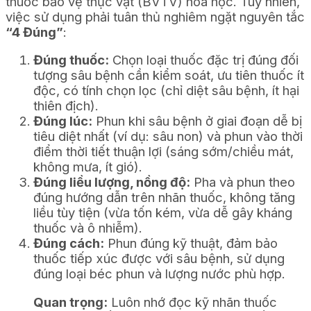
thuốc bảo vệ thực vật (BVTV) hóa học. Tuy nhiên,
việc sử dụng phải tuân thủ nghiêm ngặt nguyên tắc
“4 Đúng”
:
Đúng thuốc:
Chọn loại thuốc đặc trị đúng đối
tượng sâu bệnh cần kiểm soát, ưu tiên thuốc ít
độc, có tính chọn lọc (chỉ diệt sâu bệnh, ít hại
thiên địch).
Đúng lúc:
Phun khi sâu bệnh ở giai đoạn dễ bị
tiêu diệt nhất (ví dụ: sâu non) và phun vào thời
điểm thời tiết thuận lợi (sáng sớm/chiều mát,
không mưa, ít gió).
Đúng liều lượng, nồng độ:
Pha và phun theo
đúng hướng dẫn trên nhãn thuốc, không tăng
liều tùy tiện (vừa tốn kém, vừa dễ gây kháng
thuốc và ô nhiễm).
Đúng cách:
Phun đúng kỹ thuật, đảm bảo
thuốc tiếp xúc được với sâu bệnh, sử dụng
đúng loại béc phun và lượng nước phù hợp.
Quan trọng:
Luôn nhớ đọc kỹ nhãn thuốc