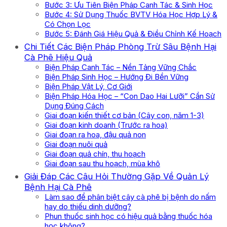
Bước 3: Ưu Tiên Biện Pháp Canh Tác & Sinh Học
Bước 4: Sử Dụng Thuốc BVTV Hóa Học Hợp Lý &
Có Chọn Lọc
Bước 5: Đánh Giá Hiệu Quả & Điều Chỉnh Kế Hoạch
Chi Tiết Các Biện Pháp Phòng Trừ Sâu Bệnh Hại
Cà Phê Hiệu Quả
Biện Pháp Canh Tác – Nền Tảng Vững Chắc
Biện Pháp Sinh Học – Hướng Đi Bền Vững
Biện Pháp Vật Lý, Cơ Giới
Biện Pháp Hóa Học – “Con Dao Hai Lưỡi” Cần Sử
Dụng Đúng Cách
Giai đoạn kiến thiết cơ bản (Cây con, năm 1-3)
Giai đoạn kinh doanh (Trước ra hoa)
Giai đoạn ra hoa, đậu quả non
Giai đoạn nuôi quả
Giai đoạn quả chín, thu hoạch
Giai đoạn sau thu hoạch, mùa khô
Giải Đáp Các Câu Hỏi Thường Gặp Về Quản Lý
Bệnh Hại Cà Phê
Làm sao để phân biệt cây cà phê bị bệnh do nấm
hay do thiếu dinh dưỡng?
Phun thuốc sinh học có hiệu quả bằng thuốc hóa
học không?