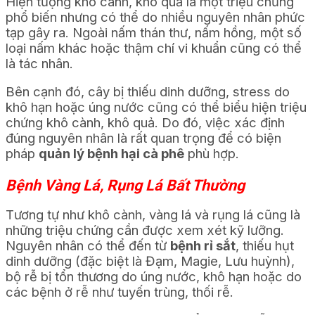
Hiện tượng khô cành, khô quả là một triệu chứng
phổ biến nhưng có thể do nhiều nguyên nhân phức
tạp gây ra. Ngoài nấm thán thư, nấm hồng, một số
loại nấm khác hoặc thậm chí vi khuẩn cũng có thể
là tác nhân.
Bên cạnh đó, cây bị thiếu dinh dưỡng, stress do
khô hạn hoặc úng nước cũng có thể biểu hiện triệu
chứng khô cành, khô quả. Do đó, việc xác định
đúng nguyên nhân là rất quan trọng để có biện
pháp
quản lý bệnh hại cà phê
phù hợp.
Bệnh Vàng Lá, Rụng Lá Bất Thường
Tương tự như khô cành, vàng lá và rụng lá cũng là
những triệu chứng cần được xem xét kỹ lưỡng.
Nguyên nhân có thể đến từ
bệnh rỉ sắt
, thiếu hụt
dinh dưỡng (đặc biệt là Đạm, Magie, Lưu huỳnh),
bộ rễ bị tổn thương do úng nước, khô hạn hoặc do
các bệnh ở rễ như tuyến trùng, thối rễ.