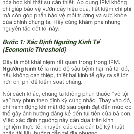
hóa học khi thật sự cần thiết. Áp dụng IPM không
chỉ giúp bảo vệ vườn cây hiệu quả, tiết kiệm chi phí
mà còn góp phần bảo vệ môi trường và sức khỏe
của chính chúng ta. Hãy cùng khám phá những
nguyên tắc cốt lõi này:
Bước 1: Xác Định Ngưỡng Kinh Tế
(Economic Threshold)
Đây là một khái niệm rất quan trọng trong IPM.
Ngưỡng kinh tế
là mức độ sâu bệnh hại mà tại đó,
nếu không can thiệp, thiệt hại kinh tế gây ra sẽ lớn
hơn chi phí để kiểm soát chúng.
Nói cách khác, chúng ta không phun thuốc “vô tội
vạ” hay phun theo định kỳ cứng nhắc. Thay vào đó,
chỉ hành động khi mật độ sâu bệnh đạt đến mức có
thể gây ảnh hưởng đáng kể đến túi tiền của bà con.
Việc xác định ngưỡng này cần dựa trên kinh
nghiệm thực tế, khuyến cáo của cán bộ kỹ thuật
hoặc tài liệu hướng dẫn tại địa phương.