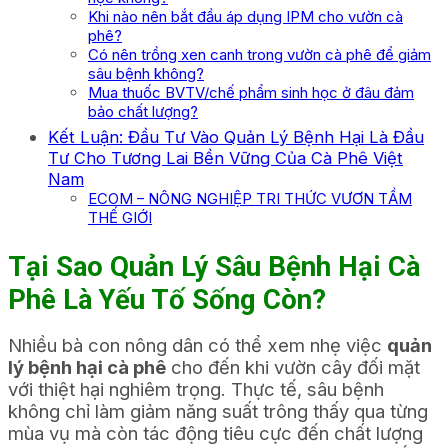
Khi nào nên bắt đầu áp dụng IPM cho vườn cà
phê?
Có nên trồng xen canh trong vườn cà phê để giảm
sâu bệnh không?
Mua thuốc BVTV/chế phẩm sinh học ở đâu đảm
bảo chất lượng?
Kết Luận: Đầu Tư Vào Quản Lý Bệnh Hại Là Đầu
Tư Cho Tương Lai Bền Vững Của Cà Phê Việt
Nam
ECOM – NÔNG NGHIỆP TRI THỨC VƯƠN TẦM
THẾ GIỚI
Tại Sao Quản Lý Sâu Bệnh Hại Cà
Phê Là Yếu Tố Sống Còn?
Nhiều bà con nông dân có thể xem nhẹ việc
quản
lý bệnh hại cà phê
cho đến khi vườn cây đối mặt
với thiệt hại nghiêm trọng. Thực tế, sâu bệnh
không chỉ làm giảm năng suất trông thấy qua từng
mùa vụ mà còn tác động tiêu cực đến chất lượng