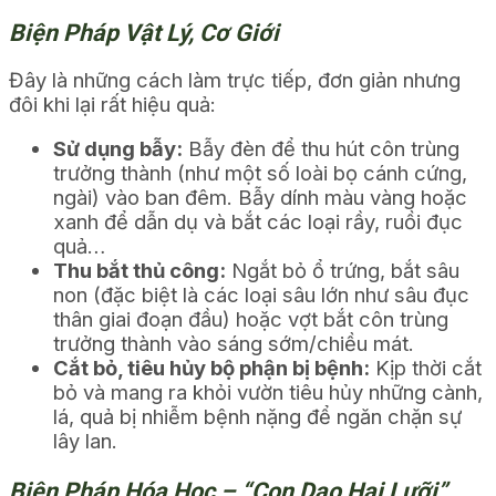
Biện Pháp Vật Lý, Cơ Giới
Đây là những cách làm trực tiếp, đơn giản nhưng
đôi khi lại rất hiệu quả:
Sử dụng bẫy:
Bẫy đèn để thu hút côn trùng
trưởng thành (như một số loài bọ cánh cứng,
ngài) vào ban đêm. Bẫy dính màu vàng hoặc
xanh để dẫn dụ và bắt các loại rầy, ruồi đục
quả…
Thu bắt thủ công:
Ngắt bỏ ổ trứng, bắt sâu
non (đặc biệt là các loại sâu lớn như sâu đục
thân giai đoạn đầu) hoặc vợt bắt côn trùng
trưởng thành vào sáng sớm/chiều mát.
Cắt bỏ, tiêu hủy bộ phận bị bệnh:
Kịp thời cắt
bỏ và mang ra khỏi vườn tiêu hủy những cành,
lá, quả bị nhiễm bệnh nặng để ngăn chặn sự
lây lan.
Biện Pháp Hóa Học – “Con Dao Hai Lưỡi”