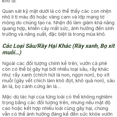
khô đi.
Quan sát kỹ mặt dưới lá có thể thấy các con nhện
nhỏ li ti màu đỏ hoặc vàng cam và lớp mạng tơ
mỏng do chúng tạo ra. Nhện đỏ làm giảm khả năng
quang hợp, khiến cây mất sức, ảnh hưởng đến sinh
trưởng và năng suất, đặc biệt là trong mùa khô.
Các Loại Sâu/Rầy Hại Khác (Rầy xanh, Bọ xít
muỗi…)
Ngoài các đối tượng chính kể trên, vườn cà phê
còn có thể bị gây hại bởi nhiều loại sâu, rầy khác
như: rầy xanh (chích hút lá non, ngọn non), bọ xít
muỗi (gây vết chích làm khô đọt, khô quả non), sâu
ăn lá, bọ cánh cứng ăn lá…
Mặc dù tác hại của từng loài có thể không nghiêm
trọng bằng các đối tượng trên, nhưng nếu mật độ
cao hoặc kết hợp nhiều loài cùng gây hại, chúng
vẫn có thể ảnh hưởng đáng kể đến sức khỏe vườn