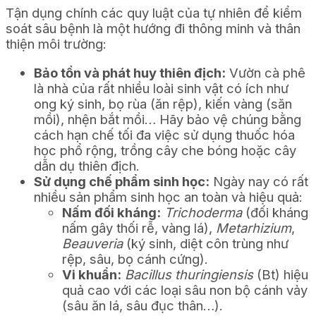
Tận dụng chính các quy luật của tự nhiên để kiểm
soát sâu bệnh là một hướng đi thông minh và thân
thiện môi trường:
Bảo tồn và phát huy thiên địch:
Vườn cà phê
là nhà của rất nhiều loài sinh vật có ích như
ong ký sinh, bọ rùa (ăn rệp), kiến vàng (săn
mồi), nhện bắt mồi… Hãy bảo vệ chúng bằng
cách hạn chế tối đa việc sử dụng thuốc hóa
học phổ rộng, trồng cây che bóng hoặc cây
dẫn dụ thiên địch.
Sử dụng chế phẩm sinh học:
Ngày nay có rất
nhiều sản phẩm sinh học an toàn và hiệu quả:
Nấm đối kháng:
Trichoderma
(đối kháng
nấm gây thối rễ, vàng lá),
Metarhizium
,
Beauveria
(ký sinh, diệt côn trùng như
rệp, sâu, bọ cánh cứng).
Vi khuẩn:
Bacillus thuringiensis
(Bt) hiệu
quả cao với các loại sâu non bộ cánh vảy
(sâu ăn lá, sâu đục thân…).