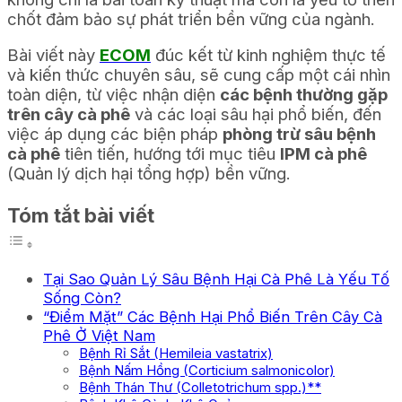
chốt đảm bảo sự phát triển bền vững của ngành.
Bài viết này
ECOM
đúc kết từ kinh nghiệm thực tế
và kiến thức chuyên sâu, sẽ cung cấp một cái nhìn
toàn diện, từ việc nhận diện
các bệnh thường gặp
trên cây cà phê
và các loại sâu hại phổ biến, đến
việc áp dụng các biện pháp
phòng trừ sâu bệnh
cà phê
tiên tiến, hướng tới mục tiêu
IPM cà phê
(Quản lý dịch hại tổng hợp) bền vững.
Tóm tắt bài viết
Tại Sao Quản Lý Sâu Bệnh Hại Cà Phê Là Yếu Tố
Sống Còn?
“Điểm Mặt” Các Bệnh Hại Phổ Biến Trên Cây Cà
Phê Ở Việt Nam
Bệnh Rỉ Sắt (Hemileia vastatrix)
Bệnh Nấm Hồng (Corticium salmonicolor)
Bệnh Thán Thư (Colletotrichum spp.)**