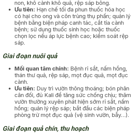
non, khô cành khô quả, rệp sáp bông.
Ưu tiên:
Hạn chế tối đa phun thuốc hóa học
có hại cho ong và côn trùng thụ phấn; quản lý
bệnh bằng biện pháp canh tác, cắt tỉa cành
bệnh; sử dụng thuốc sinh học hoặc thuốc
chọn lọc nếu áp lực bệnh cao; kiểm soát rệp
sáp.
Giai đoạn nuôi quả
Mối quan tâm chính:
Bệnh rỉ sắt, nấm hồng,
thán thư quả, rệp sáp, mọt đục quả, mọt đục
cành.
Ưu tiên:
Duy trì vườn thông thoáng; bón phân
cân đối, đủ Kali để tăng sức chống chịu; thăm
vườn thường xuyên phát hiện sớm rỉ sắt, nấm
hồng; quản lý rệp sáp; bắt đầu các biện pháp
phòng trừ mọt đục quả (vệ sinh vườn, bẫy…).
Giai đoạn quả chín, thu hoạch