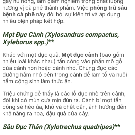
gây hư hỏng, làm giảm nghiêm trọng chất lượng
hương vị cà phê thành phẩm. Việc
phòng trừ sâu
bệnh cà phê
này đòi hỏi sự kiên trì và áp dụng
nhiều biện pháp kết hợp.
Mọt Đục Cành (Xylosandrus compactus,
Xyleborus spp.)
**
Khác với mọt đục quả,
Mọt đục cành
(bao gồm
nhiều loài khác nhau) tấn công vào phần mô gỗ
của cành non hoặc cành nhỏ. Chúng đục các
đường hầm nhỏ bên trong cành để làm tổ và nuôi
nấm cộng sinh làm thức ăn.
Triệu chứng dễ thấy là các lỗ đục nhỏ trên cành,
đôi khi có mùn cưa mịn đùn ra. Cành bị mọt tấn
công sẽ héo úa, khô và chết dần, ảnh hưởng đến
khả năng ra hoa, đậu quả của cây.
Sâu Đục Thân (Xylotrechus quadripes)
**