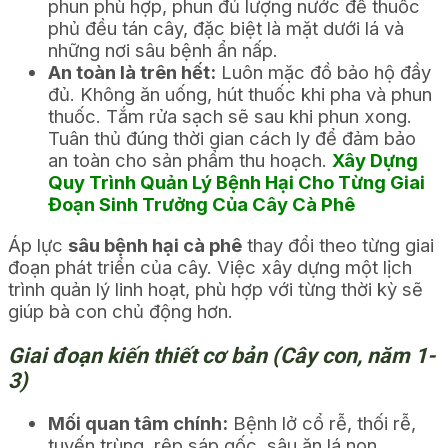
phun phù hợp, phun đủ lượng nước để thuốc
phủ đều tán cây, đặc biệt là mặt dưới lá và
những nơi sâu bệnh ẩn nấp.
An toàn là trên hết:
Luôn mặc đồ bảo hộ đầy
đủ. Không ăn uống, hút thuốc khi pha và phun
thuốc. Tắm rửa sạch sẽ sau khi phun xong.
Tuân thủ đúng thời gian cách ly để đảm bảo
an toàn cho sản phẩm thu hoạch.
Xây Dựng
Quy Trình Quản Lý Bệnh Hại Cho Từng Giai
Đoạn Sinh Trưởng Của Cây Cà Phê
Áp lực
sâu bệnh hại cà phê
thay đổi theo từng giai
đoạn phát triển của cây. Việc xây dựng một lịch
trình quản lý linh hoạt, phù hợp với từng thời kỳ sẽ
giúp bà con chủ động hơn.
Giai đoạn kiến thiết cơ bản (Cây con, năm 1-
3)
Mối quan tâm chính:
Bệnh lở cổ rễ, thối rễ,
tuyến trùng, rệp sáp gốc, sâu ăn lá non,