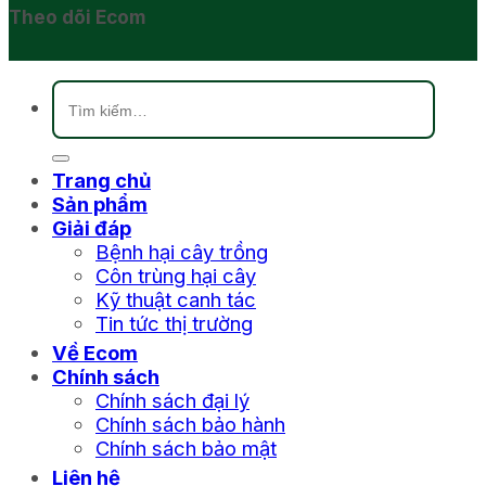
Theo dõi Ecom
Tìm
kiếm:
Trang chủ
Sản phẩm
Giải đáp
Bệnh hại cây trồng
Côn trùng hại cây
Kỹ thuật canh tác
Tin tức thị trường
Về Ecom
Chính sách
Chính sách đại lý
Chính sách bảo hành
Chính sách bảo mật
Liên hệ