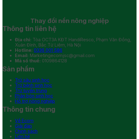
Thay đổi
nền nông nghiệp
Thông tin liên hệ
Địa chỉ:
Tòa OCT3A KĐT HandiResco, Phạm Văn Đồng,
Xuân Đỉnh, Bắc Từ Liêm, Hà Nội
Hotline:
0336 001 586
Email:
Marketingecomjsc@gmail.com
Mã số thuế:
0109864128
Sản phẩm
Trừ sâu sinh học
Trừ bệnh sinh học
Trừ tuyến trùng
Phân bón sinh học
Hỗ trợ nông nghiệp
Thông tin chung
Về Ecom
Giải đáp
Chính sách
Liên hệ