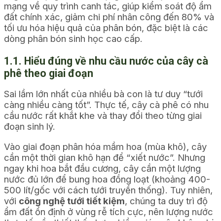
mạng về quy trình canh tác, giúp kiểm soát độ ẩm
đất chính xác, giảm chi phí nhân công đến 80% và
tối ưu hóa hiệu quả của phân bón, đặc biệt là các
dòng phân bón sinh học cao cấp.
1.1. Hiểu đúng về nhu cầu nước của cây cà
phê theo giai đoạn
Sai lầm lớn nhất của nhiều bà con là tư duy “tưới
càng nhiều càng tốt”. Thực tế, cây cà phê có nhu
cầu nước rất khắt khe và thay đổi theo từng giai
đoạn sinh lý.
Vào giai đoạn phân hóa mầm hoa (mùa khô), cây
cần một thời gian khô hạn để “xiết nước”. Nhưng
ngay khi hoa bắt đầu cương, cây cần một lượng
nước đủ lớn để bung hoa đồng loạt (khoảng 400-
500 lít/gốc với cách tưới truyền thống). Tuy nhiên,
với
công nghệ tưới tiết kiệm
, chúng ta duy trì độ
ẩm đất ổn định ở vùng rễ tích cực, nên lượng nước