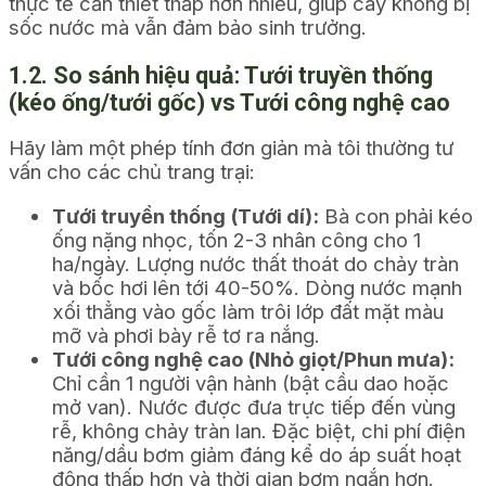
thực tế cần thiết thấp hơn nhiều, giúp cây không bị
sốc nước mà vẫn đảm bảo sinh trưởng.
1.2. So sánh hiệu quả: Tưới truyền thống
(kéo ống/tưới gốc) vs Tưới công nghệ cao
Hãy làm một phép tính đơn giản mà tôi thường tư
vấn cho các chủ trang trại:
Tưới truyền thống (Tưới dí):
Bà con phải kéo
ống nặng nhọc, tốn 2-3 nhân công cho 1
ha/ngày. Lượng nước thất thoát do chảy tràn
và bốc hơi lên tới 40-50%. Dòng nước mạnh
xối thẳng vào gốc làm trôi lớp đất mặt màu
mỡ và phơi bày rễ tơ ra nắng.
Tưới công nghệ cao (Nhỏ giọt/Phun mưa):
Chỉ cần 1 người vận hành (bật cầu dao hoặc
mở van). Nước được đưa trực tiếp đến vùng
rễ, không chảy tràn lan. Đặc biệt, chi phí điện
năng/dầu bơm giảm đáng kể do áp suất hoạt
động thấp hơn và thời gian bơm ngắn hơn.