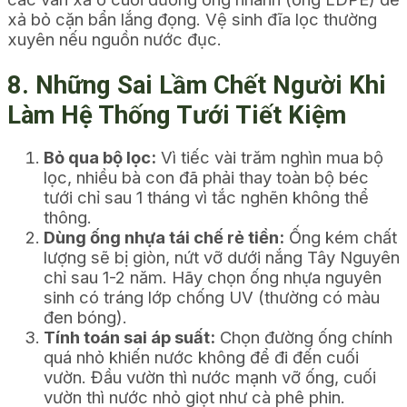
xả bỏ cặn bẩn lắng đọng. Vệ sinh đĩa lọc thường
xuyên nếu nguồn nước đục.
8. Những Sai Lầm Chết Người Khi
Làm Hệ Thống Tưới Tiết Kiệm
Bỏ qua bộ lọc:
Vì tiếc vài trăm nghìn mua bộ
lọc, nhiều bà con đã phải thay toàn bộ béc
tưới chỉ sau 1 tháng vì tắc nghẽn không thể
thông.
Dùng ống nhựa tái chế rẻ tiền:
Ống kém chất
lượng sẽ bị giòn, nứt vỡ dưới nắng Tây Nguyên
chỉ sau 1-2 năm. Hãy chọn ống nhựa nguyên
sinh có tráng lớp chống UV (thường có màu
đen bóng).
Tính toán sai áp suất:
Chọn đường ống chính
quá nhỏ khiến nước không để đi đến cuối
vườn. Đầu vườn thì nước mạnh vỡ ống, cuối
vườn thì nước nhỏ giọt như cà phê phin.