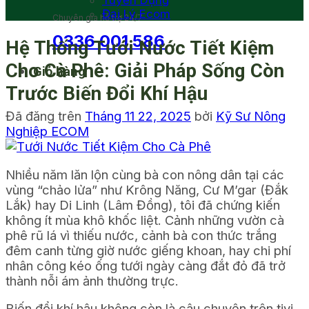
Tuyển Dụng
Đại Lý Ecom
Chuyên gia hỗ trợ 24/7
0336 001 586
Hệ Thống Tưới Nước Tiết Kiệm
Cho Cà Phê: Giải Pháp Sống Còn
Giỏ hàng
Trước Biến Đổi Khí Hậu
Đã đăng trên
Tháng 11 22, 2025
bởi
Kỹ Sư Nông
Nghiệp ECOM
Nhiều năm lăn lộn cùng bà con nông dân tại các
vùng “chảo lửa” như Krông Năng, Cư M’gar (Đắk
Lắk) hay Di Linh (Lâm Đồng), tôi đã chứng kiến
không ít mùa khô khốc liệt. Cảnh những vườn cà
phê rũ lá vì thiếu nước, cảnh bà con thức trắng
đêm canh từng giờ nước giếng khoan, hay chi phí
nhân công kéo ống tưới ngày càng đắt đỏ đã trở
thành nỗi ám ảnh thường trực.
Biến đổi khí hậu không còn là câu chuyện trên tivi,