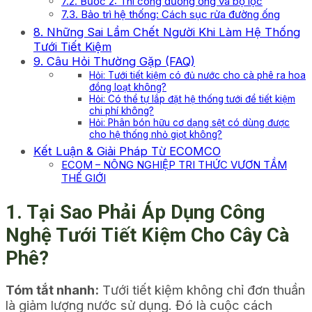
7.2. Bước 2: Thi công đường ống và bộ lọc
7.3. Bảo trì hệ thống: Cách sục rửa đường ống
8. Những Sai Lầm Chết Người Khi Làm Hệ Thống
Tưới Tiết Kiệm
9. Câu Hỏi Thường Gặp (FAQ)
Hỏi: Tưới tiết kiệm có đủ nước cho cà phê ra hoa
đồng loạt không?
Hỏi: Có thể tự lắp đặt hệ thống tưới để tiết kiệm
chi phí không?
Hỏi: Phân bón hữu cơ dạng sệt có dùng được
cho hệ thống nhỏ giọt không?
Kết Luận & Giải Pháp Từ ECOMCO
ECOM – NÔNG NGHIỆP TRI THỨC VƯƠN TẦM
THẾ GIỚI
1. Tại Sao Phải Áp Dụng Công
Nghệ Tưới Tiết Kiệm Cho Cây Cà
Phê?
Tóm tắt nhanh:
Tưới tiết kiệm không chỉ đơn thuần
là giảm lượng nước sử dụng. Đó là cuộc cách