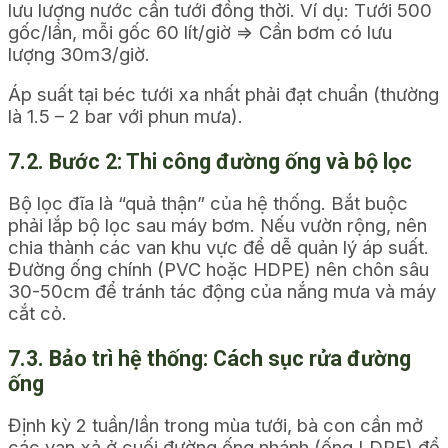
lưu lượng nước cần tưới đồng thời. Ví dụ: Tưới 500
gốc/lần, mỗi gốc 60 lít/giờ => Cần bơm có lưu
lượng 30m3/giờ.
Áp suất tại béc tưới xa nhất phải đạt chuẩn (thường
là 1.5 – 2 bar với phun mưa).
7.2. Bước 2: Thi công đường ống và bộ lọc
Bộ lọc đĩa là “quả thận” của hệ thống. Bắt buộc
phải lắp bộ lọc sau máy bơm. Nếu vườn rộng, nên
chia thành các van khu vực để dễ quản lý áp suất.
Đường ống chính (PVC hoặc HDPE) nên chôn sâu
30-50cm để tránh tác động của nắng mưa và máy
cắt cỏ.
7.3. Bảo trì hệ thống: Cách sục rửa đường
ống
Định kỳ 2 tuần/lần trong mùa tưới, bà con cần mở
các van xả ở cuối đường ống nhánh (ống LDPE) để