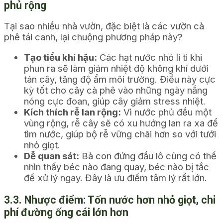
phủ rộng
Tại sao nhiều nhà vườn, đặc biệt là các vườn cà
phê tái canh, lại chuộng phương pháp này?
Tạo tiểu khí hậu:
Các hạt nước nhỏ li ti khi
phun ra sẽ làm giảm nhiệt độ không khí dưới
tán cây, tăng độ ẩm môi trường. Điều này cực
kỳ tốt cho cây cà phê vào những ngày nắng
nóng cực đoan, giúp cây giảm stress nhiệt.
Kích thích rễ lan rộng:
Vì nước phủ đều một
vùng rộng, rễ cây sẽ có xu hướng lan ra xa để
tìm nước, giúp bộ rễ vững chãi hơn so với tưới
nhỏ giọt.
Dễ quan sát:
Bà con đứng đầu lô cũng có thể
nhìn thấy béc nào đang quay, béc nào bị tắc
để xử lý ngay. Đây là ưu điểm tâm lý rất lớn.
3.3. Nhược điểm: Tốn nước hơn nhỏ giọt, chi
phí đường ống cái lớn hơn