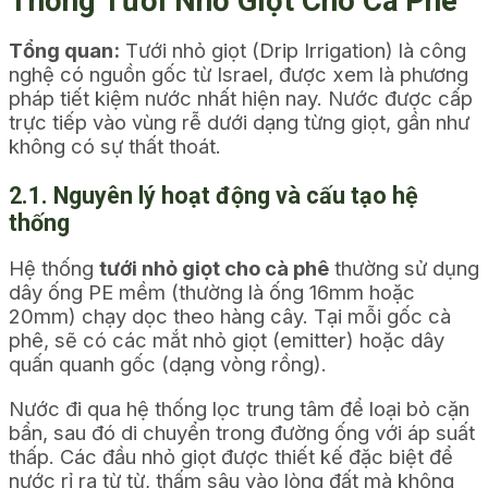
Thống Tưới Nhỏ Giọt Cho Cà Phê
Tổng quan:
Tưới nhỏ giọt (Drip Irrigation) là công
nghệ có nguồn gốc từ Israel, được xem là phương
pháp tiết kiệm nước nhất hiện nay. Nước được cấp
trực tiếp vào vùng rễ dưới dạng từng giọt, gần như
không có sự thất thoát.
2.1. Nguyên lý hoạt động và cấu tạo hệ
thống
Hệ thống
tưới nhỏ giọt cho cà phê
thường sử dụng
dây ống PE mềm (thường là ống 16mm hoặc
20mm) chạy dọc theo hàng cây. Tại mỗi gốc cà
phê, sẽ có các mắt nhỏ giọt (emitter) hoặc dây
quấn quanh gốc (dạng vòng rồng).
Nước đi qua hệ thống lọc trung tâm để loại bỏ cặn
bẩn, sau đó di chuyển trong đường ống với áp suất
thấp. Các đầu nhỏ giọt được thiết kế đặc biệt để
nước rỉ ra từ từ, thấm sâu vào lòng đất mà không