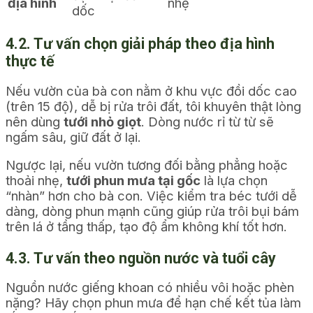
địa hình
nhẹ
dốc
4.2. Tư vấn chọn giải pháp theo địa hình
thực tế
Nếu vườn của bà con nằm ở khu vực đồi dốc cao
(trên 15 độ), dễ bị rửa trôi đất, tôi khuyên thật lòng
nên dùng
tưới nhỏ giọt
. Dòng nước rỉ từ từ sẽ
ngấm sâu, giữ đất ở lại.
Ngược lại, nếu vườn tương đối bằng phẳng hoặc
thoải nhẹ,
tưới phun mưa tại gốc
là lựa chọn
“nhàn” hơn cho bà con. Việc kiểm tra béc tưới dễ
dàng, dòng phun mạnh cũng giúp rửa trôi bụi bám
trên lá ở tầng thấp, tạo độ ẩm không khí tốt hơn.
4.3. Tư vấn theo nguồn nước và tuổi cây
Nguồn nước giếng khoan có nhiều vôi hoặc phèn
nặng? Hãy chọn phun mưa để hạn chế kết tủa làm