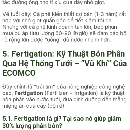
tắc đường ống nhỏ tí xíu của dây nhỏ giọt.
Về tuổi cây: Cà phê kiến thiết cơ bản (1-3 năm) rất
hợp với nhỏ giọt quấn gốc để tiết kiệm tối đa.
Nhưng với cà phê kinh doanh tán lớn, béc phun
mưa bù áp (lưu lượng 60-90 lít/giờ) sẽ đảm bảo bộ
rễ rộng lớn được “uống” đủ nước nhanh hơn.
5. Fertigation: Kỹ Thuật Bón Phân
Qua Hệ Thống Tưới – “Vũ Khí” Của
ECOMCO
Đây chính là “trái tim” của nông nghiệp công nghệ
cao.
Fertigation
(Fertilizer + Irrigation) là kỹ thuật
hòa phân vào nước tưới, đưa dinh dưỡng đến thẳng
miệng ăn của cây (bộ rễ).
5.1. Fertigation là gì? Tại sao nó giúp giảm
30% lượng phân bón?