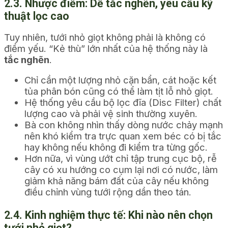
2.3. Nhược điểm: Dễ tắc nghẽn, yêu cầu kỹ
thuật lọc cao
Tuy nhiên, tưới nhỏ giọt không phải là không có
điểm yếu. “Kẻ thù” lớn nhất của hệ thống này là
tắc nghẽn
.
Chỉ cần một lượng nhỏ cặn bẩn, cát hoặc kết
tủa phân bón cũng có thể làm tịt lỗ nhỏ giọt.
Hệ thống yêu cầu bộ lọc đĩa (Disc Filter) chất
lượng cao và phải vệ sinh thường xuyên.
Bà con không nhìn thấy dòng nước chảy mạnh
nên khó kiểm tra trực quan xem béc có bị tắc
hay không nếu không đi kiểm tra từng gốc.
Hơn nữa, vì vùng ướt chỉ tập trung cục bộ, rễ
cây có xu hướng co cụm lại nơi có nước, làm
giảm khả năng bám đất của cây nếu không
điều chỉnh vùng tưới rộng dần theo tán.
2.4. Kinh nghiệm thực tế: Khi nào nên chọn
tưới nhỏ giọt?