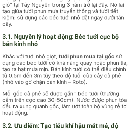
gió” tại Tây Nguyên trong 3 năm trở lại đây. Nó lai
tạo giữa tưới phun mưa truyền thống và tưới tiết
kiệm: sử dụng các béc tưới nhỏ đặt ngay dưới tán
cây.
3.1. Nguyên lý hoạt động: Béc tưới cục bộ
bán kính nhỏ
Khác với tưới nhỏ giọt,
tưới phun mưa tại gốc
sử
dụng các béc tưới có khả năng quay hoặc phun tia,
tạo ra hạt mưa mịn. Bán kính tưới có thể điều chỉnh
từ 0.5m đến 3m tùy theo độ tuổi của cây cà phê
(nhờ vào gờ chặn bán kính – Roto).
Mỗi gốc cà phê sẽ được gắn 1 béc tưới (thường
cắm trên cọc cao 30-50cm). Nước được phun tỏa
đều ra xung quanh gốc, làm ướt toàn bộ vùng rễ tơ
hoạt động.
3.2. Ưu điểm: Tạo tiểu khí hậu mát mẻ, độ