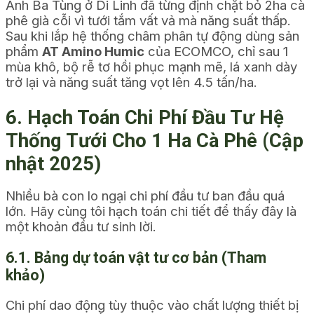
Anh Ba Tùng ở Di Linh đã từng định chặt bỏ 2ha cà
phê già cỗi vì tưới tắm vất vả mà năng suất thấp.
Sau khi lắp hệ thống châm phân tự động dùng sản
phẩm
AT Amino Humic
của ECOMCO, chỉ sau 1
mùa khô, bộ rễ tơ hồi phục mạnh mẽ, lá xanh dày
trở lại và năng suất tăng vọt lên 4.5 tấn/ha.
6. Hạch Toán Chi Phí Đầu Tư Hệ
Thống Tưới Cho 1 Ha Cà Phê (Cập
nhật 2025)
Nhiều bà con lo ngại chi phí đầu tư ban đầu quá
lớn. Hãy cùng tôi hạch toán chi tiết để thấy đây là
một khoản đầu tư sinh lời.
6.1. Bảng dự toán vật tư cơ bản (Tham
khảo)
Chi phí dao động tùy thuộc vào chất lượng thiết bị