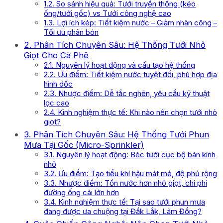
1.2. So sánh hiệu quả: Tưới truyền thống (kéo
ống/tưới gốc) vs Tưới công nghệ cao
1.3. Lợi ích kép: Tiết kiệm nước – Giảm nhân công –
Tối ưu phân bón
2. Phân Tích Chuyên Sâu: Hệ Thống Tưới Nhỏ
Giọt Cho Cà Phê
2.1. Nguyên lý hoạt động và cấu tạo hệ thống
2.2. Ưu điểm: Tiết kiệm nước tuyệt đối, phù hợp địa
hình dốc
2.3. Nhược điểm: Dễ tắc nghẽn, yêu cầu kỹ thuật
lọc cao
2.4. Kinh nghiệm thực tế: Khi nào nên chọn tưới nhỏ
giọt?
3. Phân Tích Chuyên Sâu: Hệ Thống Tưới Phun
Mưa Tại Gốc (Micro-Sprinkler)
3.1. Nguyên lý hoạt động: Béc tưới cục bộ bán kính
nhỏ
3.2. Ưu điểm: Tạo tiểu khí hậu mát mẻ, độ phủ rộng
3.3. Nhược điểm: Tốn nước hơn nhỏ giọt, chi phí
đường ống cái lớn hơn
3.4. Kinh nghiệm thực tế: Tại sao tưới phun mưa
đang được ưa chuộng tại Đắk Lắk, Lâm Đồng?