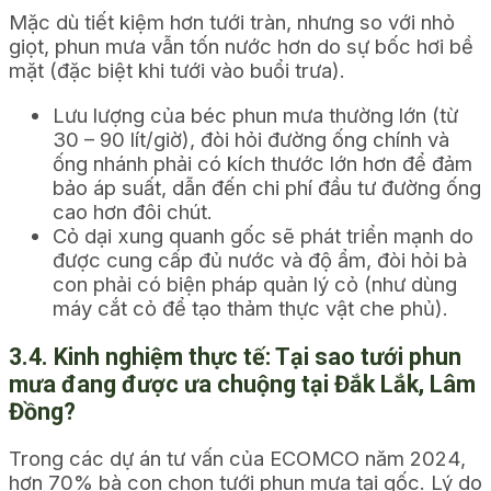
Mặc dù tiết kiệm hơn tưới tràn, nhưng so với nhỏ
giọt, phun mưa vẫn tốn nước hơn do sự bốc hơi bề
mặt (đặc biệt khi tưới vào buổi trưa).
Lưu lượng của béc phun mưa thường lớn (từ
30 – 90 lít/giờ), đòi hỏi đường ống chính và
ống nhánh phải có kích thước lớn hơn để đảm
bảo áp suất, dẫn đến chi phí đầu tư đường ống
cao hơn đôi chút.
Cỏ dại xung quanh gốc sẽ phát triển mạnh do
được cung cấp đủ nước và độ ẩm, đòi hỏi bà
con phải có biện pháp quản lý cỏ (như dùng
máy cắt cỏ để tạo thảm thực vật che phủ).
3.4. Kinh nghiệm thực tế: Tại sao tưới phun
mưa đang được ưa chuộng tại Đắk Lắk, Lâm
Đồng?
Trong các dự án tư vấn của ECOMCO năm 2024,
hơn 70% bà con chọn tưới phun mưa tại gốc. Lý do