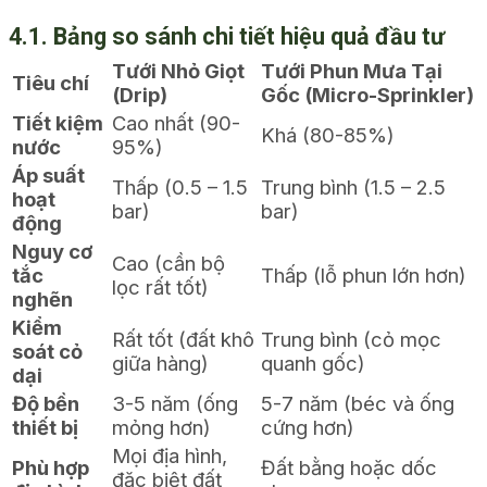
4.1. Bảng so sánh chi tiết hiệu quả đầu tư
Tưới Nhỏ Giọt
Tưới Phun Mưa Tại
Tiêu chí
(Drip)
Gốc (Micro-Sprinkler)
Tiết kiệm
Cao nhất (90-
Khá (80-85%)
nước
95%)
Áp suất
Thấp (0.5 – 1.5
Trung bình (1.5 – 2.5
hoạt
bar)
bar)
động
Nguy cơ
Cao (cần bộ
tắc
Thấp (lỗ phun lớn hơn)
lọc rất tốt)
nghẽn
Kiểm
Rất tốt (đất khô
Trung bình (cỏ mọc
soát cỏ
giữa hàng)
quanh gốc)
dại
Độ bền
3-5 năm (ống
5-7 năm (béc và ống
thiết bị
mỏng hơn)
cứng hơn)
Mọi địa hình,
Phù hợp
Đất bằng hoặc dốc
đặc biệt đất