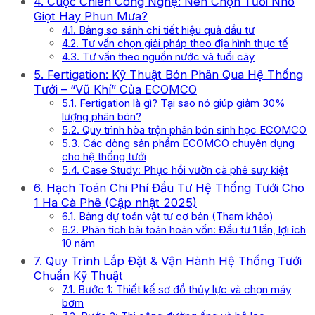
4. Cuộc Chiến Công Nghệ: Nên Chọn Tưới Nhỏ
Giọt Hay Phun Mưa?
4.1. Bảng so sánh chi tiết hiệu quả đầu tư
4.2. Tư vấn chọn giải pháp theo địa hình thực tế
4.3. Tư vấn theo nguồn nước và tuổi cây
5. Fertigation: Kỹ Thuật Bón Phân Qua Hệ Thống
Tưới – “Vũ Khí” Của ECOMCO
5.1. Fertigation là gì? Tại sao nó giúp giảm 30%
lượng phân bón?
5.2. Quy trình hòa trộn phân bón sinh học ECOMCO
5.3. Các dòng sản phẩm ECOMCO chuyên dụng
cho hệ thống tưới
5.4. Case Study: Phục hồi vườn cà phê suy kiệt
6. Hạch Toán Chi Phí Đầu Tư Hệ Thống Tưới Cho
1 Ha Cà Phê (Cập nhật 2025)
6.1. Bảng dự toán vật tư cơ bản (Tham khảo)
6.2. Phân tích bài toán hoàn vốn: Đầu tư 1 lần, lợi ích
10 năm
7. Quy Trình Lắp Đặt & Vận Hành Hệ Thống Tưới
Chuẩn Kỹ Thuật
7.1. Bước 1: Thiết kế sơ đồ thủy lực và chọn máy
bơm