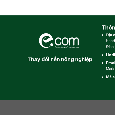
Thông
Địa c
Hand
Đỉnh
Hotl
Thay đổi
nền nông nghiệp
Emai
Mark
Mã s