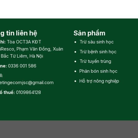
 tin liên hệ
Sản phẩm
hỉ:
Tòa OCT3A KĐT
Trừ sâu sinh học
iResco, Phạm Văn Đồng, Xuân
Trừ bệnh sinh học
, Bắc Từ Liêm, Hà Nội
Trừ tuyến trùng
ine:
0336 001 586
Phân bón sinh học
l:
Hỗ trợ nông nghiệp
etingecomjsc@gmail.com
ố thuế:
0109864128