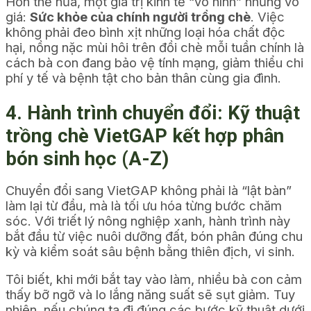
Hơn thế nữa, một giá trị kinh tế “vô hình” nhưng vô
giá:
Sức khỏe của chính người trồng chè
. Việc
không phải đeo bình xịt những loại hóa chất độc
hại, nồng nặc mùi hôi trên đồi chè mỗi tuần chính là
cách bà con đang bảo vệ tính mạng, giảm thiểu chi
phí y tế và bệnh tật cho bản thân cùng gia đình.
4. Hành trình chuyển đổi: Kỹ thuật
trồng chè VietGAP kết hợp phân
bón sinh học (A-Z)
Chuyển đổi sang VietGAP không phải là “lật bàn”
làm lại từ đầu, mà là tối ưu hóa từng bước chăm
sóc. Với triết lý nông nghiệp xanh, hành trình này
bắt đầu từ việc nuôi dưỡng đất, bón phân đúng chu
kỳ và kiểm soát sâu bệnh bằng thiên địch, vi sinh.
Tôi biết, khi mới bắt tay vào làm, nhiều bà con cảm
thấy bỡ ngỡ và lo lắng năng suất sẽ sụt giảm. Tuy
nhiên, nếu chúng ta đi đúng các bước kỹ thuật dưới