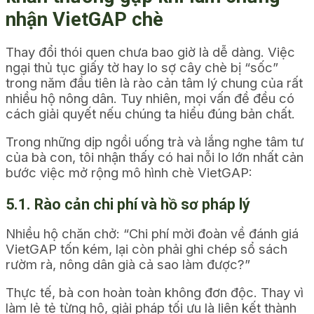
nhận VietGAP chè
Thay đổi thói quen chưa bao giờ là dễ dàng. Việc
ngại thủ tục giấy tờ hay lo sợ cây chè bị “sốc”
trong năm đầu tiên là rào cản tâm lý chung của rất
nhiều hộ nông dân. Tuy nhiên, mọi vấn đề đều có
cách giải quyết nếu chúng ta hiểu đúng bản chất.
Trong những dịp ngồi uống trà và lắng nghe tâm tư
của bà con, tôi nhận thấy có hai nỗi lo lớn nhất cản
bước việc mở rộng mô hình chè VietGAP:
5.1. Rào cản chi phí và hồ sơ pháp lý
Nhiều hộ chăn chở:
“Chi phí mời đoàn về đánh giá
VietGAP tốn kém, lại còn phải ghi chép sổ sách
rườm rà, nông dân già cả sao làm được?”
Thực tế, bà con hoàn toàn không đơn độc. Thay vì
làm lẻ tẻ từng hộ, giải pháp tối ưu là liên kết thành