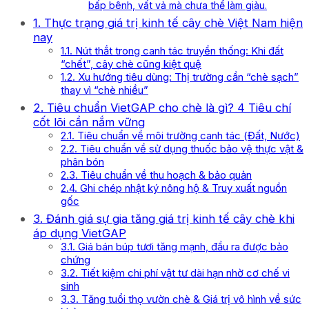
bấp bênh, vất vả mà chưa thể làm giàu.
1. Thực trạng giá trị kinh tế cây chè Việt Nam hiện
nay
1.1. Nút thắt trong canh tác truyền thống: Khi đất
“chết”, cây chè cũng kiệt quệ
1.2. Xu hướng tiêu dùng: Thị trường cần “chè sạch”
thay vì “chè nhiều”
2. Tiêu chuẩn VietGAP cho chè là gì? 4 Tiêu chí
cốt lõi cần nắm vững
2.1. Tiêu chuẩn về môi trường canh tác (Đất, Nước)
2.2. Tiêu chuẩn về sử dụng thuốc bảo vệ thực vật &
phân bón
2.3. Tiêu chuẩn về thu hoạch & bảo quản
2.4. Ghi chép nhật ký nông hộ & Truy xuất nguồn
gốc
3. Đánh giá sự gia tăng giá trị kinh tế cây chè khi
áp dụng VietGAP
3.1. Giá bán búp tươi tăng mạnh, đầu ra được bảo
chứng
3.2. Tiết kiệm chi phí vật tư dài hạn nhờ cơ chế vi
sinh
3.3. Tăng tuổi thọ vườn chè & Giá trị vô hình về sức