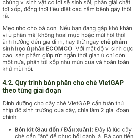
chủng vi sinh vật có lợi sẽ sinh sôi, phân giải chất
tơi xốp, đồng thời tiêu diệt các nấm bệnh gây thối
rễ.
Mẹo nhỏ cho bà con:
Nếu bạn đang gặp khó khăn
vì ủ phân mãi không hoai mục hoặc mùi hôi thối
ảnh hưởng đến gia đình, hãy thử ngay
chế phẩm
sinh học ủ phân ECOMCO
. Với mật độ vi sinh cực
cao, sản phẩm giúp rút ngắn thời gian ủ chỉ còn
một nửa, phân tơi xốp như mùn cưa và hoàn toàn
khử mùi hôi.
4.2. Quy trình bón phân cho chè VietGAP
theo từng giai đoạn
Dinh dưỡng cho cây chè VietGAP cần tuân thủ
nhịp độ sinh trưởng của cây, chia làm 2 giai đoạn
chính:
Bón lót (Sau đốn / Đầu xuân):
Đây là lúc cây
chè cần “ăn” để phục hồi cành lá. Bà con tiến