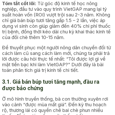
Tóm tắt cốt lõi:
Từ góc độ kinh tế học nông
nghiệp, đầu tư vào quy trình VietGAP mang lại tỷ
suất hoàn vốn (ROI) vượt trội sau 2-3 năm. Không
chỉ giá bán búp tươi tăng gấp 1.5 – 2 lần, việc áp
dụng vi sinh còn giúp giảm đến 40% chi phí thuốc
trị bệnh, đồng thời kéo dài chu kỳ khai thác kinh tế
của đồi chè thêm 10-15 năm.
Để thuyết phục một người nông dân chuyển đổi từ
cách làm cũ sang cách làm mới, chúng ta phải trả
lời được câu hỏi thực tế nhất:
“Tôi được lợi gì về
mặt tiền bạc khi làm VietGAP?”
Dưới đây là bài
toán phân tích giá trị kinh tế chi tiết.
3.1. Giá bán búp tươi tăng mạnh, đầu ra
được bảo chứng
Ở mô hình truyền thống, bà con thường xuyên rơi
vào cảnh “được mùa mất giá”. Đến kỳ thu hoạch
rộ, thương lái có quyền chê bai chè phun nhiều