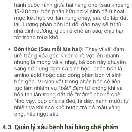
hành cuốc rãnh giữa hai hàng chè (sâu khoảng
15-20cm), bón phân hữu cơ vi sinh đã ủ hoai
mục kết hợp với lân nung chảy, sau đó lấp đất
lại. Lượng phân bón lót dồi dào này sẽ từ từ
nhả dinh dưỡng, giúp rễ chè ăn sâu, chịu hạn
tốt trong mùa khô.
Bón thúc (Sau mỗi lứa hái):
Thay vì vãi đạm
urê trắng xóa gốc khiến chè vọt lên nhanh
nhưng lá mỏng và vị nhạt, bà con hãy chuyển
sang sử dụng đạm cá sinh học, phân bón lá
amino acid hoặc các dòng phân bón vi sinh
bón gốc. Vi sinh vật trong phân bón sẽ liên
tục làm nhiệm vụ “bắt” đạm từ không khí và
hòa tan lân trong đất để “mớm” cho rễ chè.
Nhờ vậy, búp chè ra đều, lá dày, xanh mướt tự
nhiên và khi sao khô nước trà có màu vàng
ong, hậu ngọt sâu.
4.3. Quản lý sâu bệnh hại bằng chế phẩm