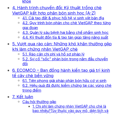
khỏe
4. Hành trình chuyển đổi: Kỹ thuật trồng chè
VietGAP kết hợp phân bón sinh học (A-Z)
4.1. Cải tạo đất & phục hồi hệ vi sinh vật bản địa
4.2. Quy trình bón phân cho chè VietGAP theo từng
giai đoạn
4.3. Quản lý sâu bệnh hại bằng chế phẩm sinh học
4.4. Kỹ thuật đốn tỉa & tạo tán giúp tăng năng suất
5. Vượt qua rào cản: Những khó khăn thường gặp
khi làm chứng nhận VietGAP chè
5.1. Rào cản chi phí và hồ sơ pháp lý
5.2. Sự cố “sốc” phân bón trong năm đầu chuyển
đổi
6. ECOMCO – Bạn đồng hành kiến tạo giá trị kinh
tế cây chè bền vững
6.1. Tiên phong giải pháp phân bón hữu cơ vi sinh
6.2. Hiệu quả đã được kiểm chứng tại các vùng chè
trọng điểm
7. Kết luận
Câu hỏi thường gặp
1. Chi phí làm chứng nhận VietGAP cho chè là
bao nhiêu?Tùy thuộc vào quy mô, diện tích và