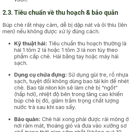
2.3. Tiêu chuẩn về thu hoạch & bảo quản
Búp chè rất nhạy cảm, dễ bị dập nát và ôi thiu (lên
men) nếu không được xử lý đúng cách.
Kỹ thuật hái:
Tiêu chuẩn thu hoạch thường là
hái 1 tôm 2 lá hoặc 1 tôm 3 lá non tùy theo
phẩm cấp chè. Hái bằng tay hoặc máy hái
sạch.
Dụng cụ chứa đựng:
Sử dụng gùi tre, rổ nhựa
sạch, tuyệt đối không dùng bao tải kín để nhét
chè. Bao tải nilon kín sẽ làm chè bị “ngốt”
(hấp hơi), nhiệt độ bên trong tăng cao khiến
búp chè bị đỏ, giảm trầm trọng chất lượng
nước trà sau khi sao sấy.
Bảo quản:
Chè hái xong phải được rải mỏng ở
nơi râm mát, thoáng gió và đưa vào xưởng sơ
chế trong thời gian sớm nhất (không quá 10