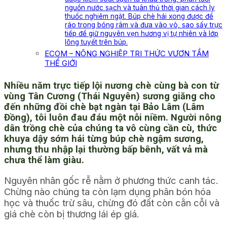
nguồn nước sạch và tuân thủ thời gian cách ly
thuốc nghiêm ngặt. Búp chè hái xong được để
ráo trong bóng râm và đưa vào vò, sao sấy trực
tiếp để giữ nguyên vẹn hương vị tự nhiên và lớp
lông tuyết trên búp.
ECOM – NÔNG NGHIỆP TRI THỨC VƯƠN TẦM
THẾ GIỚI
Nhiều năm trực tiếp lội nương chè cùng bà con từ
vùng Tân Cương (Thái Nguyên) sương giăng cho
đến những đồi chè bạt ngàn tại Bảo Lâm (Lâm
Đồng), tôi luôn đau đáu một nỗi niềm. Người nông
dân trồng chè của chúng ta vô cùng cần cù, thức
khuya dậy sớm hái từng búp chè ngậm sương,
nhưng thu nhập lại thường bấp bênh, vất vả mà
chưa thể làm giàu.
Nguyên nhân gốc rễ nằm ở phương thức canh tác.
Chừng nào chúng ta còn lạm dụng phân bón hóa
học và thuốc trừ sâu, chừng đó đất còn cằn cỗi và
giá chè còn bị thương lái ép giá.