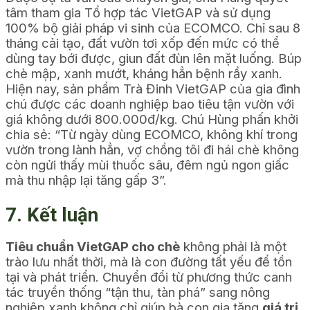
tâm tham gia Tổ hợp tác VietGAP và sử dụng
100% bộ giải pháp vi sinh của ECOMCO. Chỉ sau 8
tháng cải tạo, đất vườn tơi xốp đến mức có thể
dùng tay bới được, giun đất đùn lên mặt luống. Búp
chè mập, xanh mướt, kháng hẳn bệnh rầy xanh.
Hiện nay, sản phẩm Trà Đinh VietGAP của gia đình
chú được các doanh nghiệp bao tiêu tận vườn với
giá không dưới 800.000đ/kg. Chú Hùng phấn khởi
chia sẻ:
“Từ ngày dùng ECOMCO, không khí trong
vườn trong lành hẳn, vợ chồng tôi đi hái chè không
còn ngửi thấy mùi thuốc sâu, đêm ngủ ngon giấc
mà thu nhập lại tăng gấp 3”.
7. Kết luận
Tiêu chuẩn VietGAP cho chè
không phải là một
trào lưu nhất thời, mà là con đường tất yếu để tồn
tại và phát triển. Chuyển đổi từ phương thức canh
tác truyền thống “tận thu, tàn phá” sang nông
nghiệp xanh không chỉ giúp bà con gia tăng
giá trị