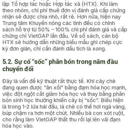
lập Tổ hợp tác hoặc Hợp tác xã (HTX). Khi làm
theo nhóm, chi phí thuê đơn vị đánh giá cấp chứng
nhận sẽ được chia nhỏ, rất rẻ. Hơn nữa, hiện nay
Trung tâm Khuyến nông các tỉnh đều có chính
sách hỗ trợ từ 50% – 100% chi phí đánh giá và cấp
chứng chỉ VietGAP lần đầu. Về sổ sách, cán bộ
HTX sẽ hướng dẫn những biểu mẫu ghi chép cực
kỳ đơn giản, chỉ cần đánh dấu tích là xong.
5.2. Sự cố “sốc” phân bón trong năm đầu
chuyển đổi
Đây là vấn đề kỹ thuật rất thực tế. Khi cây chè
đang quen được “ăn xổi” bằng đạm hóa học mạnh,
việc đột ngột cắt giảm hóa học và thay bằng phân
bón sinh học thường khiến cây bị “sốc”. Biểu hiện
là trong 1-2 lứa hái đầu, lá chè có thể hơi ngả vàng,
búp chậm ra hơn một chút. Nhiều bà con xót ruột,
cho rằng làm VietGAP thất thu rồi lại lén vãi đạm
hóa học vào.