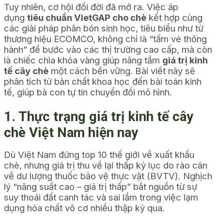
Tuy nhiên, cơ hội đổi đời đã mở ra. Việc áp
dụng
tiêu chuẩn VietGAP cho chè
kết hợp cùng
các giải pháp phân bón sinh học, tiêu biểu như từ
thương hiệu ECOMCO, không chỉ là “tấm vé thông
hành” để bước vào các thị trường cao cấp, mà còn
là chiếc chìa khóa vàng giúp nâng tầm
giá trị kinh
tế cây chè
một cách bền vững. Bài viết này sẽ
phân tích từ bản chất khoa học đến bài toán kinh
tế, giúp bà con tự tin chuyển đổi mô hình.
1. Thực trạng giá trị kinh tế cây
chè Việt Nam hiện nay
Dù Việt Nam đứng top 10 thế giới về xuất khẩu
chè, nhưng giá trị thu về lại thấp kỷ lục do rào cản
về dư lượng thuốc bảo vệ thực vật (BVTV). Nghịch
lý “năng suất cao – giá trị thấp” bắt nguồn từ sự
suy thoái đất canh tác và sai lầm trong việc lạm
dụng hóa chất vô cơ nhiều thập kỷ qua.