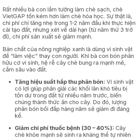
Rất nhiều bà con lầm tưởng làm chè sạch, chè
VietGAP tốn kém hơn làm chè hóa học. Sự thật là,
chi phí chỉ tăng nhẹ trong 1-2 năm đầu khi thực hiện
cải tạo đất, nhưng xét về dài hạn (từ năm thứ 3 trở
đi), chi phí sản xuất sẽ giảm mạnh.
Bản chất của nông nghiệp xanh là dùng vi sinh vật
để “làm việc” thay con người. Khi bà con bón phân
hữu cơ vi sinh, hệ rễ cây chè bung ra mạnh mẽ,
cắm sâu vào đất.
Tăng hiệu suất hấp thu phân bón:
Vi sinh vật
có lợi giúp phân giải các khối lân khó tiêu bị
tồn dư trong đất từ nhiều năm trước, biến
chúng thành thức ăn cho cây. Do đó, lượng
phân bón bồi đắp hàng năm sẽ giảm đi đáng
kể.
Giảm chi phí thuốc bệnh (30 – 40%):
Cây
chè khỏe mạnh sẽ sinh ra kháng thể tự nhiên