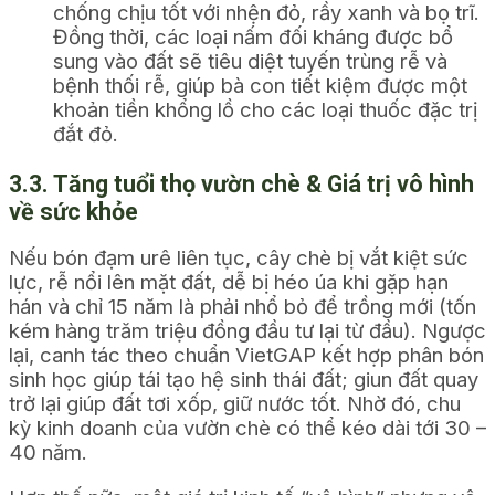
chống chịu tốt với nhện đỏ, rầy xanh và bọ trĩ.
Đồng thời, các loại nấm đối kháng được bổ
sung vào đất sẽ tiêu diệt tuyến trùng rễ và
bệnh thối rễ, giúp bà con tiết kiệm được một
khoản tiền khổng lồ cho các loại thuốc đặc trị
đắt đỏ.
3.3. Tăng tuổi thọ vườn chè & Giá trị vô hình
về sức khỏe
Nếu bón đạm urê liên tục, cây chè bị vắt kiệt sức
lực, rễ nổi lên mặt đất, dễ bị héo úa khi gặp hạn
hán và chỉ 15 năm là phải nhổ bỏ để trồng mới (tốn
kém hàng trăm triệu đồng đầu tư lại từ đầu). Ngược
lại, canh tác theo chuẩn VietGAP kết hợp phân bón
sinh học giúp tái tạo hệ sinh thái đất; giun đất quay
trở lại giúp đất tơi xốp, giữ nước tốt. Nhờ đó, chu
kỳ kinh doanh của vườn chè có thể kéo dài tới 30 –
40 năm.