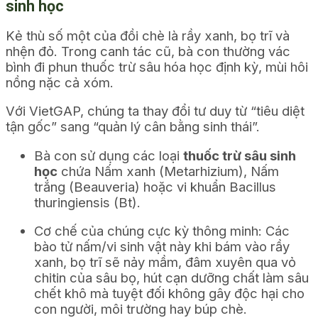
sinh học
Kẻ thù số một của đồi chè là rầy xanh, bọ trĩ và
nhện đỏ. Trong canh tác cũ, bà con thường vác
bình đi phun thuốc trừ sâu hóa học định kỳ, mùi hôi
nồng nặc cả xóm.
Với VietGAP, chúng ta thay đổi tư duy từ “tiêu diệt
tận gốc” sang “quản lý cân bằng sinh thái”.
Bà con sử dụng các loại
thuốc trừ sâu sinh
học
chứa Nấm xanh (Metarhizium), Nấm
trắng (Beauveria) hoặc vi khuẩn Bacillus
thuringiensis (Bt).
Cơ chế của chúng cực kỳ thông minh: Các
bào tử nấm/vi sinh vật này khi bám vào rầy
xanh, bọ trĩ sẽ nảy mầm, đâm xuyên qua vỏ
chitin của sâu bọ, hút cạn dưỡng chất làm sâu
chết khô mà tuyệt đối không gây độc hại cho
con người, môi trường hay búp chè.