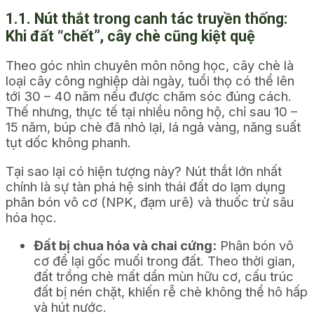
1.1. Nút thắt trong canh tác truyền thống:
Khi đất “chết”, cây chè cũng kiệt quệ
Theo góc nhìn chuyên môn nông học, cây chè là
loại cây công nghiệp dài ngày, tuổi thọ có thể lên
tới 30 – 40 năm nếu được chăm sóc đúng cách.
Thế nhưng, thực tế tại nhiều nông hộ, chỉ sau 10 –
15 năm, búp chè đã nhỏ lại, lá ngả vàng, năng suất
tụt dốc không phanh.
Tại sao lại có hiện tượng này? Nút thắt lớn nhất
chính là sự tàn phá hệ sinh thái đất do lạm dụng
phân bón vô cơ (NPK, đạm urê) và thuốc trừ sâu
hóa học.
Đất bị chua hóa và chai cứng:
Phân bón vô
cơ để lại gốc muối trong đất. Theo thời gian,
đất trồng chè mất dần mùn hữu cơ, cấu trúc
đất bị nén chặt, khiến rễ chè không thể hô hấp
và hút nước.