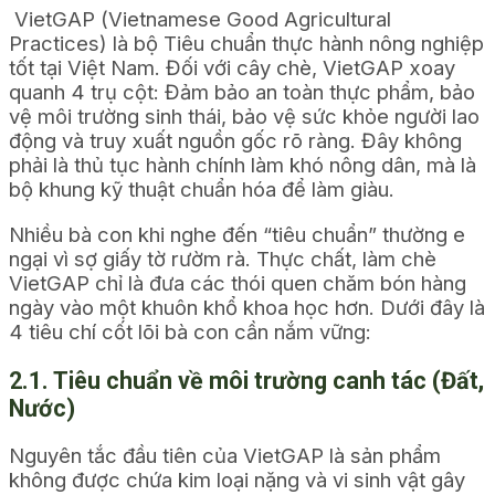
VietGAP (Vietnamese Good Agricultural
Practices) là bộ Tiêu chuẩn thực hành nông nghiệp
tốt tại Việt Nam. Đối với cây chè, VietGAP xoay
quanh 4 trụ cột: Đảm bảo an toàn thực phẩm, bảo
vệ môi trường sinh thái, bảo vệ sức khỏe người lao
động và truy xuất nguồn gốc rõ ràng. Đây không
phải là thủ tục hành chính làm khó nông dân, mà là
bộ khung kỹ thuật chuẩn hóa để làm giàu.
Nhiều bà con khi nghe đến “tiêu chuẩn” thường e
ngại vì sợ giấy tờ rườm rà. Thực chất, làm chè
VietGAP chỉ là đưa các thói quen chăm bón hàng
ngày vào một khuôn khổ khoa học hơn. Dưới đây là
4 tiêu chí cốt lõi bà con cần nắm vững:
2.1. Tiêu chuẩn về môi trường canh tác (Đất,
Nước)
Nguyên tắc đầu tiên của VietGAP là sản phẩm
không được chứa kim loại nặng và vi sinh vật gây