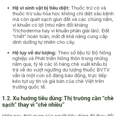
Hệ vi sinh vật bị tiêu diệt:
Thuốc trừ cỏ và
thuốc trừ sâu hóa học không chỉ diệt sâu bệnh
mà còn quét sạch giun đất và các chủng nấm,
vi khuẩn có lợi (như nấm đối kháng
Trichoderma hay vi khuẩn phân giải lân). Đất
“chết” hoàn toàn, mất đi khả năng cung cấp
dinh dưỡng tự nhiên cho cây.
Hệ lụy về dư lượng:
Theo số liệu từ Bộ Nông
nghiệp và Phát triển Nông thôn trong những
năm qua, tỷ lệ các lô hàng chè xuất khẩu bị
trả về do vượt ngưỡng dư lượng thuốc BVTV
vẫn là một con số đáng báo động, trực tiếp
kéo tụt uy tín và giá bán của chè Việt trên
trường quốc tế.
1.2. Xu hướng tiêu dùng: Thị trường cần “chè
sạch” thay vì “chè nhiều”
Hiện nay, thói quen của người tiêu dùng đã thay đổi