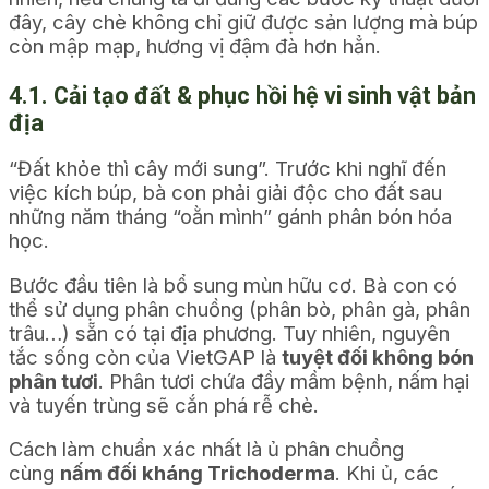
đây, cây chè không chỉ giữ được sản lượng mà búp
còn mập mạp, hương vị đậm đà hơn hẳn.
4.1. Cải tạo đất & phục hồi hệ vi sinh vật bản
địa
“Đất khỏe thì cây mới sung”. Trước khi nghĩ đến
việc kích búp, bà con phải giải độc cho đất sau
những năm tháng “oằn mình” gánh phân bón hóa
học.
Bước đầu tiên là bổ sung mùn hữu cơ. Bà con có
thể sử dụng phân chuồng (phân bò, phân gà, phân
trâu…) sẵn có tại địa phương. Tuy nhiên, nguyên
tắc sống còn của VietGAP là
tuyệt đối không bón
phân tươi
. Phân tươi chứa đầy mầm bệnh, nấm hại
và tuyến trùng sẽ cắn phá rễ chè.
Cách làm chuẩn xác nhất là ủ phân chuồng
cùng
nấm đối kháng Trichoderma
. Khi ủ, các