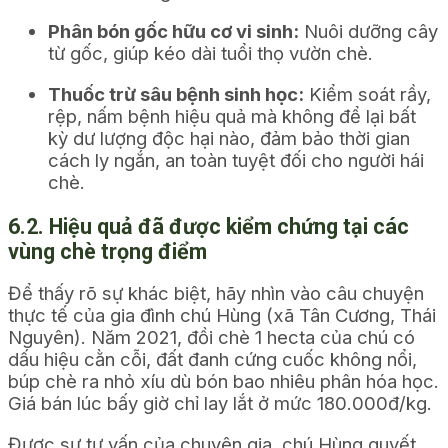
Phân bón gốc hữu cơ vi sinh:
Nuôi dưỡng cây
từ gốc, giúp kéo dài tuổi thọ vườn chè.
Thuốc trừ sâu bệnh sinh học:
Kiểm soát rầy,
rệp, nấm bệnh hiệu quả mà không để lại bất
kỳ dư lượng độc hại nào, đảm bảo thời gian
cách ly ngắn, an toàn tuyệt đối cho người hái
chè.
6.2. Hiệu quả đã được kiểm chứng tại các
vùng chè trọng điểm
Để thấy rõ sự khác biệt, hãy nhìn vào câu chuyện
thực tế của gia đình chú Hùng (xã Tân Cương, Thái
Nguyên). Năm 2021, đồi chè 1 hecta của chú có
dấu hiệu cằn cỗi, đất đanh cứng cuốc không nổi,
búp chè ra nhỏ xíu dù bón bao nhiêu phân hóa học.
Giá bán lúc bấy giờ chỉ lay lắt ở mức 180.000đ/kg.
Được sự tư vấn của chuyên gia, chú Hùng quyết