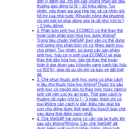
đơn vị đánh giá, chi phí cấp chứng nhận lần đầu
thường dao động từ 15 – 30 triệu đồng. Tuy
nhiên, nếu tham gia qua Hợp tác xã và nhận gói
hỗ trợ của nhà nước (Khuyến nông địa phương),
chi phí mỗi hộ phải đóng góp là rất nhỏ (chỉ từ 1
– 2 triệu đồng).
2. Phân bón sinh học ECOMCO có thể thay thế
hoàn toàn phân bón hóa học được không?
Trong tiêu chuẩn VietGAP, bạn vẫn có thể dùng
một lượng nhỏ phân bón vô cơ (theo danh mục
cho phép). Tuy nhiên, sử dụng các sản phẩm
sinh học, hữu cơ vi sinh của ECOMCO sẽ giúp
thay thế dần hóa học, tiến tới thay thế hoàn
toàn ở giai đoạn sau (chuyển sang canh tác hữu
cơ 100%), giúp tối ưu chi phí và bảo vệ đất triệt
để.
3. Chè phun thuốc sinh học xong có phải cách
ly lâu như thuốc hóa học không?Thuốc trừ sâu
sinh học có nguồn gốc từ thảo mộc hoặc nấm/vi
sinh vật nên cực kỳ an toàn. Thời gian cách ly
thường rất ngắn (chỉ từ 1 – 3 ngày, thậm chí có
loại không cần cách ly dài). Điều này giúp bà
con chủ động được thời gian thu hoạch búp chè
vào đúng thời điểm ngon nhất.
4. Chè VietGAP hái xong có cần rửa lại trước khi
sao sấy không?Không. Cây chè VietGAP đã
được kiểm soát sạch từ khâu trồng, phun tưới