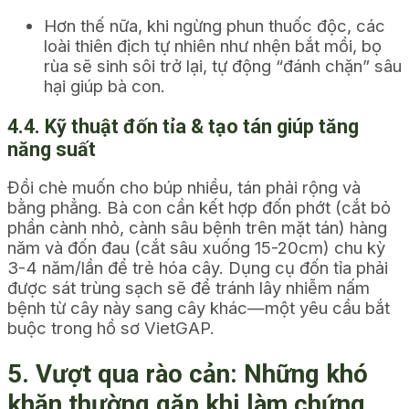
Hơn thế nữa, khi ngừng phun thuốc độc, các
loài thiên địch tự nhiên như nhện bắt mồi, bọ
rùa sẽ sinh sôi trở lại, tự động “đánh chặn” sâu
hại giúp bà con.
4.4. Kỹ thuật đốn tỉa & tạo tán giúp tăng
năng suất
Đồi chè muốn cho búp nhiều, tán phải rộng và
bằng phẳng. Bà con cần kết hợp đốn phớt (cắt bỏ
phần cành nhỏ, cành sâu bệnh trên mặt tán) hàng
năm và đốn đau (cắt sâu xuống 15-20cm) chu kỳ
3-4 năm/lần để trẻ hóa cây. Dụng cụ đốn tỉa phải
được sát trùng sạch sẽ để tránh lây nhiễm nấm
bệnh từ cây này sang cây khác—một yêu cầu bắt
buộc trong hồ sơ VietGAP.
5. Vượt qua rào cản: Những khó
khăn thường gặp khi làm chứng