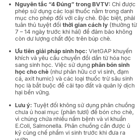
Nguyên tắc “4 Đúng” trong BVTV:
Chỉ được
phép sử dụng các loại thuốc nằm trong danh
mục cho phép đối với cây chè. Đặc biệt, phải
tuân thủ tuyệt đối
thời gian cách ly
(thường từ
7 – 14 ngày trước khi hái) để đảm bảo không
còn dư lượng chất độc trên búp chè.
Ưu tiên giải pháp sinh học:
VietGAP khuyến
khích và yêu cầu chuyển đổi dần từ hóa học
sang sinh học. Việc sử dụng
phân bón sinh
học cho chè
(như phân hữu cơ vi sinh, đạm
cá, axit humic) và các loại thuốc trừ sâu sinh
học là bắt buộc để cải tạo đất và quản lý dịch
hại bền vững.
Lưu ý:
Tuyệt đối không sử dụng phân chuồng
chưa ủ hoai mục (phân tươi) để bón cho chè,
vì chúng chứa nhiều nấm bệnh và vi khuẩn
E.Coli, Salmonella. Phân chuồng cần được ủ
kỹ cùng chế phẩm vi sinh trước khi đưa ra
vườn.