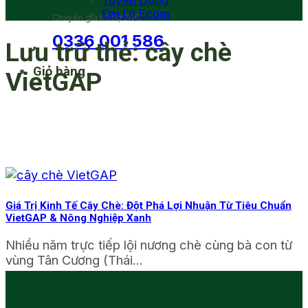
Tuyển Dụng
Đại Lý Ecom
Chuyên gia hỗ trợ 24/7
0336 001 586
Lưu trữ thẻ:
cây chè
Giỏ hàng
VietGAP
Giá Trị Kinh Tế Cây Chè: Đột Phá Lợi Nhuận Từ Tiêu Chuẩn
VietGAP & Nông Nghiệp Xanh
Nhiều năm trực tiếp lội nương chè cùng bà con từ
vùng Tân Cương (Thái...