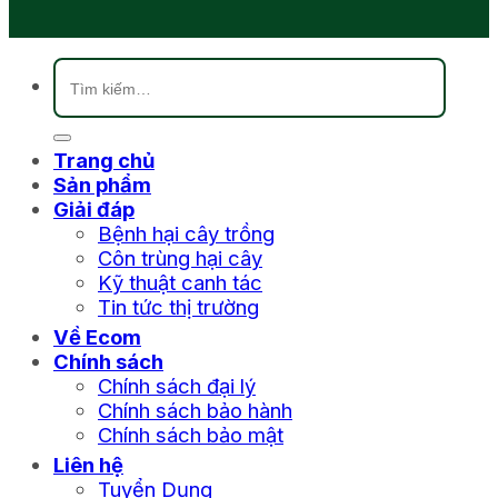
Tìm
kiếm:
Trang chủ
Sản phẩm
Giải đáp
Bệnh hại cây trồng
Côn trùng hại cây
Kỹ thuật canh tác
Tin tức thị trường
Về Ecom
Chính sách
Chính sách đại lý
Chính sách bảo hành
Chính sách bảo mật
Liên hệ
Tuyển Dụng