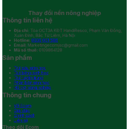
Thay đổi
nền nông nghiệp
Thông tin liên hệ
Địa chỉ:
Tòa OCT3A KĐT HandiResco, Phạm Văn Đồng,
Xuân Đỉnh, Bắc Từ Liêm, Hà Nội
Hotline:
0336 001 586
Email:
Marketingecomjsc@gmail.com
Mã số thuế:
0109864128
Sản phẩm
Trừ sâu sinh học
Trừ bệnh sinh học
Trừ tuyến trùng
Phân bón sinh học
Hỗ trợ nông nghiệp
Thông tin chung
Về Ecom
Giải đáp
Chính sách
Liên hệ
Theo dõi Ecom