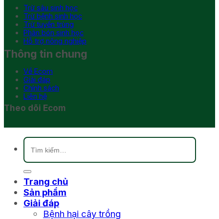
Trừ sâu sinh học
Trừ bệnh sinh học
Trừ tuyến trùng
Phân bón sinh học
Hỗ trợ nông nghiệp
Thông tin chung
Về Ecom
Giải đáp
Chính sách
Liên hệ
Theo dõi Ecom
Tìm
kiếm:
Trang chủ
Sản phẩm
Giải đáp
Bệnh hại cây trồng