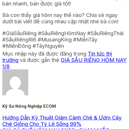
bán nhanh, bán được giá tốt!
Bà con thấy giá hôm nay thế nào? Chia sẻ ngay
dưới bài viết để cùng nhau cập nhật nhé bà con!
#GiáSầuRiêng #SầuRiêngHômNay #SầuRiêngThái
#SầuRiêngRi6 #MusangKing #MiềnTây
#MiềnĐông #TâyNguyên
Mục nhập này đã được đăng trong
Tin tức thị
trường
và được gắn thẻ
GIÁ SẦU RIÊNG HÔM NAY
1/8
.
Kỹ Sư Nông Nghiệp ECOM
Hướng Dẫn Kỹ Thuật Giâm Cành Chè & Ươm Cây
Chè Giống Cho Tỷ Lệ Sống 99%