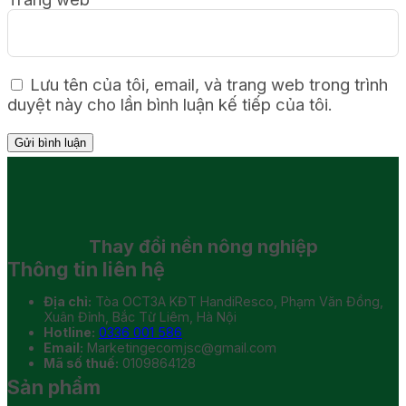
Lưu tên của tôi, email, và trang web trong trình
duyệt này cho lần bình luận kế tiếp của tôi.
Thay đổi
nền nông nghiệp
Thông tin liên hệ
Địa chỉ:
Tòa OCT3A KĐT HandiResco, Phạm Văn Đồng,
Xuân Đỉnh, Bắc Từ Liêm, Hà Nội
Hotline:
0336 001 586
Email:
Marketingecomjsc@gmail.com
Mã số thuế:
0109864128
Sản phẩm