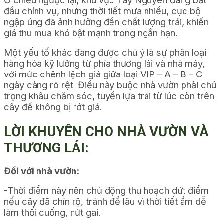
Ở chiều ngược lại, khu vực Tây Nguyên đang bắt
đầu chính vụ, nhưng thời tiết mưa nhiều, cục bộ
ngập úng đã ảnh hưởng đến chất lượng trái, khiến
giá thu mua khó bật mạnh trong ngắn hạn.
Một yếu tố khác đang được chú ý là sự phân loại
hàng hóa kỹ lưỡng từ phía thương lái và nhà máy,
với mức chênh lệch giá giữa loại VIP – A – B – C
ngày càng rõ rệt. Điều này buộc nhà vườn phải chú
trọng khâu chăm sóc, tuyển lựa trái từ lúc còn trên
cây để không bị rớt giá.
LỜI KHUYÊN CHO NHÀ VƯỜN VÀ
THƯƠNG LÁI:
Đối với nhà vườn:
-Thời điểm này nên chủ động thu hoạch dứt điểm
nếu cây đã chín rộ, tránh để lâu vì thời tiết ẩm dễ
làm thối cuống, nứt gai.