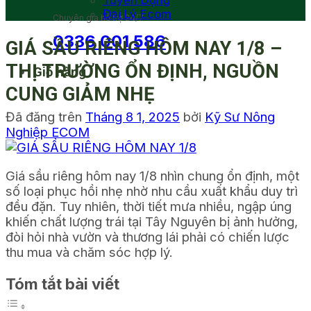
Tuyển Dụng
Đại Lý Ecom
Chuyên gia hỗ trợ 24/7
0336 001 586
GIÁ SẦU RIÊNG HÔM NAY 1/8 –
THỊ TRƯỜNG ỔN ĐỊNH, NGUỒN
Giỏ hàng
CUNG GIẢM NHẸ
Đã đăng trên
Tháng 8 1, 2025
bởi
Kỹ Sư Nông
Nghiệp ECOM
Giá sầu riêng hôm nay 1/8 nhìn chung ổn định, một
số loại phục hồi nhẹ nhờ nhu cầu xuất khẩu duy trì
đều đặn. Tuy nhiên, thời tiết mưa nhiều, ngập úng
khiến chất lượng trái tại Tây Nguyên bị ảnh hưởng,
đòi hỏi nhà vườn và thương lái phải có chiến lược
thu mua và chăm sóc hợp lý.
Tóm tắt bài viết