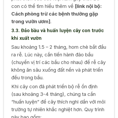
con có thể tìm hiểu thêm về
[link nội bộ:
Cách phòng trừ các bệnh thường gặp
trong vườn ươm]
.
3.3. Đảo bầu và huấn luyện cây con trước
khi xuất vườn
Sau khoảng 1.5 – 2 tháng, hom chè bắt đầu
ra rễ. Lúc này, cần tiến hành đảo bầu
(chuyển vị trí các bầu cho nhau) để rễ cây
không ăn sâu xuống đất nền và phát triển
đều trong bầu.
Khi cây con đã phát triển bộ rễ ổn định
(sau khoảng 3-4 tháng), chúng ta cần
“huấn luyện” để cây thích nghi dần với môi
trường tự nhiên khắc nghiệt hơn. Quy trình
này bao gồm: