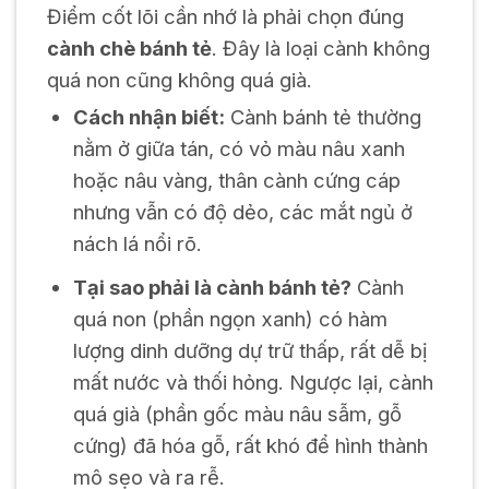
Điểm cốt lõi cần nhớ là phải chọn đúng
cành chè bánh tẻ
. Đây là loại cành không
quá non cũng không quá già.
Cách nhận biết:
Cành bánh tẻ thường
nằm ở giữa tán, có vỏ màu nâu xanh
hoặc nâu vàng, thân cành cứng cáp
nhưng vẫn có độ dẻo, các mắt ngủ ở
nách lá nổi rõ.
Tại sao phải là cành bánh tẻ?
Cành
quá non (phần ngọn xanh) có hàm
lượng dinh dưỡng dự trữ thấp, rất dễ bị
mất nước và thối hỏng. Ngược lại, cành
quá già (phần gốc màu nâu sẫm, gỗ
cứng) đã hóa gỗ, rất khó để hình thành
mô sẹo và ra rễ.