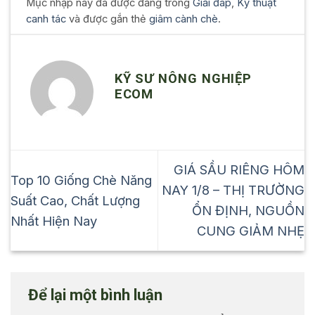
Mục nhập này đã được đăng trong
Giải đáp
,
Kỹ thuật
canh tác
và được gắn thẻ
giâm cành chè
.
KỸ SƯ NÔNG NGHIỆP
ECOM
GIÁ SẦU RIÊNG HÔM
Top 10 Giống Chè Năng
NAY 1/8 – THỊ TRƯỜNG
Suất Cao, Chất Lượng
ỔN ĐỊNH, NGUỒN
Nhất Hiện Nay
CUNG GIẢM NHẸ
Để lại một bình luận