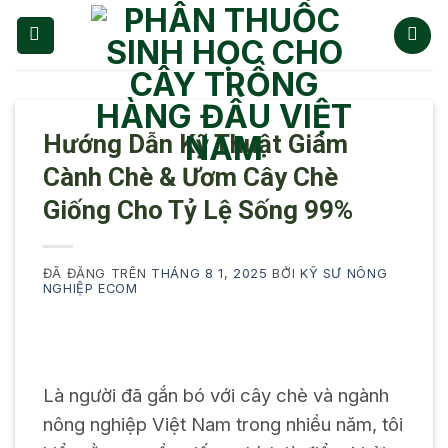
Chuyển
đến
nội
dung
Hướng Dẫn Kỹ Thuật Giâm
Cành Chè & Ươm Cây Chè
Giống Cho Tỷ Lệ Sống 99%
ĐÃ ĐĂNG TRÊN
THÁNG 8 1, 2025
BỞI
KỸ SƯ NÔNG
NGHIỆP ECOM
Là người đã gắn bó với cây chè và ngành
nông nghiệp Việt Nam trong nhiều năm, tôi