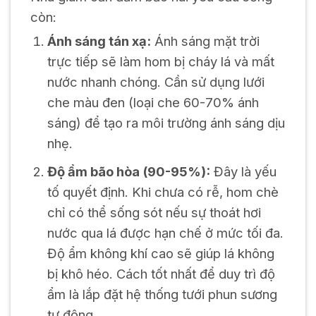
còn:
Ánh sáng tán xạ:
Ánh sáng mặt trời
trực tiếp sẽ làm hom bị cháy lá và mất
nước nhanh chóng. Cần sử dụng lưới
che màu đen (loại che 60-70% ánh
sáng) để tạo ra môi trường ánh sáng dịu
nhẹ.
Độ ẩm bão hòa (90-95%):
Đây là yếu
tố quyết định. Khi chưa có rễ, hom chè
chỉ có thể sống sót nếu sự thoát hơi
nước qua lá được hạn chế ở mức tối đa.
Độ ẩm không khí cao sẽ giúp lá không
bị khô héo. Cách tốt nhất để duy trì độ
ẩm là lắp đặt hệ thống tưới phun sương
tự động.