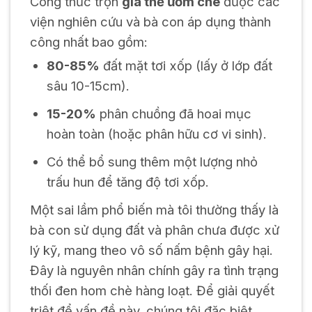
Công thức trộn
giá thể ươm chè
được các
viện nghiên cứu và bà con áp dụng thành
công nhất bao gồm:
80-85%
đất mặt tơi xốp (lấy ở lớp đất
sâu 10-15cm).
15-20%
phân chuồng đã hoai mục
hoàn toàn (hoặc phân hữu cơ vi sinh).
Có thể bổ sung thêm một lượng nhỏ
trấu hun để tăng độ tơi xốp.
Một sai lầm phổ biến mà tôi thường thấy là
bà con sử dụng đất và phân chưa được xử
lý kỹ, mang theo vô số nấm bệnh gây hại.
Đây là nguyên nhân chính gây ra tình trạng
thối đen hom chè hàng loạt. Để giải quyết
triệt để vấn đề này, chúng tôi đặc biệt