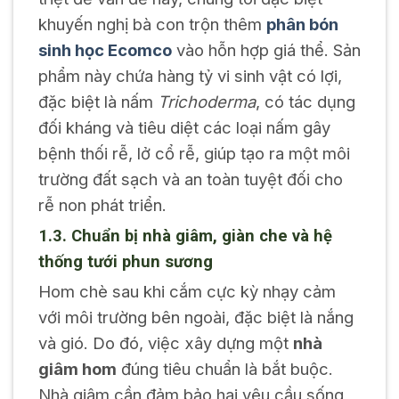
khuyến nghị bà con trộn thêm
phân bón
sinh học Ecomco
vào hỗn hợp giá thể. Sản
phẩm này chứa hàng tỷ vi sinh vật có lợi,
đặc biệt là nấm
Trichoderma
, có tác dụng
đối kháng và tiêu diệt các loại nấm gây
bệnh thối rễ, lở cổ rễ, giúp tạo ra một môi
trường đất sạch và an toàn tuyệt đối cho
rễ non phát triển.
1.3. Chuẩn bị nhà giâm, giàn che và hệ
thống tưới phun sương
Hom chè sau khi cắm cực kỳ nhạy cảm
với môi trường bên ngoài, đặc biệt là nắng
và gió. Do đó, việc xây dựng một
nhà
giâm hom
đúng tiêu chuẩn là bắt buộc.
Nhà giâm cần đảm bảo hai yêu cầu sống