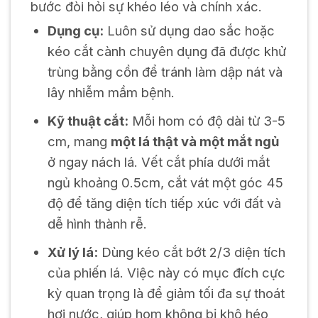
bước đòi hỏi sự khéo léo và chính xác.
Dụng cụ:
Luôn sử dụng dao sắc hoặc
kéo cắt cành chuyên dụng đã được khử
trùng bằng cồn để tránh làm dập nát và
lây nhiễm mầm bệnh.
Kỹ thuật cắt:
Mỗi hom có độ dài từ 3-5
cm, mang
một lá thật và một mắt ngủ
ở ngay nách lá. Vết cắt phía dưới mắt
ngủ khoảng 0.5cm, cắt vát một góc 45
độ để tăng diện tích tiếp xúc với đất và
dễ hình thành rễ.
Xử lý lá:
Dùng kéo cắt bớt 2/3 diện tích
của phiến lá. Việc này có mục đích cực
kỳ quan trọng là để giảm tối đa sự thoát
hơi nước, giúp hom không bị khô héo