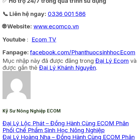
✅
Hỗ trợ 24/7 trong quá trình sử dụng
📞 Liên hệ ngay:
0336 001 586
🌐 Website:
www.ecomco.vn
Youtube
:
Ecom TV
Fanpage:
facebook.com/PhanthuocsinhhocEcom
Mục nhập này đã được đăng trong
Đại Lý Ecom
và
được gắn thẻ
Đại Lý Khánh Nguyên
.
Kỹ Sư Nông Nghiệp ECOM
Đại Lý Lộc Phát – Đồng Hành Cùng ECOM Phân
Phối Chế Phẩm Sinh Học Nông Nghiệp
Đại Lý Hoàng Nha – Đồng Hành Cùng ECOM Phân