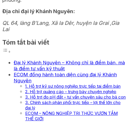
Địa chỉ đại lý Khánh Nguyên:
QL 64, làng B’Lang, Xã Ia Dêr, huyện Ia Grai ,Gia
Lai
Tóm tắt bài viết
Đại lý Khánh Nguyên – Không chỉ là điểm bán, mà
là điểm tư vấn kỹ thuật
ECOM đồng hành toàn diện cùng đại lý Khánh
Nguyên
1. Hỗ trợ kỹ sư nông nghiệp trực tiếp tại điểm bán
2. Hỗ trợ quảng cáo – trưng bày chuyên nghiệp
3. Hỗ trợ đo pH đất – tư vấn chuyên sâu cho bà con
3. Chính sách phân phối trực tiếp – lợi thế lớn cho
đại lý
ECOM – NÔNG NGHIỆP TRI THỨC VƯƠN TẦM
THẾ GIỚI