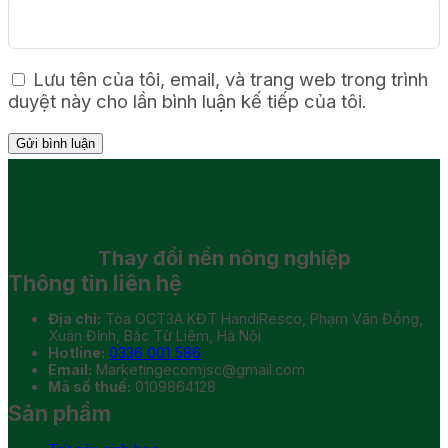
Lưu tên của tôi, email, và trang web trong trình
duyệt này cho lần bình luận kế tiếp của tôi.
Thay đổi
nền nông nghiệp
Thông tin liên hệ
Địa chỉ:
Tòa OCT3A KĐT HandiResco, Phạm Văn Đồng,
Xuân Đỉnh, Bắc Từ Liêm, Hà Nội
Hotline:
0336 001 586
Email:
Marketingecomjsc@gmail.com
Mã số thuế:
0109864128
Sản phẩm