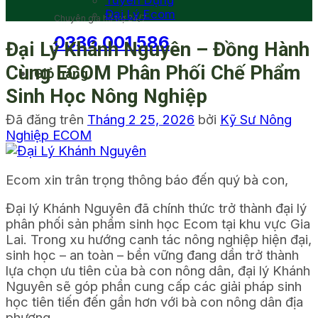
Tuyển Dụng
Đại Lý Ecom
Chuyên gia hỗ trợ 24/7
0336 001 586
Đại Lý Khánh Nguyên – Đồng Hành
Cùng ECOM Phân Phối Chế Phẩm
Giỏ hàng
Sinh Học Nông Nghiệp
Đã đăng trên
Tháng 2 25, 2026
bởi
Kỹ Sư Nông
Nghiệp ECOM
Ecom xin trân trọng thông báo đến quý bà con,
Đại lý Khánh Nguyên đã chính thức trở thành đại lý
phân phối sản phẩm sinh học Ecom tại khu vực Gia
Lai. Trong xu hướng canh tác nông nghiệp hiện đại,
sinh học – an toàn – bền vững đang dần trở thành
lựa chọn ưu tiên của bà con nông dân, đại lý Khánh
Nguyên sẽ góp phần cung cấp các giải pháp sinh
học tiên tiến đến gần hơn với bà con nông dân địa
phương.