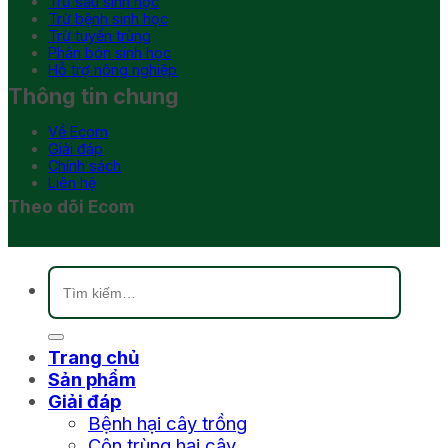
Trừ sâu sinh học
Trừ bệnh sinh học
Trừ tuyến trùng
Phân bón sinh học
Hỗ trợ nông nghiệp
Thông tin chung
Về Ecom
Giải đáp
Chính sách
Liên hệ
Theo dõi Ecom
Tìm
kiếm:
Trang chủ
Sản phẩm
Giải đáp
Bệnh hại cây trồng
Côn trùng hại cây