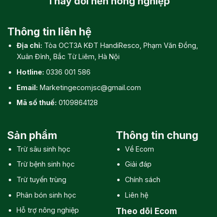
Thay đổi
nền nông nghiệp
Thông tin liên hệ
Địa chỉ:
Tòa OCT3A KĐT HandiResco, Phạm Văn Đồng,
Xuân Đỉnh, Bắc Từ Liêm, Hà Nội
Hotline:
0336 001 586
Email:
Marketingecomjsc@gmail.com
Mã số thuế:
0109864128
Sản phẩm
Thông tin chung
Trừ sâu sinh học
Về Ecom
Trừ bệnh sinh học
Giải đáp
Trừ tuyến trùng
Chính sách
Phân bón sinh học
Liên hệ
Hỗ trợ nông nghiệp
Theo dõi Ecom