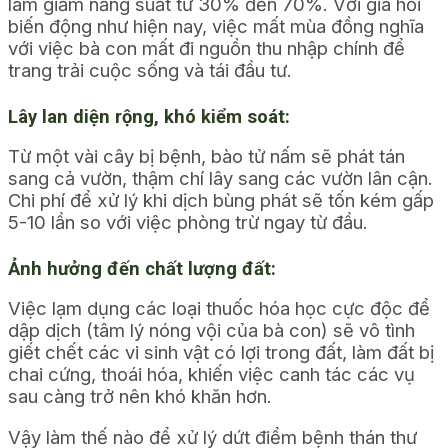
làm giảm năng suất từ 30% đến 70%. Với giá hồi
biến động như hiện nay, việc mất mùa đồng nghĩa
với việc bà con mất đi nguồn thu nhập chính để
trang trải cuộc sống và tái đầu tư.
Lây lan diện rộng, khó kiểm soát:
Từ một vài cây bị bệnh, bào tử nấm sẽ phát tán
sang cả vườn, thậm chí lây sang các vườn lân cận.
Chi phí để xử lý khi dịch bùng phát sẽ tốn kém gấp
5-10 lần so với việc phòng trừ ngay từ đầu.
Ảnh hưởng đến chất lượng đất:
Việc lạm dụng các loại thuốc hóa học cực độc để
dập dịch (tâm lý nóng vội của bà con) sẽ vô tình
giết chết các vi sinh vật có lợi trong đất, làm đất bị
chai cứng, thoái hóa, khiến việc canh tác các vụ
sau càng trở nên khó khăn hơn.
Vậy làm thế nào để xử lý dứt điểm bệnh thán thư