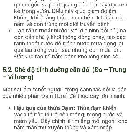
quanh gốc và phát quang các bụi cây dại xen
kẽ trong vườn. Điều này giúp giảm độ ẩm
không khí ở tầng thấp, hạn chế nơi trú ẩn của
nấm và côn trùng môi giới truyền bệnh.
Tạo rãnh thoát nước:
Với địa hình đồi núi, bà
con cần chú ý khơi thông dòng chảy, tạo các
rãnh thoát nước để tránh nước mưa đọng lại
quá lâu trong vườn sau những cơn mưa lớn.
Đất khô ráo thì nấm bệnh khó lòng sinh sôi.
5.2. Chế độ dinh dưỡng cân đối (Đa – Trung
– Vi lượng)
Một sai lầm “chết người” trong canh tác hồi là bón
quá nhiều phân Đạm (Urê) để thúc cây lớn nhanh.
Hậu quả của thừa Đạm:
Thừa đạm khiến
vách tế bào lá trở nên mỏng, mọng nước và
mềm yếu. Đây chính là “miếng mồi ngon” cho
nấm thán thư xuyên thủng và xâm nhập.