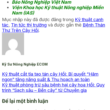
Báo Nông Nghiệp Việt Nam
Viện Khoa học Kỹ thuật Nông nghiệp Miền
Nam (IAS)
Mục nhập này đã được đăng trong
Kỹ thuật canh
tác
,
Tin tức thị trường
và được gắn thẻ
Bệnh Thán
Thư Trên Cây Hồi
.
Kỹ Sư Nông Nghiệp ECOM
Kỹ thuật cắt tỉa tạo tán cây Hồi: Bí quyết “Hãm
ngọn” tăng năng suất & Thu hoạch an toàn
Kỹ thuật phòng trừ sâu bệnh hại cây hoa Hồi: Quy
trình “Sạch sâu – Bền cây” từ Chuyên gia
Để lại một bình luận