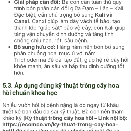
Giải pháp cân đối:
Bà con cần tuân thủ quy
trình bón phân cân đối giữa Đạm – Lân – Kali.
Đặc biệt, cần chú trọng bổ sung
Kali và
Canxi
. Canxi giúp làm dày vách tế bào, tạo
thành lớp “giáp sắt” bảo vệ cây, còn Kali giúp
tăng vận chuyển dinh dưỡng và tăng tính
chống chịu hạn, rét, sâu bệnh.
Bổ sung hữu cơ:
Hàng năm nên bón bổ sung
phân chuồng hoai mục ủ với nấm
Trichoderma để cải tạo đất, giúp hệ rễ cây hồi
khỏe mạnh, ăn sâu và hấp thu dinh dưỡng tốt
hơn.
5.3. Áp dụng đúng kỹ thuật trồng cây hoa
hồi chuẩn khoa học
Nhiều vườn hồi bị bệnh nặng là do ngay từ khâu
thiết kế ban đầu đã sai kỹ thuật. Bà con nên tham
khảo kỹ
[Kỹ thuật trồng cây hoa hồi – Link nội bộ:
https://ecomco.vn/ky-thuat-trong-cay-hoa-
hoi/]
để nắm vững các tiêu chuẩn về mật độ và