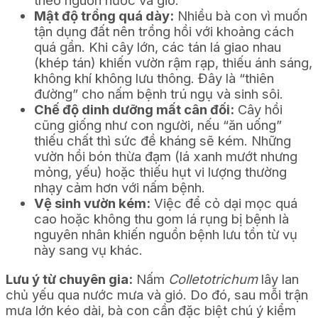
theo nguồn nước và gió.
Mật độ trồng quá dày:
Nhiều bà con vì muốn
tận dụng đất nên trồng hồi với khoảng cách
quá gần. Khi cây lớn, các tán lá giao nhau
(khép tán) khiến vườn rậm rạp, thiếu ánh sáng,
không khí không lưu thông. Đây là “thiên
đường” cho nấm bệnh trú ngụ và sinh sôi.
Chế độ dinh dưỡng mất cân đối:
Cây hồi
cũng giống như con người, nếu “ăn uống”
thiếu chất thì sức đề kháng sẽ kém. Những
vườn hồi bón thừa đạm (lá xanh mướt nhưng
mỏng, yếu) hoặc thiếu hụt vi lượng thường
nhạy cảm hơn với nấm bệnh.
Vệ sinh vườn kém:
Việc để cỏ dại mọc quá
cao hoặc không thu gom lá rụng bị bệnh là
nguyên nhân khiến nguồn bệnh lưu tồn từ vụ
này sang vụ khác.
Lưu ý từ chuyên gia:
Nấm
Colletotrichum
lây lan
chủ yếu qua nước mưa và gió. Do đó, sau mỗi trận
mưa lớn kéo dài, bà con cần đặc biệt chú ý kiểm