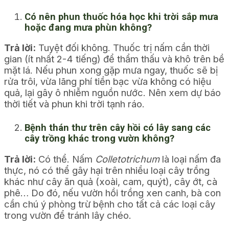
Có nên phun thuốc hóa học khi trời sắp mưa
hoặc đang mưa phùn không?
Trả lời:
Tuyệt đối không. Thuốc trị nấm cần thời
gian (ít nhất 2-4 tiếng) để thẩm thấu và khô trên bề
mặt lá. Nếu phun xong gặp mưa ngay, thuốc sẽ bị
rửa trôi, vừa lãng phí tiền bạc vừa không có hiệu
quả, lại gây ô nhiễm nguồn nước. Nên xem dự báo
thời tiết và phun khi trời tạnh ráo.
Bệnh thán thư trên cây hồi có lây sang các
cây trồng khác trong vườn không?
Trả lời:
Có thể. Nấm
Colletotrichum
là loại nấm đa
thực, nó có thể gây hại trên nhiều loại cây trồng
khác như cây ăn quả (xoài, cam, quýt), cây ớt, cà
phê… Do đó, nếu vườn hồi trồng xen canh, bà con
cần chú ý phòng trừ bệnh cho tất cả các loại cây
trong vườn để tránh lây chéo.