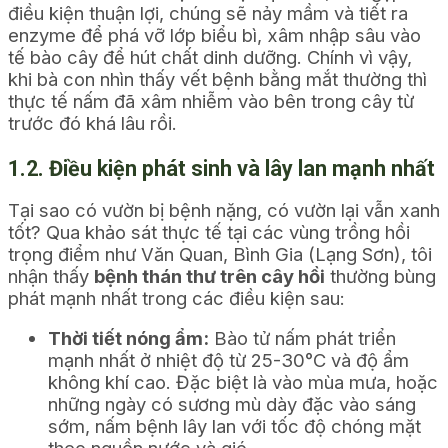
điều kiện thuận lợi, chúng sẽ nảy mầm và tiết ra
enzyme để phá vỡ lớp biểu bì, xâm nhập sâu vào
tế bào cây để hút chất dinh dưỡng. Chính vì vậy,
khi bà con nhìn thấy vết bệnh bằng mắt thường thì
thực tế nấm đã xâm nhiễm vào bên trong cây từ
trước đó khá lâu rồi.
1.2. Điều kiện phát sinh và lây lan mạnh nhất
Tại sao có vườn bị bệnh nặng, có vườn lại vẫn xanh
tốt? Qua khảo sát thực tế tại các vùng trồng hồi
trọng điểm như Văn Quan, Bình Gia (Lạng Sơn), tôi
nhận thấy
bệnh thán thư trên cây hồi
thường bùng
phát mạnh nhất trong các điều kiện sau:
Thời tiết nóng ẩm:
Bào tử nấm phát triển
mạnh nhất ở nhiệt độ từ 25-30°C và độ ẩm
không khí cao. Đặc biệt là vào mùa mưa, hoặc
những ngày có sương mù dày đặc vào sáng
sớm, nấm bệnh lây lan với tốc độ chóng mặt