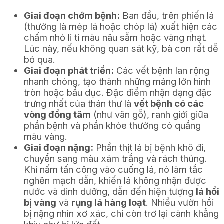
Giai đoạn chớm bệnh:
Ban đầu, trên phiến lá
(thường là mép lá hoặc chóp lá) xuất hiện các
chấm nhỏ li ti màu nâu sẫm hoặc vàng nhạt.
Lúc này, nếu không quan sát kỹ, bà con rất dễ
bỏ qua.
Giai đoạn phát triển:
Các vết bệnh lan rộng
nhanh chóng, tạo thành những mảng lớn hình
tròn hoặc bầu dục. Đặc điểm nhận dạng đặc
trưng nhất của thán thư là
vết bệnh có các
vòng đồng tâm
(như vân gỗ), ranh giới giữa
phần bệnh và phần khỏe thường có quầng
màu vàng.
Giai đoạn nặng:
Phần thịt lá bị bệnh khô đi,
chuyển sang màu xám trắng và rách thủng.
Khi nấm tấn công vào cuống lá, nó làm tắc
nghẽn mạch dẫn, khiến lá không nhận được
nước và dinh dưỡng, dẫn đến hiện tượng
lá hồi
bị vàng
và
rụng lá hàng loạt
. Nhiều vườn hồi
bị nặng nhìn xơ xác, chỉ còn trơ lại cành khẳng