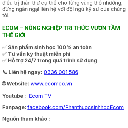
điều trị thán thư cụ thể cho từng vùng thổ nhưỡng,
đừng ngần ngại liên hệ với đội ngũ kỹ sư của chúng
tôi.
ECOM – NÔNG NGHIỆP TRI THỨC VƯƠN TẦM
THẾ GIỚI
✅
Sản phẩm sinh học 100% an toàn
✅
Tư vấn kỹ thuật miễn phí
✅
Hỗ trợ 24/7 trong quá trình sử dụng
📞 Liên hệ ngay:
0336 001 586
🌐 Website:
www.ecomco.vn
Youtube
:
Ecom TV
Fanpage:
facebook.com/PhanthuocsinhhocEcom
Nguồn tham khảo :