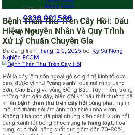
Tuyển Dụng
Đại Lý Ecom
Chuyên gia hỗ trợ 24/7
0336 001 586
Bệnh Thán Thư Trên Cây Hồi: Dấu
Hiệu, Nguyên Nhân Và Quy Trình
Giỏ hàng
Xử Lý Chuẩn Chuyên Gia
Đã đăng trên
Tháng 12 9, 2025
bởi
Kỹ Sư Nông
Nghiệp ECOM
Hồi là cây lâm sản ngoài gỗ có giá trị kinh tế cực
cao, được ví như “vàng xanh” của núi rừng Lạng
Sơn, Cao Bằng và vùng Đông Bắc. Tuy nhiên, trong
những năm gần đây, biến đổi khí hậu thất thường đã
khiến
bệnh thán thư trên cây hồi
bùng phát mạnh
mẽ, trở thành nỗi ám ảnh của nhiều nhà vườn.
Không ít bà con đã phải chứng kiến cảnh vườn hồi
đang xanh tốt bỗng chốc
rụng lá hàng loạt
, hoa
rụng, quả thối, năng suất sụt giảm đến 70-80%,