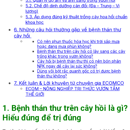
5.1. Quản lý độ ẩm và ánh sáng trong vườn hồi
5.2. Chế độ dinh dưỡng cân đối (Đa – Trung – Vi
lượng)
5.3. Áp dụng đúng kỹ thuật trồng cây hoa hồi chuẩn
khoa học
6. Những câu hỏi thường gặp về bệnh thán thư
cây hồi
Có nên phun thuốc hóa học khi trời sắp mưa
hoặc đang mưa phùn không?
Bệnh thán thư trên cây hồi có lây sang các cây
trồng khác trong vườn không?
Cây hồi bị bệnh thán thư thì có nên bón phân
NPK ngay để cây lại sức không?
Dùng vôi bột rắc quanh gốc có trị được bệnh
thán thư không?
7. Kết luận & Lời khuyên từ chuyên gia ECOMCO
ECOM – NÔNG NGHIỆP TRI THỨC VƯƠN TẦM
THẾ GIỚI
1. Bệnh thán thư trên cây hồi là gì?
Hiểu đúng để trị đúng