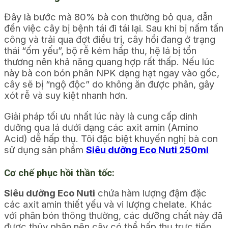
Đây là bước mà 80% bà con thường bỏ qua, dẫn
đến việc cây bị bệnh tái đi tái lại. Sau khi bị nấm tấn
công và trải qua đợt điều trị, cây hồi đang ở trạng
thái “ốm yếu”, bộ rễ kém hấp thu, hệ lá bị tổn
thương nên khả năng quang hợp rất thấp. Nếu lúc
này bà con bón phân NPK dạng hạt ngay vào gốc,
cây sẽ bị “ngộ độc” do không ăn được phân, gây
xót rễ và suy kiệt nhanh hơn.
Giải pháp tối ưu nhất lúc này là cung cấp dinh
dưỡng qua lá dưới dạng các axit amin (Amino
Acid) dễ hấp thụ. Tôi đặc biệt khuyến nghị bà con
sử dụng sản phẩm
Siêu dưỡng Eco Nuti 250ml
Cơ chế phục hồi thần tốc:
Siêu dưỡng Eco Nuti
chứa hàm lượng đậm đặc
các axit amin thiết yếu và vi lượng chelate. Khác
với phân bón thông thường, các dưỡng chất này đã
được thủy phân nên cây có thể hấp thụ trực tiếp