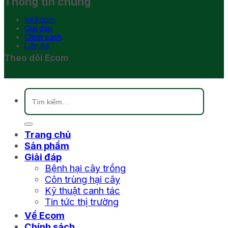
Thông tin chung
Về Ecom
Giải đáp
Chính sách
Liên hệ
Theo dõi Ecom
Tìm
kiếm:
Trang chủ
Sản phẩm
Giải đáp
Bệnh hại cây trồng
Côn trùng hại cây
Kỹ thuật canh tác
Tin tức thị trường
Về Ecom
Chính sách