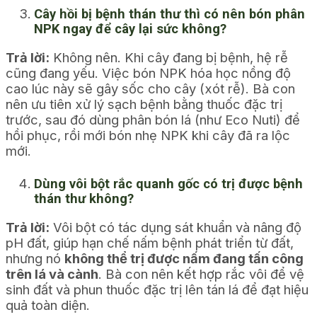
Cây hồi bị bệnh thán thư thì có nên bón phân
NPK ngay để cây lại sức không?
Trả lời:
Không nên. Khi cây đang bị bệnh, hệ rễ
cũng đang yếu. Việc bón NPK hóa học nồng độ
cao lúc này sẽ gây sốc cho cây (xót rễ). Bà con
nên ưu tiên xử lý sạch bệnh bằng thuốc đặc trị
trước, sau đó dùng phân bón lá (như Eco Nuti) để
hồi phục, rồi mới bón nhẹ NPK khi cây đã ra lộc
mới.
Dùng vôi bột rắc quanh gốc có trị được bệnh
thán thư không?
Trả lời:
Vôi bột có tác dụng sát khuẩn và nâng độ
pH đất, giúp hạn chế nấm bệnh phát triển từ đất,
nhưng nó
không thể trị được nấm đang tấn công
trên lá và cành
. Bà con nên kết hợp rắc vôi để vệ
sinh đất và phun thuốc đặc trị lên tán lá để đạt hiệu
quả toàn diện.