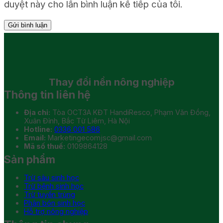
duyệt này cho lần bình luận kế tiếp của tôi.
Thay đổi
nền nông nghiệp
Thông tin liên hệ
Địa chỉ:
Tòa OCT3A KĐT HandiResco, Phạm Văn Đồng,
Xuân Đỉnh, Bắc Từ Liêm, Hà Nội
Hotline:
0336 001 586
Email:
Marketingecomjsc@gmail.com
Mã số thuế:
0109864128
Sản phẩm
Trừ sâu sinh học
Trừ bệnh sinh học
Trừ tuyến trùng
Phân bón sinh học
Hỗ trợ nông nghiệp