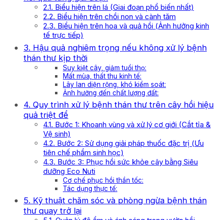
2.1. Biểu hiện trên lá (Giai đoạn phổ biến nhất)
2.2. Biểu hiện trên chồi non và cành tăm
2.3. Biểu hiện trên hoa và quả hồi (Ảnh hưởng kinh
tế trực tiếp)
3. Hậu quả nghiêm trọng nếu không xử lý bệnh
thán thư kịp thời
Suy kiệt cây, giảm tuổi thọ:
Mất mùa, thất thu kinh tế:
Lây lan diện rộng, khó kiểm soát:
Ảnh hưởng đến chất lượng đất:
4. Quy trình xử lý bệnh thán thư trên cây hồi hiệu
quả triệt để
4.1. Bước 1: Khoanh vùng và xử lý cơ giới (Cắt tỉa &
Vệ sinh)
4.2. Bước 2: Sử dụng giải pháp thuốc đặc trị (Ưu
tiên chế phẩm sinh học)
4.3. Bước 3: Phục hồi sức khỏe cây bằng Siêu
dưỡng Eco Nuti
Cơ chế phục hồi thần tốc:
Tác dụng thực tế:
5. Kỹ thuật chăm sóc và phòng ngừa bệnh thán
thư quay trở lại