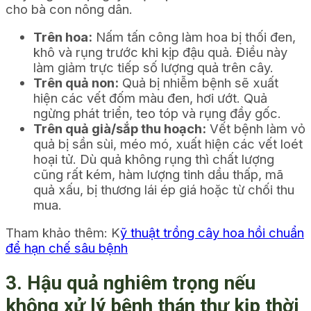
cho bà con nông dân.
Trên hoa:
Nấm tấn công làm hoa bị thối đen,
khô và rụng trước khi kịp đậu quả. Điều này
làm giảm trực tiếp số lượng quả trên cây.
Trên quả non:
Quả bị nhiễm bệnh sẽ xuất
hiện các vết đốm màu đen, hơi ướt. Quả
ngừng phát triển, teo tóp và rụng đầy gốc.
Trên quả già/sắp thu hoạch:
Vết bệnh làm vỏ
quả bị sần sùi, méo mó, xuất hiện các vết loét
hoại tử. Dù quả không rụng thì chất lượng
cũng rất kém, hàm lượng tinh dầu thấp, mã
quả xấu, bị thương lái ép giá hoặc từ chối thu
mua.
Tham khảo thêm: K
ỹ thuật trồng cây hoa hồi chuẩn
để hạn chế sâu bệnh
3. Hậu quả nghiêm trọng nếu
không xử lý bệnh thán thư kịp thời