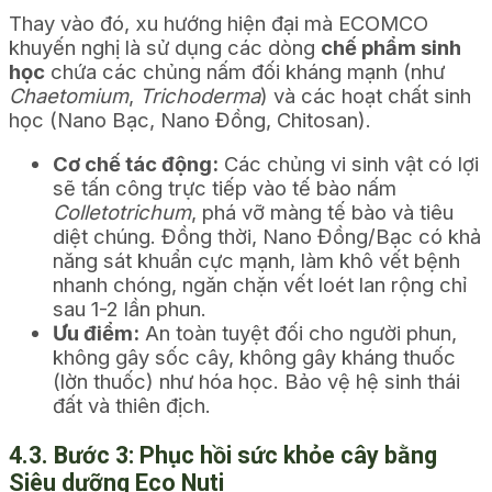
Thay vào đó, xu hướng hiện đại mà ECOMCO
khuyến nghị là sử dụng các dòng
chế phẩm sinh
học
chứa các chủng nấm đối kháng mạnh (như
Chaetomium
,
Trichoderma
) và các hoạt chất sinh
học (Nano Bạc, Nano Đồng, Chitosan).
Cơ chế tác động:
Các chủng vi sinh vật có lợi
sẽ tấn công trực tiếp vào tế bào nấm
Colletotrichum
, phá vỡ màng tế bào và tiêu
diệt chúng. Đồng thời, Nano Đồng/Bạc có khả
năng sát khuẩn cực mạnh, làm khô vết bệnh
nhanh chóng, ngăn chặn vết loét lan rộng chỉ
sau 1-2 lần phun.
Ưu điểm:
An toàn tuyệt đối cho người phun,
không gây sốc cây, không gây kháng thuốc
(lờn thuốc) như hóa học. Bảo vệ hệ sinh thái
đất và thiên địch.
4.3. Bước 3: Phục hồi sức khỏe cây bằng
Siêu dưỡng Eco Nuti