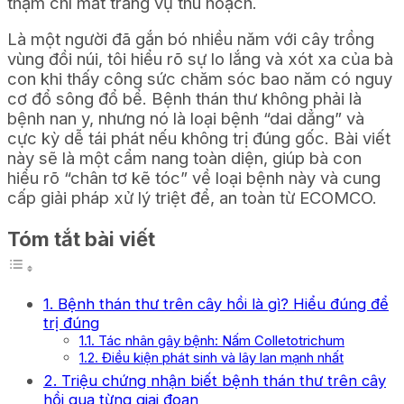
thậm chí mất trắng vụ thu hoạch.
Là một người đã gắn bó nhiều năm với cây trồng
vùng đồi núi, tôi hiểu rõ sự lo lắng và xót xa của bà
con khi thấy công sức chăm sóc bao năm có nguy
cơ đổ sông đổ bể. Bệnh thán thư không phải là
bệnh nan y, nhưng nó là loại bệnh “dai dẳng” và
cực kỳ dễ tái phát nếu không trị đúng gốc. Bài viết
này sẽ là một cẩm nang toàn diện, giúp bà con
hiểu rõ “chân tơ kẽ tóc” về loại bệnh này và cung
cấp giải pháp xử lý triệt để, an toàn từ ECOMCO.
Tóm tắt bài viết
1. Bệnh thán thư trên cây hồi là gì? Hiểu đúng để
trị đúng
1.1. Tác nhân gây bệnh: Nấm Colletotrichum
1.2. Điều kiện phát sinh và lây lan mạnh nhất
2. Triệu chứng nhận biết bệnh thán thư trên cây
hồi qua từng giai đoạn