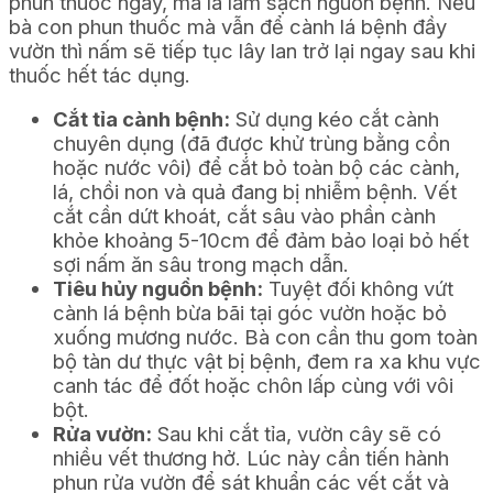
phun thuốc ngay, mà là làm sạch nguồn bệnh. Nếu
bà con phun thuốc mà vẫn để cành lá bệnh đầy
vườn thì nấm sẽ tiếp tục lây lan trở lại ngay sau khi
thuốc hết tác dụng.
Cắt tỉa cành bệnh:
Sử dụng kéo cắt cành
chuyên dụng (đã được khử trùng bằng cồn
hoặc nước vôi) để cắt bỏ toàn bộ các cành,
lá, chồi non và quả đang bị nhiễm bệnh. Vết
cắt cần dứt khoát, cắt sâu vào phần cành
khỏe khoảng 5-10cm để đảm bảo loại bỏ hết
sợi nấm ăn sâu trong mạch dẫn.
Tiêu hủy nguồn bệnh:
Tuyệt đối không vứt
cành lá bệnh bừa bãi tại góc vườn hoặc bỏ
xuống mương nước. Bà con cần thu gom toàn
bộ tàn dư thực vật bị bệnh, đem ra xa khu vực
canh tác để đốt hoặc chôn lấp cùng với vôi
bột.
Rửa vườn:
Sau khi cắt tỉa, vườn cây sẽ có
nhiều vết thương hở. Lúc này cần tiến hành
phun rửa vườn để sát khuẩn các vết cắt và