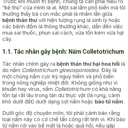
Trước khi muốn trị bệnh, chúng ta cần phải hiểu rõ
“kẻ thù” của mình là ai. Một sai lầm phổ biến mà tôi
thường thấy bà con mắc phải là nhầm lẫn giữa
bệnh thán thư
với hiện tượng rụng lá sinh lý hoặc
các bệnh đốm lá thông thường khác, dẫn đến việc
mua sai thuốc, phun sai cách, vừa tốn kém vừa hại
cây.
1.1. Tác nhân gây bệnh: Nấm Colletotrichum
Tác nhân chính gây ra
bệnh thán thư hại hoa hồi
là
do nấm
Colletotrichum gloeosporioides
. Đây là
một chủng nấm cực kỳ nguy hiểm và phổ biến
trong nông nghiệp nhiệt đới. Không giống như vi
khuẩn hay virus, nấm
Colletotrichum
có khả năng
tồn tại rất lâu trong tàn dư thực vật (lá rụng, cành
khô dưới đất) dưới dạng sợi nấm hoặc
bào tử nấm
.
Dưới góc độ chuyên môn, tôi phải cảnh báo rằng
loại nấm này có cơ chế tấn công rất tinh vi. Khi bào
tử nấm rơi vào bề mặt lá hoặc quả hồi, nếu gặp