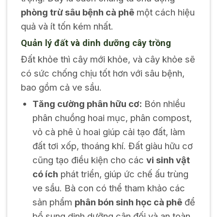
phòng trừ sâu bệnh cà phê
một cách hiệu
quả và ít tốn kém nhất.
Quản lý đất và dinh dưỡng cây trồng
Đất khỏe thì cây mới khỏe, và cây khỏe sẽ
có sức chống chịu tốt hơn với sâu bệnh,
bao gồm cả ve sầu.
Tăng cường phân hữu cơ:
Bón nhiều
phân chuồng hoai mục, phân compost,
vỏ cà phê ủ hoai giúp cải tạo đất, làm
đất tơi xốp, thoáng khí. Đất giàu hữu cơ
cũng tạo điều kiện cho các
vi sinh vật
có ích
phát triển, giúp ức chế ấu trùng
ve sầu. Bà con có thể tham khảo các
sản phẩm
phân bón sinh học cà phê
để
bổ sung dinh dưỡng cân đối và an toàn