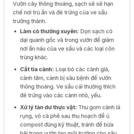
Vườn cây thông thoáng, sạch sẽ sẽ hạn
chế nơi trú ẩn và đẻ trứng của ve sầu
trưởng thành.
Làm cỏ thường xuyên:
Dọn sạch cỏ
dại quanh gốc và trong vườn để giảm
nơi ẩn náu của ve sầu và các loại côn
trùng khác.
Cắt tỉa cành:
Loại bỏ các cành già,
cành tăm, cành bị sâu bệnh để vườn
thông thoáng. Ve sầu cái thường thích
đẻ trứng vào các cành nhỏ, yếu.
Xử lý tàn dư thực vật:
Thu gom cành lá
rụng, vỏ cà phê sau thu hoạch để ủ
compost đúng kỹ thuật, tránh để bừa
bãi trong vườn tạo môi trường cho sâu