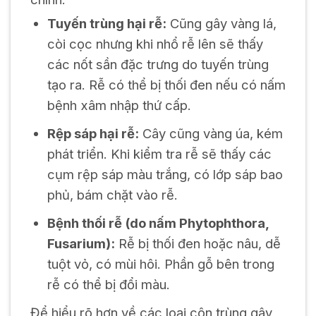
Tuyến trùng hại rễ:
Cũng gây vàng lá,
còi cọc nhưng khi nhổ rễ lên sẽ thấy
các nốt sần đặc trưng do tuyến trùng
tạo ra. Rễ có thể bị thối đen nếu có nấm
bệnh xâm nhập thứ cấp.
Rệp sáp hại rễ:
Cây cũng vàng úa, kém
phát triển. Khi kiểm tra rễ sẽ thấy các
cụm rệp sáp màu trắng, có lớp sáp bao
phủ, bám chặt vào rễ.
Bệnh thối rễ (do nấm Phytophthora,
Fusarium):
Rễ bị thối đen hoặc nâu, dễ
tuột vỏ, có mùi hôi. Phần gỗ bên trong
rễ có thể bị đổi màu.
Để hiểu rõ hơn về các loại côn trùng gây