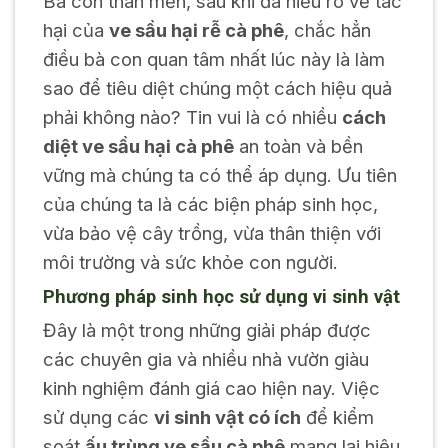
Bà con thân mến, sau khi đã hiểu rõ về tác
hại của
ve sầu hại rễ cà phê
, chắc hẳn
điều bà con quan tâm nhất lúc này là làm
sao để tiêu diệt chúng một cách hiệu quả
phải không nào? Tin vui là có nhiều
cách
diệt ve sầu hại cà phê
an toàn và bền
vững mà chúng ta có thể áp dụng. Ưu tiên
của chúng ta là các biện pháp sinh học,
vừa bảo vệ cây trồng, vừa thân thiện với
môi trường và sức khỏe con người.
Phương pháp sinh học sử dụng vi sinh vật
Đây là một trong những giải pháp được
các chuyên gia và nhiều nhà vườn giàu
kinh nghiệm đánh giá cao hiện nay. Việc
sử dụng các
vi sinh vật có ích
để kiểm
soát
ấu trùng ve sầu cà phê
mang lại hiệu