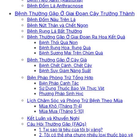
Bệnh Đốm Lá Anthracnose
Bệnh Thường Gặp Ở Giai Đoạn Cây Trưởng Thành
Bệnh Đốm Nâu Trên Lá
Bệnh Nứt Thân và Chết Ngọn
Bệnh Rụng Lá Bất Thường
Bệnh Thường Gặp Ở Giai Đoạn Ra Hoa Kết Quả
Bệnh Thối Quả Non
Bệnh Rụng Hoa, Rụng Quả
Bệnh Sương Mai Trên Chùm Quả
Bệnh Thường Gặp Ở Cây Già
Bệnh Chết Cành, Chết Cây
Bệnh Suy Giảm Năng Suất
Biện Pháp Phòng Trừ Tổng Hợp
Biện Pháp Canh Tác
Sử Dụng Thuốc Bảo Vệ Thực Vật
Phương Pháp Sinh Học
Lịch Chăm Sóc và Phòng Trừ Bệnh Theo Mùa
Mùa Khô (Tháng 11-4)
Mùa Mưa (Tháng 5-10)
Kết Luận và Khuyến Nghị
Câu Hỏi Thường Gặp (FAQs)
1. Tại sao lá tiêu của tôi bị vàng?
2. Tôi có thể pha chung nhiều loại thuốc bảo vệ