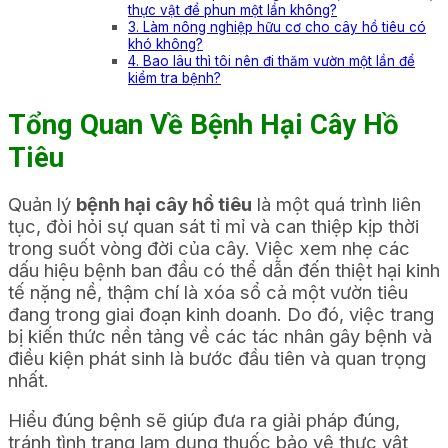
thực vật để phun một lần không?
3. Làm nông nghiệp hữu cơ cho cây hồ tiêu có
khó không?
4. Bao lâu thì tôi nên đi thăm vườn một lần để
kiểm tra bệnh?
Tổng Quan Về Bệnh Hại Cây Hồ
Tiêu
Quản lý
bệnh hại cây hồ tiêu
là một quá trình liên
tục, đòi hỏi sự quan sát tỉ mỉ và can thiệp kịp thời
trong suốt vòng đời của cây. Việc xem nhẹ các
dấu hiệu bệnh ban đầu có thể dẫn đến thiệt hại kinh
tế nặng nề, thậm chí là xóa sổ cả một vườn tiêu
đang trong giai đoạn kinh doanh. Do đó, việc trang
bị kiến thức nền tảng về các tác nhân gây bệnh và
điều kiện phát sinh là bước đầu tiên và quan trọng
nhất.
Hiểu đúng bệnh sẽ giúp đưa ra giải pháp đúng,
tránh tình trạng lạm dụng thuốc bảo vệ thực vật