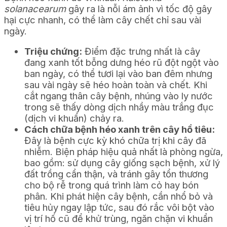
solanacearum
gây ra là nỗi ám ảnh vì tốc độ gây
hại cực nhanh, có thể làm cây chết chỉ sau vài
ngày.
Triệu chứng:
Điểm đặc trưng nhất là cây
đang xanh tốt bỗng dưng héo rũ đột ngột vào
ban ngày, có thể tươi lại vào ban đêm nhưng
sau vài ngày sẽ héo hoàn toàn và chết. Khi
cắt ngang thân cây bệnh, nhúng vào ly nước
trong sẽ thấy dòng dịch nhầy màu trắng đục
(dịch vi khuẩn) chảy ra.
Cách chữa bệnh héo xanh trên cây hồ tiêu:
Đây là bệnh cực kỳ khó chữa trị khi cây đã
nhiễm. Biện pháp hiệu quả nhất là phòng ngừa,
bao gồm: sử dụng cây giống sạch bệnh, xử lý
đất trồng cẩn thận, và tránh gây tổn thương
cho bộ rễ trong quá trình làm cỏ hay bón
phân. Khi phát hiện cây bệnh, cần nhổ bỏ và
tiêu hủy ngay lập tức, sau đó rắc vôi bột vào
vị trí hố cũ để khử trùng, ngăn chặn vi khuẩn