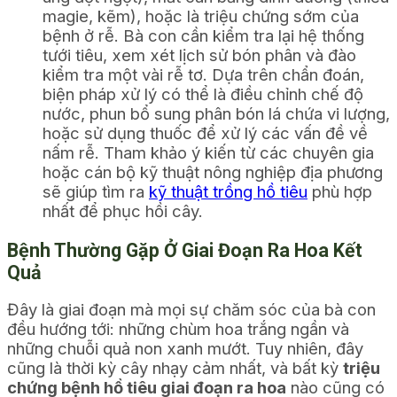
magie, kẽm), hoặc là triệu chứng sớm của
bệnh ở rễ. Bà con cần kiểm tra lại hệ thống
tưới tiêu, xem xét lịch sử bón phân và đào
kiểm tra một vài rễ tơ. Dựa trên chẩn đoán,
biện pháp xử lý có thể là điều chỉnh chế độ
nước, phun bổ sung phân bón lá chứa vi lượng,
hoặc sử dụng thuốc để xử lý các vấn đề về
nấm rễ. Tham khảo ý kiến từ các chuyên gia
hoặc cán bộ kỹ thuật nông nghiệp địa phương
sẽ giúp tìm ra
kỹ thuật trồng hồ tiêu
phù hợp
nhất để phục hồi cây.
Bệnh Thường Gặp Ở Giai Đoạn Ra Hoa Kết
Quả
Đây là giai đoạn mà mọi sự chăm sóc của bà con
đều hướng tới: những chùm hoa trắng ngần và
những chuỗi quả non xanh mướt. Tuy nhiên, đây
cũng là thời kỳ cây nhạy cảm nhất, và bất kỳ
triệu
chứng bệnh hồ tiêu giai đoạn ra hoa
nào cũng có