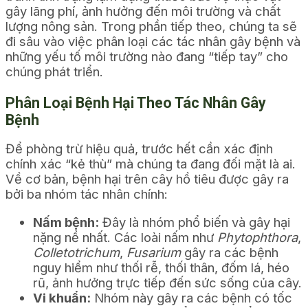
gây lãng phí, ảnh hưởng đến môi trường và chất
lượng nông sản. Trong phần tiếp theo, chúng ta sẽ
đi sâu vào việc phân loại các tác nhân gây bệnh và
những yếu tố môi trường nào đang “tiếp tay” cho
chúng phát triển.
Phân Loại Bệnh Hại Theo Tác Nhân Gây
Bệnh
Để phòng trừ hiệu quả, trước hết cần xác định
chính xác “kẻ thù” mà chúng ta đang đối mặt là ai.
Về cơ bản, bệnh hại trên cây hồ tiêu được gây ra
bởi ba nhóm tác nhân chính:
Nấm bệnh:
Đây là nhóm phổ biến và gây hại
nặng nề nhất. Các loài nấm như
Phytophthora
,
Colletotrichum
,
Fusarium
gây ra các bệnh
nguy hiểm như thối rễ, thối thân, đốm lá, héo
rũ, ảnh hưởng trực tiếp đến sức sống của cây.
Vi khuẩn:
Nhóm này gây ra các bệnh có tốc