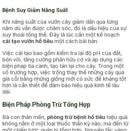
Bệnh Suy Giảm Năng Suất
Khi năng suất của vườn cây giảm dần qua từng
năm dù vẫn được chăm sóc, đó là dấu hiệu của sự
suy thoái tổng thể. Đây là lúc cần một kế hoạch
cải tạo vườn hồ tiêu
một cách bài bản.
Việc cải tạo bao gồm kiểm tra lại độ pH của đất,
bón vôi, tăng cường phân hữu cơ và áp dụng các
biện pháp tỉa cành, tạo tán lại cho cây. Trong một
số trường hợp, việc trồng thay thế những cây quá
già cỗi bằng những giống mới có sức đề kháng tốt
hơn là cần thiết để đảm bảo hiệu quả kinh tế lâu
dài.
Biện Pháp Phòng Trừ Tổng Hợp
Bà con thân mến,
phòng trừ bệnh hồ tiêu
hiệu quả
không nằm ở một loại thuốc thần kỳ nào, mà đến từ
một chiến lược quản lý tổng hợp. Nguyên tắc vàng