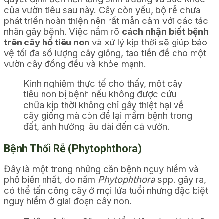
của vườn tiêu sau này. Cây còn yếu, bộ rễ chưa
phát triển hoàn thiện nên rất mẫn cảm với các tác
nhân gây bệnh. Việc nắm rõ
cách nhận biết bệnh
trên cây hồ tiêu non
và xử lý kịp thời sẽ giúp bảo
vệ tối đa số lượng cây giống, tạo tiền đề cho một
vườn cây đồng đều và khỏe mạnh.
Kinh nghiệm thực tế cho thấy, một cây
tiêu non bị bệnh nếu không được cứu
chữa kịp thời không chỉ gây thiệt hại về
cây giống mà còn để lại mầm bệnh trong
đất, ảnh hưởng lâu dài đến cả vườn.
Bệnh Thối Rễ (Phytophthora)
Đây là một trong những căn bệnh nguy hiểm và
phổ biến nhất, do nấm
Phytophthora
spp. gây ra,
có thể tấn công cây ở mọi lứa tuổi nhưng đặc biệt
nguy hiểm ở giai đoạn cây non.