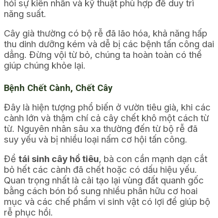
hỏi sự kiên nhẫn và kỹ thuật phù hợp để duy trì
năng suất.
Cây già thường có bộ rễ đã lão hóa, khả năng hấp
thu dinh dưỡng kém và dễ bị các bệnh tấn công dai
dẳng. Đừng vội từ bỏ, chúng ta hoàn toàn có thể
giúp chúng khỏe lại.
Bệnh Chết Cành, Chết Cây
Đây là hiện tượng phổ biến ở vườn tiêu già, khi các
cành lớn và thậm chí cả cây chết khô một cách từ
từ. Nguyên nhân sâu xa thường đến từ bộ rễ đã
suy yếu và bị nhiều loại nấm cơ hội tấn công.
Để
tái sinh cây hồ tiêu
, bà con cần mạnh dạn cắt
bỏ hết các cành đã chết hoặc có dấu hiệu yếu.
Quan trọng nhất là cải tạo lại vùng đất quanh gốc
bằng cách bón bổ sung nhiều phân hữu cơ hoai
mục và các chế phẩm vi sinh vật có lợi để giúp bộ
rễ phục hồi.