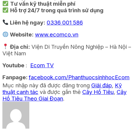
Tư vấn kỹ thuật miễn phí
Hỗ trợ 24/7 trong quá trình sử dụng
Liên hệ ngay:
0336 001 586
Website:
www.ecomco.vn
Địa chỉ:
Viện Di Truyền Nông Nghiệp – Hà Nội –
Việt Nam
Youtube
:
Ecom TV
Fanpage:
facebook.com/PhanthuocsinhhocEcom
Mục nhập này đã được đăng trong
Giải đáp
,
Kỹ
thuật canh tác
và được gắn thẻ
Cây Hồ Tiêu
,
Cây
Hồ Tiêu Theo Giai Đoạn
.