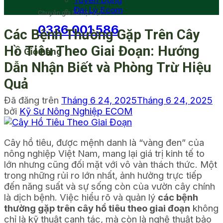
Tuyển Dụng
Đại Lý Ecom
Chuyên gia hỗ trợ 24/7
0336 001 586
Các Bệnh Thường Gặp Trên Cây
Hồ Tiêu Theo Giai Đoạn: Hướng
Giỏ hàng
Dẫn Nhận Biết và Phòng Trừ Hiệu
Quả
Đã đăng trên
Tháng 6 24, 2025
Tháng 6 24, 2025
bởi
Kỹ Sư Nông Nghiệp ECOM
Cây hồ tiêu, được mệnh danh là “vàng đen” của
nông nghiệp Việt Nam, mang lại giá trị kinh tế to
lớn nhưng cũng đối mặt với vô vàn thách thức. Một
trong những rủi ro lớn nhất, ảnh hưởng trực tiếp
đến năng suất và sự sống còn của vườn cây chính
là dịch bệnh. Việc hiểu rõ và quản lý
các bệnh
thường gặp trên cây hồ tiêu theo giai đoạn
không
chỉ là kỹ thuật canh tác, mà còn là nghệ thuật bảo