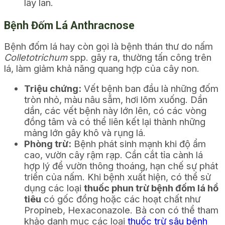
lây lan.
Bệnh Đốm Lá Anthracnose
Bệnh đốm lá hay còn gọi là bệnh thán thư do nấm
Colletotrichum
spp. gây ra, thường tấn công trên
lá, làm giảm khả năng quang hợp của cây non.
Triệu chứng:
Vết bệnh ban đầu là những đốm
tròn nhỏ, màu nâu sẫm, hơi lõm xuống. Dần
dần, các vết bệnh này lớn lên, có các vòng
đồng tâm và có thể liên kết lại thành những
mảng lớn gây khô và rụng lá.
Phòng trừ:
Bệnh phát sinh mạnh khi độ ẩm
cao, vườn cây rậm rạp. Cần cắt tỉa cành lá
hợp lý để vườn thông thoáng, hạn chế sự phát
triển của nấm. Khi bệnh xuất hiện, có thể sử
dụng các loại
thuốc phun trừ bệnh đốm lá hồ
tiêu
có gốc đồng hoặc các hoạt chất như
Propineb, Hexaconazole. Bà con có thể tham
khảo danh mục các loại
thuốc trừ sâu bệnh