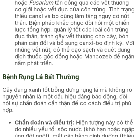
hoặc
Fusarium
tấn công qua các vết thương
cơ giới hoặc vết đục của côn trùng. Tình trạng
thiếu canxi và bo cũng làm tăng nguy cơ nứt
thân. Biện pháp khắc phục đòi hỏi một chiến
lược tổng hợp: quản lý tốt các loài côn trùng
đục thân, tránh gây vết thương cho cây, bón
phân cân đối và bổ sung canxi-bo định kỳ. Với
những vết nứt, có thể cạo sạch và quét dung
dịch thuốc gốc đồng hoặc Mancozeb để ngăn
nấm phát triển.
Bệnh Rụng Lá Bất Thường
Cây đang xanh tốt bỗng dưng rụng lá mà không rõ
nguyên nhân là một dấu hiệu đáng báo động, đòi
hỏi sự chẩn đoán cẩn thận để có cách điều trị phù
hợp.
Chẩn đoán và điều trị:
Hiện tượng này có thể
do nhiều yếu tố: sốc nước (khô hạn hoặc ngập
úng đột ngột), mất cân bằng dinh dưỡng (thiếu