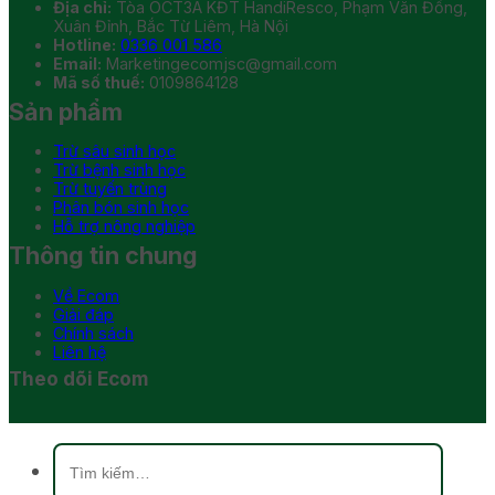
Địa chỉ:
Tòa OCT3A KĐT HandiResco, Phạm Văn Đồng,
Xuân Đỉnh, Bắc Từ Liêm, Hà Nội
Hotline:
0336 001 586
Email:
Marketingecomjsc@gmail.com
Mã số thuế:
0109864128
Sản phẩm
Trừ sâu sinh học
Trừ bệnh sinh học
Trừ tuyến trùng
Phân bón sinh học
Hỗ trợ nông nghiệp
Thông tin chung
Về Ecom
Giải đáp
Chính sách
Liên hệ
Theo dõi Ecom
Tìm
kiếm: