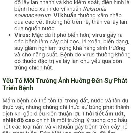
độ lây lan nhanh và khó kiểm soát, điển hình là
bệnh héo xanh do vi khuẩn
Ralstonia
solanacearum
.
Vi khuẩn
thường xâm nhập
qua các vết thương hở trên rễ, thân và lây lan
qua nguồn nước.
Virus:
Mặc dù ít phổ biến hơn,
virus
gây ra
các bệnh làm cây còi cọc, lá xoăn, biến dạng,
suy giảm nghiêm trọng khả năng sinh trưởng
và cho năng suất. Bệnh do virus thường không
có thuốc đặc trị và lây lan chủ yếu qua côn
trùng chích hút.
Yếu Tố Môi Trường Ảnh Hưởng Đến Sự Phát
Triển Bệnh
Mầm bệnh có thể tồn tại trong đất, nước và tàn dư
thực vật, nhưng chúng chỉ thực sự bùng phát thành
dịch khi gặp điều kiện thuận lợi.
Thời tiết ẩm ướt,
nhiệt độ cao
chính là môi trường lý tưởng cho hầu
hết các loại nấm và vi khuẩn gây bệnh trên cây hồ