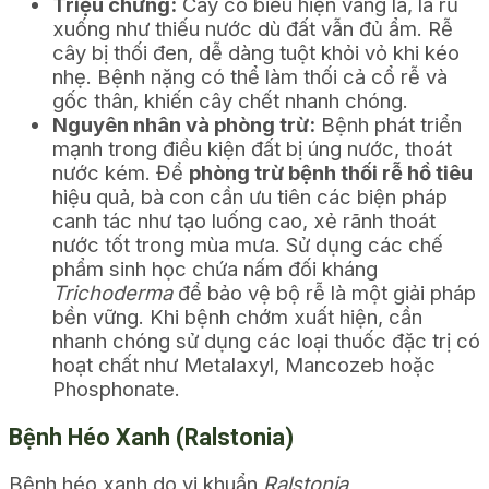
Triệu chứng:
Cây có biểu hiện vàng lá, lá rũ
xuống như thiếu nước dù đất vẫn đủ ẩm. Rễ
cây bị thối đen, dễ dàng tuột khỏi vỏ khi kéo
nhẹ. Bệnh nặng có thể làm thối cả cổ rễ và
gốc thân, khiến cây chết nhanh chóng.
Nguyên nhân và phòng trừ:
Bệnh phát triển
mạnh trong điều kiện đất bị úng nước, thoát
nước kém. Để
phòng trừ bệnh thối rễ hồ tiêu
hiệu quả, bà con cần ưu tiên các biện pháp
canh tác như tạo luống cao, xẻ rãnh thoát
nước tốt trong mùa mưa. Sử dụng các chế
phẩm sinh học chứa nấm đối kháng
Trichoderma
để bảo vệ bộ rễ là một giải pháp
bền vững. Khi bệnh chớm xuất hiện, cần
nhanh chóng sử dụng các loại thuốc đặc trị có
hoạt chất như Metalaxyl, Mancozeb hoặc
Phosphonate.
Bệnh Héo Xanh (Ralstonia)
Bệnh héo xanh do vi khuẩn
Ralstonia