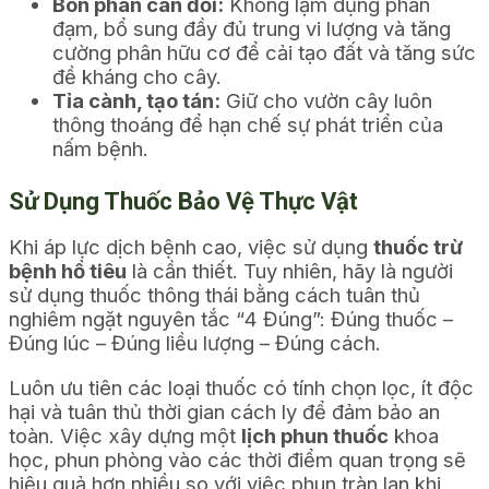
Bón phân cân đối:
Không lạm dụng phân
đạm, bổ sung đầy đủ trung vi lượng và tăng
cường phân hữu cơ để cải tạo đất và tăng sức
đề kháng cho cây.
Tỉa cành, tạo tán:
Giữ cho vườn cây luôn
thông thoáng để hạn chế sự phát triển của
nấm bệnh.
Sử Dụng Thuốc Bảo Vệ Thực Vật
Khi áp lực dịch bệnh cao, việc sử dụng
thuốc trừ
bệnh hồ tiêu
là cần thiết
. Tuy nhiên, hãy là người
sử dụng thuốc thông thái bằng cách tuân thủ
nghiêm ngặt nguyên tắc “4 Đúng”: Đúng thuốc –
Đúng lúc – Đúng liều lượng – Đúng cách.
Luôn ưu tiên các loại thuốc có tính chọn lọc, ít độc
hại và tuân thủ thời gian cách ly để đảm bảo an
toàn.
Việc xây dựng một
lịch phun thuốc
khoa
học
, phun phòng vào các thời điểm quan trọng sẽ
hiệu quả hơn nhiều so với việc phun tràn lan khi