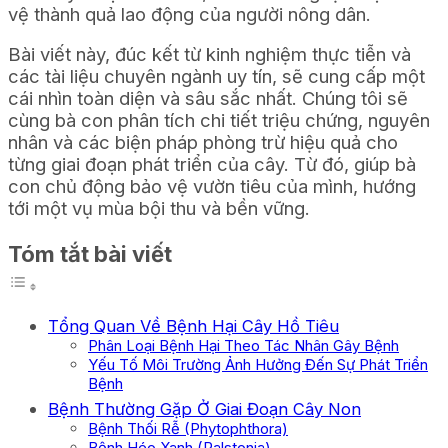
vệ thành quả lao động của người nông dân.
Bài viết này, đúc kết từ kinh nghiệm thực tiễn và
các tài liệu chuyên ngành uy tín, sẽ cung cấp một
cái nhìn toàn diện và sâu sắc nhất. Chúng tôi sẽ
cùng bà con phân tích chi tiết triệu chứng, nguyên
nhân và các biện pháp phòng trừ hiệu quả cho
từng giai đoạn phát triển của cây. Từ đó, giúp bà
con chủ động bảo vệ vườn tiêu của mình, hướng
tới một vụ mùa bội thu và bền vững.
Tóm tắt bài viết
Tổng Quan Về Bệnh Hại Cây Hồ Tiêu
Phân Loại Bệnh Hại Theo Tác Nhân Gây Bệnh
Yếu Tố Môi Trường Ảnh Hưởng Đến Sự Phát Triển
Bệnh
Bệnh Thường Gặp Ở Giai Đoạn Cây Non
Bệnh Thối Rễ (Phytophthora)
Bệnh Héo Xanh (Ralstonia)