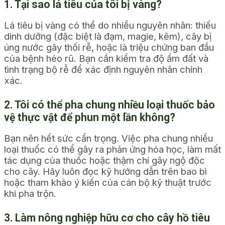
1. Tại sao lá tiêu của tôi bị vàng?
Lá tiêu bị vàng có thể do nhiều nguyên nhân: thiếu
dinh dưỡng (đặc biệt là đạm, magie, kẽm), cây bị
úng nước gây thối rễ, hoặc là triệu chứng ban đầu
của bệnh héo rũ. Bạn cần kiểm tra độ ẩm đất và
tình trạng bộ rễ để xác định nguyên nhân chính
xác.
2. Tôi có thể pha chung nhiều loại thuốc bảo
vệ thực vật để phun một lần không?
Bạn nên hết sức cẩn trọng. Việc pha chung nhiều
loại thuốc có thể gây ra phản ứng hóa học, làm mất
tác dụng của thuốc hoặc thậm chí gây ngộ độc
cho cây. Hãy luôn đọc kỹ hướng dẫn trên bao bì
hoặc tham khảo ý kiến của cán bộ kỹ thuật trước
khi pha trộn.
3. Làm nông nghiệp hữu cơ cho cây hồ tiêu