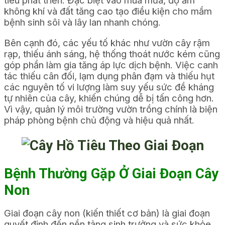
tiêu phát triển. Đặc biệt vào mùa mưa, độ ẩm
không khí và đất tăng cao tạo điều kiện cho mầm
bệnh sinh sôi và lây lan nhanh chóng.
Bên cạnh đó, các yếu tố khác như vườn cây rậm
rạp, thiếu ánh sáng, hệ thống thoát nước kém cũng
góp phần làm gia tăng áp lực dịch bệnh. Việc canh
tác thiếu cân đối, lạm dụng phân đạm và thiếu hụt
các nguyên tố vi lượng làm suy yếu sức đề kháng
tự nhiên của cây, khiến chúng dễ bị tấn công hơn.
Vì vậy, quản lý môi trường vườn trồng chính là biện
pháp phòng bệnh chủ động và hiệu quả nhất.
Bệnh Thường Gặp Ở Giai Đoạn Cây
Non
Giai đoạn cây non (kiến thiết cơ bản) là giai đoạn
quyết định đến nền tảng sinh trưởng và sức khỏe