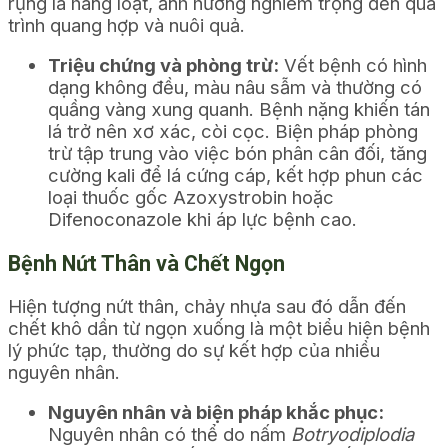
rụng lá hàng loạt, ảnh hưởng nghiêm trọng đến quá
trình quang hợp và nuôi quả.
Triệu chứng và phòng trừ:
Vết bệnh có hình
dạng không đều, màu nâu sẫm và thường có
quầng vàng xung quanh. Bệnh nặng khiến tán
lá trở nên xơ xác, còi cọc. Biện pháp phòng
trừ tập trung vào việc bón phân cân đối, tăng
cường kali để lá cứng cáp, kết hợp phun các
loại thuốc gốc Azoxystrobin hoặc
Difenoconazole khi áp lực bệnh cao.
Bệnh Nứt Thân và Chết Ngọn
Hiện tượng nứt thân, chảy nhựa sau đó dẫn đến
chết khô dần từ ngọn xuống là một biểu hiện bệnh
lý phức tạp, thường do sự kết hợp của nhiều
nguyên nhân.
Nguyên nhân và biện pháp khắc phục:
Nguyên nhân có thể do nấm
Botryodiplodia