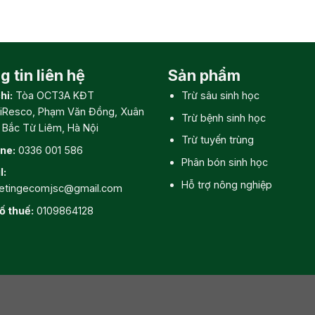
 tin liên hệ
Sản phẩm
hỉ:
Tòa OCT3A KĐT
Trừ sâu sinh học
iResco, Phạm Văn Đồng, Xuân
Trừ bệnh sinh học
, Bắc Từ Liêm, Hà Nội
Trừ tuyến trùng
ine:
0336 001 586
Phân bón sinh học
l:
Hỗ trợ nông nghiệp
etingecomjsc@gmail.com
ố thuế:
0109864128