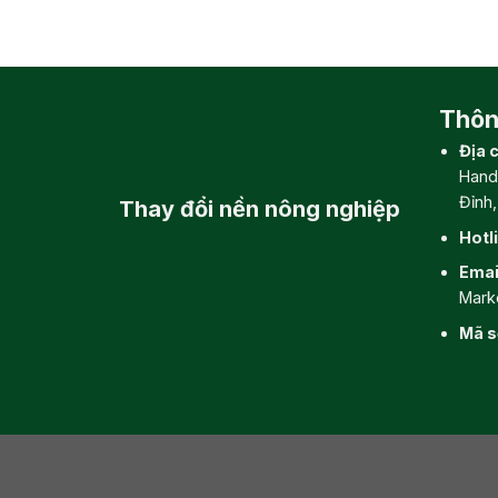
Thông
Địa c
Hand
Đỉnh
Thay đổi
nền nông nghiệp
Hotl
Emai
Mark
Mã s