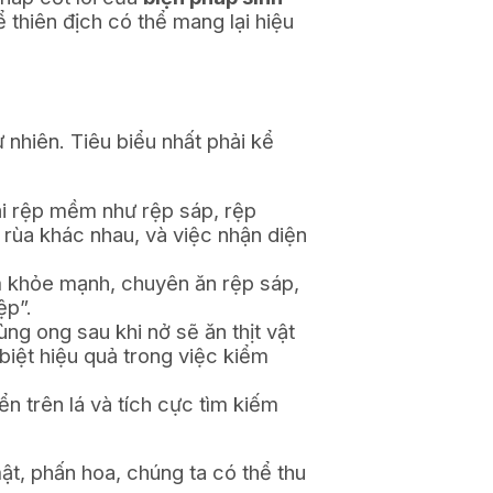
thiên địch có thể mang lại hiệu
 nhiên. Tiêu biểu nhất phải kể
oại rệp mềm như rệp sáp, rệp
 rùa khác nhau, và việc nhận diện
m khỏe mạnh, chuyên ăn rệp sáp,
ệp”.
ng ong sau khi nở sẽ ăn thịt vật
biệt hiệu quả trong việc kiểm
n trên lá và tích cực tìm kiếm
ật, phấn hoa, chúng ta có thể thu