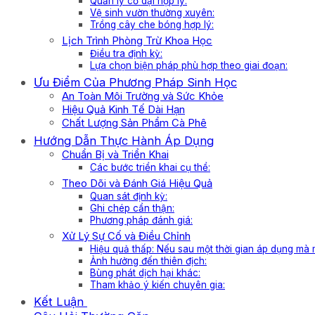
Quản lý cỏ dại hợp lý:
Vệ sinh vườn thường xuyên:
Trồng cây che bóng hợp lý:
Lịch Trình Phòng Trừ Khoa Học
Điều tra định kỳ:
Lựa chọn biện pháp phù hợp theo giai đoạn:
Ưu Điểm Của Phương Pháp Sinh Học
An Toàn Môi Trường và Sức Khỏe
Hiệu Quả Kinh Tế Dài Hạn
Chất Lượng Sản Phẩm Cà Phê
Hướng Dẫn Thực Hành Áp Dụng
Chuẩn Bị và Triển Khai
Các bước triển khai cụ thể:
Theo Dõi và Đánh Giá Hiệu Quả
Quan sát định kỳ:
Ghi chép cẩn thận:
Phương pháp đánh giá:
Xử Lý Sự Cố và Điều Chỉnh
Hiệu quả thấp: Nếu sau một thời gian áp dụng mà 
Ảnh hưởng đến thiên địch:
Bùng phát dịch hại khác:
Tham khảo ý kiến chuyên gia:
Kết Luận