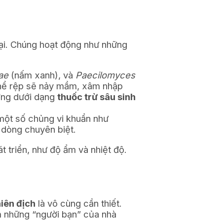
ại. Chúng hoạt động như những
ae
(nấm xanh), và
Paecilomyces
 thể rệp sẽ nảy mầm, xâm nhập
ường dưới dạng
thuốc trừ sâu sinh
 một số chủng vi khuẩn như
 dòng chuyên biệt.
t triển, như độ ẩm và nhiệt độ.
hiên địch
là vô cùng cần thiết.
ầm những “người bạn” của nhà