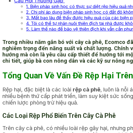
Câu Hỏi Thường Gặp
1. Biện pháp sinh học có thực sự diệt rệp hiệu quả 
2. Chi phí áp dụng biện pháp sinh học có đắt đỏ khô
3. Mất bao lâu để thấy được hiệu quả của các biện 
4. Tôi có thể tự nhân nuôi thiên địch tại nhà được kh
5. Làm thế nào để bảo vệ thiên địch khi vẫn cần phu
Trong nhiều năm gắn bó với cây cà phê, Ecomco đã 
nghiêm trọng đến năng suất và chất lượng. Chính vì
hướng mà còn là yêu cầu cấp thiết để hướng tới m
chi tiết, giúp bà con nông dân và các kỹ sư nông n
Tổng Quan Về Vấn Đề Rệp Hại Trên
Rệp hại, đặc biệt là các loài
rệp cà phê
, luôn là nỗi
nhiều bệnh thứ cấp phát triển, làm suy kiệt sức sốn
chiến lược phòng trừ hiệu quả.
Các Loại Rệp Phổ Biến Trên Cây Cà Phê
Trên cây cà phê, có nhiều loài rệp gây hại, nhưng ph