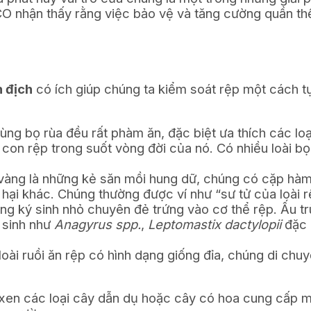
O nhận thấy rằng việc bảo vệ và tăng cường quần thể 
n địch
có ích giúp chúng ta kiểm soát rệp một cách tự
rùng bọ rùa đều rất phàm ăn, đặc biệt ưa thích các l
 con rệp trong suốt vòng đời của nó. Có nhiều loài bọ
vàng là những kẻ săn mồi hung dữ, chúng có cặp hà
 hại khác. Chúng thường được ví như “sư tử của loài r
ng ký sinh nhỏ chuyên đẻ trứng vào cơ thể rệp. Ấu trù
ý sinh như
Anagyrus spp.
,
Leptomastix dactylopii
đặc 
oài ruồi ăn rệp có hình dạng giống đỉa, chúng di chuyể
g xen các loại cây dẫn dụ hoặc cây có hoa cung cấp m