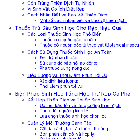
Côn Trùng Thiên Địch Tự Nhiên
Vi Sinh Vật Có Ích Diệt Rệp
Cách Nhận Biết và Bảo Vệ Thiên Địch
Một số cách nhận biết và bảo vệ thiên địch:
Thuốc Trừ Sâu Sinh Học Cho Rệp Hiệu Quả
Các Loại Thuốc Sinh Học Phổ Biến
Thuốc có nguồn gốc từ nấm:
Thuốc có nguồn gốc từ thực vật (Botanical insecti
Cách Sử Dụng Thuốc Sinh Học An Toàn
Đọc kỹ nhãn thuốc:
Sử dụng đồ bảo hộ lao động:
Pha thuốc đúng nồng độ:
Liều Lượng và Thời Điểm Phun Tối Ưu
Xác định liều lượng:
Thời điểm phun tối ưu:
Biện Pháp Sinh Học Tổng Hợp Trừ Rệp Cà Phê
Kết Hợp Thiên Địch và Thuốc Sinh Học
Ưu tiên bảo tồn và tăng cường thiên địch:
Theo dõi ngưỡng kinh tế:
Lựa chọn thuốc sinh học chọn lọc:
Quản Lý Môi Trường Canh Tác
Cắt tỉa cành, tạo tán thông thoáng:
Bón phân cân đối và hợp lý: