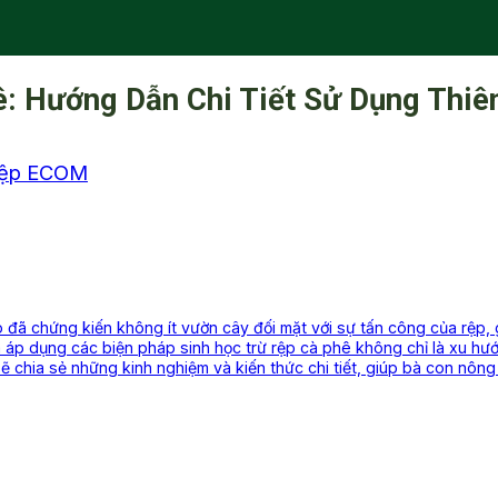
: Hướng Dẫn Chi Tiết Sử Dụng Thiên
iệp ECOM
 đã chứng kiến không ít vườn cây đối mặt với sự tấn công của rệp
 và áp dụng các biện pháp sinh học trừ rệp cà phê không chỉ là xu h
sẽ chia sẻ những kinh nghiệm và kiến thức chi tiết, giúp bà con nôn