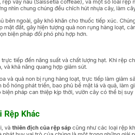
rệp vảy nâu (Saissetia coffeae), và một số loài rệp 
hưng nhìn chung chúng đều chích hút nhựa cây, làm câ
 phủ bên ngoài, gây khó khăn cho thuốc tiếp xúc. Chú
áp mặt đất, gây hiện tượng quả non rụng hàng loạt, cà
họn biện pháp đối phó phù hợp hơn.
trực tiếp đến năng suất và chất lượng hạt. Khi rệp ch
a, và khả năng quang hợp giảm sút.
 và quả non bị rụng hàng loạt, trực tiếp làm giảm sả
m bồ hóng phát triển, bao phủ bề mặt lá và quả, làm 
iện pháp can thiệp kịp thời, vườn cây có thể bị suy 
i Rệp Khác
i, và
thiên địch của rệp sáp
cũng như các loại rệp kh
à phát huy vai trò của chúng là một trong những giải 