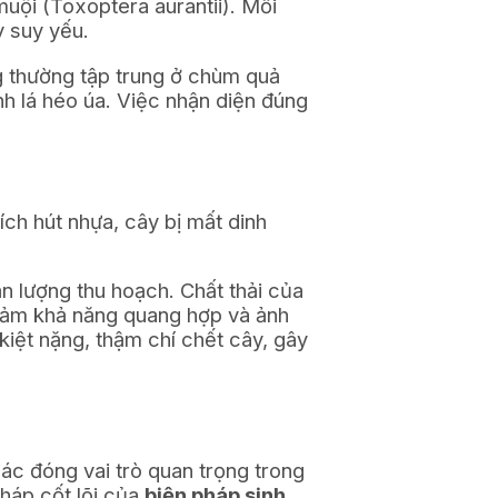
muội (Toxoptera aurantii). Mỗi
y suy yếu.
ng thường tập trung ở chùm quả
nh lá héo úa. Việc nhận diện đúng
ích hút nhựa, cây bị mất dinh
n lượng thu hoạch. Chất thải của
giảm khả năng quang hợp và ảnh
kiệt nặng, thậm chí chết cây, gây
ác đóng vai trò quan trọng trong
pháp cốt lõi của
biện pháp sinh