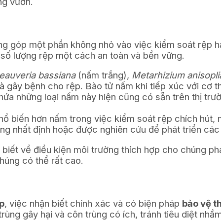
ng vườn.
g góp một phần không nhỏ vào việc kiểm soát rệp h
u số lượng rệp một cách an toàn và bền vững.
eauveria bassiana
(nấm trắng),
Metarhizium anisopli
à gây bệnh cho rệp. Bào tử nấm khi tiếp xúc với cơ
hứa những loại nấm này hiện cũng có sẵn trên thị tr
hổ biến hơn nấm trong việc kiểm soát rệp chích hút,
ộng nhất định hoặc được nghiên cứu để phát triển các
 biết về điều kiện môi trường thích hợp cho chúng phá
chúng có thể rất cao.
áp
, việc nhận biết chính xác và có biện pháp
bảo vệ t
rùng gây hại và côn trùng có ích, tránh tiêu diệt nh