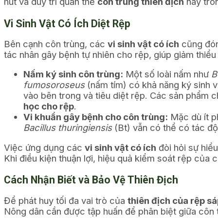
hút và duy trì quần thể
côn trùng thiên địch
này tro
Vi Sinh Vật Có Ích Diệt Rệp
Bên cạnh côn trùng, các
vi sinh vật có ích
cũng đón
tác nhân gây bệnh tự nhiên cho rệp, giúp giảm thiể
Nấm ký sinh côn trùng:
Một số loài nấm như
B
fumosoroseus
(nấm tím) có khả năng ký sinh v
vào bên trong và tiêu diệt rệp. Các sản phẩm c
học cho rệp
.
Vi khuẩn gây bệnh cho côn trùng:
Mặc dù ít p
Bacillus thuringiensis
(Bt) vẫn có thể có tác đ
Việc ứng dụng các
vi sinh vật có ích
đòi hỏi sự hiểu
Khi điều kiện thuận lợi, hiệu quả kiểm soát rệp của 
Cách Nhận Biết và Bảo Vệ Thiên Địch
Để phát huy tối đa vai trò của
thiên địch của rệp s
Nông dân cần được tập huấn để phân biệt giữa côn t