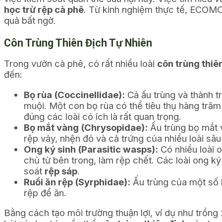
học trừ rệp cà phê
. Từ kinh nghiệm thực tế, ECOMC
quả bất ngờ.
Côn Trùng Thiên Địch Tự Nhiên
Trong vườn cà phê, có rất nhiều loài
côn trùng thiê
đến:
Bọ rùa (Coccinellidae):
Cả ấu trùng và thành t
muội. Một con bọ rùa có thể tiêu thụ hàng trăm
đúng các loài có ích là rất quan trọng.
Bọ mắt vàng (Chrysopidae):
Ấu trùng bọ mắt 
rệp vảy, nhện đỏ và cả trứng của nhiều loài sâu
Ong ký sinh (Parasitic wasps):
Có nhiều loài o
chủ từ bên trong, làm rệp chết. Các loài ong k
soát
rệp sáp
.
Ruồi ăn rệp (Syrphidae):
Ấu trùng của một số l
rệp để ăn.
Bằng cách tạo môi trường thuận lợi, ví dụ như trồn