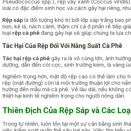
Pseudococcus spp.), rệp vảy xanh (Coccus viridis), 
loài có đặc điểm sinh học và cách gây hại riêng, n
Rệp sáp
là đối tượng khó trị bởi lớp sáp trắng bao
non, kẽ lá, nách cành, thậm chí cả ở phần rễ tiếp gi
loại
rệp cà phê
đang gây hại sẽ giúp chúng ta lựa c
Tác Hại Của Rệp Đối Với Năng Suất Cà Phê
Tác hại rệp cà phê
gây ra là vô cùng lớn, ảnh hưởng 
dưỡng, dẫn đến còi cọc, sinh trưởng kém, lá vàng ú
Nghiêm trọng hơn, mật độ rệp cao có thể làm cho hoa
rệp (mật đường) còn là môi trường thuận lợi cho nấ
hưởng đến mẫu mã cà phê. Về lâu dài, nếu không có b
thiệt hại kinh tế nghiêm trọng cho người nông dân.
Thiên Địch Của Rệp Sáp và Các Loạ
Trong tự nhiên, luôn tồn tại một sự cân bằng sinh thá
việc kiểm soát quần thể sâu hại này. Việc tìm hiểu v