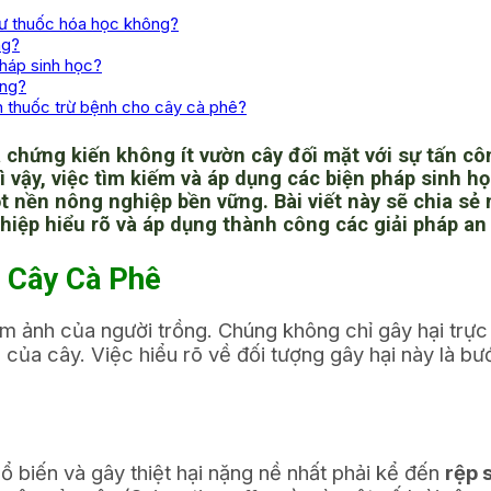
như thuốc hóa học không?
ng?
pháp sinh học?
ông?
n thuốc trừ bệnh cho cây cà phê?
chứng kiến không ít vườn cây đối mặt với sự tấn cô
 vậy, việc tìm kiếm và áp dụng các
biện pháp sinh họ
ột nền
nông nghiệp bền vững
. Bài viết này sẽ chia s
ghiệp hiểu rõ và áp dụng thành công các giải pháp an
 Cây Cà Phê
 ám ảnh của người trồng. Chúng không chỉ gây hại trực
g của cây. Việc hiểu rõ về đối tượng gây hại này là b
ổ biến và gây thiệt hại nặng nề nhất phải kể đến
rệp 