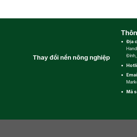
Thông
Địa c
Hand
Đỉnh
Thay đổi
nền nông nghiệp
Hotl
Emai
Mark
Mã s