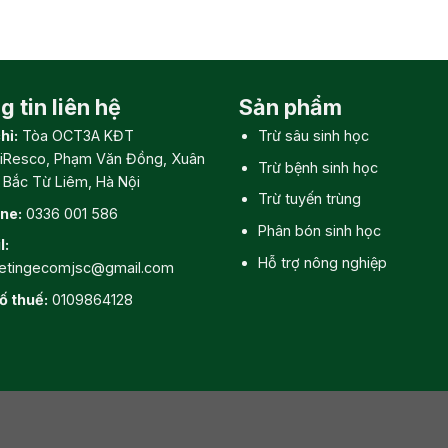
 tin liên hệ
Sản phẩm
hỉ:
Tòa OCT3A KĐT
Trừ sâu sinh học
iResco, Phạm Văn Đồng, Xuân
Trừ bệnh sinh học
, Bắc Từ Liêm, Hà Nội
Trừ tuyến trùng
ine:
0336 001 586
Phân bón sinh học
l:
Hỗ trợ nông nghiệp
etingecomjsc@gmail.com
ố thuế:
0109864128