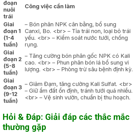
đoạn
Công việc cần làm
nuôi
trái
Giai
– Bón phân NPK cân bằng, bổ sung
đoạn 1
Canxi, Bo. <br> – Tỉa trái non, loại bỏ trái
(1-4
yếu. <br> – Kiểm soát nước tưới, chống
tuần)
rụng.
Giai
– Tăng cường bón phân gốc NPK có Kali
đoạn 2
cao. <br> – Phun phân bón lá bổ sung vi
(5-8
lượng. <br> – Phòng trừ sâu bệnh định kỳ.
tuần)
Giai
– Giảm Đạm, tăng cường Kali Sulfat. <br>
đoạn 3
– Giữ ẩm đất ổn định, tránh tưới quá nhiều.
(9-12
<br> – Vệ sinh vườn, chuẩn bị thu hoạch.
tuần)
Hỏi & Đáp: Giải đáp các thắc mắc
thường gặp