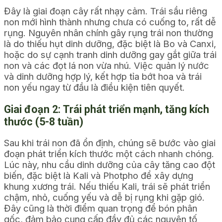
Đây là giai đoạn cây rất nhạy cảm. Trái sầu riêng
non mới hình thành nhưng chưa có cuống to, rất dễ
rụng. Nguyên nhân chính gây rụng trái non thường
là do thiếu hụt dinh dưỡng, đặc biệt là Bo và Canxi,
hoặc do sự cạnh tranh dinh dưỡng gay gắt giữa trái
non và các đọt lá non vừa nhú. Việc quản lý nước
và dinh dưỡng hợp lý, kết hợp tỉa bớt hoa và trái
non yếu ngay từ đầu là điều kiện tiên quyết.
Giai đoạn 2: Trái phát triển mạnh, tăng kích
thước (5-8 tuần)
Sau khi trái non đã ổn định, chúng sẽ bước vào giai
đoạn phát triển kích thước một cách nhanh chóng.
Lúc này, nhu cầu dinh dưỡng của cây tăng cao đột
biến, đặc biệt là Kali và Photpho để xây dựng
khung xương trái. Nếu thiếu Kali, trái sẽ phát triển
chậm, nhỏ, cuống yếu và dễ bị rụng khi gặp gió.
Đây cũng là thời điểm quan trọng để bón phân
gốc, đảm bảo cung cấp đầy đủ các nguyên tố