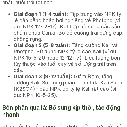
nhất, nuôi trái tốt hơn.
Giai đoạn 1 (1-4 tuần):
Tập trung vào NPK tỷ
lệ cân bằng hoặc hơi nghiêng về Photpho (ví
dụ: NPK 12-12-17). Kết hợp bổ sung các sản
phẩm chứa Canxi, Bo để cuống trái cứng cáp,
chống rụng.
Giai đoạn 2 (5-8 tuần):
Tăng cường Kali và
Photpho. Sử dụng NPK tỷ lệ cao Kali (ví dụ:
NPK 15-5-20 hoặc 12-12-17). Liều lượng bón
tùy thuộc vào tuổi cây và số lượng trái trên
cây.
Giai đoạn 3 (9-12 tuần):
Giảm Đạm, tăng
cường Kali. Sử dụng phân bón chứa Kali Sulfat
(K2SO4) hoặc NPK có tỷ lệ Kali rất cao (ví
dụ: NPK 10-5-25).
Bón phân qua lá: Bổ sung kịp thời, tác động
nhanh
Phân bón lá giúp cung cấp dinh dưỡng trực tiếp và