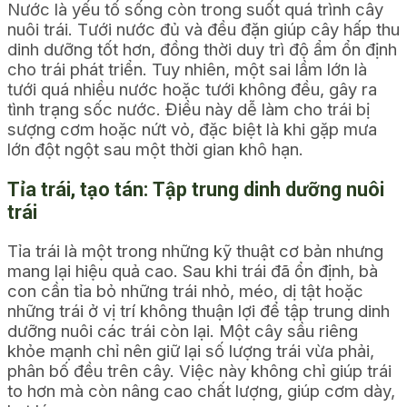
Nước là yếu tố sống còn trong suốt quá trình cây
nuôi trái. Tưới nước đủ và đều đặn giúp cây hấp thu
dinh dưỡng tốt hơn, đồng thời duy trì độ ẩm ổn định
cho trái phát triển. Tuy nhiên, một sai lầm lớn là
tưới quá nhiều nước hoặc tưới không đều, gây ra
tình trạng sốc nước. Điều này dễ làm cho trái bị
sượng cơm hoặc nứt vỏ, đặc biệt là khi gặp mưa
lớn đột ngột sau một thời gian khô hạn.
Tỉa trái, tạo tán: Tập trung dinh dưỡng nuôi
trái
Tỉa trái là một trong những kỹ thuật cơ bản nhưng
mang lại hiệu quả cao. Sau khi trái đã ổn định, bà
con cần tỉa bỏ những trái nhỏ, méo, dị tật hoặc
những trái ở vị trí không thuận lợi để tập trung dinh
dưỡng nuôi các trái còn lại. Một cây sầu riêng
khỏe mạnh chỉ nên giữ lại số lượng trái vừa phải,
phân bố đều trên cây. Việc này không chỉ giúp trái
to hơn mà còn nâng cao chất lượng, giúp cơm dày,