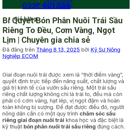
Tuyển Dụng
0336 001 586
Đại Lý Ecom
Giỏ hàng
Bí Quyết Bón Phân Nuôi Trái Sầu
Riêng To Đều, Cơm Vàng, Ngọt
Lịm | Chuyên gia chia sẻ
Đã đăng trên
Tháng 8 13, 2025
bởi
Kỹ Sư Nông
Nghiệp ECOM
Giai đoạn nuôi trái được xem là “thời điểm vàng”,
quyết định trực tiếp đến năng suất, chất lượng và
giá trị kinh tế của vườn sầu riêng. Một trái sầu
riêng chất lượng không chỉ là trái to, đều mà còn
phải có cơm vàng, hạt lép, vị ngọt đậm và hoàn
toàn không bị sượng. Để đạt được điều đó, người
nông dân cần có một quy trình
chăm sóc sầu
riêng giai đoạn nuôi trái
khoa học và đặc biệt là
kỹ thuật
bón phân nuôi trái sầu riêng
đúng cách.