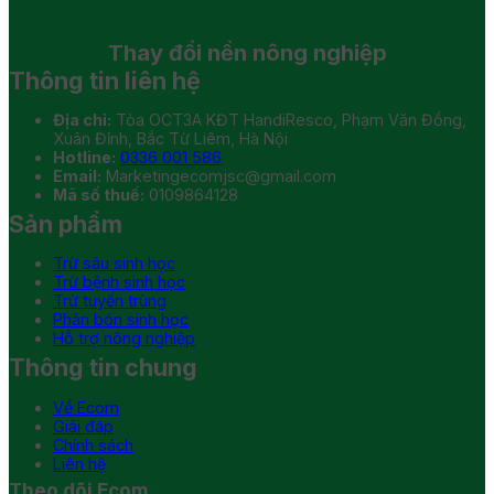
Thay đổi
nền nông nghiệp
Thông tin liên hệ
Địa chỉ:
Tòa OCT3A KĐT HandiResco, Phạm Văn Đồng,
Xuân Đỉnh, Bắc Từ Liêm, Hà Nội
Hotline:
0336 001 586
Email:
Marketingecomjsc@gmail.com
Mã số thuế:
0109864128
Sản phẩm
Trừ sâu sinh học
Trừ bệnh sinh học
Trừ tuyến trùng
Phân bón sinh học
Hỗ trợ nông nghiệp
Thông tin chung
Về Ecom
Giải đáp
Chính sách
Liên hệ
Theo dõi Ecom