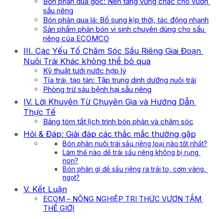
Bón phân qua gốc: Nền tảng vững chắc cho vườn
sầu riêng
Bón phân qua lá: Bổ sung kịp thời, tác động nhanh
Sản phẩm phân bón vi sinh chuyên dùng cho sầu
riêng của ECOMCO
III. Các Yếu Tố Chăm Sóc Sầu Riêng Giai Đoạn
Nuôi Trái Khác không thể bỏ qua
Kỹ thuật tưới nước hợp lý
Tỉa trái, tạo tán: Tập trung dinh dưỡng nuôi trái
Phòng trừ sâu bệnh hại sầu riêng
IV. Lời Khuyên Từ Chuyên Gia và Hướng Dẫn
Thực Tế
Bảng tóm tắt lịch trình bón phân và chăm sóc
Hỏi & Đáp: Giải đáp các thắc mắc thường gặp
Bón phân nuôi trái sầu riêng loại nào tốt nhất?
Làm thế nào để trái sầu riêng không bị rụng
non?
Bón phân gì để sầu riêng ra trái to, cơm vàng,
ngọt?
V. Kết Luận
ECOM – NÔNG NGHIỆP TRI THỨC VƯƠN TẦM
THẾ GIỚI