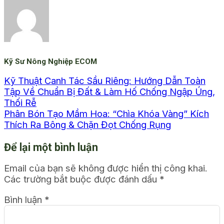
Kỹ Sư Nông Nghiệp ECOM
Kỹ Thuật Canh Tác Sầu Riêng: Hướng Dẫn Toàn
Tập Về Chuẩn Bị Đất & Làm Hố Chống Ngập Úng,
Thối Rễ
Phân Bón Tạo Mầm Hoa: “Chìa Khóa Vàng” Kích
Thích Ra Bông & Chặn Đọt Chống Rụng
Để lại một bình luận
Email của bạn sẽ không được hiển thị công khai.
Các trường bắt buộc được đánh dấu
*
Bình luận
*