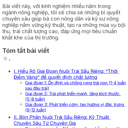
Bài viết này, với kinh nghiệm nhiều năm trong
ngành nông nghiệp, tôi sẽ chia sẻ những bí quyết
chuyên sâu giúp bà con nông dân và kỹ sư nông
nghiệp nắm vững kỹ thuật, tạo ra những mùa vụ bội
thu, trái chất lượng cao, đáp ứng mọi tiêu chuẩn
khắt khe của thị trường.
Tóm tắt bài viết
I. Hiểu Rõ Giai Đoạn Nuôi Trái Sầu Riêng: “Thời
Điểm Vàng” để quyết định chất lượng
Giai đoạn 1: Ổn định và chống rụng trái non (1-4 tuần
sau đậu trái)
Giai đoạn 2: Trái phát triển mạnh, tăng kích thước
(5-8 tuần)
Giai đoạn 3: Phát triển cơm, tạo hương vị đặc trưng
(9-12 tuần)
II. Bón Phân Nuôi Trái Sầu Riêng: Kỹ Thuật
Chuyên Sâu Từ Chuyên Gia