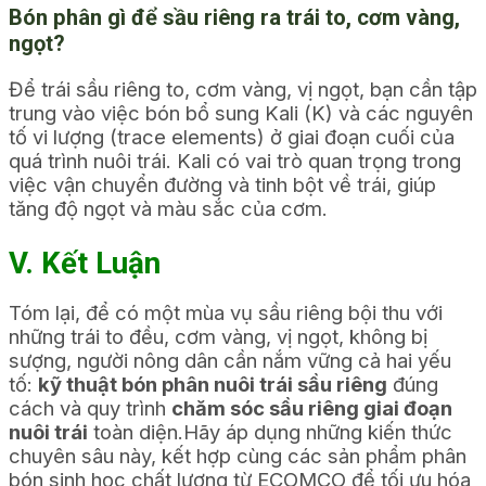
Bón phân gì để sầu riêng ra trái to, cơm vàng,
ngọt?
Để trái sầu riêng to, cơm vàng, vị ngọt, bạn cần tập
trung vào việc bón bổ sung Kali (K) và các nguyên
tố vi lượng (trace elements) ở giai đoạn cuối của
quá trình nuôi trái. Kali có vai trò quan trọng trong
việc vận chuyển đường và tinh bột về trái, giúp
tăng độ ngọt và màu sắc của cơm.
V. Kết Luận
Tóm lại, để có một mùa vụ sầu riêng bội thu với
những trái to đều, cơm vàng, vị ngọt, không bị
sượng, người nông dân cần nắm vững cả hai yếu
tố:
kỹ thuật bón phân nuôi trái sầu riêng
đúng
cách và quy trình
chăm sóc sầu riêng giai đoạn
nuôi trái
toàn diện.Hãy áp dụng những kiến thức
chuyên sâu này, kết hợp cùng các sản phẩm phân
bón sinh học chất lượng từ ECOMCO để tối ưu hóa