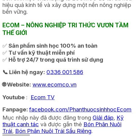
hiệu quả kinh tế và xây dựng một nền nông nghiệp
bền vững.
ECOM – NÔNG NGHIỆP TRI THỨC VƯƠN TẦM
THẾ GIỚI
✅
Sản phẩm sinh học 100% an toàn
✅
Tư vấn kỹ thuật miễn phí
✅
Hỗ trợ 24/7 trong quá trình sử dụng
📞 Liên hệ ngay:
0336 001 586
🌐 Website:
www.ecomco.vn
Youtube
:
Ecom TV
Fanpage:
facebook.com/PhanthuocsinhhocEcom
Mục nhập này đã được đăng trong
Giải đáp
,
Kỹ
thuật canh tác
và được gắn thẻ
Bón Phân Nuôi
Trái
,
Bón Phân Nuôi Trái Sầu Riêng
.