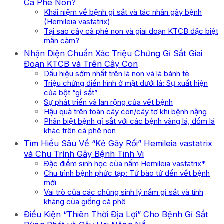
Cà Phê Non?
Khái niệm về bệnh gỉ sắt và tác nhân gây bệnh
(Hemileia vastatrix)
Tại sao cây cà phê non và giai đoạn KTCB đặc biệt
mẫn cảm?
Nhận Diện Chuẩn Xác Triệu Chứng Gỉ Sắt Giai
Đoạn KTCB và Trên Cây Con
Dấu hiệu sớm nhất trên lá non và lá bánh tẻ
Triệu chứng điển hình ở mặt dưới lá: Sự xuất hiện
của bột “gỉ sắt”
Sự phát triển và lan rộng của vết bệnh
Hậu quả trên toàn cây con/cây tơ khi bệnh nặng
Phân biệt bệnh gỉ sắt với các bệnh vàng lá, đốm lá
khác trên cà phê non
Tìm Hiểu Sâu Về “Kẻ Gây Rối” Hemileia vastatrix
và Chu Trình Gây Bệnh Tinh Vi
Đặc điểm sinh học của nấm Hemileia vastatrix*
Chu trình bệnh phức tạp: Từ bào tử đến vết bệnh
mới
Vai trò của các chủng sinh lý nấm gỉ sắt và tính
kháng của giống cà phê
Điều Kiện “Thiên Thời Địa Lợi” Cho Bệnh Gỉ Sắt