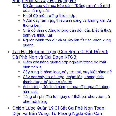
Bùng Phát và Gây Hại Nặng Nề
Độ ẩm cao và mưa kéo dài – “Đồng minh” số một
của nấm gỉ sắt
Nhiệt độ môi trường thích hợp
Vườn cây rậm rạp, thiếu ánh sáng và không khí lưu
thông kém
Chế độ dinh dưỡng không cân đối, đặc biệt là thừa
đạm và thiếu Kali
Nguồn bệnh tồn dư và sự lây lan từ các vườn xung
quanh
Tác Hại Nghiêm Trọng Của Bệnh Gỉ Sắt Đối Với
Cà Phê Non và Giai Đoạn KTCB
Giảm khả năng quang hợp nghiêm trọng do mất
diện tích lá
Gây rụng lá hàng loạt, cây trơ trụi, suy kiệt nặng nề
Cây con/cây tơ còi cọc, chậm lớn, không hình
thành được bộ khung tán tốt
Ảnh hưởng đến khả năng ra hoa, đậu quả ở những
năm sau
Tăng chi phí đầu tư, nguy cơ thất bại cho vườn cà
phê mới trồng
Chiến Lược Quản Lý Gỉ Sắt Cà Phê Non Toàn
Diện và Bền Vững: Từ Phòng Ngừa Đến Can