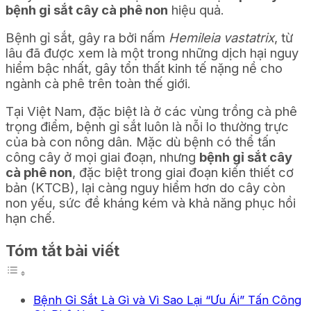
bệnh gỉ sắt cây cà phê non
hiệu quả.
Bệnh gỉ sắt, gây ra bởi nấm
Hemileia vastatrix
, từ
lâu đã được xem là một trong những dịch hại nguy
hiểm bậc nhất, gây tổn thất kinh tế nặng nề cho
ngành cà phê trên toàn thế giới.
Tại Việt Nam, đặc biệt là ở các vùng trồng cà phê
trọng điểm, bệnh gỉ sắt luôn là nỗi lo thường trực
của bà con nông dân. Mặc dù bệnh có thể tấn
công cây ở mọi giai đoạn, nhưng
bệnh gỉ sắt cây
cà phê non
, đặc biệt trong giai đoạn kiến thiết cơ
bản (KTCB), lại càng nguy hiểm hơn do cây còn
non yếu, sức đề kháng kém và khả năng phục hồi
hạn chế.
Tóm tắt bài viết
Bệnh Gỉ Sắt Là Gì và Vì Sao Lại “Ưu Ái” Tấn Công