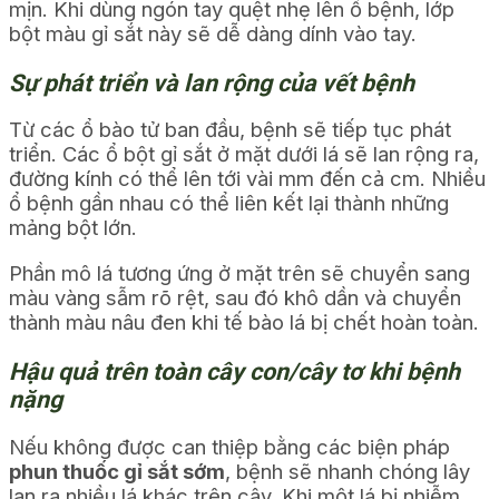
mịn. Khi dùng ngón tay quệt nhẹ lên ổ bệnh, lớp
bột màu gỉ sắt này sẽ dễ dàng dính vào tay.
Sự phát triển và lan rộng của vết bệnh
Từ các ổ bào tử ban đầu, bệnh sẽ tiếp tục phát
triển. Các ổ bột gỉ sắt ở mặt dưới lá sẽ lan rộng ra,
đường kính có thể lên tới vài mm đến cả cm. Nhiều
ổ bệnh gần nhau có thể liên kết lại thành những
mảng bột lớn.
Phần mô lá tương ứng ở mặt trên sẽ chuyển sang
màu vàng sẫm rõ rệt, sau đó khô dần và chuyển
thành màu nâu đen khi tế bào lá bị chết hoàn toàn.
Hậu quả trên toàn cây con/cây tơ khi bệnh
nặng
Nếu không được can thiệp bằng các biện pháp
phun thuốc gỉ sắt sớm
, bệnh sẽ nhanh chóng lây
lan ra nhiều lá khác trên cây. Khi một lá bị nhiễm