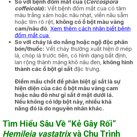
So với bệnh đốm mắt cua (
Cercospora
coffeicola
):
Vết bệnh đốm mắt cua có tâm
màu trắng xám hoặc nâu nhạt, viền nâu sẫm
hoặc tím rõ rệt,
không có ổ bột màu vàng
cam/nâu đỏ
.
Xem thêm cách nhận biết bệnh
đốm mắt cua
So với cháy lá do nắng hoặc ngộ độc phân
bón/thuốc:
Vết cháy thường xuất hiện ở mép
lá, chóp lá trước tiên, có hình dạng bất định,
lan rộng thành mảng khô nâu đen,
không hình
thành các ổ bột gỉ sắt
đặc trưng.
Điểm mấu chốt để phân biệt gỉ sắt là sự
hiện diện của các ổ bột màu vàng cam
hoặc nâu đỏ như gỉ sắt ở mặt dưới lá.
Nếu không có lớp bột này, nhiều khả
năng đó là do nguyên nhân khác.
Tìm Hiểu Sâu Về “Kẻ Gây Rối”
Hemileia vastatrix
và Chu Trình