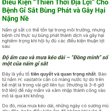
Điều Kiện “Thiên Thời Địa Lợi” Cho
Bệnh Gỉ Sắt Bùng Phát và Gây Hại
Nặng Nề
Nấm gỉ sắt có thể tồn tại trong môi trường, nhưng
bệnh chỉ thực sự bùng phát thành dịch và gây hại
nghiêm trọng khi hội tụ đủ các điều kiện thuận lợi
sau:
Độ ẩm cao và mưa kéo dài – “Đồng minh” số
một của nấm gỉ sắt
Đây là yếu tố
tiên quyết và quan trọng nhất
. Bào
tử nấm
H. vastatrix
cần có màng nước tự do trên
bề mặt lá trong vài giờ liên tục (thường là 3-6 giờ
trở lên) để nảy mầm và xâm nhập thành công vào
mô lá qua khí khổng.
Do đó, mùa mưa kéo dài, những ngày có sương mù