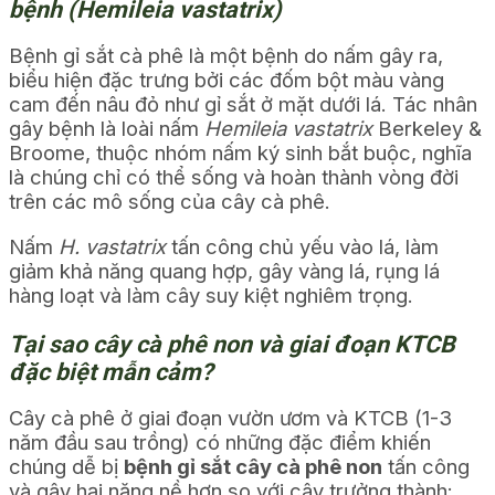
bệnh (Hemileia vastatrix)
Bệnh gỉ sắt cà phê là một bệnh do nấm gây ra,
biểu hiện đặc trưng bởi các đốm bột màu vàng
cam đến nâu đỏ như gỉ sắt ở mặt dưới lá. Tác nhân
gây bệnh là loài nấm
Hemileia vastatrix
Berkeley &
Broome, thuộc nhóm nấm ký sinh bắt buộc, nghĩa
là chúng chỉ có thể sống và hoàn thành vòng đời
trên các mô sống của cây cà phê.
Nấm
H. vastatrix
tấn công chủ yếu vào lá, làm
giảm khả năng quang hợp, gây vàng lá, rụng lá
hàng loạt và làm cây suy kiệt nghiêm trọng.
Tại sao cây cà phê non và giai đoạn KTCB
đặc biệt mẫn cảm?
Cây cà phê ở giai đoạn vườn ươm và KTCB (1-3
năm đầu sau trồng) có những đặc điểm khiến
chúng dễ bị
bệnh gỉ sắt cây cà phê non
tấn công
và gây hại nặng nề hơn so với cây trưởng thành: