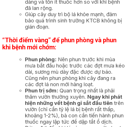
dàng và tốn ít thuốc hơn so với khi bệnh
đã lan rộng.
Giúp cây duy trì bộ lá khỏe mạnh, đảm
bảo quá trình sinh trưởng KTCB không bị
gián đoạn.
“Thời điểm vàng” để phun phòng và phun
khi bệnh mới chớm:
Phun phòng:
Nên phun trước khi mùa
mưa bắt đầu hoặc trước các đợt mưa kéo
dài, sương mù dày đặc được dự báo.
Cũng nên phun phòng khi cây đang ra
các đợt lá non mới hàng loạt.
Phun trị sớm:
Quan trọng nhất là phải
thăm vườn thường xuyên.
Ngay khi phát
hiện những vết bệnh gỉ sắt đầu tiên
trên
vườn (chỉ cần tỷ lệ lá bị bệnh rất thấp,
khoảng 1-2%), bà con cần tiến hành phun
thuốc ngay lập tức để dập tắt ổ dịch.