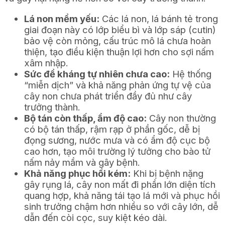
Lá non mềm yếu:
Các lá non, lá bánh tẻ trong
giai đoạn này có lớp biểu bì và lớp sáp (cutin)
bảo vệ còn mỏng, cấu trúc mô lá chưa hoàn
thiện, tạo điều kiện thuận lợi hơn cho sợi nấm
xâm nhập.
Sức đề kháng tự nhiên chưa cao:
Hệ thống
“miễn dịch” và khả năng phản ứng tự vệ của
cây non chưa phát triển đầy đủ như cây
trưởng thành.
Bộ tán còn thấp, ẩm độ cao:
Cây non thường
có bộ tán thấp, rậm rạp ở phần gốc, dễ bị
đọng sương, nước mưa và có ẩm độ cục bộ
cao hơn, tạo môi trường lý tưởng cho bào tử
nấm nảy mầm và gây bệnh.
Khả năng phục hồi kém:
Khi bị bệnh nặng
gây rụng lá, cây non mất đi phần lớn diện tích
quang hợp, khả năng tái tạo lá mới và phục hồi
sinh trưởng chậm hơn nhiều so với cây lớn, dễ
dẫn đến còi cọc, suy kiệt kéo dài.