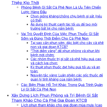
Thiệp Kịp Thời
Phòng Bệnh Gỉ Sắt Cà Phê Non Là Ưu Tiên Chiến
Lược Hàng Đầu
Chọn giống kháng/chống chịu bệnh gỉ sắt (nếu
có thể):
Áp dụng kỹ thuật canh tác tối ưu để tạo môi
trường bất lợi cho nấm bệnh:
Vai Trò Quyết Định Của Việc Phun Thuốc Gỉ Sắt
Sớm và Đúng Thời Điểm Cho Cà Phê Non
Tại sao cần phun sớm, đặc biệt cho cây cà phê
non và giai đoạn KTCB?
“Thời điểm vàng” để phun phòng và phun khi
bệnh mới chớm:
Các nhóm thuốc trị gỉ sắt cà phê hiệu quả cao
và cách lựa chọn:
Kỹ thuật phun thuốc đạt hiệu quả tối ưu và an
toàn:
Nguyên tắc vàng: Luân phiên các gốc thuốc để
quản lý tính kháng của nấm bệnh:
Các Biện Pháp Hỗ Trợ Khác Trong Quá Trình Quản
Lý Gỉ Sắt Cà Phê Non
Xây Dựng Lịch Phun Phòng và Trị Bệnh Gỉ Sắt
Tham Khảo Cho Cà Phê Giai Đoạn KTCB
Lịch phun tham khảo cho giai đoạn mùa mưa (cao