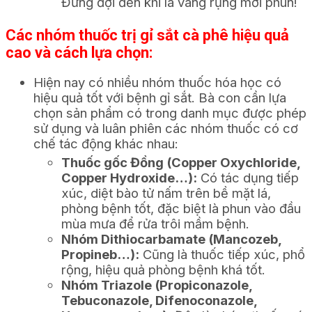
Đừng đợi đến khi lá vàng rụng mới phun!
Các nhóm thuốc trị gỉ sắt cà phê hiệu quả
cao và cách lựa chọn:
Hiện nay có nhiều nhóm thuốc hóa học có
hiệu quả tốt với bệnh gỉ sắt. Bà con cần lựa
chọn sản phẩm có trong danh mục được phép
sử dụng và luân phiên các nhóm thuốc có cơ
chế tác động khác nhau:
Thuốc gốc Đồng (Copper Oxychloride,
Copper Hydroxide…):
Có tác dụng tiếp
xúc, diệt bào tử nấm trên bề mặt lá,
phòng bệnh tốt, đặc biệt là phun vào đầu
mùa mưa để rửa trôi mầm bệnh.
Nhóm Dithiocarbamate (Mancozeb,
Propineb…):
Cũng là thuốc tiếp xúc, phổ
rộng, hiệu quả phòng bệnh khá tốt.
Nhóm Triazole (Propiconazole,
Tebuconazole, Difenoconazole,