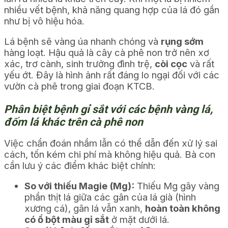
nhiều vết bệnh, khả năng quang hợp của lá đó gần
như bị vô hiệu hóa.
Lá bệnh sẽ vàng úa nhanh chóng và
rụng sớm
hàng loạt. Hậu quả là cây cà phê non trở nên xơ
xác, trơ cành, sinh trưởng đình trệ,
còi cọc
và rất
yếu ớt. Đây là hình ảnh rất đáng lo ngại đối với các
vườn cà phê trong giai đoạn KTCB.
Phân biệt bệnh gỉ sắt với các bệnh vàng lá,
đốm lá khác trên cà phê non
Việc chẩn đoán nhầm lẫn có thể dẫn đến xử lý sai
cách, tốn kém chi phí mà không hiệu quả. Bà con
cần lưu ý các điểm khác biệt chính:
So với thiếu Magie (Mg):
Thiếu Mg gây vàng
phần thịt lá giữa các gân của lá già (hình
xương cá), gân lá vẫn xanh,
hoàn toàn không
có ổ bột màu gỉ sắt
ở mặt dưới lá.