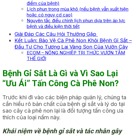
điểm của bệnh)
Lịch phun trong mùa khô (nếu bệnh vẫn xuất hiện
hoặc có nguy cơ cao)
Nguyên tắc điều chỉnh lịch phun dựa trên áp lực
bệnh và điều kiện thời tiết
Giải Đáp Các Câu Hỏi Thường Gặp
Kết Luận: Bảo Vệ Cà Phê Non Khỏi Bệnh Gỉ Sắt –
Đầu Tư Cho Tương Lai Vàng Son Của Vườn Cây
ECOM – NÔNG NGHIỆP TRI THỨC VƯƠN TẦM
THẾ GIỚI
Bệnh Gỉ Sắt Là Gì và Vì Sao Lại
“Ưu Ái” Tấn Công Cà Phê Non?
Trước khi đi vào các biện pháp quản lý, chúng ta
cần hiểu rõ bản chất của bệnh gỉ sắt và lý do tại
sao cây cà phê non lại là đối tượng tấn công ưa
thích của loại nấm này.
Khái niệm về bệnh gỉ sắt và tác nhân gây