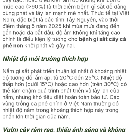
dày đặc, hoặc điều kiện ẩm độ không khí luôn ở
mức cao (>90%) là thời điểm bệnh gỉ sắt dễ dàng
bùng phát và lây lan mạnh mẽ nhất. Thực tế tại Việt
Nam, đặc biệt là các tỉnh Tây Nguyên, vào thời
điểm tháng 5 năm 2025 khi mùa mưa đang đến
gần hoặc đã bắt đầu, độ ẩm không khí tăng cao
chính là điều kiện lý tưởng cho
bệnh gỉ sắt cây cà
phê non
khởi phát và gây hại.
Nhiệt độ môi trường thích hợp
Nấm gỉ sắt phát triển thuận lợi nhất ở khoảng nhiệt
độ tương đối ấm áp, từ 20°C đến 25°C. Nhiệt độ
thấp hơn (dưới 15°C) hoặc cao hơn (trên 30°C) có
thể làm chậm quá trình phát triển và lây lan của
nấm, nhưng khó tiêu diệt hoàn toàn bào tử. Các
vùng trồng cà phê chính ở Việt Nam thường có
nhiệt độ nằm trong khoảng thích hợp này trong
phần lớn thời gian của năm.
Vườn cây rậm rạp, thiếu ánh sáng và không