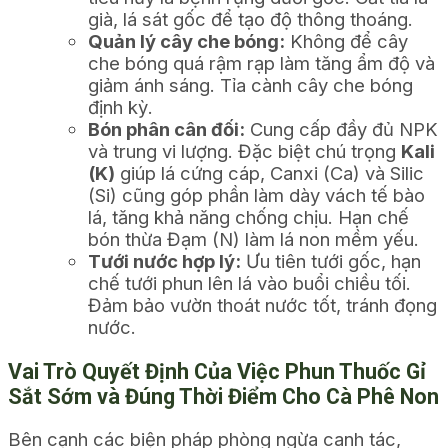
già, lá sát gốc để tạo độ thông thoáng.
Quản lý cây che bóng:
Không để cây
che bóng quá rậm rạp làm tăng ẩm độ và
giảm ánh sáng. Tỉa cành cây che bóng
định kỳ.
Bón phân cân đối:
Cung cấp đầy đủ NPK
và trung vi lượng. Đặc biệt chú trọng
Kali
(K)
giúp lá cứng cáp, Canxi (Ca) và Silic
(Si) cũng góp phần làm dày vách tế bào
lá, tăng khả năng chống chịu. Hạn chế
bón thừa Đạm (N) làm lá non mềm yếu.
Tưới nước hợp lý:
Ưu tiên tưới gốc, hạn
chế tưới phun lên lá vào buổi chiều tối.
Đảm bảo vườn thoát nước tốt, tránh đọng
nước.
Vai Trò Quyết Định Của Việc Phun Thuốc Gỉ
Sắt Sớm và Đúng Thời Điểm Cho Cà Phê Non
Bên cạnh các biện pháp phòng ngừa canh tác,