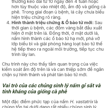
thường kéo dài từ 10 ngày đến 4 tuần hoặc
hơn tùy thuộc vào nhiệt độ, ẩm độ và giống cà
phê. Trong giai đoạn ủ bệnh, lá cây chưa biểu
hiện triệu chứng rõ ràng.
Hình thành triệu chứng & Ổ bào tử mới:
Sau
thời gian ủ bệnh, các đốm vàng bắt đầu xuất
hiện ở mặt trên lá. Đồng thời, ở mặt dưới lá,
nấm hình thành các ổ bào tử hạ mới, phá vỡ
lớp biểu bì và giải phóng hàng loạt bào tử thế
hệ tiếp theo ra ngoài môi trường, tiếp tục chu
trình lây lan.
Chu trình này cho thấy tầm quan trọng của việc
kiểm soát ẩm độ trên lá và can thiệp sớm để ngăn
chặn sự hình thành và phát tán bào tử mới.
Vai trò của các chủng sinh lý nấm gỉ sắt và
tính kháng của giống cà phê
Một đặc điểm phức tạp của nấm
H. vastatrix
là
chúng tồn tại dưới dạng rất nhiều chủng sinh lý