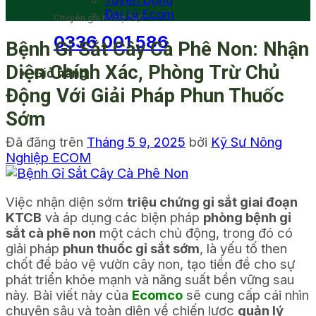
Tuyển Dụng
Đại Lý Ecom
Chuyên gia hỗ trợ 24/7
0336 001 586
Bệnh Gỉ Sắt Cây Cà Phê Non: Nhận
Diện Chính Xác, Phòng Trừ Chủ
Giỏ hàng
Động Với Giải Pháp Phun Thuốc
Sớm
Đã đăng trên
Tháng 5 9, 2025
bởi
Kỹ Sư Nông
Nghiệp ECOM
Việc nhận diện sớm
triệu chứng gỉ sắt giai đoạn
KTCB
và áp dụng các biện pháp
phòng bệnh gỉ
sắt cà phê non
một cách chủ động, trong đó có
giải pháp
phun thuốc gỉ sắt sớm
, là yếu tố then
chốt để bảo vệ vườn cây non, tạo tiền đề cho sự
phát triển khỏe mạnh và năng suất bền vững sau
này. Bài viết này của
Ecomco
sẽ cung cấp cái nhìn
chuyên sâu và toàn diện về chiến lược
quản lý