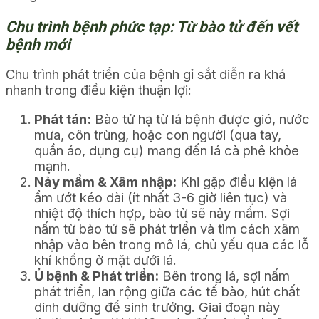
Chu trình bệnh phức tạp: Từ bào tử đến vết
bệnh mới
Chu trình phát triển của bệnh gỉ sắt diễn ra khá
nhanh trong điều kiện thuận lợi:
Phát tán:
Bào tử hạ từ lá bệnh được gió, nước
mưa, côn trùng, hoặc con người (qua tay,
quần áo, dụng cụ) mang đến lá cà phê khỏe
mạnh.
Nảy mầm & Xâm nhập:
Khi gặp điều kiện lá
ẩm ướt kéo dài (ít nhất 3-6 giờ liên tục) và
nhiệt độ thích hợp, bào tử sẽ nảy mầm. Sợi
nấm từ bào tử sẽ phát triển và tìm cách xâm
nhập vào bên trong mô lá, chủ yếu qua các lỗ
khí khổng ở mặt dưới lá.
Ủ bệnh & Phát triển:
Bên trong lá, sợi nấm
phát triển, lan rộng giữa các tế bào, hút chất
dinh dưỡng để sinh trưởng. Giai đoạn này