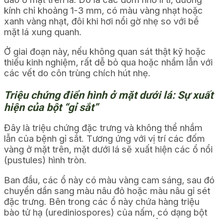
kính chỉ khoảng 1-3 mm, có màu vàng nhạt hoặc
xanh vàng nhạt, đôi khi hơi nổi gờ nhẹ so với bề
mặt lá xung quanh.
Ở giai đoạn này, nếu không quan sát thật kỹ hoặc
thiếu kinh nghiệm, rất dễ bỏ qua hoặc nhầm lẫn với
các vết do côn trùng chích hút nhẹ.
Triệu chứng điển hình ở mặt dưới lá: Sự xuất
hiện của bột “gỉ sắt”
Đây là triệu chứng đặc trưng và không thể nhầm
lẫn của bệnh gỉ sắt. Tương ứng với vị trí các đốm
vàng ở mặt trên, mặt dưới lá sẽ xuất hiện các ổ nổi
(pustules) hình tròn.
Ban đầu, các ổ này có màu vàng cam sáng, sau đó
chuyển dần sang màu nâu đỏ hoặc màu nâu gỉ sét
đặc trưng. Bên trong các ổ này chứa hàng triệu
bào tử hạ (urediniospores) của nấm, có dạng bột