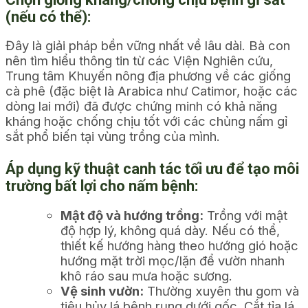
(nếu có thể):
Đây là giải pháp bền vững nhất về lâu dài. Bà con
nên tìm hiểu thông tin từ các Viện Nghiên cứu,
Trung tâm Khuyến nông địa phương về các giống
cà phê (đặc biệt là Arabica như Catimor, hoặc các
dòng lai mới) đã được chứng minh có khả năng
kháng hoặc chống chịu tốt với các chủng nấm gỉ
sắt phổ biến tại vùng trồng của mình.
Áp dụng kỹ thuật canh tác tối ưu để tạo môi
trường bất lợi cho nấm bệnh:
Mật độ và hướng trồng:
Trồng với mật
độ hợp lý, không quá dày. Nếu có thể,
thiết kế hướng hàng theo hướng gió hoặc
hướng mặt trời mọc/lặn để vườn nhanh
khô ráo sau mưa hoặc sương.
Vệ sinh vườn:
Thường xuyên thu gom và
tiêu hủy lá bệnh rụng dưới gốc. Cắt tỉa lá