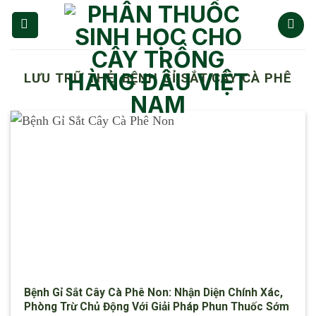
Chuyển
đến
nội
dung
LƯU TRỮ THẺ:
BỆNH GỈ SẮT CÂY CÀ PHÊ
Bệnh Gỉ Sắt Cây Cà Phê Non: Nhận Diện Chính Xác,
Phòng Trừ Chủ Động Với Giải Pháp Phun Thuốc Sớm