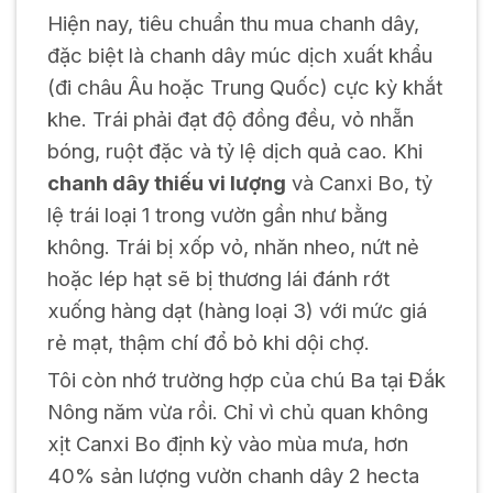
Hiện nay, tiêu chuẩn thu mua chanh dây,
đặc biệt là chanh dây múc dịch xuất khẩu
(đi châu Âu hoặc Trung Quốc) cực kỳ khắt
khe. Trái phải đạt độ đồng đều, vỏ nhẵn
bóng, ruột đặc và tỷ lệ dịch quả cao. Khi
chanh dây thiếu vi lượng
và Canxi Bo, tỷ
lệ trái loại 1 trong vườn gần như bằng
không. Trái bị xốp vỏ, nhăn nheo, nứt nẻ
hoặc lép hạt sẽ bị thương lái đánh rớt
xuống hàng dạt (hàng loại 3) với mức giá
rẻ mạt, thậm chí đổ bỏ khi dội chợ.
Tôi còn nhớ trường hợp của chú Ba tại Đắk
Nông năm vừa rồi. Chỉ vì chủ quan không
xịt Canxi Bo định kỳ vào mùa mưa, hơn
40% sản lượng vườn chanh dây 2 hecta