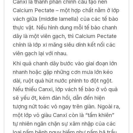
Canxi là thành phần chính cấu tạo nên
Calcium Pectate – một hợp chất nằm ở lớp
vách giữa (middle lamella) của các tế bào
thực vật. Nếu hình dung mỗi tế bào chanh
dây là một viên gạch, thì Calcium Pectate
chính là lớp xi măng siêu dính kết nối các
viên gạch lại với nhau.
Khi quả chanh dây bước vào giai đoạn lớn
nhanh hoặc gặp những cơn mưa lớn kéo
dài, ruột quả hút nước phình to đột ngột.
Nếu thiếu Canxi, lớp vách tế bào ở vỏ quả
sẽ yếu ớt, kém đàn hồi, dẫn đến hiện
tượng nứt toác vỏ ngay trên giàn. Ngoài ra,
một lớp vỏ giàu Canxi còn là “tấm khiên”
tự nhiên ngăn chặn sự xâm nhập của các
loại nấm bệnh nguy hiểm như nấm bã trầu