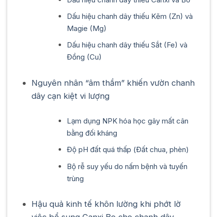
Dấu hiệu chanh dây thiếu Kẽm (Zn) và
Magie (Mg)
Dấu hiệu chanh dây thiếu Sắt (Fe) và
Đồng (Cu)
Nguyên nhân “âm thầm” khiến vườn chanh
dây cạn kiệt vi lượng
Lạm dụng NPK hóa học gây mất cân
bằng đối kháng
Độ pH đất quá thấp (Đất chua, phèn)
Bộ rễ suy yếu do nấm bệnh và tuyến
trùng
Hậu quả kinh tế khôn lường khi phớt lờ
việc bổ sung Canxi Bo cho chanh dây