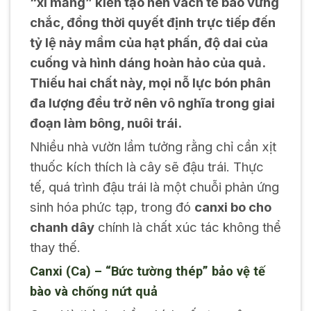
“xi măng” kiến tạo nên vách tế bào vững
chắc, đồng thời quyết định trực tiếp đến
tỷ lệ nảy mầm của hạt phấn, độ dai của
cuống và hình dáng hoàn hảo của quả.
Thiếu hai chất này, mọi nỗ lực bón phân
đa lượng đều trở nên vô nghĩa trong giai
đoạn làm bông, nuôi trái.
Nhiều nhà vườn lầm tưởng rằng chỉ cần xịt
thuốc kích thích là cây sẽ đậu trái. Thực
tế, quá trình đậu trái là một chuỗi phản ứng
sinh hóa phức tạp, trong đó
canxi bo cho
chanh dây
chính là chất xúc tác không thể
thay thế.
Canxi (Ca) – “Bức tường thép” bảo vệ tế
bào và chống nứt quả