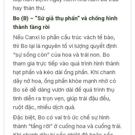
hay thán thư.
Bo (B) – “Sứ giả thụ phấn” và chống hình
thành tầng rời
Nếu Canxi lo phần cấu trúc vách tế bào,
thì Bo lại là nguyên tố vi lượng quyết định
“sự sống còn” của hoa và trái non. Bo
tham gia trực tiếp vào quá trình hình thành
hạt phấn và kéo dài ống phấn. Khi chanh
dây nở hoa, ống phấn khỏe mạnh nhờ có
Bo sẽ dễ dàng vươn dài để quá trình thụ
tinh diễn ra trọn vẹn, giúp trái đậu đều,
ruột đặc, nhiều dịch quả.
Đặc biệt, Bo có vai trò ức chế sự hình
thành “tầng rời” ở cuống hoa và cuống trái.
Khi chanh dây bị sốc nhiệt độ hoặc sốc