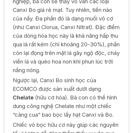
nghiệp, bà con sẽ thấy vô vàn các loại
Canxi Bo giá rẻ mạt. Tuy nhiên, tiền nào
của nấy. Đa phần đó là dạng muối vô cơ
(như Canxi Clorua, Canxi Nitrat). Đặc điểm
của dòng hóa học này là khả năng hấp thu
qua lá rất kém (chỉ khoảng 20-30%), phần
còn lại đọng trên mặt lá gây ngộ độc, cháy
viền lá và quéo hoa non khi phun lúc trời
nắng nóng.
Ngược lại, Canxi Bo sinh học của
ECOMCO được sản xuất dưới dạng
Chelate
(hữu cơ hóa). Bà con có thể hình
dung công nghệ Chelate như một chiếc
“càng cua” bao bọc lấy hạt Canxi và Bo.
Chiếc vỏ bọc hữu cơ này giúp các nguyên