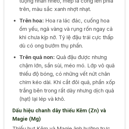
tượng nhăn nheo, mép lá cong lên phía
trên, màu sắc xanh nhợt nhạt.
Trên hoa:
Hoa ra lác đác, cuống hoa
ốm yếu, ngả vàng và rụng rốn ngay cả
khi chưa kịp nở. Tỷ lệ đậu trái cực thấp
dù có ong bướm thụ phấn.
Trên quả non:
Quả đậu được nhưng
chậm lớn, sần sùi, méo mó. Lớp vỏ quả
thiếu độ bóng, có những vết nứt chân
chim kéo dài. Khi cắt đôi quả, phần xốp
trắng bên trong rất dày nhưng dịch quả
(hạt) lại lép và khô.
Dấu hiệu chanh dây thiếu Kẽm (Zn) và
Magie (Mg)
Thiếu hụt Kẽm và Magie ảnh hưởng trực