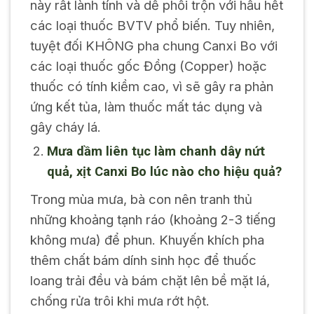
này rất lành tính và dễ phối trộn với hầu hết
các loại thuốc BVTV phổ biến. Tuy nhiên,
tuyệt đối KHÔNG pha chung Canxi Bo với
các loại thuốc gốc Đồng (Copper) hoặc
thuốc có tính kiềm cao, vì sẽ gây ra phản
ứng kết tủa, làm thuốc mất tác dụng và
gây cháy lá.
Mưa dầm liên tục làm chanh dây nứt
quả, xịt Canxi Bo lúc nào cho hiệu quả?
Trong mùa mưa, bà con nên tranh thủ
những khoảng tạnh ráo (khoảng 2-3 tiếng
không mưa) để phun. Khuyến khích pha
thêm chất bám dính sinh học để thuốc
loang trải đều và bám chặt lên bề mặt lá,
chống rửa trôi khi mưa rớt hột.