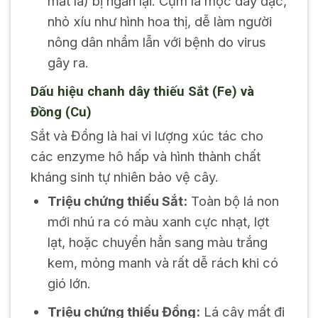
mắt lá) bị ngắn lại. Cụm lá mọc dày đặc,
nhỏ xíu như hình hoa thị, dễ làm người
nông dân nhầm lẫn với bệnh do virus
gây ra.
Dấu hiệu chanh dây thiếu Sắt (Fe) và
Đồng (Cu)
Sắt và Đồng là hai vi lượng xúc tác cho
các enzyme hô hấp và hình thành chất
kháng sinh tự nhiên bảo vệ cây.
Triệu chứng thiếu Sắt:
Toàn bộ lá non
mới nhú ra có màu xanh cực nhạt, lợt
lạt, hoặc chuyển hẳn sang màu trắng
kem, mỏng manh và rất dễ rách khi có
gió lớn.
Triệu chứng thiếu Đồng:
Lá cây mất đi