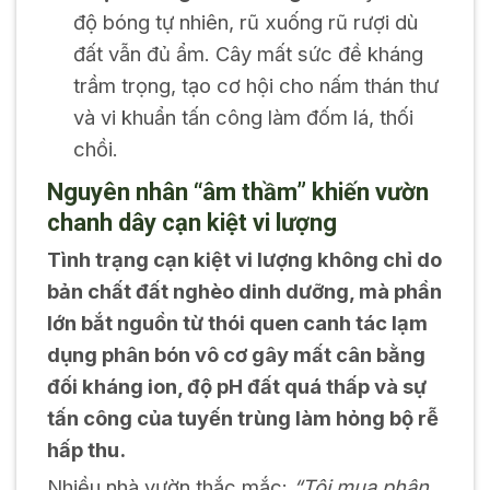
độ bóng tự nhiên, rũ xuống rũ rượi dù
đất vẫn đủ ẩm. Cây mất sức đề kháng
trầm trọng, tạo cơ hội cho nấm thán thư
và vi khuẩn tấn công làm đốm lá, thối
chồi.
Nguyên nhân “âm thầm” khiến vườn
chanh dây cạn kiệt vi lượng
Tình trạng cạn kiệt vi lượng không chỉ do
bản chất đất nghèo dinh dưỡng, mà phần
lớn bắt nguồn từ thói quen canh tác lạm
dụng phân bón vô cơ gây mất cân bằng
đối kháng ion, độ pH đất quá thấp và sự
tấn công của tuyến trùng làm hỏng bộ rễ
hấp thu.
Nhiều nhà vườn thắc mắc:
“Tôi mua phân