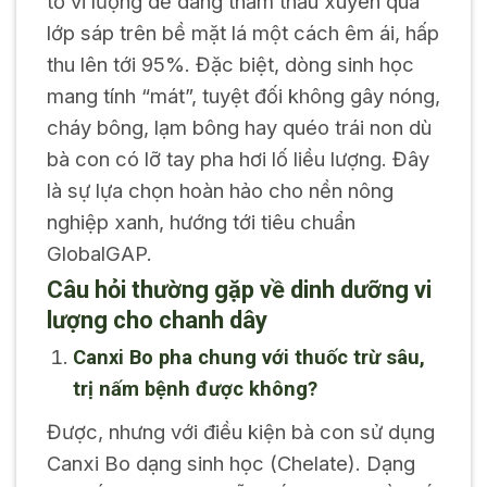
tố vi lượng dễ dàng thẩm thấu xuyên qua
lớp sáp trên bề mặt lá một cách êm ái, hấp
thu lên tới 95%. Đặc biệt, dòng sinh học
mang tính “mát”, tuyệt đối không gây nóng,
cháy bông, lạm bông hay quéo trái non dù
bà con có lỡ tay pha hơi lố liều lượng. Đây
là sự lựa chọn hoàn hảo cho nền nông
nghiệp xanh, hướng tới tiêu chuẩn
GlobalGAP.
Câu hỏi thường gặp về dinh dưỡng vi
lượng cho chanh dây
Canxi Bo pha chung với thuốc trừ sâu,
trị nấm bệnh được không?
Được, nhưng với điều kiện bà con sử dụng
Canxi Bo dạng sinh học (Chelate). Dạng