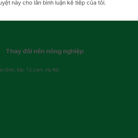
uyệt này cho lần bình luận kế tiếp của tôi.
Thay đổi
nền nông nghiệp
 Đỉnh, Bắc Từ Liêm, Hà Nội