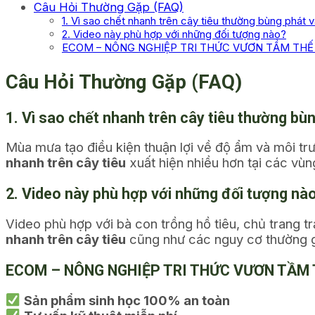
Câu Hỏi Thường Gặp (FAQ)
1. Vì sao chết nhanh trên cây tiêu thường bùng phát
2. Video này phù hợp với những đối tượng nào?
ECOM – NÔNG NGHIỆP TRI THỨC VƯƠN TẦM THẾ 
Câu Hỏi Thường Gặp (FAQ)
1. Vì sao chết nhanh trên cây tiêu thường b
Mùa mưa tạo điều kiện thuận lợi về độ ẩm và môi trư
nhanh trên cây tiêu
xuất hiện nhiều hơn tại các vùng
2. Video này phù hợp với những đối tượng nà
Video phù hợp với bà con trồng hồ tiêu, chủ trang t
nhanh trên cây tiêu
cũng như các nguy cơ thường gặ
ECOM – NÔNG NGHIỆP TRI THỨC VƯƠN TẦM 
Sản phẩm sinh học 100% an toàn