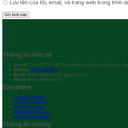
Lưu tên của tôi, email, và trang web trong trình d
Thông tin liên hệ
Địa chỉ:
Tòa OCT3A KĐT HandiResco, Phạm Văn Đồng, Xuân
Hotline:
0336 001 586
Email:
Marketingecomjsc@gmail.com
Mã số thuế:
0109864128
Sản phẩm
Trừ sâu sinh học
Trừ bệnh sinh học
Trừ tuyến trùng
Phân bón sinh học
Hỗ trợ nông nghiệp
Thông tin chung