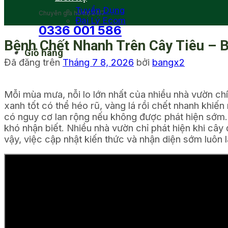
Tuyển Dụng
Chuyên gia hỗ trợ 24/7
Đại Lý Ecom
0336 001 586
Bệnh Chết Nhanh Trên Cây Tiêu – 
Giỏ hàng
Đã đăng trên
Tháng 7 8, 2026
bởi
bangx2
Mỗi mùa mưa, nỗi lo lớn nhất của nhiều nhà vườn chí
xanh tốt có thể héo rũ, vàng lá rồi chết nhanh khiến
có nguy cơ lan rộng nếu không được phát hiện sớm
khó nhận biết. Nhiều nhà vườn chỉ phát hiện khi cây
vậy, việc cập nhật kiến thức và nhận diện sớm luôn l