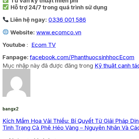
Tư vấn kỹ thuật miễn phí
Hỗ trợ 24/7 trong quá trình sử dụng
Liên hệ ngay:
0336 001 586
Website:
www.ecomco.vn
Youtube
:
Ecom TV
Fanpage:
facebook.com/PhanthuocsinhhocEcom
Mục nhập này đã được đăng trong
Kỹ thuật canh tá
bangx2
Kích Mầm Hoa Vải Thiều: Bí Quyết Từ Giải Pháp Di
Tình Trạng Cà Phê Héo Vàng – Nguyên Nhân Và Cá