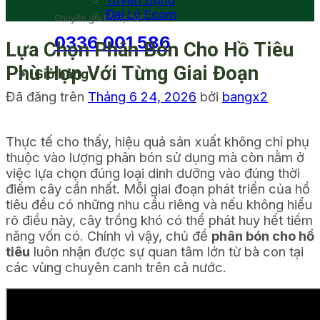
Tuyển Dụng
Đại Lý Ecom
Chuyên gia hỗ trợ 24/7
0336 001 586
Lựa Chọn Phân Bón Cho Hồ Tiêu
Phù Hợp Với Từng Giai Đoạn
Giỏ hàng
Đã đăng trên
Tháng 6 24, 2026
bởi
bangx2
Thực tế cho thấy, hiệu quả sản xuất không chỉ phụ
thuộc vào lượng phân bón sử dụng mà còn nằm ở
việc lựa chọn đúng loại dinh dưỡng vào đúng thời
điểm cây cần nhất. Mỗi giai đoạn phát triển của hồ
tiêu đều có những nhu cầu riêng và nếu không hiểu
rõ điều này, cây trồng khó có thể phát huy hết tiềm
năng vốn có.
Chính vì vậy, chủ đề
phân bón cho hồ
tiêu
luôn nhận được sự quan tâm lớn từ bà con tại
các vùng chuyên canh trên cả nước.