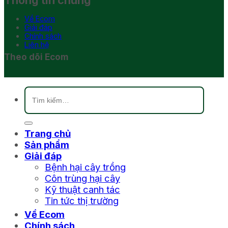
Thông tin chung
Về Ecom
Giải đáp
Chính sách
Liên hệ
Theo dõi Ecom
Tìm
kiếm:
Trang chủ
Sản phẩm
Giải đáp
Bệnh hại cây trồng
Côn trùng hại cây
Kỹ thuật canh tác
Tin tức thị trường
Về Ecom
Chính sách