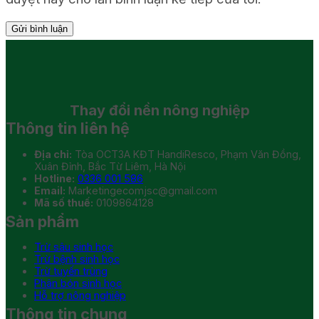
Thay đổi
nền nông nghiệp
Thông tin liên hệ
Địa chỉ:
Tòa OCT3A KĐT HandiResco, Phạm Văn Đồng,
Xuân Đỉnh, Bắc Từ Liêm, Hà Nội
Hotline:
0336 001 586
Email:
Marketingecomjsc@gmail.com
Mã số thuế:
0109864128
Sản phẩm
Trừ sâu sinh học
Trừ bệnh sinh học
Trừ tuyến trùng
Phân bón sinh học
Hỗ trợ nông nghiệp
Thông tin chung