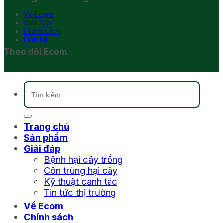
Về Ecom
Giải đáp
Chính sách
Liên hệ
Theo dõi Ecom
Tìm
kiếm:
Trang chủ
Sản phẩm
Giải đáp
Bệnh hại cây trồng
Côn trùng hại cây
Kỹ thuật canh tác
Tin tức thị trường
Về Ecom
Chính sách