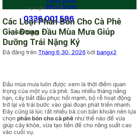
Tuyển Dụng
Đại Lý Ecom
Chuyên gia hỗ trợ 24/7
0336 001 586
Các Loại Phân Bón Cho Cà Phê
Giai Đoạn Đầu Mùa Mưa Giúp
Giỏ hàng
Dưỡng Trái Nặng Ký
Đã đăng trên
Tháng 6 30, 2026
bởi
bangx2
Đầu mùa mưa luôn được xem là thời điểm quan
trọng của một vụ cà phê. Sau nhiều tháng nắng
hạn, cây bắt đầu phục hồi mạnh, bộ rễ hoạt động
trở lại và trái bước vào giai đoạn phát triển nhanh.
Đây cũng là lúc rất nhiều bà con băn khoăn nên lựa
chọn
phân bón cho cà phê
như thế nào để vừa
giúp cây khỏe, vừa tạo tiền đề cho năng suất cao
vào cuối vụ.