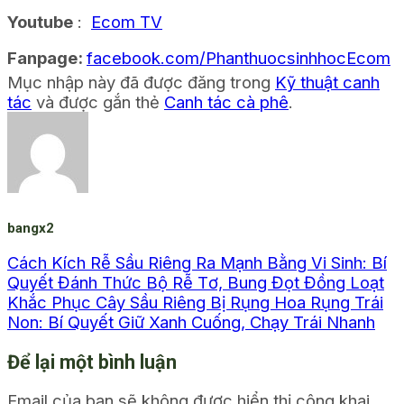
Youtube
:
Ecom TV
Fanpage:
facebook.com/PhanthuocsinhhocEcom
Mục nhập này đã được đăng trong
Kỹ thuật canh
tác
và được gắn thẻ
Canh tác cà phê
.
bangx2
Cách Kích Rễ Sầu Riêng Ra Mạnh Bằng Vi Sinh: Bí
Quyết Đánh Thức Bộ Rễ Tơ, Bung Đọt Đồng Loạt
Khắc Phục Cây Sầu Riêng Bị Rụng Hoa Rụng Trái
Non: Bí Quyết Giữ Xanh Cuống, Chạy Trái Nhanh
Để lại một bình luận
Email của bạn sẽ không được hiển thị công khai.