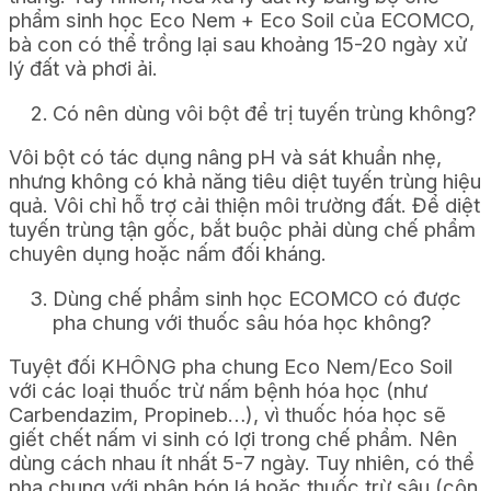
phẩm sinh học Eco Nem + Eco Soil của ECOMCO,
bà con có thể trồng lại sau khoảng 15-20 ngày xử
lý đất và phơi ải.
Có nên dùng vôi bột để trị tuyến trùng không?
Vôi bột có tác dụng nâng pH và sát khuẩn nhẹ,
nhưng không có khả năng tiêu diệt tuyến trùng hiệu
quả. Vôi chỉ hỗ trợ cải thiện môi trường đất. Để diệt
tuyến trùng tận gốc, bắt buộc phải dùng chế phẩm
chuyên dụng hoặc nấm đối kháng.
Dùng chế phẩm sinh học ECOMCO có được
pha chung với thuốc sâu hóa học không?
Tuyệt đối KHÔNG pha chung Eco Nem/Eco Soil
với các loại thuốc trừ nấm bệnh hóa học (như
Carbendazim, Propineb…), vì thuốc hóa học sẽ
giết chết nấm vi sinh có lợi trong chế phẩm. Nên
dùng cách nhau ít nhất 5-7 ngày. Tuy nhiên, có thể
pha chung với phân bón lá hoặc thuốc trừ sâu (côn