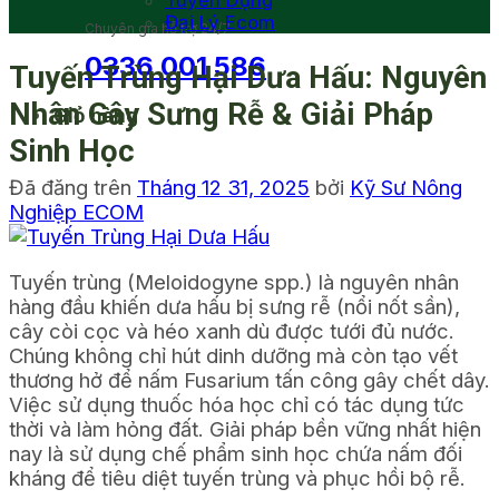
Tuyển Dụng
Đại Lý Ecom
Chuyên gia hỗ trợ 24/7
0336 001 586
Tuyến Trùng Hại Dưa Hấu: Nguyên
Nhân Gây Sưng Rễ & Giải Pháp
Giỏ hàng
Sinh Học
Đã đăng trên
Tháng 12 31, 2025
bởi
Kỹ Sư Nông
Nghiệp ECOM
Tuyến trùng (Meloidogyne spp.) là nguyên nhân
hàng đầu khiến dưa hấu bị sưng rễ (nổi nốt sần),
cây còi cọc và héo xanh dù được tưới đủ nước.
Chúng không chỉ hút dinh dưỡng mà còn tạo vết
thương hở để nấm Fusarium tấn công gây chết dây.
Việc sử dụng thuốc hóa học chỉ có tác dụng tức
thời và làm hỏng đất. Giải pháp bền vững nhất hiện
nay là sử dụng chế phẩm sinh học chứa nấm đối
kháng để tiêu diệt tuyến trùng và phục hồi bộ rễ.