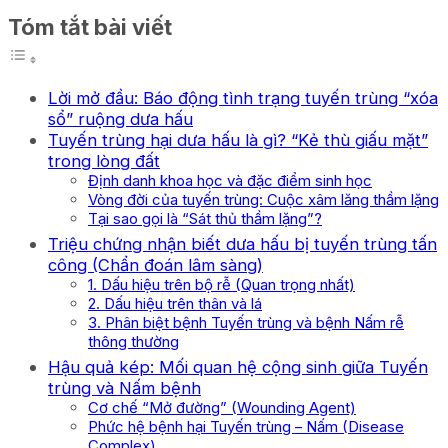
Tóm tắt bài viết
Lời mở đầu: Báo động tình trạng tuyến trùng “xóa
sổ” ruộng dưa hấu
Tuyến trùng hại dưa hấu là gì? “Kẻ thù giấu mặt”
trong lòng đất
Định danh khoa học và đặc điểm sinh học
Vòng đời của tuyến trùng: Cuộc xâm lăng thầm lặng
Tại sao gọi là “Sát thủ thầm lặng”?
Triệu chứng nhận biết dưa hấu bị tuyến trùng tấn
công (Chẩn đoán lâm sàng)
1. Dấu hiệu trên bộ rễ (Quan trọng nhất)
2. Dấu hiệu trên thân và lá
3. Phân biệt bệnh Tuyến trùng và bệnh Nấm rễ
thông thường
Hậu quả kép: Mối quan hệ cộng sinh giữa Tuyến
trùng và Nấm bệnh
Cơ chế “Mở đường” (Wounding Agent)
Phức hệ bệnh hại Tuyến trùng – Nấm (Disease
Complex)