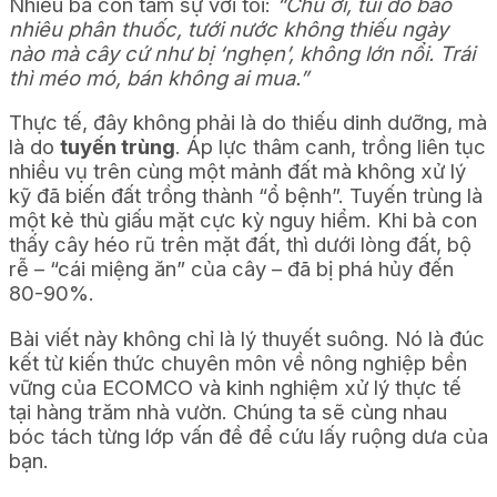
Nhiều bà con tâm sự với tôi:
“Chú ơi, tui đổ bao
nhiêu phân thuốc, tưới nước không thiếu ngày
nào mà cây cứ như bị ‘nghẹn’, không lớn nổi. Trái
thì méo mó, bán không ai mua.”
Thực tế, đây không phải là do thiếu dinh dưỡng, mà
là do
tuyến trùng
. Áp lực thâm canh, trồng liên tục
nhiều vụ trên cùng một mảnh đất mà không xử lý
kỹ đã biến đất trồng thành “ổ bệnh”. Tuyến trùng là
một kẻ thù giấu mặt cực kỳ nguy hiểm. Khi bà con
thấy cây héo rũ trên mặt đất, thì dưới lòng đất, bộ
rễ – “cái miệng ăn” của cây – đã bị phá hủy đến
80-90%.
Bài viết này không chỉ là lý thuyết suông. Nó là đúc
kết từ kiến thức chuyên môn về nông nghiệp bền
vững của ECOMCO và kinh nghiệm xử lý thực tế
tại hàng trăm nhà vườn. Chúng ta sẽ cùng nhau
bóc tách từng lớp vấn đề để cứu lấy ruộng dưa của
bạn.