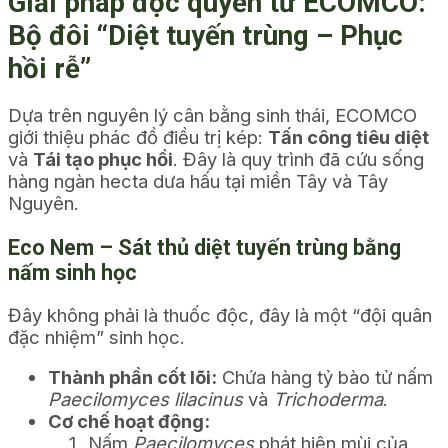
Giải pháp độc quyền từ ECOMCO:
Bộ đôi “Diệt tuyến trùng – Phục
hồi rễ”
Dựa trên nguyên lý cân bằng sinh thái, ECOMCO
giới thiệu phác đồ điều trị kép:
Tấn công tiêu diệt
và
Tái tạo phục hồi
. Đây là quy trình đã cứu sống
hàng ngàn hecta dưa hấu tại miền Tây và Tây
Nguyên.
Eco Nem – Sát thủ diệt tuyến trùng bằng
nấm sinh học
Đây không phải là thuốc độc, đây là một “đội quân
đặc nhiệm” sinh học.
Thành phần cốt lõi:
Chứa hàng tỷ bào tử nấm
Paecilomyces lilacinus
và
Trichoderma
.
Cơ chế hoạt động:
Nấm
Paecilomyces
phát hiện mùi của