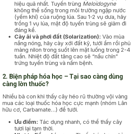
hiệu quả nhất. Tuyến trùng
Meloidogyne
không thể sống trong môi trường ngập nước
(yếm khí) của ruộng lúa. Sau 1-2 vụ dưa, hãy
trồng 1 vụ lúa, mật độ tuyến trùng sẽ giảm đi
đáng kể.
Cày ải và phơi đất (Solarization):
Vào mùa
nắng nóng, hãy cày xới đất kỹ, tưới ẩm rồi phủ
màng nilon trong suốt lên mặt luống trong 2-4
tuần. Nhiệt độ đất tăng cao sẽ “nấu chín”
trứng tuyến trùng và nấm bệnh.
2. Biện pháp hóa học – Tại sao càng dùng
càng lờn thuốc?
Nhiều bà con khi thấy cây héo rũ thường vội vàng
mua các loại thuốc hóa học cực mạnh (nhóm Lân
hữu cơ, Carbamate…) để tưới.
Ưu điểm:
Tác dụng nhanh, có thể thấy cây
tươi lại tạm thời.