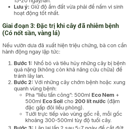
15-20 ngày/lần.
Lưu ý:
Giữ độ ẩm đất vừa phải để nấm vi sinh
hoạt động tốt nhất.
Giai đoạn 3: Đặc trị khi cây đã nhiễm bệnh
(Có nốt sần, vàng lá)
Nếu vườn dưa đã xuất hiện triệu chứng, bà con cần
hành động ngay lập tức:
Bước 1:
Nhổ bỏ và tiêu hủy những cây bị bệnh
quá nặng (không còn khả năng cứu chữa) để
tránh lây lan.
Bước 2:
Với những cây chớm bệnh hoặc xung
quanh vùng bệnh:
Pha “liều tấn công”: 500ml
Eco Nem
+
500ml
Eco Soil
cho
200 lít nước
(đậm
đặc gấp đôi liều phòng).
Tưới trực tiếp vào vùng gốc rễ, mỗi gốc
khoảng 300-500ml tùy độ tuổi cây.
Bước 3:
Lặp lại lần 2 sau 5-7 ngày để cắt đứt