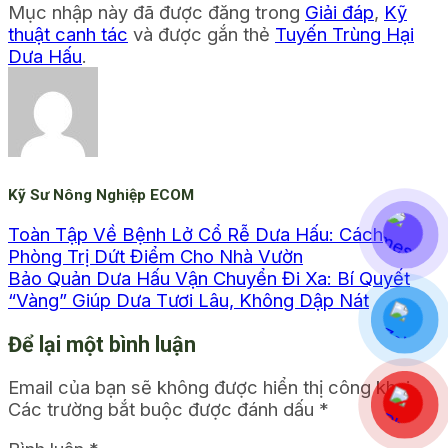
Mục nhập này đã được đăng trong
Giải đáp
,
Kỹ
thuật canh tác
và được gắn thẻ
Tuyến Trùng Hại
Dưa Hấu
.
Kỹ Sư Nông Nghiệp ECOM
Toàn Tập Về Bệnh Lở Cổ Rễ Dưa Hấu: Cách
Phòng Trị Dứt Điểm Cho Nhà Vườn
Bảo Quản Dưa Hấu Vận Chuyển Đi Xa: Bí Quyết
“Vàng” Giúp Dưa Tươi Lâu, Không Dập Nát
Để lại một bình luận
Email của bạn sẽ không được hiển thị công khai.
Các trường bắt buộc được đánh dấu
*