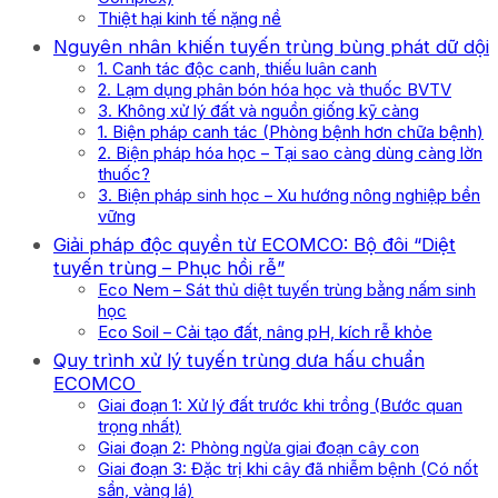
Thiệt hại kinh tế nặng nề
Nguyên nhân khiến tuyến trùng bùng phát dữ dội
1. Canh tác độc canh, thiếu luân canh
2. Lạm dụng phân bón hóa học và thuốc BVTV
3. Không xử lý đất và nguồn giống kỹ càng
1. Biện pháp canh tác (Phòng bệnh hơn chữa bệnh)
2. Biện pháp hóa học – Tại sao càng dùng càng lờn
thuốc?
3. Biện pháp sinh học – Xu hướng nông nghiệp bền
vững
Giải pháp độc quyền từ ECOMCO: Bộ đôi “Diệt
tuyến trùng – Phục hồi rễ”
Eco Nem – Sát thủ diệt tuyến trùng bằng nấm sinh
học
Eco Soil – Cải tạo đất, nâng pH, kích rễ khỏe
Quy trình xử lý tuyến trùng dưa hấu chuẩn
ECOMCO
Giai đoạn 1: Xử lý đất trước khi trồng (Bước quan
trọng nhất)
Giai đoạn 2: Phòng ngừa giai đoạn cây con
Giai đoạn 3: Đặc trị khi cây đã nhiễm bệnh (Có nốt
sần, vàng lá)