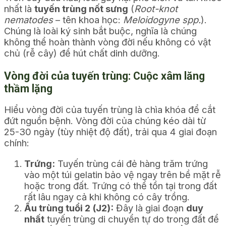
nhất là
tuyến trùng nốt sưng
(
Root-knot
nematodes
– tên khoa học:
Meloidogyne spp.
).
Chúng là loài ký sinh bắt buộc, nghĩa là chúng
không thể hoàn thành vòng đời nếu không có vật
chủ (rễ cây) để hút chất dinh dưỡng.
Vòng đời của tuyến trùng: Cuộc xâm lăng
thầm lặng
Hiểu vòng đời của tuyến trùng là chìa khóa để cắt
đứt nguồn bệnh. Vòng đời của chúng kéo dài từ
25-30 ngày (tùy nhiệt độ đất), trải qua 4 giai đoạn
chính:
Trứng:
Tuyến trùng cái đẻ hàng trăm trứng
vào một túi gelatin bảo vệ ngay trên bề mặt rễ
hoặc trong đất. Trứng có thể tồn tại trong đất
rất lâu ngay cả khi không có cây trồng.
Ấu trùng tuổi 2 (J2):
Đây là giai đoạn
duy
nhất
tuyến trùng di chuyển tự do trong đất để