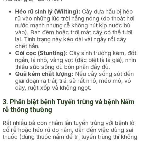
Héo rũ sinh lý (Wilting):
Cây dưa hấu bị héo
rũ vào những lúc trời nắng nóng (do thoát hơi
nước mạnh nhưng rễ không hút kịp nước bù
vào). Ban đêm hoặc trời mát cây có thể tươi
lại. Tình trạng này kéo dài vài ngày rồi cây
chết hẳn.
Còi cọc (Stunting):
Cây sinh trưởng kém, đốt
ngắn, lá nhỏ, vàng vọt (đặc biệt là lá già), nhìn
thiếu sức sống dù bón phân đầy đủ.
Quả kém chất lượng:
Nếu cây sống sót đến
giai đoạn ra trái, trái sẽ rất nhỏ, méo mó, vỏ
dày, ruột xốp và không ngọt.
3. Phân biệt bệnh Tuyến trùng và bệnh Nấm
rễ thông thường
Rất nhiều bà con nhầm lẫn tuyến trùng với bệnh lở
cổ rễ hoặc héo rũ do nấm, dẫn đến việc dùng sai
thuốc (dùng thuốc nấm để trị tuyến trùng thì không