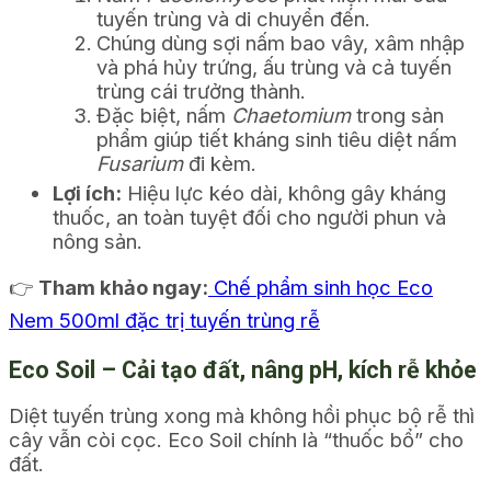
tuyến trùng và di chuyển đến.
Chúng dùng sợi nấm bao vây, xâm nhập
và phá hủy trứng, ấu trùng và cả tuyến
trùng cái trưởng thành.
Đặc biệt, nấm
Chaetomium
trong sản
phẩm giúp tiết kháng sinh tiêu diệt nấm
Fusarium
đi kèm.
Lợi ích:
Hiệu lực kéo dài, không gây kháng
thuốc, an toàn tuyệt đối cho người phun và
nông sản.
👉
Tham khảo ngay:
Chế phẩm sinh học Eco
Nem 500ml đặc trị tuyến trùng rễ
Eco Soil – Cải tạo đất, nâng pH, kích rễ khỏe
Diệt tuyến trùng xong mà không hồi phục bộ rễ thì
cây vẫn còi cọc. Eco Soil chính là “thuốc bổ” cho
đất.