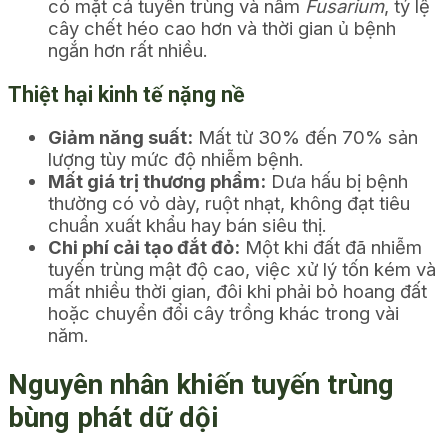
có mặt cả tuyến trùng và nấm
Fusarium
, tỷ lệ
cây chết héo cao hơn và thời gian ủ bệnh
ngắn hơn rất nhiều.
Thiệt hại kinh tế nặng nề
Giảm năng suất:
Mất từ 30% đến 70% sản
lượng tùy mức độ nhiễm bệnh.
Mất giá trị thương phẩm:
Dưa hấu bị bệnh
thường có vỏ dày, ruột nhạt, không đạt tiêu
chuẩn xuất khẩu hay bán siêu thị.
Chi phí cải tạo đắt đỏ:
Một khi đất đã nhiễm
tuyến trùng mật độ cao, việc xử lý tốn kém và
mất nhiều thời gian, đôi khi phải bỏ hoang đất
hoặc chuyển đổi cây trồng khác trong vài
năm.
Nguyên nhân khiến tuyến trùng
bùng phát dữ dội