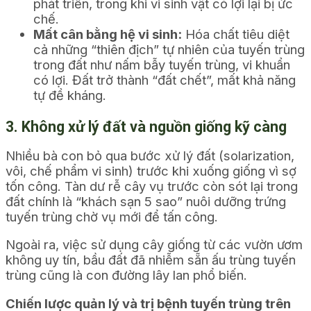
phát triển, trong khi vi sinh vật có lợi lại bị ức
chế.
Mất cân bằng hệ vi sinh:
Hóa chất tiêu diệt
cả những “thiên địch” tự nhiên của tuyến trùng
trong đất như nấm bẫy tuyến trùng, vi khuẩn
có lợi. Đất trở thành “đất chết”, mất khả năng
tự đề kháng.
3. Không xử lý đất và nguồn giống kỹ càng
Nhiều bà con bỏ qua bước xử lý đất (solarization,
vôi, chế phẩm vi sinh) trước khi xuống giống vì sợ
tốn công. Tàn dư rễ cây vụ trước còn sót lại trong
đất chính là “khách sạn 5 sao” nuôi dưỡng trứng
tuyến trùng chờ vụ mới để tấn công.
Ngoài ra, việc sử dụng cây giống từ các vườn ươm
không uy tín, bầu đất đã nhiễm sẵn ấu trùng tuyến
trùng cũng là con đường lây lan phổ biến.
Chiến lược quản lý và trị bệnh tuyến trùng trên