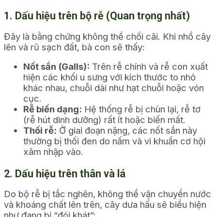
1. Dấu hiệu trên bộ rễ (Quan trọng nhất)
Đây là bằng chứng không thể chối cãi. Khi nhổ cây
lên và rũ sạch đất, bà con sẽ thấy:
Nốt sần (Galls):
Trên rễ chính và rễ con xuất
hiện các khối u sưng với kích thước to nhỏ
khác nhau, chuỗi dài như hạt chuỗi hoặc vón
cục.
Rễ biến dạng:
Hệ thống rễ bị chùn lại, rễ tơ
(rễ hút dinh dưỡng) rất ít hoặc biến mất.
Thối rễ:
Ở giai đoạn nặng, các nốt sần này
thường bị thối đen do nấm và vi khuẩn cơ hội
xâm nhập vào.
2. Dấu hiệu trên thân và lá
Do bộ rễ bị tắc nghẽn, không thể vận chuyển nước
và khoáng chất lên trên, cây dưa hấu sẽ biểu hiện
như đang bị “đói khát”: