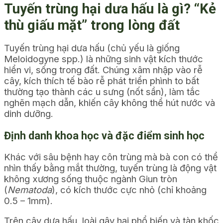
Tuyến trùng hại dưa hấu là gì? “Kẻ
thù giấu mặt” trong lòng đất
Tuyến trùng hại dưa hấu (chủ yếu là giống
Meloidogyne spp.) là những sinh vật kích thước
hiển vi, sống trong đất. Chúng xâm nhập vào rễ
cây, kích thích tế bào rễ phát triển phình to bất
thường tạo thành các u sưng (nốt sần), làm tắc
nghẽn mạch dẫn, khiến cây không thể hút nước và
dinh dưỡng.
Định danh khoa học và đặc điểm sinh học
Khác với sâu bệnh hay côn trùng mà bà con có thể
nhìn thấy bằng mắt thường, tuyến trùng là động vật
không xương sống thuộc ngành Giun tròn
(
Nematoda
), có kích thước cực nhỏ (chỉ khoảng
0.5 – 1mm).
Trên cây dưa hấu, loài gây hại phổ biến và tàn khốc