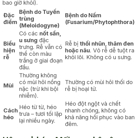
bao giờ khỏi).
Bệnh do Tuyến
Đặc
Bệnh do Nấm
trùng
điểm
(Fusarium/Phytophthora)
(Meloidogyne)
Có các
nốt sần,
u sưng
đặc
Biểu
Rễ bị
thối nhũn, thâm đen
trưng. Rễ vẫn có
hiện
hoặc nâu
. Vỏ rễ dễ tuột ra
thể còn màu
rễ
khỏi lõi. Không có u sưng.
trắng ở giai đoạn
đầu.
Thường không
có mùi hôi nồng
Thường có mùi hôi thối do
Mùi
nặc (trừ khi bội
rễ bị hoại tử.
nhiễm).
Héo đột ngột và chết
Héo từ từ, héo
Cách
nhanh chóng, không có
trưa – tươi tối lặp
héo
khả năng hồi phục vào ban
lại nhiều ngày.
đêm.