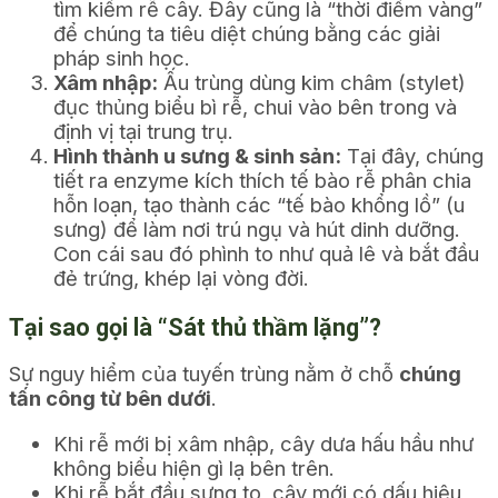
tìm kiếm rễ cây. Đây cũng là “thời điểm vàng”
để chúng ta tiêu diệt chúng bằng các giải
pháp sinh học.
Xâm nhập:
Ấu trùng dùng kim châm (stylet)
đục thủng biểu bì rễ, chui vào bên trong và
định vị tại trung trụ.
Hình thành u sưng & sinh sản:
Tại đây, chúng
tiết ra enzyme kích thích tế bào rễ phân chia
hỗn loạn, tạo thành các “tế bào khổng lồ” (u
sưng) để làm nơi trú ngụ và hút dinh dưỡng.
Con cái sau đó phình to như quả lê và bắt đầu
đẻ trứng, khép lại vòng đời.
Tại sao gọi là “Sát thủ thầm lặng”?
Sự nguy hiểm của tuyến trùng nằm ở chỗ
chúng
tấn công từ bên dưới
.
Khi rễ mới bị xâm nhập, cây dưa hấu hầu như
không biểu hiện gì lạ bên trên.
Khi rễ bắt đầu sưng to, cây mới có dấu hiệu