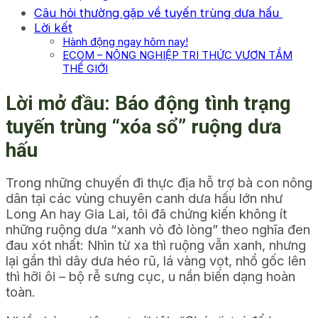
Câu hỏi thường gặp về tuyến trùng dưa hấu
Lời kết
Hành động ngay hôm nay!
ECOM – NÔNG NGHIỆP TRI THỨC VƯƠN TẦM
THẾ GIỚI
Lời mở đầu: Báo động tình trạng
tuyến trùng “xóa sổ” ruộng dưa
hấu
Trong những chuyến đi thực địa hỗ trợ bà con nông
dân tại các vùng chuyên canh dưa hấu lớn như
Long An hay Gia Lai, tôi đã chứng kiến không ít
những ruộng dưa “xanh vỏ đỏ lòng” theo nghĩa đen
đau xót nhất: Nhìn từ xa thì ruộng vẫn xanh, nhưng
lại gần thì dây dưa héo rũ, lá vàng vọt, nhổ gốc lên
thì hỡi ôi – bộ rễ sưng cục, u nần biến dạng hoàn
toàn.