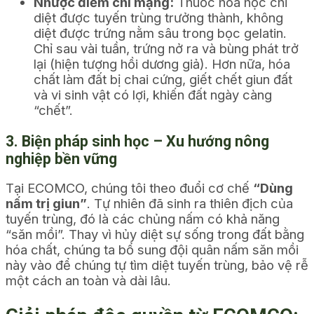
Nhược điểm chí mạng:
Thuốc hóa học chỉ
diệt được tuyến trùng trưởng thành, không
diệt được trứng nằm sâu trong bọc gelatin.
Chỉ sau vài tuần, trứng nở ra và bùng phát trở
lại (hiện tượng hồi dương giả). Hơn nữa, hóa
chất làm đất bị chai cứng, giết chết giun đất
và vi sinh vật có lợi, khiến đất ngày càng
“chết”.
3. Biện pháp sinh học – Xu hướng nông
nghiệp bền vững
Tại ECOMCO, chúng tôi theo đuổi cơ chế
“Dùng
nấm trị giun”
. Tự nhiên đã sinh ra thiên địch của
tuyến trùng, đó là các chủng nấm có khả năng
“săn mồi”. Thay vì hủy diệt sự sống trong đất bằng
hóa chất, chúng ta bổ sung đội quân nấm săn mồi
này vào để chúng tự tìm diệt tuyến trùng, bảo vệ rễ
một cách an toàn và dài lâu.