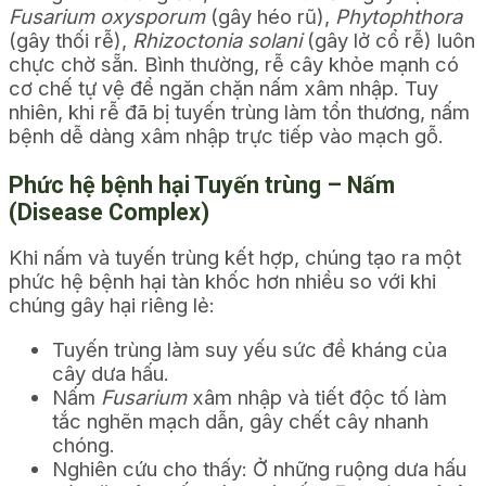
Fusarium oxysporum
(gây héo rũ),
Phytophthora
(gây thối rễ),
Rhizoctonia solani
(gây lở cổ rễ) luôn
chực chờ sẵn. Bình thường, rễ cây khỏe mạnh có
cơ chế tự vệ để ngăn chặn nấm xâm nhập. Tuy
nhiên, khi rễ đã bị tuyến trùng làm tổn thương, nấm
bệnh dễ dàng xâm nhập trực tiếp vào mạch gỗ.
Phức hệ bệnh hại Tuyến trùng – Nấm
(Disease Complex)
Khi nấm và tuyến trùng kết hợp, chúng tạo ra một
phức hệ bệnh hại tàn khốc hơn nhiều so với khi
chúng gây hại riêng lẻ:
Tuyến trùng làm suy yếu sức đề kháng của
cây dưa hấu.
Nấm
Fusarium
xâm nhập và tiết độc tố làm
tắc nghẽn mạch dẫn, gây chết cây nhanh
chóng.
Nghiên cứu cho thấy: Ở những ruộng dưa hấu