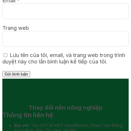
Email
*
Trang web
Lưu tên của tôi, email, và trang web trong trình
duyệt này cho lần bình luận kế tiếp của tôi.
Thay đổi
nền nông nghiệp
Thông tin liên hệ
Địa chỉ:
Tòa OCT3A KĐT HandiResco, Phạm Văn Đồng,
Xuân Đỉnh, Bắc Từ Liêm, Hà Nội