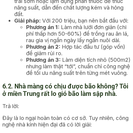
trái sớm hoặc lạm dụng phân thuốc để thúc
năng suất, dẫn đến chất lượng kém và hỏng
đất.
Giải pháp:
Với 200 triệu, bạn nên bắt đầu với:
Phương án 1:
Làm nhà lưới đơn giản (chi
phí thấp hơn 50-60%) để trồng rau ăn lá,
rau gia vị ngắn ngày lấy ngắn nuôi dài.
Phương án 2:
Hợp tác đầu tư (góp vốn)
để giảm rủi ro.
Phương án 3:
Làm diện tích nhỏ (500m2)
nhưng làm thật “tới”, chuẩn chỉ công nghệ
để tối ưu năng suất trên từng mét vuông.
6.2. Nhà màng có chịu được bão không? Tôi
ở miền Trung rất lo gió bão làm sập nhà.
Trả lời:
Đây là lo ngại hoàn toàn có cơ sở. Tuy nhiên, công
nghệ nhà kính hiện đại đã có lời giải: