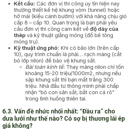
Kết cấu:
Các đơn vị thi công uy tín hiện nay
thường thiết kế hệ khung vòm (tunnel) hoặc
hở mái (kiểu cánh bướm) với khả năng chịu gió
cấp 8 – cấp 10. Quan trọng là bạn phải yêu
cầu đơn vị thi công cam kết về
độ dày của
thép
và kỹ thuật giằng móng (đổ bê tông
móng trụ).
Kỹ thuật ứng phó:
Khi có bão lớn (trên cấp
10), quy trình chuẩn là phải… rạch màng (cắt
bỏ lớp nilon) để bảo vệ khung sắt.
Bài toán kinh tế:
Thay màng nilon chỉ tốn
khoảng 15-20 triệu/1000m2, nhưng nếu
sập khung sắt thì bạn mất trắng 300
triệu. Nhà đầu tư thông minh phải chấp
nhận “bỏ con săn sắt, bắt con cá rô”
trong tình huống thiên tai.
6.3. Vấn đề nhức nhối nhất: “Đầu ra” cho
dưa lưới như thế nào? Có sợ bị thương lái ép
giá không?