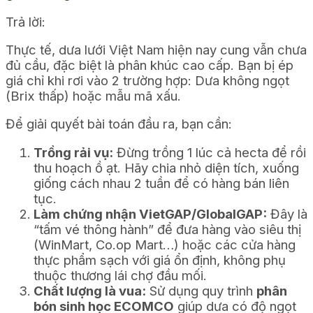
Trả lời:
Thực tế, dưa lưới Việt Nam hiện nay cung vẫn chưa
đủ cầu, đặc biệt là phân khúc cao cấp. Bạn bị ép
giá chỉ khi rơi vào 2 trường hợp: Dưa không ngọt
(Brix thấp) hoặc mẫu mã xấu.
Để giải quyết bài toán đầu ra, bạn cần:
Trồng rải vụ:
Đừng trồng 1 lúc cả hecta để rồi
thu hoạch ồ ạt. Hãy chia nhỏ diện tích, xuống
giống cách nhau 2 tuần để có hàng bán liên
tục.
Làm chứng nhận VietGAP/GlobalGAP:
Đây là
“tấm vé thông hành” để đưa hàng vào siêu thị
(WinMart, Co.op Mart…) hoặc các cửa hàng
thực phẩm sạch với giá ổn định, không phụ
thuộc thương lái chợ đầu mối.
Chất lượng là vua:
Sử dụng quy trình
phân
bón sinh học ECOMCO
giúp dưa có độ ngọt