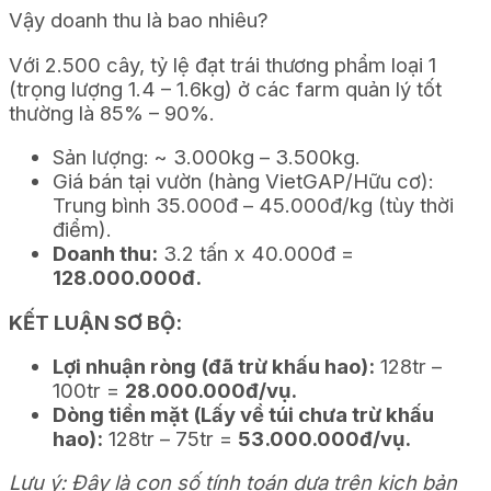
Vậy doanh thu là bao nhiêu?
Với 2.500 cây, tỷ lệ đạt trái thương phẩm loại 1
(trọng lượng 1.4 – 1.6kg) ở các farm quản lý tốt
thường là 85% – 90%.
Sản lượng: ~ 3.000kg – 3.500kg.
Giá bán tại vườn (hàng VietGAP/Hữu cơ):
Trung bình 35.000đ – 45.000đ/kg (tùy thời
điểm).
Doanh thu:
3.2 tấn x 40.000đ =
128.000.000đ.
KẾT LUẬN SƠ BỘ:
Lợi nhuận ròng (đã trừ khấu hao):
128tr –
100tr =
28.000.000đ/vụ.
Dòng tiền mặt (Lấy về túi chưa trừ khấu
hao):
128tr – 75tr =
53.000.000đ/vụ.
Lưu ý: Đây là con số tính toán dựa trên kịch bản