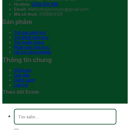
Hotline:
0336 001 586
Email:
Marketingecomjsc@gmail.com
Mã số thuế:
0109864128
Sản phẩm
Trừ sâu sinh học
Trừ bệnh sinh học
Trừ tuyến trùng
Phân bón sinh học
Hỗ trợ nông nghiệp
Thông tin chung
Về Ecom
Giải đáp
Chính sách
Liên hệ
Theo dõi Ecom
Tìm
kiếm: