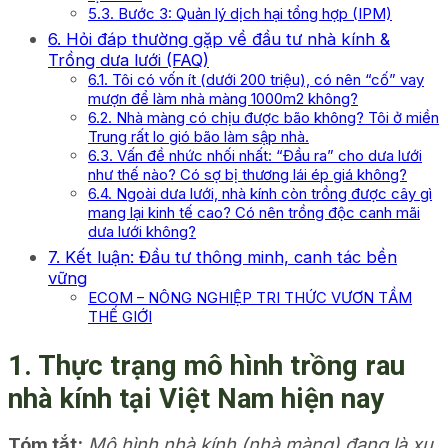
5.3. Bước 3: Quản lý dịch hại tổng hợp (IPM)
6. Hỏi đáp thường gặp về đầu tư nhà kính &
Trồng dưa lưới (FAQ)
6.1. Tôi có vốn ít (dưới 200 triệu), có nên “cố” vay
mượn để làm nhà màng 1000m2 không?
6.2. Nhà màng có chịu được bão không? Tôi ở miền
Trung rất lo gió bão làm sập nhà.
6.3. Vấn đề nhức nhối nhất: “Đầu ra” cho dưa lưới
như thế nào? Có sợ bị thương lái ép giá không?
6.4. Ngoài dưa lưới, nhà kính còn trồng được cây gì
mang lại kinh tế cao? Có nên trồng độc canh mãi
dưa lưới không?
7. Kết luận: Đầu tư thông minh, canh tác bền
vững
ECOM – NÔNG NGHIỆP TRI THỨC VƯƠN TẦM
THẾ GIỚI
1. Thực trạng mô hình trồng rau
nhà kính tại Việt Nam hiện nay
Tóm tắt:
Mô hình nhà kính (nhà màng) đang là xu