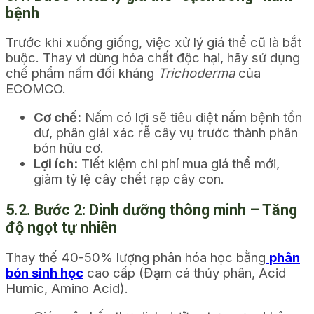
bệnh
Trước khi xuống giống, việc xử lý giá thể cũ là bắt
buộc. Thay vì dùng hóa chất độc hại, hãy sử dụng
chế phẩm nấm đối kháng
Trichoderma
của
ECOMCO.
Cơ chế:
Nấm có lợi sẽ tiêu diệt nấm bệnh tồn
dư, phân giải xác rễ cây vụ trước thành phân
bón hữu cơ.
Lợi ích:
Tiết kiệm chi phí mua giá thể mới,
giảm tỷ lệ cây chết rạp cây con.
5.2. Bước 2: Dinh dưỡng thông minh – Tăng
độ ngọt tự nhiên
Thay thế 40-50% lượng phân hóa học bằng
phân
bón sinh học
cao cấp (Đạm cá thủy phân, Acid
Humic, Amino Acid).