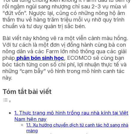
rồi ngậm ngùi sang nhượng chỉ sau 2-3 vụ mùa vì
“đứt vốn”. Ngược lại, cũng có những nông hộ âm
thầm thu về hàng trăm triệu mỗi vụ nhờ quy trình
chuẩn và tư duy quản trị sắc bén.
Bài viết này không vẽ ra một viễn cảnh màu hồng.
Với tư cách là một đơn vị đồng hành cùng bà con
nông dân và các Farm lớn nhỏ thông qua các giải
pháp
phân bón sinh học
, ECOMCO sẽ cùng bạn
bóc tách từng con số chi phí, lợi nhuận thực tế và
những “cạm bẫy” vô hình trong mô hình canh tác
này.
Tóm tắt bài viết
1. Thực trạng mô hình trồng rau nhà kính tại Việt
Nam hiện nay
1.1. Xu hướng chuyển dịch từ canh tác hở sang nhà
màng