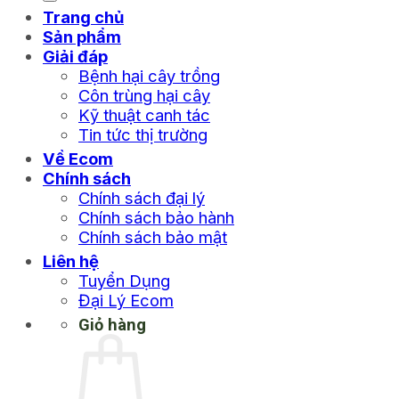
Trang chủ
Sản phẩm
Giải đáp
Bệnh hại cây trồng
Côn trùng hại cây
Kỹ thuật canh tác
Tin tức thị trường
Về Ecom
Chính sách
Chính sách đại lý
Chính sách bảo hành
Chính sách bảo mật
Liên hệ
Tuyển Dụng
Đại Lý Ecom
Giỏ hàng