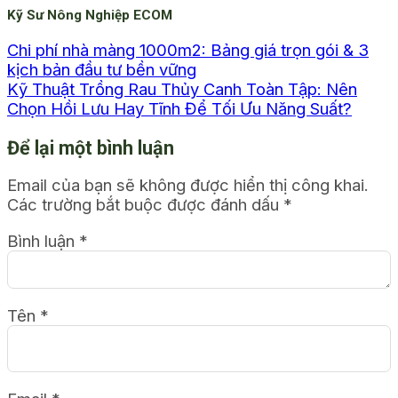
Kỹ Sư Nông Nghiệp ECOM
Chi phí nhà màng 1000m2: Bảng giá trọn gói & 3
kịch bản đầu tư bền vững
Kỹ Thuật Trồng Rau Thủy Canh Toàn Tập: Nên
Chọn Hồi Lưu Hay Tĩnh Để Tối Ưu Năng Suất?
Để lại một bình luận
Email của bạn sẽ không được hiển thị công khai.
Các trường bắt buộc được đánh dấu
*
Bình luận
*
Tên
*