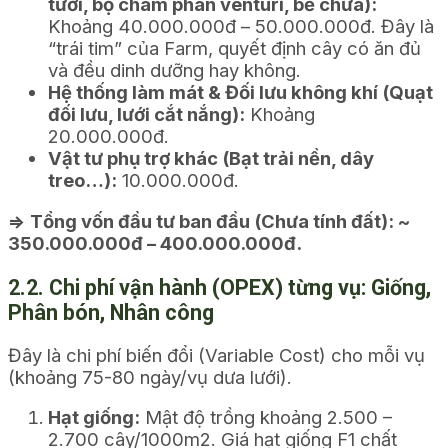
tưới, bộ châm phân venturi, bể chứa):
Khoảng 40.000.000đ – 50.000.000đ. Đây là
“trái tim” của Farm, quyết định cây có ăn đủ
và đều dinh dưỡng hay không.
Hệ thống làm mát & Đối lưu không khí (Quạt
đối lưu, lưới cắt nắng):
Khoảng
20.000.000đ.
Vật tư phụ trợ khác (Bạt trải nền, dây
treo…):
10.000.000đ.
=> Tổng vốn đầu tư ban đầu (Chưa tính đất): ~
350.000.000đ – 400.000.000đ.
2.2. Chi phí vận hành (OPEX) từng vụ: Giống,
Phân bón, Nhân công
Đây là chi phí biến đổi (Variable Cost) cho mỗi vụ
(khoảng 75-80 ngày/vụ dưa lưới).
Hạt giống:
Mật độ trồng khoảng 2.500 –
2.700 cây/1000m2. Giá hạt giống F1 chất