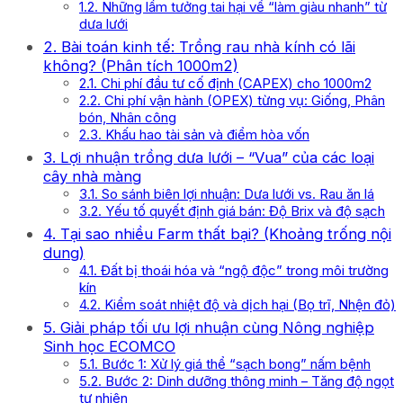
1.2. Những lầm tưởng tai hại về “làm giàu nhanh” từ
dưa lưới
2. Bài toán kinh tế: Trồng rau nhà kính có lãi
không? (Phân tích 1000m2)
2.1. Chi phí đầu tư cố định (CAPEX) cho 1000m2
2.2. Chi phí vận hành (OPEX) từng vụ: Giống, Phân
bón, Nhân công
2.3. Khấu hao tài sản và điểm hòa vốn
3. Lợi nhuận trồng dưa lưới – “Vua” của các loại
cây nhà màng
3.1. So sánh biên lợi nhuận: Dưa lưới vs. Rau ăn lá
3.2. Yếu tố quyết định giá bán: Độ Brix và độ sạch
4. Tại sao nhiều Farm thất bại? (Khoảng trống nội
dung)
4.1. Đất bị thoái hóa và “ngộ độc” trong môi trường
kín
4.2. Kiểm soát nhiệt độ và dịch hại (Bọ trĩ, Nhện đỏ)
5. Giải pháp tối ưu lợi nhuận cùng Nông nghiệp
Sinh học ECOMCO
5.1. Bước 1: Xử lý giá thể “sạch bong” nấm bệnh
5.2. Bước 2: Dinh dưỡng thông minh – Tăng độ ngọt
tự nhiên