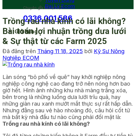
Tuyển Dụng
Đại Lý Ecom
Chuyên gia hỗ trợ 24/7
0336 001 586
Trồng rau nhà kính có lãi không?
Bài toán lợi nhuận trồng dưa lưới
Giỏ hàng
& Sự thật từ các Farm 2025
Đã đăng trên
Tháng 11 18, 2025
bởi
Kỹ Sư Nông
Nghiệp ECOM
Làn sóng “bỏ phố về quê” hay khởi nghiệp nông
nghiệp công nghệ cao đang trở nên nóng hơn bao
giờ hết. Hình ảnh những khu nhà màng trắng xóa,
bên trong là những luống dưa lưới trĩu quả, hay
những giàn rau xanh mướt mắt thực sự rất hấp dẫn.
Nhưng đằng sau vẻ hào nhoáng đó, câu hỏi cốt tử
mà bất kỳ nhà đầu tư nào cũng phải đối mặt là:
Trồng rau nhà kính có lãi không?
Tôi đã từng chứng kiến không ít Farm đầu tư tiền tỷ