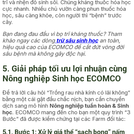
trĩ và nhện đỏ sinh sôi. Chúng kháng thuốc hóa học
cực nhanh. Nhiều chủ vườn càng phun thuốc hóa
học, sâu càng khỏe, còn người thì “bệnh” trước
cây.
Bạn đang đau đầu vì bọ trĩ kháng thuốc? Tham
khảo ngay các dòng
trừ sâu sinh học
an toàn,
hiệu quả cao của ECOMCO để cắt đứt vòng đời
sâu bệnh mà không gây độc hại.
5. Giải pháp tối ưu lợi nhuận cùng
Nông nghiệp Sinh học ECOMCO
Để trả lời câu hỏi “Trồng rau nhà kính có lãi không”
bằng một cái gật đầu chắc nịch, bạn cần chuyển
dịch sang mô hình
Nông nghiệp tuần hoàn & Sinh
học
. ECOMCO mang đến cho bạn một quy trình “3
Bước” đã được kiểm chứng tại các Farm đối tác:
5.1. Bước 1: Xử lý giá thể “sạch bong” nấm