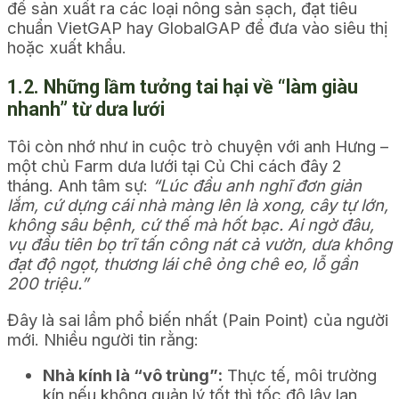
để sản xuất ra các loại nông sản sạch, đạt tiêu
chuẩn VietGAP hay GlobalGAP để đưa vào siêu thị
hoặc xuất khẩu.
1.2. Những lầm tưởng tai hại về “làm giàu
nhanh” từ dưa lưới
Tôi còn nhớ như in cuộc trò chuyện với anh Hưng –
một chủ Farm dưa lưới tại Củ Chi cách đây 2
tháng. Anh tâm sự:
“Lúc đầu anh nghĩ đơn giản
lắm, cứ dựng cái nhà màng lên là xong, cây tự lớn,
không sâu bệnh, cứ thế mà hốt bạc. Ai ngờ đâu,
vụ đầu tiên bọ trĩ tấn công nát cả vườn, dưa không
đạt độ ngọt, thương lái chê ỏng chê eo, lỗ gần
200 triệu.”
Đây là sai lầm phổ biến nhất (Pain Point) của người
mới. Nhiều người tin rằng:
Nhà kính là “vô trùng”:
Thực tế, môi trường
kín nếu không quản lý tốt thì tốc độ lây lan