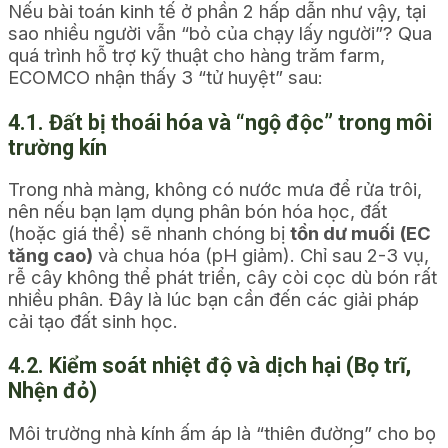
Nếu bài toán kinh tế ở phần 2 hấp dẫn như vậy, tại
sao nhiều người vẫn “bỏ của chạy lấy người”? Qua
quá trình hỗ trợ kỹ thuật cho hàng trăm farm,
ECOMCO nhận thấy 3 “tử huyệt” sau:
4.1. Đất bị thoái hóa và “ngộ độc” trong môi
trường kín
Trong nhà màng, không có nước mưa để rửa trôi,
nên nếu bạn lạm dụng phân bón hóa học, đất
(hoặc giá thể) sẽ nhanh chóng bị
tồn dư muối (EC
tăng cao)
và chua hóa (pH giảm). Chỉ sau 2-3 vụ,
rễ cây không thể phát triển, cây còi cọc dù bón rất
nhiều phân. Đây là lúc bạn cần đến các giải pháp
cải tạo đất sinh học.
4.2. Kiểm soát nhiệt độ và dịch hại (Bọ trĩ,
Nhện đỏ)
Môi trường nhà kính ấm áp là “thiên đường” cho bọ