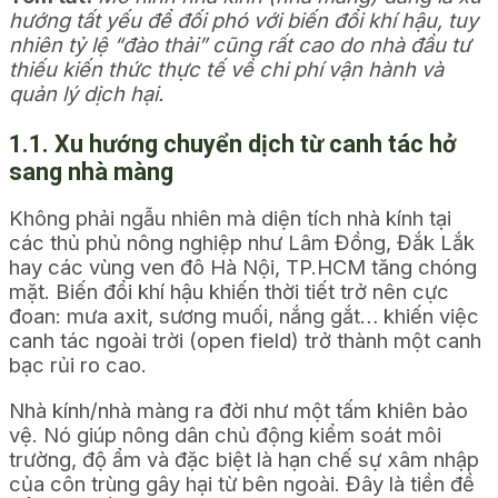
hướng tất yếu để đối phó với biến đổi khí hậu, tuy
nhiên tỷ lệ “đào thải” cũng rất cao do nhà đầu tư
thiếu kiến thức thực tế về chi phí vận hành và
quản lý dịch hại.
1.1. Xu hướng chuyển dịch từ canh tác hở
sang nhà màng
Không phải ngẫu nhiên mà diện tích nhà kính tại
các thủ phủ nông nghiệp như Lâm Đồng, Đắk Lắk
hay các vùng ven đô Hà Nội, TP.HCM tăng chóng
mặt. Biến đổi khí hậu khiến thời tiết trở nên cực
đoan: mưa axit, sương muối, nắng gắt… khiến việc
canh tác ngoài trời (open field) trở thành một canh
bạc rủi ro cao.
Nhà kính/nhà màng ra đời như một tấm khiên bảo
vệ. Nó giúp nông dân chủ động kiểm soát môi
trường, độ ẩm và đặc biệt là hạn chế sự xâm nhập
của côn trùng gây hại từ bên ngoài. Đây là tiền đề