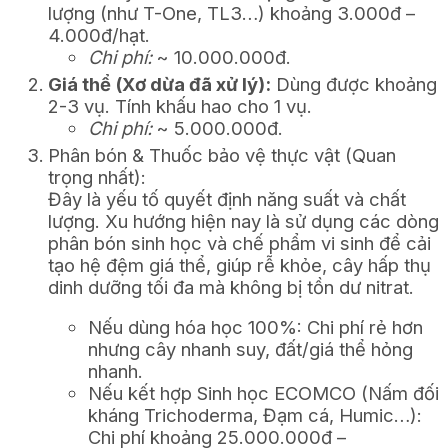
lượng (như T-One, TL3…) khoảng 3.000đ –
4.000đ/hạt.
Chi phí:
~ 10.000.000đ.
Giá thể (Xơ dừa đã xử lý):
Dùng được khoảng
2-3 vụ. Tính khấu hao cho 1 vụ.
Chi phí:
~ 5.000.000đ.
Phân bón & Thuốc bảo vệ thực vật (Quan
trọng nhất):
Đây là yếu tố quyết định năng suất và chất
lượng. Xu hướng hiện nay là sử dụng các dòng
phân bón sinh học và chế phẩm vi sinh để cải
tạo hệ đệm giá thể, giúp rễ khỏe, cây hấp thụ
dinh dưỡng tối đa mà không bị tồn dư nitrat.
Nếu dùng hóa học 100%: Chi phí rẻ hơn
nhưng cây nhanh suy, đất/giá thể hỏng
nhanh.
Nếu kết hợp Sinh học ECOMCO (Nấm đối
kháng Trichoderma, Đạm cá, Humic…):
Chi phí khoảng 25.000.000đ –