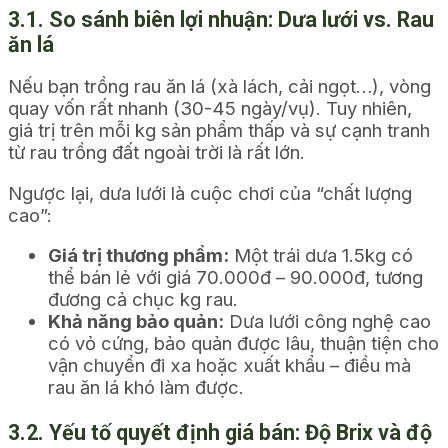
3.1. So sánh biên lợi nhuận: Dưa lưới vs. Rau
ăn lá
Nếu bạn trồng rau ăn lá (xà lách, cải ngọt…), vòng
quay vốn rất nhanh (30-45 ngày/vụ). Tuy nhiên,
giá trị trên mỗi kg sản phẩm thấp và sự cạnh tranh
từ rau trồng đất ngoài trời là rất lớn.
Ngược lại, dưa lưới là cuộc chơi của “chất lượng
cao”:
Giá trị thương phẩm:
Một trái dưa 1.5kg có
thể bán lẻ với giá 70.000đ – 90.000đ, tương
đương cả chục kg rau.
Khả năng bảo quản:
Dưa lưới công nghệ cao
có vỏ cứng, bảo quản được lâu, thuận tiện cho
vận chuyển đi xa hoặc xuất khẩu – điều mà
rau ăn lá khó làm được.
3.2. Yếu tố quyết định giá bán: Độ Brix và độ