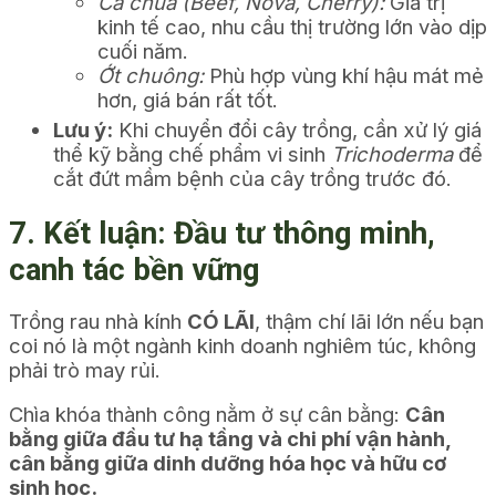
Cà chua (Beef, Nova, Cherry):
Giá trị
kinh tế cao, nhu cầu thị trường lớn vào dịp
cuối năm.
Ớt chuông:
Phù hợp vùng khí hậu mát mẻ
hơn, giá bán rất tốt.
Lưu ý:
Khi chuyển đổi cây trồng, cần xử lý giá
thể kỹ bằng chế phẩm vi sinh
Trichoderma
để
cắt đứt mầm bệnh của cây trồng trước đó.
7. Kết luận: Đầu tư thông minh,
canh tác bền vững
Trồng rau nhà kính
CÓ LÃI
, thậm chí lãi lớn nếu bạn
coi nó là một ngành kinh doanh nghiêm túc, không
phải trò may rủi.
Chìa khóa thành công nằm ở sự cân bằng:
Cân
bằng giữa đầu tư hạ tầng và chi phí vận hành,
cân bằng giữa dinh dưỡng hóa học và hữu cơ
sinh học.