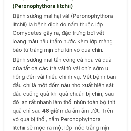
(
Peronophythora litchii
)
Bệnh sương mai hại vải (
Peronophythora
litchii
) là bệnh dịch do nấm thuộc lớp
Oomycetes gây ra, đặc trưng bởi vết
loang màu nâu thấm nước kèm lớp màng
bào tử trắng mịn phủ kín vỏ quả chín.
Bệnh sương mai tấn công cả hoa và quả
của tất cả các trà vải từ vải chín sớm u
hồng đến vải thiều chính vụ. Vết bệnh ban
đầu chỉ là một đốm nâu nhỏ xuất hiện sát
đầu cuống quả khi quả chuẩn bị chín, sau
đó lan rất nhanh làm thối nhũn toàn bộ thịt
quả chỉ sau
48 giờ
mưa ẩm ẩm ướt. Trên
vỏ quả bị thối, nấm
Peronophythora
litchii
sẽ mọc ra một lớp mốc trắng mịn