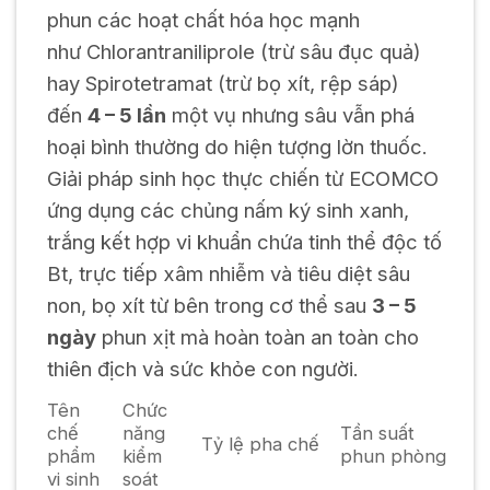
phun các hoạt chất hóa học mạnh
như
Chlorantraniliprole
(trừ sâu đục quả)
hay
Spirotetramat
(trừ bọ xít, rệp sáp)
đến
4 – 5 lần
một vụ nhưng sâu vẫn phá
hoại bình thường do hiện tượng lờn thuốc.
Giải pháp sinh học thực chiến từ ECOMCO
ứng dụng các chủng nấm ký sinh xanh,
trắng kết hợp vi khuẩn chứa tinh thể độc tố
Bt, trực tiếp xâm nhiễm và tiêu diệt sâu
non, bọ xít từ bên trong cơ thể sau
3 – 5
ngày
phun xịt mà hoàn toàn an toàn cho
thiên địch và sức khỏe con người.
Tên
Chức
chế
năng
Tần suất
Tỷ lệ pha chế
phẩm
kiểm
phun phòng
vi sinh
soát