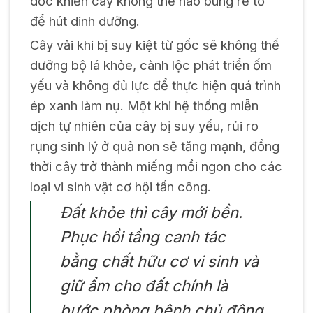
dốc khiến cây không thể nào bung rễ tơ
để hút dinh dưỡng.
Cây vải khi bị suy kiệt từ gốc sẽ không thể
dưỡng bộ lá khỏe, cành lộc phát triển ốm
yếu và không đủ lực để thực hiện quá trình
ép xanh làm nụ. Một khi hệ thống miễn
dịch tự nhiên của cây bị suy yếu, rủi ro
rụng sinh lý ở quả non sẽ tăng mạnh, đồng
thời cây trở thành miếng mồi ngon cho các
loại vi sinh vật cơ hội tấn công.
Đất khỏe thì cây mới bền.
Phục hồi tầng canh tác
bằng chất hữu cơ vi sinh và
giữ ẩm cho đất chính là
bước phòng bệnh chủ động