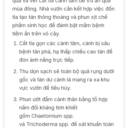
quả và vết cắt tỉa cành tăm để trú ẩn qua
mùa đông. Nhà vườn cần kết hợp việc đốn
tỉa tạo tán thông thoáng và phun xịt chế
phẩm sinh học để đánh bật mầm bệnh
tiềm ẩn trên vỏ cây.
Cắt tỉa gọn các cành tăm, cành bị sâu
bệnh tàn phá, hạ thấp chiều cao tán để
đón ánh nắng trực tiếp.
Thu dọn sạch sẽ toàn bộ quả rụng dưới
gốc và tàn dư cành lá mang ra xa khu
vực vườn để tiêu hủy.
Phun ướt đẫm cành thân bằng tổ hợp
nấm đối kháng tinh khiết
gồm
Chaetomium
spp.
và
Trichoderma
spp. để sát khuẩn toàn