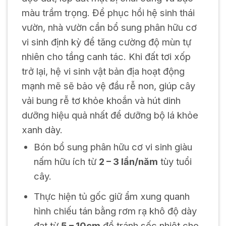
màu trầm trọng. Để phục hồi hệ sinh thái
vườn, nhà vườn cần bổ sung phân hữu cơ
vi sinh định kỳ để tăng cường độ mùn tự
nhiên cho tầng canh tác. Khi đất tơi xốp
trở lại, hệ vi sinh vật bản địa hoạt động
mạnh mẽ sẽ bảo vệ đầu rễ non, giúp cây
vải bung rễ tơ khỏe khoắn và hút dinh
dưỡng hiệu quả nhất để dưỡng bộ lá khỏe
xanh dày.
Bón bổ sung phân hữu cơ vi sinh giàu
nấm hữu ích từ
2 – 3 lần/năm
tùy tuổi
cây.
Thực hiện tủ gốc giữ ẩm xung quanh
hình chiếu tán bằng rơm rạ khô độ dày
đạt từ
5 – 10cm
để tránh sốc nhiệt cho