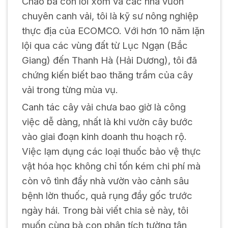
Chào bà con lối xóm và các nhà vườn
chuyên canh vải, tôi là kỹ sư nông nghiệp
thực địa của ECOMCO. Với hơn 10 năm lặn
lội qua các vùng đất từ Lục Ngạn (Bắc
Giang) đến Thanh Hà (Hải Dương), tôi đã
chứng kiến biết bao thăng trầm của cây
vải trong từng mùa vụ.
Canh tác cây vải chưa bao giờ là công
việc dễ dàng, nhất là khi vườn cây bước
vào giai đoạn kinh doanh thu hoạch rộ.
Việc lạm dụng các loại thuốc bảo vệ thực
vật hóa học không chỉ tốn kém chi phí mà
còn vô tình đẩy nhà vườn vào cảnh sâu
bệnh lờn thuốc, quả rụng đầy gốc trước
ngày hái. Trong bài viết chia sẻ này, tôi
muốn cùng bà con phân tích tường tận