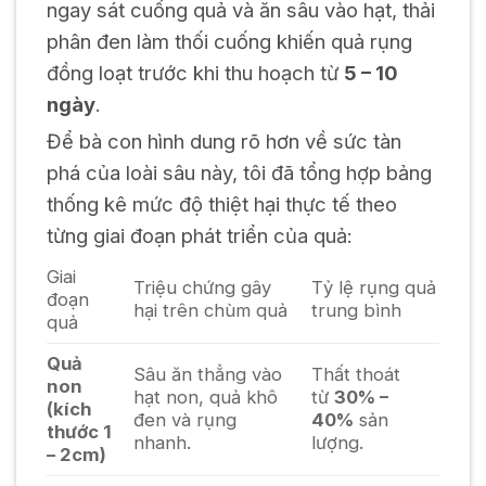
ngay sát cuống quả và ăn sâu vào hạt, thải
phân đen làm thối cuống khiến quả rụng
đồng loạt trước khi thu hoạch từ
5 – 10
ngày
.
Để bà con hình dung rõ hơn về sức tàn
phá của loài sâu này, tôi đã tổng hợp bảng
thống kê mức độ thiệt hại thực tế theo
từng giai đoạn phát triển của quả:
Giai
Triệu chứng gây
Tỷ lệ rụng quả
đoạn
hại trên chùm quả
trung bình
quả
Quả
Sâu ăn thẳng vào
Thất thoát
non
hạt non, quả khô
từ
30% –
(kích
đen và rụng
40%
sản
thước 1
nhanh.
lượng.
– 2cm)