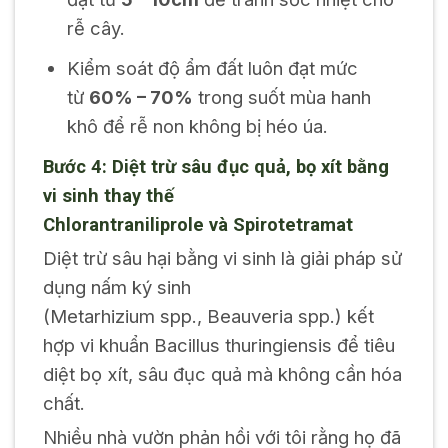
rễ cây.
Kiểm soát độ ẩm đất luôn đạt mức
từ
60% – 70%
trong suốt mùa hanh
khô để rễ non không bị héo úa.
Bước 4: Diệt trừ sâu đục quả, bọ xít bằng
vi sinh thay thế
Chlorantraniliprole
và
Spirotetramat
Diệt trừ sâu hại bằng vi sinh là giải pháp sử
dụng nấm ký sinh
(
Metarhizium
spp.,
Beauveria
spp.) kết
hợp vi khuẩn
Bacillus thuringiensis
để tiêu
diệt bọ xít, sâu đục quả mà không cần hóa
chất.
Nhiều nhà vườn phản hồi với tôi rằng họ đã