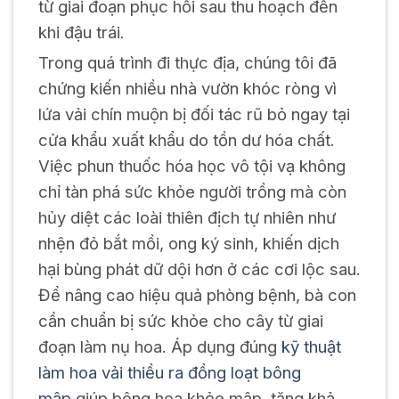
từ giai đoạn phục hồi sau thu hoạch đến
khi đậu trái.
Trong quá trình đi thực địa, chúng tôi đã
chứng kiến nhiều nhà vườn khóc ròng vì
lứa vải chín muộn bị đối tác rũ bỏ ngay tại
cửa khẩu xuất khẩu do tồn dư hóa chất.
Việc phun thuốc hóa học vô tội vạ không
chỉ tàn phá sức khỏe người trồng mà còn
hủy diệt các loài thiên địch tự nhiên như
nhện đỏ bắt mồi, ong ký sinh, khiến dịch
hại bùng phát dữ dội hơn ở các cơi lộc sau.
Để nâng cao hiệu quả phòng bệnh, bà con
cần chuẩn bị sức khỏe cho cây từ giai
đoạn làm nụ hoa. Áp dụng đúng
kỹ thuật
làm hoa vải thiều ra đồng loạt bông
mập
giúp bông hoa khỏe mập, tăng khả