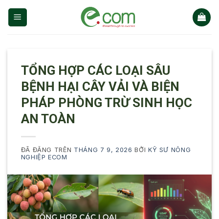
Chuyển
đến
nội
dung
TỔNG HỢP CÁC LOẠI SÂU
BỆNH HẠI CÂY VẢI VÀ BIỆN
PHÁP PHÒNG TRỪ SINH HỌC
AN TOÀN
ĐÃ ĐĂNG TRÊN
THÁNG 7 9, 2026
BỞI
KỸ SƯ NÔNG
NGHIỆP ECOM