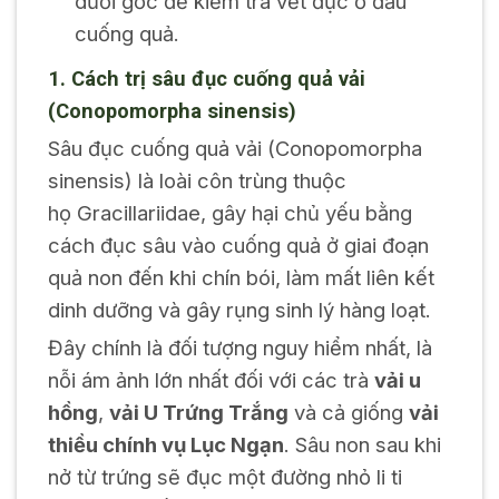
dưới gốc để kiểm tra vết đục ở đầu
cuống quả.
1. Cách trị sâu đục cuống quả vải
(
Conopomorpha sinensis
)
Sâu đục cuống quả vải (
Conopomorpha
sinensis
) là loài côn trùng thuộc
họ
Gracillariidae
, gây hại chủ yếu bằng
cách đục sâu vào cuống quả ở giai đoạn
quả non đến khi chín bói, làm mất liên kết
dinh dưỡng và gây rụng sinh lý hàng loạt.
Đây chính là đối tượng nguy hiểm nhất, là
nỗi ám ảnh lớn nhất đối với các trà
vải u
hồng
,
vải U Trứng Trắng
và cả giống
vải
thiều chính vụ Lục Ngạn
. Sâu non sau khi
nở từ trứng sẽ đục một đường nhỏ li ti