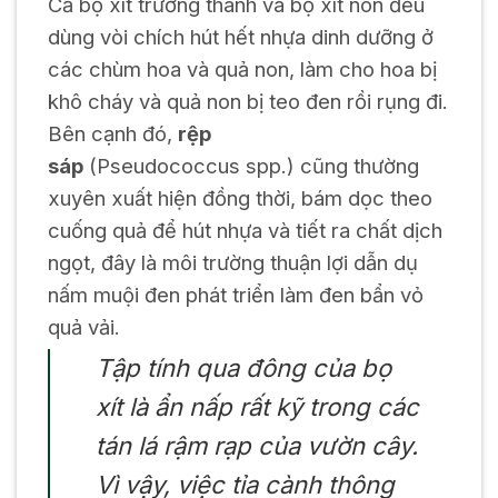
Cả bọ xít trưởng thành và bọ xít non đều
dùng vòi chích hút hết nhựa dinh dưỡng ở
các chùm hoa và quả non, làm cho hoa bị
khô cháy và quả non bị teo đen rồi rụng đi.
Bên cạnh đó,
rệp
sáp
(
Pseudococcus
spp.) cũng thường
xuyên xuất hiện đồng thời, bám dọc theo
cuống quả để hút nhựa và tiết ra chất dịch
ngọt, đây là môi trường thuận lợi dẫn dụ
nấm muội đen phát triển làm đen bẩn vỏ
quả vải.
Tập tính qua đông của bọ
xít là ẩn nấp rất kỹ trong các
tán lá rậm rạp của vườn cây.
Vì vậy, việc tỉa cành thông