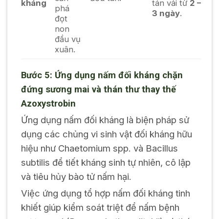
kháng
tán vải từ
2 –
phá
3 ngày
.
đọt
non
đầu vụ
xuân.
Bước 5: Ứng dụng nấm đối kháng chặn
đứng sương mai và thán thư thay thế
Azoxystrobin
Ứng dụng nấm đối kháng là biện pháp sử
dụng các chủng vi sinh vật đối kháng hữu
hiệu như
Chaetomium
spp. và
Bacillus
subtilis
để tiết kháng sinh tự nhiên, cô lập
và tiêu hủy bào tử nấm hại.
Việc ứng dụng tổ hợp nấm đối kháng tinh
khiết giúp kiểm soát triệt để nấm bệnh