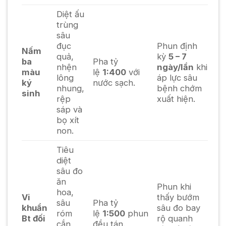
Diệt ấu
trùng
sâu
đục
Phun định
Nấm
quả,
kỳ
5 – 7
ba
Pha tỷ
nhện
ngày/lần
khi
màu
lệ
1:400
với
lông
áp lực sâu
ký
nước sạch.
nhung,
bệnh chớm
sinh
rệp
xuất hiện.
sáp và
bọ xít
non.
Tiêu
diệt
sâu đo
ăn
Phun khi
hoa,
Vi
thấy bướm
sâu
Pha tỷ
khuẩn
sâu đo bay
róm
lệ
1:500
phun
Bt đối
rộ quanh
cắn
đều tán.