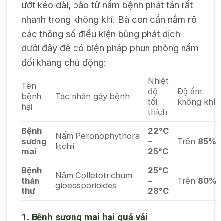
ướt kéo dài, bào tử nấm bệnh phát tán rất
nhanh trong không khí. Bà con cần nắm rõ
các thông số điều kiện bùng phát dịch
dưới đây để có biện pháp phun phòng nấm
đối kháng chủ động:
Nhiệt
Tên
độ
Độ ẩm
bệnh
Tác nhân gây bệnh
tối
không khí
hại
thích
Bệnh
22°C
Nấm
Peronophythora
sương
–
Trên
85%
litchii
mai
25°C
Bệnh
25°C
Nấm
Colletotrichum
thán
–
Trên
80%
gloeosporioides
thư
28°C
1. Bệnh sương mai hại quả vải