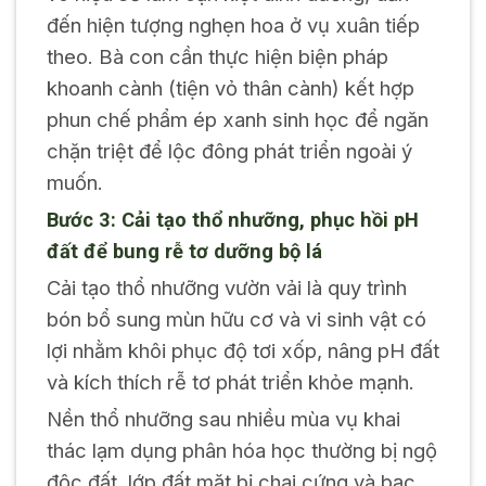
đến hiện tượng nghẹn hoa ở vụ xuân tiếp
theo. Bà con cần thực hiện biện pháp
khoanh cành (tiện vỏ thân cành) kết hợp
phun chế phẩm ép xanh sinh học để ngăn
chặn triệt để lộc đông phát triển ngoài ý
muốn.
Bước 3: Cải tạo thổ nhưỡng, phục hồi pH
đất để bung rễ tơ dưỡng bộ lá
Cải tạo thổ nhưỡng vườn vải là quy trình
bón bổ sung mùn hữu cơ và vi sinh vật có
lợi nhằm khôi phục độ tơi xốp, nâng pH đất
và kích thích rễ tơ phát triển khỏe mạnh.
Nền thổ nhưỡng sau nhiều mùa vụ khai
thác lạm dụng phân hóa học thường bị ngộ
độc đất, lớp đất mặt bị chai cứng và bạc