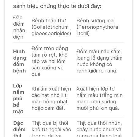
sánh triệu chứng thực tế dưới đây:
Đặc
Bệnh thán thư
Bệnh sương mai
điểm
(
Colletotrichum
(
Peronophythora
nhận
gloeosporioides
)
litchii
)
diện
Đốm tròn đồng
Hình
Đốm màu nâu sẫm,
tâm rõ rệt, khô
dạng
loang lổ dạng thấm
ráp và hơi lõm
đốm
nước không có
sâu xuống vỏ
bệnh
ranh giới rõ ràng.
quả.
Lớp
Khi ẩm xuất hiện
Xuất hiện lớp tơ
nấm
các hạt nhỏ li ti
nấm màu trắng mịn
phủ
màu hồng nhạt
màng như sương
bề
hoặc cam đất.
muối phủ kín quả.
mặt
Đặc
Thịt quả bị thối
Thịt quả thối nhũn,
điểm
khô từ ngoài vào
chảy nước chua và
thịt
trong, dai và
rụng quả hàng loạt