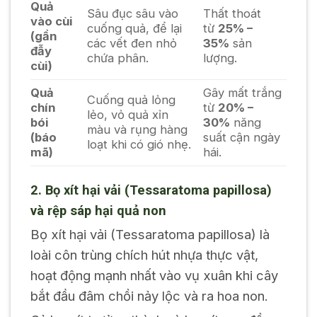
Quả
Sâu đục sâu vào
Thất thoát
vào cùi
cuống quả, để lại
từ
25% –
(gần
các vết đen nhỏ
35%
sản
đẫy
chứa phân.
lượng.
cùi)
Quả
Gây mất trắng
Cuống quả lỏng
chín
từ
20% –
lẻo, vỏ quả xỉn
bói
30%
năng
màu và rụng hàng
(báo
suất cận ngày
loạt khi có gió nhẹ.
mã)
hái.
2. Bọ xít hại vải (
Tessaratoma papillosa
)
và rệp sáp hại quả non
Bọ xít hại vải (
Tessaratoma papillosa
) là
loài côn trùng chích hút nhựa thực vật,
hoạt động mạnh nhất vào vụ xuân khi cây
bắt đầu đâm chồi nảy lộc và ra hoa non.