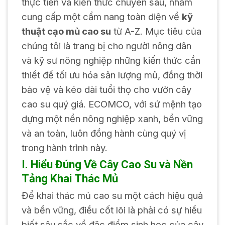
thực tiễn và kiến thức chuyên sâu, nhằm
cung cấp một cẩm nang toàn diện về
kỹ
thuật cạo mủ cao su
từ A-Z. Mục tiêu của
chúng tôi là trang bị cho người nông dân
và kỹ sư nông nghiệp những kiến thức cần
thiết để tối ưu hóa sản lượng mủ, đồng thời
bảo vệ và kéo dài tuổi thọ cho vườn cây
cao su quý giá. ECOMCO, với sứ mệnh tạo
dựng một nền nông nghiệp xanh, bền vững
và an toàn, luôn đồng hành cùng quý vị
trong hành trình này.
I. Hiểu Đúng Về Cây Cao Su và Nền
Tảng Khai Thác Mủ
Để khai thác mủ cao su một cách hiệu quả
và bền vững, điều cốt lõi là phải có sự hiểu
biết sâu sắc về đặc điểm sinh học của cây