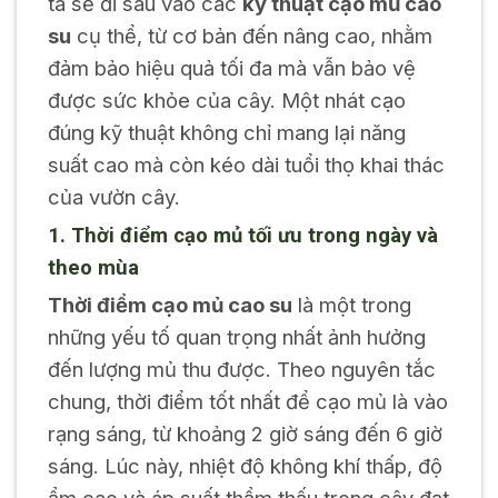
ta sẽ đi sâu vào các
kỹ thuật cạo mủ cao
su
cụ thể, từ cơ bản đến nâng cao, nhằm
đảm bảo hiệu quả tối đa mà vẫn bảo vệ
được sức khỏe của cây. Một nhát cạo
đúng kỹ thuật không chỉ mang lại năng
suất cao mà còn kéo dài tuổi thọ khai thác
của vườn cây.
1. Thời điểm cạo mủ tối ưu trong ngày và
theo mùa
Thời điểm cạo mủ cao su
là một trong
những yếu tố quan trọng nhất ảnh hưởng
đến lượng mủ thu được. Theo nguyên tắc
chung, thời điểm tốt nhất để cạo mủ là vào
rạng sáng, từ khoảng 2 giờ sáng đến 6 giờ
sáng. Lúc này, nhiệt độ không khí thấp, độ
ẩm cao và áp suất thẩm thấu trong cây đạt