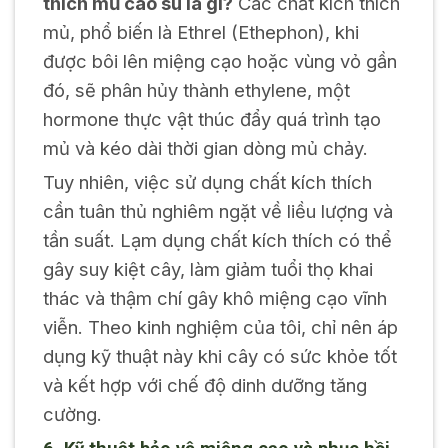
thích mủ cao su là gì?
Các chất kích thích
mủ, phổ biến là Ethrel (Ethephon), khi
được bôi lên miệng cạo hoặc vùng vỏ gần
đó, sẽ phân hủy thành ethylene, một
hormone thực vật thúc đẩy quá trình tạo
mủ và kéo dài thời gian dòng mủ chảy.
Tuy nhiên, việc sử dụng chất kích thích
cần tuân thủ nghiêm ngặt về liều lượng và
tần suất. Lạm dụng chất kích thích có thể
gây suy kiệt cây, làm giảm tuổi thọ khai
thác và thậm chí gây khô miệng cạo vĩnh
viễn. Theo kinh nghiệm của tôi, chỉ nên áp
dụng kỹ thuật này khi cây có sức khỏe tốt
và kết hợp với chế độ dinh dưỡng tăng
cường.