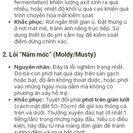
fermentation) khiến lượng axit sinh ra quá
nhiều, hoặc nhiệt độ khối ủ quá cao khiến quá
trình chuyển hóa mất kiểm soát.
Khắc phục:
Rút ngắn thời gian ủ. Đặt thùng ủ
ở nơi mát mẻ, tránh ánh nắng trực tiếp. Sử
dụng thiết bị đo pH cầm tay để kiểm soát
điểm dừng chính xác.
2. Lỗi “Nấm mốc” (Moldy/Musty)
Nguyên nhân:
Đây là lỗi nghiêm trọng nhất.
Do bà con phơi hạt quá dày trên sân gạch
hoặc bạt, độ ẩm không thoát được, hoặc phơi
vào những ngày mưa dầm mà không có
phương án sấy hỗ trợ.
Khắc phục:
Tuyệt đối phải
phơi trên giàn lưới
(cách mặt đất 50-70cm) để gió lưu thông cả
trên và dưới. Thường xuyên đảo hạt (ít nhất 1
tiếng/lần) trong những ngày đầu. Nếu có điều
kiện, hãy đầu tư nhà màng đơn giản để tránh
sương đêm và mưa bất chợt.