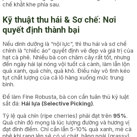
chế khắt khe phía sau.
Kỹ thuật thu hái & Sơ chế: Nơi
quyết định thành bại
Nếu dinh dưỡng là “nội lực”, thì thu hái và sơ chế
chính là “chiếc áo” quyết định vẻ đẹp và giá trị của
hạt cà phê. Nhiều bà con chăm cây rất tốt, nhưng
đến ngày hái lại nóng vội tuốt cả cành, làm lẫn lộn
quả xanh, quả chín, quả khô. Điều này vô tình kéo
tụt chất lượng của cả lô hàng xuống mức trung
bình.
Để làm Fine Robusta, bà con cần tuân thủ kỷ luật
sắt đá:
Hái lựa (Selective Picking)
.
Tỷ lệ quả chín (ripe cherries) phải đạt trên
95%
.
Quả chín đỏ mọng là lúc lượng đường và hương vị
đạt đỉnh điểm. Chỉ cần lẫn 5-10% quả xanh, mẻ cà
phê khi rang lên sẽ có vị chát, hăng ngái (grassy),