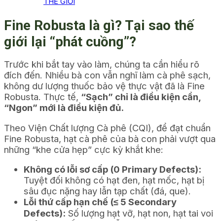
THẾ GIỚI
Fine Robusta là gì? Tại sao thế
giới lại “phát cuồng”?
Trước khi bắt tay vào làm, chúng ta cần hiểu rõ
đích đến. Nhiều bà con vẫn nghĩ làm cà phê sạch,
không dư lượng thuốc bảo vệ thực vật đã là Fine
Robusta. Thực tế,
“Sạch” chỉ là điều kiện cần,
“Ngon” mới là điều kiện đủ.
Theo Viện Chất lượng Cà phê (CQI), để đạt chuẩn
Fine Robusta, hạt cà phê của bà con phải vượt qua
những “khe cửa hẹp” cực kỳ khắt khe:
Không có lỗi sơ cấp (0 Primary Defects):
Tuyệt đối không có hạt đen, hạt mốc, hạt bị
sâu đục nặng hay lẫn tạp chất (đá, que).
Lỗi thứ cấp hạn chế (≤ 5 Secondary
Defects):
Số lượng hạt vỡ, hạt non, hạt tai voi