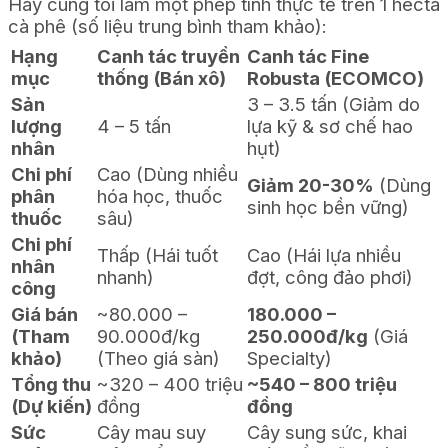
Hãy cùng tôi làm một phép tính thực tế trên 1 hecta
cà phê (số liệu trung bình tham khảo):
Hạng
Canh tác truyền
Canh tác Fine
mục
thống (Bán xô)
Robusta (ECOMCO)
Sản
3 – 3.5 tấn (Giảm do
lượng
4 – 5 tấn
lựa kỹ & sơ chế hao
nhân
hụt)
Chi phí
Cao (Dùng nhiều
Giảm 20-30%
(Dùng
phân
hóa học, thuốc
sinh học bền vững)
thuốc
sâu)
Chi phí
Thấp (Hái tuốt
Cao (Hái lựa nhiều
nhân
nhanh)
đợt, công đảo phơi)
công
Giá bán
~80.000 –
180.000 –
(Tham
90.000đ/kg
250.000đ/kg
(Giá
khảo)
(Theo giá sàn)
Specialty)
Tổng thu
~320 – 400 triệu
~540 – 800 triệu
(Dự kiến)
đồng
đồng
Sức
Cây mau suy
Cây sung sức, khai