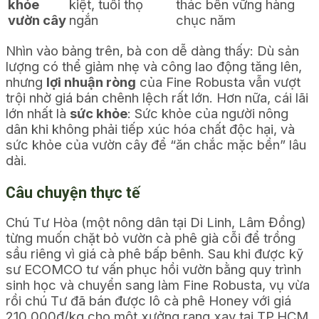
khỏe
kiệt, tuổi thọ
thác bền vững hàng
vườn cây
ngắn
chục năm
Nhìn vào bảng trên, bà con dễ dàng thấy: Dù sản
lượng có thể giảm nhẹ và công lao động tăng lên,
nhưng
lợi nhuận ròng
của Fine Robusta vẫn vượt
trội nhờ giá bán chênh lệch rất lớn. Hơn nữa, cái lãi
lớn nhất là
sức khỏe
: Sức khỏe của người nông
dân khi không phải tiếp xúc hóa chất độc hại, và
sức khỏe của vườn cây để “ăn chắc mặc bền” lâu
dài.
Câu chuyện thực tế
Chú Tư Hòa (một nông dân tại Di Linh, Lâm Đồng)
từng muốn chặt bỏ vườn cà phê già cỗi để trồng
sầu riêng vì giá cà phê bấp bênh. Sau khi được kỹ
sư ECOMCO tư vấn phục hồi vườn bằng quy trình
sinh học và chuyển sang làm Fine Robusta, vụ vừa
rồi chú Tư đã bán được lô cà phê Honey với giá
210.000đ/kg cho một xưởng rang xay tại TP.HCM.