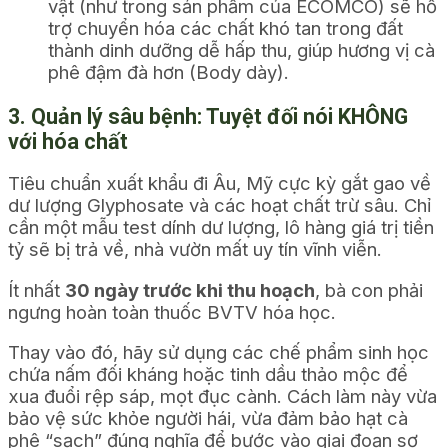
vật (như trong sản phẩm của ECOMCO) sẽ hỗ
trợ chuyển hóa các chất khó tan trong đất
thành dinh dưỡng dễ hấp thu, giúp hương vị cà
phê đậm đà hơn (Body dày).
3. Quản lý sâu bệnh: Tuyệt đối nói KHÔNG
với hóa chất
Tiêu chuẩn xuất khẩu đi Âu, Mỹ cực kỳ gắt gao về
dư lượng Glyphosate và các hoạt chất trừ sâu. Chỉ
cần một mẫu test dính dư lượng, lô hàng giá trị tiền
tỷ sẽ bị trả về, nhà vườn mất uy tín vĩnh viễn.
Ít nhất
30 ngày trước khi thu hoạch
, bà con phải
ngưng hoàn toàn thuốc BVTV hóa học.
Thay vào đó, hãy sử dụng các chế phẩm sinh học
chứa nấm đối kháng hoặc tinh dầu thảo mộc để
xua đuổi rệp sáp, mọt đục cành. Cách làm này vừa
bảo vệ sức khỏe người hái, vừa đảm bảo hạt cà
phê “sạch” đúng nghĩa để bước vào giai đoạn sơ