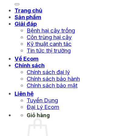
Trang chủ
Sản phẩm
Giải đáp
Bệnh hại cây trồng
Côn trùng hại cây
Kỹ thuật canh tác
Tin tức thị trường
Về Ecom
Chính sách
Chính sách đại lý
Chính sách bảo hành
Chính sách bảo mật
Liên hệ
Tuyển Dụng
Đại Lý Ecom
Giỏ hàng