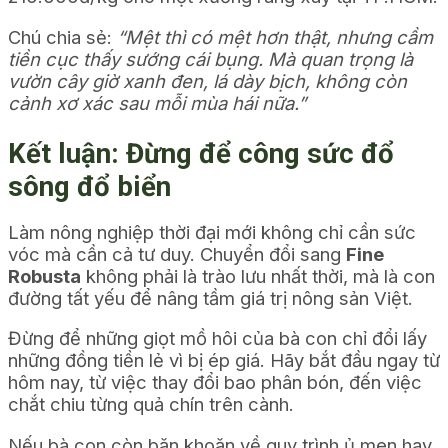
Chú chia sẻ:
“Mệt thì có mệt hơn thật, nhưng cầm
tiền cục thấy sướng cái bụng. Mà quan trọng là
vườn cây giờ xanh đen, lá dày bịch, không còn
cảnh xơ xác sau mỗi mùa hái nữa.”
Kết luận: Đừng để công sức đổ
sông đổ biển
Làm nông nghiệp thời đại mới không chỉ cần sức
vóc mà cần cả tư duy. Chuyển đổi sang
Fine
Robusta
không phải là trào lưu nhất thời, mà là con
đường tất yếu để nâng tầm giá trị nông sản Việt.
Đừng để những giọt mồ hôi của bà con chỉ đổi lấy
những đồng tiền lẻ vì bị ép giá. Hãy bắt đầu ngay từ
hôm nay, từ việc thay đổi bao phân bón, đến việc
chắt chiu từng quả chín trên cành.
Nếu bà con còn băn khoăn về quy trình ủ men hay