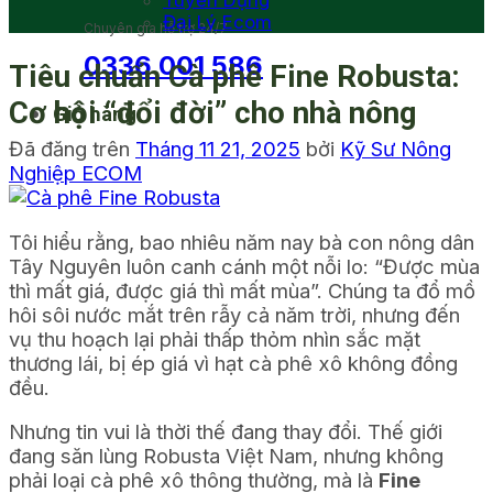
Tuyển Dụng
Đại Lý Ecom
Chuyên gia hỗ trợ 24/7
0336 001 586
Tiêu chuẩn Cà phê Fine Robusta:
Cơ hội “đổi đời” cho nhà nông
Giỏ hàng
Đã đăng trên
Tháng 11 21, 2025
bởi
Kỹ Sư Nông
Nghiệp ECOM
Tôi hiểu rằng, bao nhiêu năm nay bà con nông dân
Tây Nguyên luôn canh cánh một nỗi lo: “Được mùa
thì mất giá, được giá thì mất mùa”. Chúng ta đổ mồ
hôi sôi nước mắt trên rẫy cả năm trời, nhưng đến
vụ thu hoạch lại phải thấp thỏm nhìn sắc mặt
thương lái, bị ép giá vì hạt cà phê xô không đồng
đều.
Nhưng tin vui là thời thế đang thay đổi. Thế giới
đang săn lùng Robusta Việt Nam, nhưng không
phải loại cà phê xô thông thường, mà là
Fine