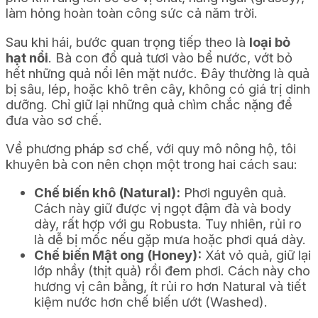
làm hỏng hoàn toàn công sức cả năm trời.
Sau khi hái, bước quan trọng tiếp theo là
loại bỏ
hạt nổi
. Bà con đổ quả tươi vào bể nước, vớt bỏ
hết những quả nổi lên mặt nước. Đây thường là quả
bị sâu, lép, hoặc khô trên cây, không có giá trị dinh
dưỡng. Chỉ giữ lại những quả chìm chắc nặng để
đưa vào sơ chế.
Về phương pháp sơ chế, với quy mô nông hộ, tôi
khuyên bà con nên chọn một trong hai cách sau:
Chế biến khô (Natural):
Phơi nguyên quả.
Cách này giữ được vị ngọt đậm đà và body
dày, rất hợp với gu Robusta. Tuy nhiên, rủi ro
là dễ bị mốc nếu gặp mưa hoặc phơi quá dày.
Chế biến Mật ong (Honey):
Xát vỏ quả, giữ lại
lớp nhầy (thịt quả) rồi đem phơi. Cách này cho
hương vị cân bằng, ít rủi ro hơn Natural và tiết
kiệm nước hơn chế biến ướt (Washed).