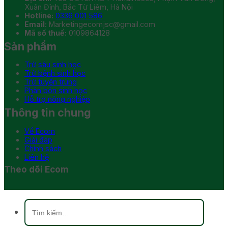
Xuân Đỉnh, Bắc Từ Liêm, Hà Nội
Hotline:
0336 001 586
Email:
Marketingecomjsc@gmail.com
Mã số thuế:
0109864128
Sản phẩm
Trừ sâu sinh học
Trừ bệnh sinh học
Trừ tuyến trùng
Phân bón sinh học
Hỗ trợ nông nghiệp
Thông tin chung
Về Ecom
Giải đáp
Chính sách
Liên hệ
Theo dõi Ecom
Tìm
kiếm: