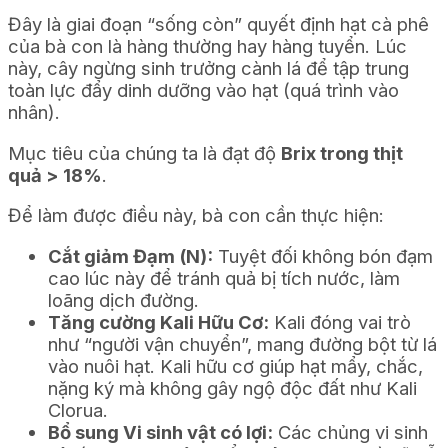
Đây là giai đoạn “sống còn” quyết định hạt cà phê
của bà con là hàng thường hay hàng tuyển. Lúc
này, cây ngừng sinh trưởng cành lá để tập trung
toàn lực đẩy dinh dưỡng vào hạt (quá trình vào
nhân).
Mục tiêu của chúng ta là đạt độ
Brix trong thịt
quả > 18%
.
Để làm được điều này, bà con cần thực hiện:
Cắt giảm Đạm (N):
Tuyệt đối không bón đạm
cao lúc này để tránh quả bị tích nước, làm
loãng dịch đường.
Tăng cường Kali Hữu Cơ:
Kali đóng vai trò
như “người vận chuyển”, mang đường bột từ lá
vào nuôi hạt. Kali hữu cơ giúp hạt mẩy, chắc,
nặng ký mà không gây ngộ độc đất như Kali
Clorua.
Bổ sung Vi sinh vật có lợi:
Các chủng vi sinh