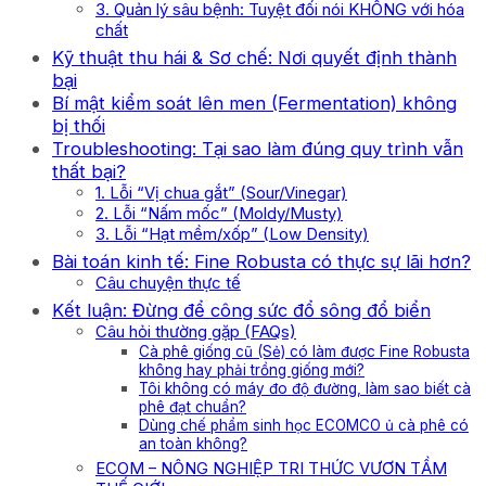
3. Quản lý sâu bệnh: Tuyệt đối nói KHÔNG với hóa
chất
Kỹ thuật thu hái & Sơ chế: Nơi quyết định thành
bại
Bí mật kiểm soát lên men (Fermentation) không
bị thối
Troubleshooting: Tại sao làm đúng quy trình vẫn
thất bại?
1. Lỗi “Vị chua gắt” (Sour/Vinegar)
2. Lỗi “Nấm mốc” (Moldy/Musty)
3. Lỗi “Hạt mềm/xốp” (Low Density)
Bài toán kinh tế: Fine Robusta có thực sự lãi hơn?
Câu chuyện thực tế
Kết luận: Đừng để công sức đổ sông đổ biển
Câu hỏi thường gặp (FAQs)
Cà phê giống cũ (Sẻ) có làm được Fine Robusta
không hay phải trồng giống mới?
Tôi không có máy đo độ đường, làm sao biết cà
phê đạt chuẩn?
Dùng chế phẩm sinh học ECOMCO ủ cà phê có
an toàn không?
ECOM – NÔNG NGHIỆP TRI THỨC VƯƠN TẦM