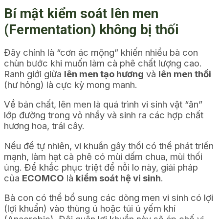
Bí mật kiểm soát lên men
(Fermentation) không bị thối
Đây chính là “cơn ác mộng” khiến nhiều bà con
chùn bước khi muốn làm cà phê chất lượng cao.
Ranh giới giữa
lên men tạo hương
và
lên men thối
(hư hỏng) là cực kỳ mong manh.
Về bản chất, lên men là quá trình vi sinh vật “ăn”
lớp đường trong vỏ nhầy và sinh ra các hợp chất
hương hoa, trái cây.
Nếu để tự nhiên, vi khuẩn gây thối có thể phát triển
mạnh, làm hạt cà phê có mùi dấm chua, mùi thối
ủng. Để khắc phục triệt để nỗi lo này, giải pháp
của
ECOMCO
là
kiểm soát hệ vi sinh
.
Bà con có thể bổ sung các dòng men vi sinh có lợi
(lợi khuẩn) vào thùng ủ hoặc túi ủ yếm khí
(Anaerobic). Đội quân lợi khuẩn này sẽ áp chế vi