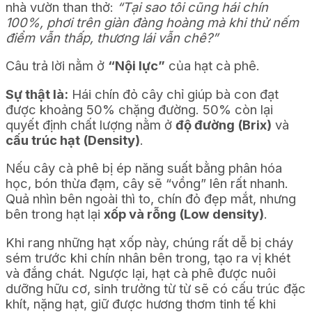
nhà vườn than thở:
“Tại sao tôi cũng hái chín
100%, phơi trên giàn đàng hoàng mà khi thử nếm
điểm vẫn thấp, thương lái vẫn chê?”
Câu trả lời nằm ở
“Nội lực”
của hạt cà phê.
Sự thật là:
Hái chín đỏ cây chỉ giúp bà con đạt
được khoảng 50% chặng đường. 50% còn lại
quyết định chất lượng nằm ở
độ đường (Brix)
và
cấu trúc hạt (Density)
.
Nếu cây cà phê bị ép năng suất bằng phân hóa
học, bón thừa đạm, cây sẽ “vồng” lên rất nhanh.
Quả nhìn bên ngoài thì to, chín đỏ đẹp mắt, nhưng
bên trong hạt lại
xốp và rỗng (Low density)
.
Khi rang những hạt xốp này, chúng rất dễ bị cháy
sém trước khi chín nhân bên trong, tạo ra vị khét
và đắng chát. Ngược lại, hạt cà phê được nuôi
dưỡng hữu cơ, sinh trưởng từ từ sẽ có cấu trúc đặc
khít, nặng hạt, giữ được hương thơm tinh tế khi