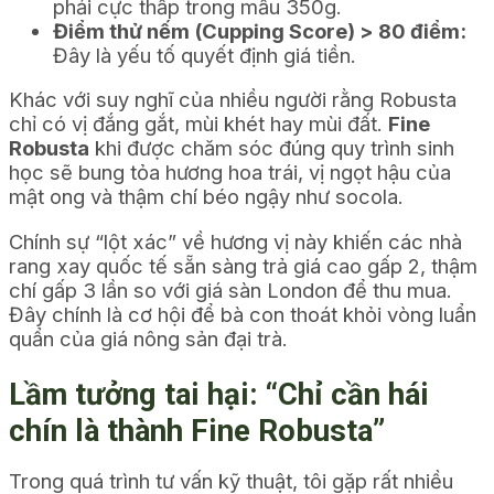
phải cực thấp trong mẫu 350g.
Điểm thử nếm (Cupping Score) > 80 điểm:
Đây là yếu tố quyết định giá tiền.
Khác với suy nghĩ của nhiều người rằng Robusta
chỉ có vị đắng gắt, mùi khét hay mùi đất.
Fine
Robusta
khi được chăm sóc đúng quy trình sinh
học sẽ bung tỏa hương hoa trái, vị ngọt hậu của
mật ong và thậm chí béo ngậy như socola.
Chính sự “lột xác” về hương vị này khiến các nhà
rang xay quốc tế sẵn sàng trả giá cao gấp 2, thậm
chí gấp 3 lần so với giá sàn London để thu mua.
Đây chính là cơ hội để bà con thoát khỏi vòng luẩn
quẩn của giá nông sản đại trà.
Lầm tưởng tai hại: “Chỉ cần hái
chín là thành Fine Robusta”
Trong quá trình tư vấn kỹ thuật, tôi gặp rất nhiều