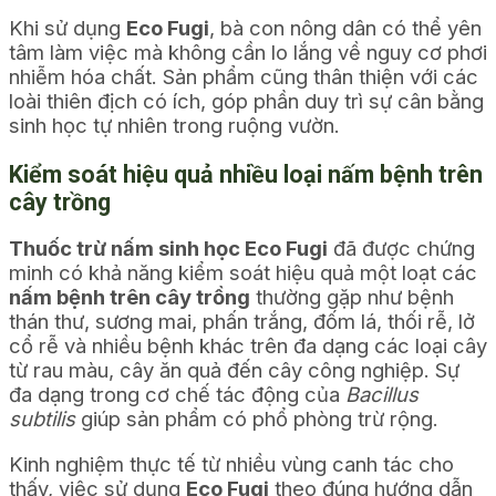
Khi sử dụng
Eco Fugi
, bà con nông dân có thể yên
tâm làm việc mà không cần lo lắng về nguy cơ phơi
nhiễm hóa chất. Sản phẩm cũng thân thiện với các
loài thiên địch có ích, góp phần duy trì sự cân bằng
sinh học tự nhiên trong ruộng vườn.
Kiểm soát hiệu quả nhiều loại nấm bệnh trên
cây trồng
Thuốc trừ nấm sinh học Eco Fugi
đã được chứng
minh có khả năng kiểm soát hiệu quả một loạt các
nấm bệnh trên cây trồng
thường gặp như bệnh
thán thư, sương mai, phấn trắng, đốm lá, thối rễ, lở
cổ rễ và nhiều bệnh khác trên đa dạng các loại cây
từ rau màu, cây ăn quả đến cây công nghiệp. Sự
đa dạng trong cơ chế tác động của
Bacillus
subtilis
giúp sản phẩm có phổ phòng trừ rộng.
Kinh nghiệm thực tế từ nhiều vùng canh tác cho
thấy, việc sử dụng
Eco Fugi
theo đúng hướng dẫn