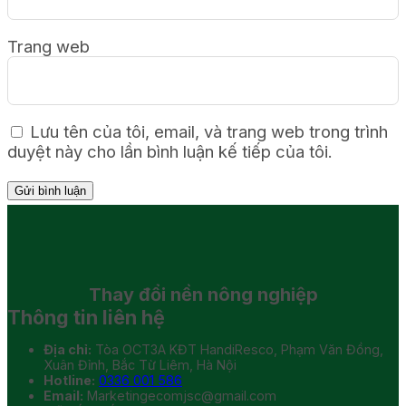
Trang web
Lưu tên của tôi, email, và trang web trong trình
duyệt này cho lần bình luận kế tiếp của tôi.
Thay đổi
nền nông nghiệp
Thông tin liên hệ
Địa chỉ:
Tòa OCT3A KĐT HandiResco, Phạm Văn Đồng,
Xuân Đỉnh, Bắc Từ Liêm, Hà Nội
Hotline:
0336 001 586
Email:
Marketingecomjsc@gmail.com