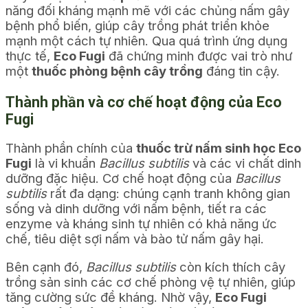
năng đối kháng mạnh mẽ với các chủng nấm gây
bệnh phổ biến, giúp cây trồng phát triển khỏe
mạnh một cách tự nhiên. Qua quá trình ứng dụng
thực tế,
Eco Fugi
đã chứng minh được vai trò như
một
thuốc phòng bệnh cây trồng
đáng tin cậy.
Thành phần và cơ chế hoạt động của Eco
Fugi
Thành phần chính của
thuốc trừ nấm sinh học Eco
Fugi
là vi khuẩn
Bacillus subtilis
và các vi chất dinh
dưỡng đặc hiệu. Cơ chế hoạt động của
Bacillus
subtilis
rất đa dạng: chúng cạnh tranh không gian
sống và dinh dưỡng với nấm bệnh, tiết ra các
enzyme và kháng sinh tự nhiên có khả năng ức
chế, tiêu diệt sợi nấm và bào tử nấm gây hại.
Bên cạnh đó,
Bacillus subtilis
còn kích thích cây
trồng sản sinh các cơ chế phòng vệ tự nhiên, giúp
tăng cường sức đề kháng. Nhờ vậy,
Eco Fugi