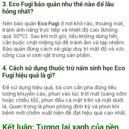
3. Eco Fugi bảo quản như thế nào để lâu
hỏng nhất?
Nên bảo quản
Eco Fugi
ở nơi khô ráo, thoáng mát,
tránh ánh nắng trực tiếp và nhiệt độ cao (không
quá 30°C). Sau khi mở gói, nếu không dùng hết,
cần buộc chặt miệng túi để tránh ẩm và tạp nhiễm.
Bảo quản đúng cách sẽ giúp duy trì mật độ và sức
sống của vi sinh vật trong sản phẩm.
4. Cách sử dụng thuốc trừ nấm sinh học Eco
Fugi hiệu quả là gì?
Để sử dụng hiệu quả, bà con cần pha đúng liều
lượng khuyến cáo, phun vào lúc trời mát (sáng sớm
hoặc chiều tối), phun đều cả mặt trên và mặt dưới
lá. Quan trọng là phun phòng định kỳ và phun khi
bệnh mới chớm xuất hiện để đạt hiệu quả cao nhất.
Kết luận: Tương lai xanh của nền