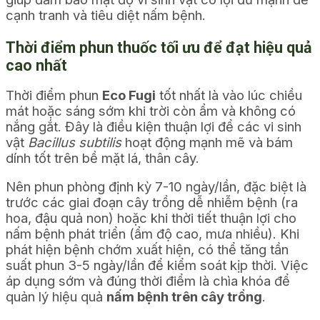
cạnh tranh và tiêu diệt nấm bệnh.
Thời điểm phun thuốc tối ưu để đạt hiệu quả
cao nhất
Thời điểm phun
Eco Fugi
tốt nhất là vào lúc chiều
mát hoặc sáng sớm khi trời còn ẩm và không có
nắng gắt. Đây là điều kiện thuận lợi để các vi sinh
vật
Bacillus subtilis
hoạt động mạnh mẽ và bám
dính tốt trên bề mặt lá, thân cây.
Nên phun phòng định kỳ 7-10 ngày/lần, đặc biệt là
trước các giai đoạn cây trồng dễ nhiễm bệnh (ra
hoa, đậu quả non) hoặc khi thời tiết thuận lợi cho
nấm bệnh phát triển (ẩm độ cao, mưa nhiều). Khi
phát hiện bệnh chớm xuất hiện, có thể tăng tần
suất phun 3-5 ngày/lần để kiểm soát kịp thời. Việc
áp dụng sớm và đúng thời điểm là chìa khóa để
quản lý hiệu quả
nấm bệnh trên cây trồng
.