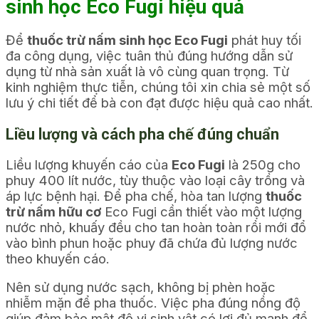
sinh học Eco Fugi hiệu quả
Để
thuốc trừ nấm sinh học Eco Fugi
phát huy tối
đa công dụng, việc tuân thủ đúng hướng dẫn sử
dụng từ nhà sản xuất là vô cùng quan trọng. Từ
kinh nghiệm thực tiễn, chúng tôi xin chia sẻ một số
lưu ý chi tiết để bà con đạt được hiệu quả cao nhất.
Liều lượng và cách pha chế đúng chuẩn
Liều lượng khuyến cáo của
Eco Fugi
là 250g cho
phuy 400 lít nước, tùy thuộc vào loại cây trồng và
áp lực bệnh hại. Để pha chế, hòa tan lượng
thuốc
trừ nấm hữu cơ
Eco Fugi cần thiết vào một lượng
nước nhỏ, khuấy đều cho tan hoàn toàn rồi mới đổ
vào bình phun hoặc phuy đã chứa đủ lượng nước
theo khuyến cáo.
Nên sử dụng nước sạch, không bị phèn hoặc
nhiễm mặn để pha thuốc. Việc pha đúng nồng độ
giúp đảm bảo mật độ vi sinh vật có lợi đủ mạnh để