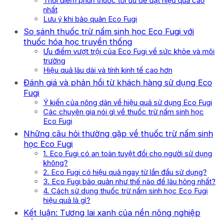
Thời điểm phun thuốc tối ưu để đạt hiệu quả cao
nhất
Lưu ý khi bảo quản Eco Fugi
So sánh thuốc trừ nấm sinh học Eco Fugi với
thuốc hóa học truyền thống
Ưu điểm vượt trội của Eco Fugi về sức khỏe và môi
trường
Hiệu quả lâu dài và tính kinh tế cao hơn
Đánh giá và phản hồi từ khách hàng sử dụng Eco
Fugi
Ý kiến của nông dân về hiệu quả sử dụng Eco Fugi
Các chuyên gia nói gì về thuốc trừ nấm sinh học
Eco Fugi
Những câu hỏi thường gặp về thuốc trừ nấm sinh
học Eco Fugi
1. Eco Fugi có an toàn tuyệt đối cho người sử dụng
không?
2. Eco Fugi có hiệu quả ngay từ lần đầu sử dụng?
3. Eco Fugi bảo quản như thế nào để lâu hỏng nhất?
4. Cách sử dụng thuốc trừ nấm sinh học Eco Fugi
hiệu quả là gì?
Kết luận: Tương lai xanh của nền nông nghiệp