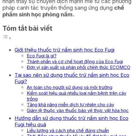
nhận thấy sự chuyển dịch mạnh mẽ từ các phương
pháp canh tác truyền thống sang ứng dụng
chế
phẩm sinh học phòng nấm.
Tóm tắt bài viết
Giới thiệu thuốc trừ nấm sinh học Eco Fugi
Eco Fugi là gì?
Thành phần và cơ chế hoạt động của Eco Fugi
Đơn vị sản xuất và phân phối chính thức ECOMCO
Tại sao nên sử dụng thuốc trừ nấm sinh học Eco
Fugi?
An toàn cho người sử dụng và môi trường
Kiểm soát hiệu quả nhiều loại nấm bệnh trên cây
trồng
Tăng khả năng miễn dịch tự nhiên cho cây
Giảm lệ thuộc vào thuốc bảo vệ thực vật hóa học
Hướng dẫn sử dụng thuốc trừ nấm sinh học Eco
Fugi hiệu quả
Liều lượng và cách pha chế đúng chuẩn