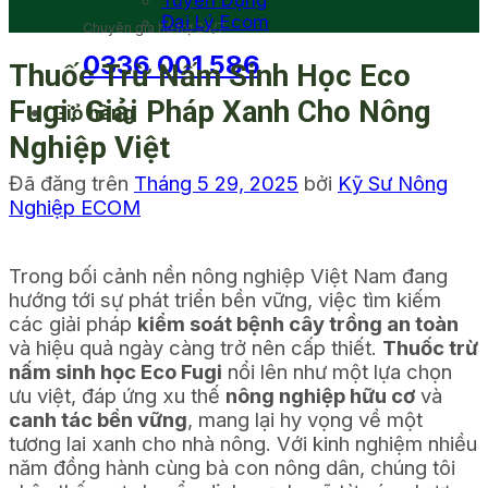
Tuyển Dụng
Đại Lý Ecom
Chuyên gia hỗ trợ 24/7
0336 001 586
Thuốc Trừ Nấm Sinh Học Eco
Fugi: Giải Pháp Xanh Cho Nông
Giỏ hàng
Nghiệp Việt
Đã đăng trên
Tháng 5 29, 2025
bởi
Kỹ Sư Nông
Nghiệp ECOM
Trong bối cảnh nền nông nghiệp Việt Nam đang
hướng tới sự phát triển bền vững, việc tìm kiếm
các giải pháp
kiểm soát bệnh cây trồng an toàn
và hiệu quả ngày càng trở nên cấp thiết.
Thuốc trừ
nấm sinh học Eco Fugi
nổi lên như một lựa chọn
ưu việt, đáp ứng xu thế
nông nghiệp hữu cơ
và
canh tác bền vững
, mang lại hy vọng về một
tương lai xanh cho nhà nông. Với kinh nghiệm nhiều
năm đồng hành cùng bà con nông dân, chúng tôi