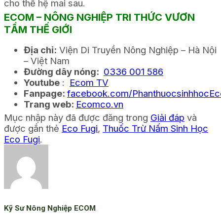
cho thế hệ mai sau.
ECOM – NÔNG NGHIỆP TRI THỨC VƯƠN
TẦM THẾ GIỚI
Địa chỉ:
Viện Di Truyền Nông Nghiệp – Hà Nội
– Việt Nam
Đường dây nóng:
0336 001 586
Youtube
:
Ecom TV
Fanpage:
facebook.com/PhanthuocsinhhocE
Trang web:
Ecomco.vn
Mục nhập này đã được đăng trong
Giải đáp
và
được gắn thẻ
Eco Fugi
,
Thuốc Trừ Nấm Sinh Học
Eco Fugi
.
Kỹ Sư Nông Nghiệp ECOM