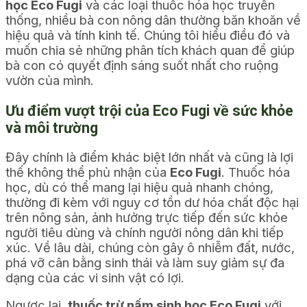
học Eco Fugi
và các loại thuốc hóa học truyền
thống, nhiều bà con nông dân thường băn khoăn về
hiệu quả và tính kinh tế. Chúng tôi hiểu điều đó và
muốn chia sẻ những phân tích khách quan để giúp
bà con có quyết định sáng suốt nhất cho ruộng
vườn của mình.
Ưu điểm vượt trội của Eco Fugi về sức khỏe
và môi trường
Đây chính là điểm khác biệt lớn nhất và cũng là lợi
thế không thể phủ nhận của
Eco Fugi
. Thuốc hóa
học, dù có thể mang lại hiệu quả nhanh chóng,
thường đi kèm với nguy cơ tồn dư hóa chất độc hại
trên nông sản, ảnh hưởng trực tiếp đến sức khỏe
người tiêu dùng và chính người nông dân khi tiếp
xúc. Về lâu dài, chúng còn gây ô nhiễm đất, nước,
phá vỡ cân bằng sinh thái và làm suy giảm sự đa
dạng của các vi sinh vật có lợi.
Ngược lại,
thuốc trừ nấm sinh học Eco Fugi
với