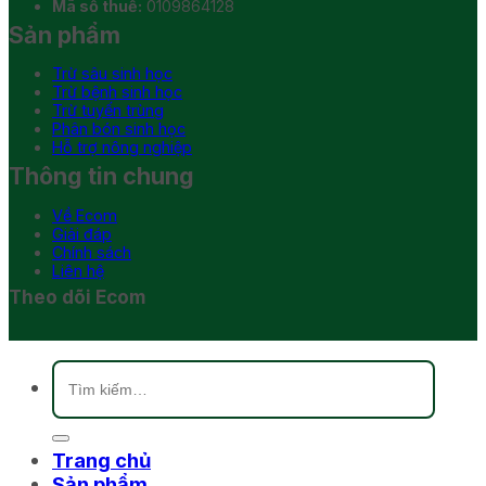
Mã số thuế:
0109864128
Sản phẩm
Trừ sâu sinh học
Trừ bệnh sinh học
Trừ tuyến trùng
Phân bón sinh học
Hỗ trợ nông nghiệp
Thông tin chung
Về Ecom
Giải đáp
Chính sách
Liên hệ
Theo dõi Ecom
Tìm
kiếm:
Trang chủ
Sản phẩm