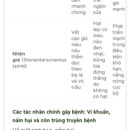
đen
thể
gió
nhanh
ngậm
mạnh
chóng
sữa
Hạt
Phát
lép có
Vết
triển
màu
cạo gió
mạnh
nâu
màu
trong
đen
nâu
điều
Nhện
nhạt,
thẫm
kiện
gié
(
Steneotarsonemus
bông
dọc
khô
spinki
)
lúa
theo
hạn,
đứng
bẹ lá
nắng
thẳng
và vỏ
nóng
do
trấu
cục
không
bộ
có hạt
Các tác nhân chính gây bệnh: Vi khuẩn,
nấm hại và côn trùng truyền bệnh
Về mặt sinh học, nấm hại