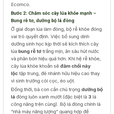
Ecomco.
Bước 2: Chăm sóc cây lúa khỏe mạnh –
Bung rễ tơ, dưỡng bộ lá đòng
Ở giai đoạn lúa làm đòng, bộ rễ khỏe đóng
vai trò quyết định. Việc bổ sung dinh
dưỡng sinh học kịp thời sẽ kích thích cây
lúa
bung rễ tơ
trắng mịn, ăn sâu hút nước
và phân bón hiệu quả hơn. Khi hệ rễ khỏe,
cây lúa khỏe khoắn sẽ
đâm chồi nảy
lộc
tập trung, đẻ nhánh hữu hiệu cao thay
vì sinh trưởng còi cọc, èo uột.
Đồng thời, bà con cần chú trọng
dưỡng bộ
lá
đòng luôn xanh mướt (đặc biệt là
3
lá
công năng trên cùng). Bộ lá đòng chính là
“nhà máy năng lượng” quang hợp để