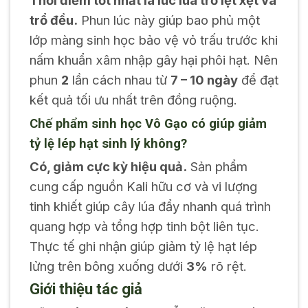
Thời điểm tốt nhất là lúc lúa trổ lẹt xẹt và
trổ đều.
Phun lúc này giúp bao phủ một
lớp màng sinh học bảo vệ vỏ trấu trước khi
nấm khuẩn xâm nhập gây hại phôi hạt. Nên
phun
2
lần cách nhau từ
7 – 10 ngày
để đạt
kết quả tối ưu nhất trên đồng ruộng.
Chế phẩm sinh học Vô Gạo có giúp giảm
tỷ lệ lép hạt sinh lý không?
Có, giảm cực kỳ hiệu quả.
Sản phẩm
cung cấp nguồn Kali hữu cơ và vi lượng
tinh khiết giúp cây lúa đẩy nhanh quá trình
quang hợp và tổng hợp tinh bột liên tục.
Thực tế ghi nhận giúp giảm tỷ lệ hạt lép
lửng trên bông xuống dưới
3%
rõ rệt.
Giới thiệu tác giả