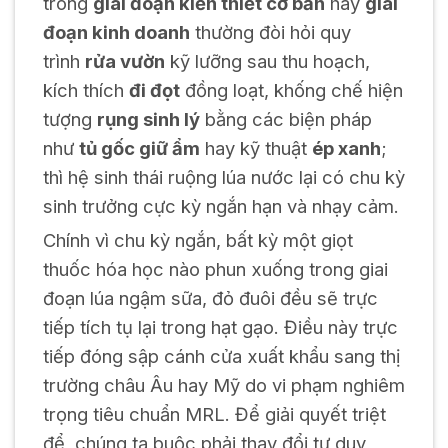
trong
giai đoạn kiến thiết cơ bản
hay
giai
đoạn kinh doanh
thường đòi hỏi quy
trình
rửa vườn
kỹ lưỡng sau thu hoạch,
kích thích
đi đọt
đồng loạt, khống chế hiện
tượng
rụng sinh lý
bằng các biện pháp
như
tủ gốc giữ ẩm
hay kỹ thuật
ép xanh
;
thì hệ sinh thái ruộng lúa nước lại có chu kỳ
sinh trưởng cực kỳ ngắn hạn và nhạy cảm.
Chính vì chu kỳ ngắn, bất kỳ một giọt
thuốc hóa học nào phun xuống trong giai
đoạn lúa ngậm sữa, đỏ đuôi đều sẽ trực
tiếp tích tụ lại trong hạt gạo. Điều này trực
tiếp đóng sập cánh cửa xuất khẩu sang thị
trường châu Âu hay Mỹ do vi phạm nghiêm
trọng tiêu chuẩn MRL. Để giải quyết triệt
để, chúng ta buộc phải thay đổi tư duy