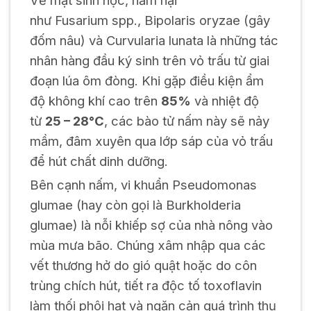
như
Fusarium
spp.,
Bipolaris oryzae
(gây
đốm nâu) và
Curvularia lunata
là những tác
nhân hàng đầu ký sinh trên vỏ trấu từ giai
đoạn lúa ôm đòng. Khi gặp điều kiện ẩm
độ không khí cao trên
85%
và nhiệt độ
từ
25 – 28°C
, các bào tử nấm này sẽ nảy
mầm, đâm xuyên qua lớp sáp của vỏ trấu
để hút chất dinh dưỡng.
Bên cạnh nấm, vi khuẩn
Pseudomonas
glumae
(hay còn gọi là
Burkholderia
glumae
) là nỗi khiếp sợ của nhà nông vào
mùa mưa bão. Chúng xâm nhập qua các
vết thương hở do gió quật hoặc do côn
trùng chích hút, tiết ra độc tố toxoflavin
làm thối phôi hạt và ngăn cản quá trình thụ