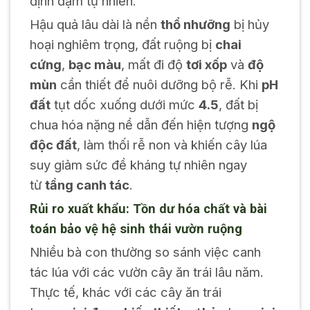
định đạm tự nhiên.
Hậu quả lâu dài là nền
thổ nhưỡng
bị hủy
hoại nghiêm trọng, đất ruộng bị
chai
cứng
,
bạc màu
, mất đi độ
tơi xốp
và
độ
mùn
cần thiết để nuôi dưỡng bộ rễ. Khi
pH
đất
tụt dốc xuống dưới mức
4.5
, đất bị
chua hóa nặng nề dẫn đến hiện tượng
ngộ
độc đất
, làm thối rễ non và khiến cây lúa
suy giảm sức đề kháng tự nhiên ngay
từ
tầng canh tác
.
Rủi ro xuất khẩu: Tồn dư hóa chất và bài
toán bảo vệ hệ sinh thái vườn ruộng
Nhiều bà con thường so sánh việc canh
tác lúa với các vườn cây ăn trái lâu năm.
Thực tế, khác với các cây ăn trái