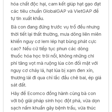
hóa chất độc hại, cam kết giúp hạt gạo đạt
các tiêu chuẩn GlobalGAP và VietGAP để
tự tin xuất khẩu.
Bà con đang đứng trước vụ trổ đều nhưng
thời tiết lại thất thường, mưa dông liên miên
khiến nguy cơ lem lép hạt bùng phát cực
cao? Nếu cứ tiếp tục phun các dòng
thuốc hóa học trôi nổi, không những chi
phí tăng vọt mà ruộng lúa còn đối mặt với
nguy cơ cháy lá, hạt lúa bị xạm đen xỉn,
thương lái đi qua chỉ lắc đầu chê bai, ép giá
sát đất.
Hãy để Ecomco đồng hành cùng bà con
với bộ giải pháp sinh học đột phá, vừa dọn
sạch nấm khuẩn gây bệnh trấu, vừa thúc