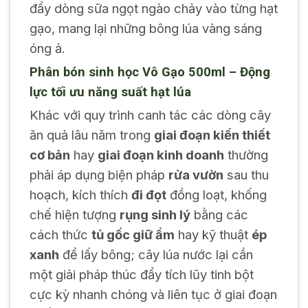
đẩy dòng sữa ngọt ngào chảy vào từng hạt
gạo, mang lại những bông lúa vàng sáng
óng ả.
Phân bón sinh học Vô Gạo 500ml – Động
lực tối ưu năng suất hạt lúa
Khác với quy trình canh tác các dòng cây
ăn quả lâu năm trong
giai đoạn kiến thiết
cơ bản
hay
giai đoạn kinh doanh
thường
phải áp dụng biện pháp
rửa vườn
sau thu
hoạch, kích thích
đi đọt
đồng loạt, khống
chế hiện tượng
rụng sinh lý
bằng các
cách thức
tủ gốc giữ ẩm
hay kỹ thuật
ép
xanh
để lấy bông; cây lúa nước lại cần
một giải pháp thúc đẩy tích lũy tinh bột
cực kỳ nhanh chóng và liên tục ở giai đoạn