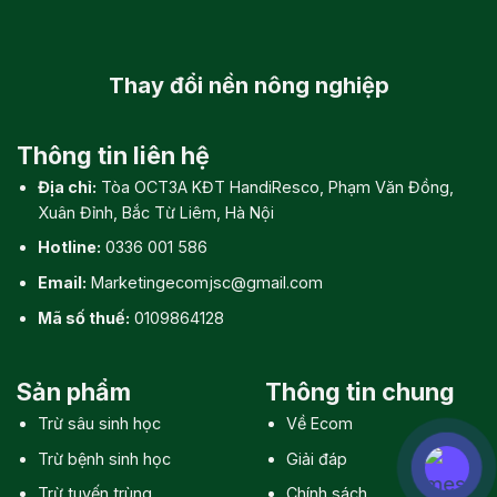
Thay đổi
nền nông nghiệp
Thông tin liên hệ
Địa chỉ:
Tòa OCT3A KĐT HandiResco, Phạm Văn Đồng,
Xuân Đỉnh, Bắc Từ Liêm, Hà Nội
Hotline:
0336 001 586
Email:
Marketingecomjsc@gmail.com
Mã số thuế:
0109864128
Sản phẩm
Thông tin chung
Trừ sâu sinh học
Về Ecom
Trừ bệnh sinh học
Giải đáp
Trừ tuyến trùng
Chính sách