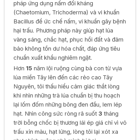
pháp ứng dụng nấm đối kháng
(Chaetomium, Trichoderma) và vi khuẩn
Bacillus để ức chế nấm, vi khuẩn gây bệnh
hại trấu. Phương pháp này giúp hạt lúa
vàng sáng, chắc hạt, phục hồi đất và đảm
bảo không tồn dư hóa chất, đáp ứng tiêu
chuẩn xuất khẩu nghiêm ngặt.
Hơn
15
năm lội ruộng cùng bà con từ vựa
lúa miền Tây lên đến các rẻo cao Tây
Nguyên, tôi thấu hiểu cảm giác thắt lòng
khi nhìn những trà lúa chuẩn bị thu hoạch
lại lốm đốm những bông đen đầu, lem lép
hạt. Nhìn công sức ròng rã suốt
3
tháng
trời bỗng chốc bị thương lái ép giá chỉ vì vỏ
trấu xỉn màu, hạt lửng, lòng tôi lại xót xa