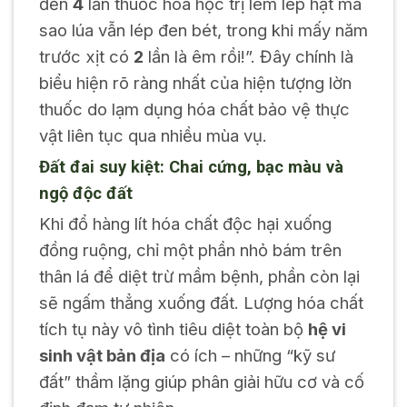
đến
4
lần thuốc hóa học trị lem lép hạt mà
sao lúa vẫn lép đen bét, trong khi mấy năm
trước xịt có
2
lần là êm rồi!”. Đây chính là
biểu hiện rõ ràng nhất của hiện tượng lờn
thuốc do lạm dụng hóa chất bảo vệ thực
vật liên tục qua nhiều mùa vụ.
Đất đai suy kiệt: Chai cứng, bạc màu và
ngộ độc đất
Khi đổ hàng lít hóa chất độc hại xuống
đồng ruộng, chỉ một phần nhỏ bám trên
thân lá để diệt trừ mầm bệnh, phần còn lại
sẽ ngấm thẳng xuống đất. Lượng hóa chất
tích tụ này vô tình tiêu diệt toàn bộ
hệ vi
sinh vật bản địa
có ích – những “kỹ sư
đất” thầm lặng giúp phân giải hữu cơ và cố