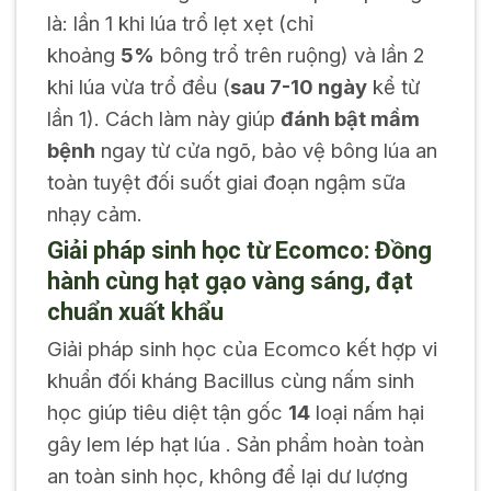
là: lần 1 khi lúa trổ lẹt xẹt (chỉ
khoảng
5%
bông trổ trên ruộng) và lần 2
khi lúa vừa trổ đều (
sau 7-10 ngày
kể từ
lần 1). Cách làm này giúp
đánh bật mầm
bệnh
ngay từ cửa ngõ, bảo vệ bông lúa an
toàn tuyệt đối suốt giai đoạn ngậm sữa
nhạy cảm.
Giải pháp sinh học từ Ecomco: Đồng
hành cùng hạt gạo vàng sáng, đạt
chuẩn xuất khẩu
Giải pháp sinh học của Ecomco kết hợp vi
khuẩn đối kháng Bacillus cùng nấm sinh
học giúp tiêu diệt tận gốc
14
loại nấm hại
gây lem lép hạt lúa . Sản phẩm hoàn toàn
an toàn sinh học, không để lại dư lượng