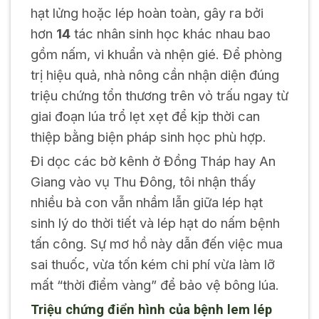
hạt lửng hoặc lép hoàn toàn, gây ra bởi
hơn
14
tác nhân sinh học khác nhau bao
gồm nấm, vi khuẩn và nhện gié. Để phòng
trị hiệu quả, nhà nông cần nhận diện đúng
triệu chứng tổn thương trên vỏ trấu ngay từ
giai đoạn lúa trổ lẹt xẹt để kịp thời can
thiệp bằng biện pháp sinh học phù hợp.
Đi dọc các bờ kênh ở Đồng Tháp hay An
Giang vào vụ Thu Đông, tôi nhận thấy
nhiều bà con vẫn nhầm lẫn giữa lép hạt
sinh lý do thời tiết và lép hạt do nấm bệnh
tấn công. Sự mơ hồ này dẫn đến việc mua
sai thuốc, vừa tốn kém chi phí vừa làm lỡ
mất “thời điểm vàng” để bảo vệ bông lúa.
Triệu chứng điển hình của bệnh lem lép