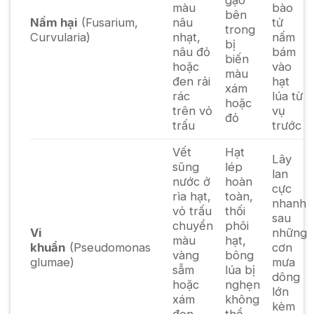
gạo
màu
bào
bên
Nấm hại
(
Fusarium,
nâu
tử
trong
Curvularia
)
nhạt,
nấm
bị
nâu đỏ
bám
biến
hoặc
vào
màu
đen rải
hạt
xám
rác
lúa từ
hoặc
trên vỏ
vụ
đỏ
trấu
trước
Vết
Hạt
Lây
sũng
lép
lan
nước ở
hoàn
cực
rìa hạt,
toàn,
nhanh
vỏ trấu
thối
sau
chuyển
phôi
Vi
những
màu
hạt,
khuẩn
(
Pseudomonas
cơn
vàng
bông
glumae
)
mưa
sẫm
lúa bị
dông
hoặc
nghẹn
lớn
xám
không
kèm