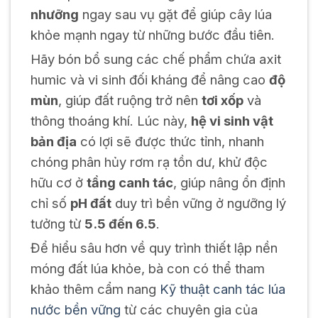
nhưỡng
ngay sau vụ gặt để giúp cây lúa
khỏe mạnh ngay từ những bước đầu tiên.
Hãy bón bổ sung các chế phẩm chứa axit
humic và vi sinh đối kháng để nâng cao
độ
mùn
, giúp đất ruộng trở nên
tơi xốp
và
thông thoáng khí. Lúc này,
hệ vi sinh vật
bản địa
có lợi sẽ được thức tỉnh, nhanh
chóng phân hủy rơm rạ tồn dư, khử độc
hữu cơ ở
tầng canh tác
, giúp nâng ổn định
chỉ số
pH đất
duy trì bền vững ở ngưỡng lý
tưởng từ
5.5 đến 6.5
.
Để hiểu sâu hơn về quy trình thiết lập nền
móng đất lúa khỏe, bà con có thể tham
khảo thêm cẩm nang
Kỹ thuật canh tác lúa
nước bền vững
từ các chuyên gia của