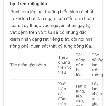
hạt trên ruộng lúa
Bệnh lem lép hạt thường biểu hiện rõ nhất
từ khi lúa bắt đầu ngậm sữa đến chín hoàn
toàn. Tùy thuộc vào nguyên nhân gây hại,
vết bệnh trên vỏ trấu sẽ có những đặc
điểm nhận dạng rất riêng biệt, đòi hỏi nhà
nông phải quan sát thật kỹ từng bông lúa.
Tác
Tốc
Triệu
động
độ lây
chứng
Tác nhân gây bệnh
đến
lan
trên vỏ
hạt
trên
trấu
lúa
ruộng
Xuất
Lây
Hạt bị
hiện
lan
lửng,
các
chậm
lép
đốm
qua
đen,
tròn
gió,