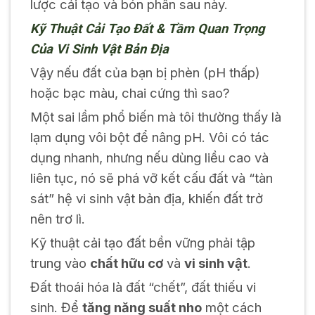
lược cải tạo và bón phân sau này.
Kỹ Thuật Cải Tạo Đất & Tầm Quan Trọng
Của Vi Sinh Vật Bản Địa
Vậy nếu đất của bạn bị phèn (pH thấp)
hoặc bạc màu, chai cứng thì sao?
Một sai lầm phổ biến mà tôi thường thấy là
lạm dụng vôi bột để nâng pH. Vôi có tác
dụng nhanh, nhưng nếu dùng liều cao và
liên tục, nó sẽ phá vỡ kết cấu đất và “tàn
sát” hệ vi sinh vật bản địa, khiến đất trở
nên trơ lì.
Kỹ thuật cải tạo đất bền vững phải tập
trung vào
chất hữu cơ
và
vi sinh vật
.
Đất thoái hóa là đất “chết”, đất thiếu vi
sinh. Để
tăng năng suất nho
một cách