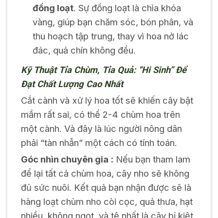
đồng loạt
. Sự đồng loạt là chìa khóa
vàng, giúp bạn chăm sóc, bón phân, và
thu hoạch tập trung, thay vì hoa nở lác
đác, quả chín không đều.
Kỹ Thuật Tỉa Chùm, Tỉa Quả: “Hi Sinh” Để
Đạt Chất Lượng Cao Nhất
Cắt cành và xử lý hoa tốt sẽ khiến cây bật
mầm rất sai, có thể 2-4 chùm hoa trên
một cành. Và đây là lúc người nông dân
phải “tàn nhẫn” một cách có tính toán.
Góc nhìn chuyên gia :
Nếu bạn tham lam
để lại tất cả chùm hoa, cây nho sẽ không
đủ sức nuôi. Kết quả bạn nhận được sẽ là
hàng loạt chùm nho còi cọc, quả thưa, hạt
nhiều, không ngọt, và tệ nhất là cây bị kiệt