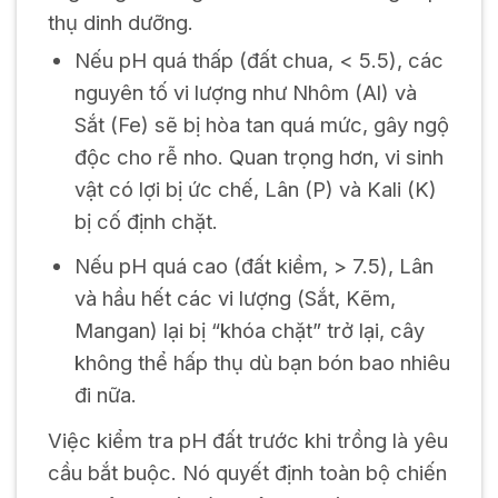
thụ dinh dưỡng.
Nếu pH quá thấp (đất chua, < 5.5), các
nguyên tố vi lượng như Nhôm (Al) và
Sắt (Fe) sẽ bị hòa tan quá mức, gây ngộ
độc cho rễ nho. Quan trọng hơn, vi sinh
vật có lợi bị ức chế, Lân (P) và Kali (K)
bị cố định chặt.
Nếu pH quá cao (đất kiềm, > 7.5), Lân
và hầu hết các vi lượng (Sắt, Kẽm,
Mangan) lại bị “khóa chặt” trở lại, cây
không thể hấp thụ dù bạn bón bao nhiêu
đi nữa.
Việc kiểm tra pH đất trước khi trồng là yêu
cầu bắt buộc. Nó quyết định toàn bộ chiến