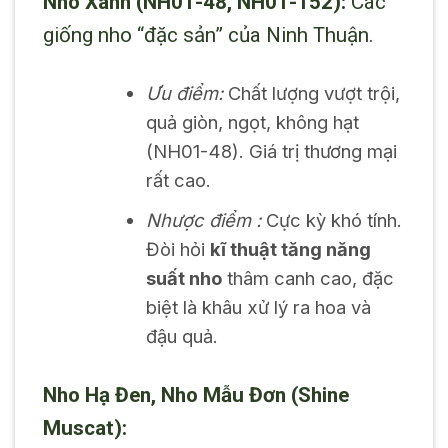
Nho Xanh (NH01-48, NH01-152):
Các
giống nho “đặc sản” của Ninh Thuận.
Ưu điểm:
Chất lượng vượt trội,
quả giòn, ngọt, không hạt
(NH01-48). Giá trị thương mại
rất cao.
Nhược điểm :
Cực kỳ khó tính.
Đòi hỏi
kĩ thuật tăng năng
suất nho
thâm canh cao, đặc
biệt là khâu xử lý ra hoa và
đậu quả.
Nho Hạ Đen, Nho Mẫu Đơn (Shine
Muscat):