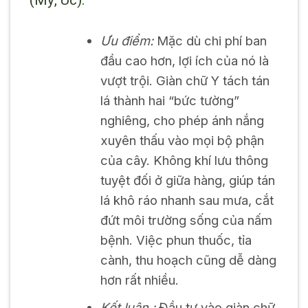
(Mỹ, Úc).
Ưu điểm:
Mặc dù chi phí ban
đầu cao hơn, lợi ích của nó là
vượt trội. Giàn chữ Y tách tán
lá thành hai “bức tường”
nghiêng, cho phép ánh nắng
xuyên thấu vào mọi bộ phận
của cây. Không khí lưu thông
tuyệt đối ở giữa hàng, giúp tán
lá khô ráo nhanh sau mưa, cắt
đứt môi trường sống của nấm
bệnh. Việc phun thuốc, tỉa
cành, thu hoạch cũng dễ dàng
hơn rất nhiều.
Kết luận :
Đầu tư vào giàn chữ