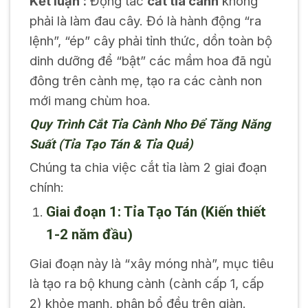
Kết luận :
Động tác
cắt tỉa cành
không
phải là làm đau cây. Đó là hành động “ra
lệnh”, “ép” cây phải tỉnh thức, dồn toàn bộ
dinh dưỡng để “bật” các mầm hoa đã ngủ
đông trên cành mẹ, tạo ra các cành non
mới mang chùm hoa.
Quy Trình Cắt Tỉa Cành Nho Để Tăng Năng
Suất (Tỉa Tạo Tán & Tỉa Quả)
Chúng ta chia việc cắt tỉa làm 2 giai đoạn
chính:
Giai đoạn 1: Tỉa Tạo Tán (Kiến thiết
1-2 năm đầu)
Giai đoạn này là “xây móng nhà”, mục tiêu
là tạo ra bộ khung cành (cành cấp 1, cấp
2) khỏe mạnh, phân bổ đều trên giàn.