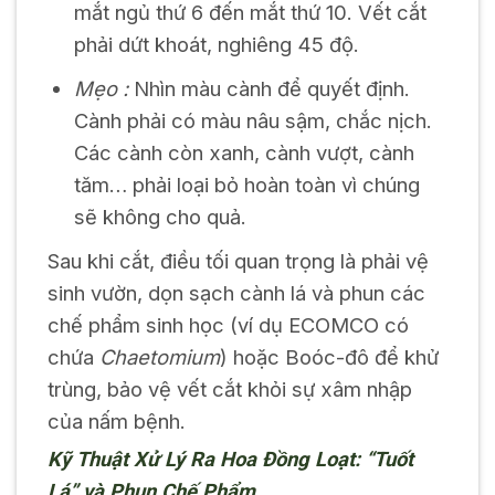
mắt ngủ thứ 6 đến mắt thứ 10. Vết cắt
phải dứt khoát, nghiêng 45 độ.
Mẹo :
Nhìn màu cành để quyết định.
Cành phải có màu nâu sậm, chắc nịch.
Các cành còn xanh, cành vượt, cành
tăm… phải loại bỏ hoàn toàn vì chúng
sẽ không cho quả.
Sau khi cắt, điều tối quan trọng là phải vệ
sinh vườn, dọn sạch cành lá và phun các
chế phẩm sinh học (ví dụ ECOMCO có
chứa
Chaetomium
) hoặc Boóc-đô để khử
trùng, bảo vệ vết cắt khỏi sự xâm nhập
của nấm bệnh.
Kỹ Thuật Xử Lý Ra Hoa Đồng Loạt: “Tuốt
Lá” và Phun Chế Phẩm