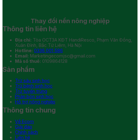
Thay đổi
nền nông nghiệp
Thông tin liên hệ
Địa chỉ:
Tòa OCT3A KĐT HandiResco, Phạm Văn Đồng,
Xuân Đỉnh, Bắc Từ Liêm, Hà Nội
Hotline:
0336 001 586
Email:
Marketingecomjsc@gmail.com
Mã số thuế:
0109864128
Sản phẩm
Trừ sâu sinh học
Trừ bệnh sinh học
Trừ tuyến trùng
Phân bón sinh học
Hỗ trợ nông nghiệp
Thông tin chung
Về Ecom
Giải đáp
Chính sách
Liên hệ