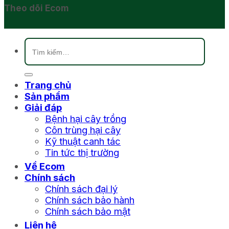
Theo dõi Ecom
Tìm
kiếm:
Trang chủ
Sản phẩm
Giải đáp
Bệnh hại cây trồng
Côn trùng hại cây
Kỹ thuật canh tác
Tin tức thị trường
Về Ecom
Chính sách
Chính sách đại lý
Chính sách bảo hành
Chính sách bảo mật
Liên hệ