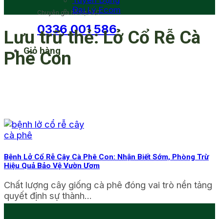
Tuyển Dụng
Đại Lý Ecom
Chuyên gia hỗ trợ 24/7
0336 001 586
Lưu trữ thẻ:
Lở Cổ Rễ Cà
Giỏ hàng
Phê Con
Bệnh Lở Cổ Rễ Cây Cà Phê Con: Nhận Biết Sớm, Phòng Trừ
Hiệu Quả Bảo Vệ Vườn Ươm
Chất lượng cây giống cà phê đóng vai trò nền tảng
quyết định sự thành...