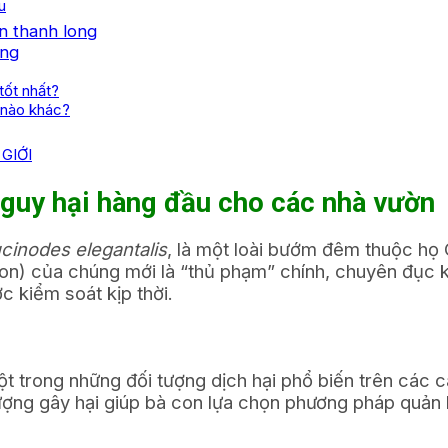
u
n thanh long
ong
tốt nhất?
g nào khác?
GIỚI
 nguy hại hàng đầu cho các nhà vườn
cinodes elegantalis
, là một loài bướm đêm thuộc h
non) của chúng mới là “thủ phạm” chính, chuyên đục kh
 kiểm soát kịp thời.
ột trong những đối tượng dịch hại phổ biến trên các 
tượng gây hại giúp bà con lựa chọn phương pháp quản 