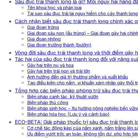
Sâu đục trái thanh long là gì? Mối nguy hại hàng 
Tên khoa học và phân loại
Tại sao sâu đục trái lại nguy hiểm cho cây thanh lon
Cách nhận biết sâu đục trái thanh long chính xác q
Giai đoạn trứng
Giai đoạn sâu non (ấu trùng) – Giai đoạn gây hại chín
Giai đoạn nhộng
Giai đoạn trưởng thành (bướm)
Vòng đời sâu đục trái thanh long và thời điểm gây 
Tác hại của sâu đục trái thanh long đối với năng su
Gây hại trên nụ và hoa
Gây hại trên trái non và trái lớn
Ảnh hưởng đến giá trị thương phẩm và xuất khẩu
Tạo điều kiện cho nấm, vi khuẩn xâm nhập gây thối tr
Tổng hợp các biện pháp phòng trừ sâu đục trái th
Biện pháp canh tác, kỹ thuật vườn
Biện pháp thủ công
Biện pháp sinh học – Xu hướng nông nghiệp bền vữn
Biện pháp hóa học (Lưu ý và cảnh báo)
ECO-BETA: Giải pháp thuốc trị sâu đục trái thanh
Cơ chế tác động kép của nấm xanh, nấm trắng lên sâ
Ưu điểm vượt trội: an toàn, không tồn dư, phù hợp t