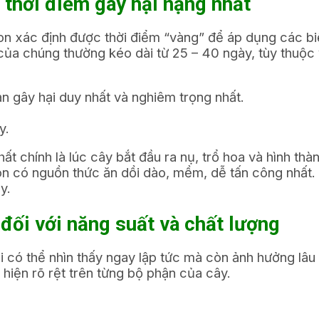
 thời điểm gây hại nặng nhất
n xác định được thời điểm “vàng” để áp dụng các biệ
của chúng thường kéo dài từ 25 – 40 ngày, tùy thuộc 
ạn gây hại duy nhất và nghiêm trọng nhất.
y.
ất chính là lúc cây bắt đầu ra nụ, trổ hoa và hình thà
on có nguồn thức ăn dồi dào, mềm, dễ tấn công nhất.
y.
 đối với năng suất và chất lượng
i có thể nhìn thấy ngay lập tức mà còn ảnh hưởng lâu dà
hiện rõ rệt trên từng bộ phận của cây.