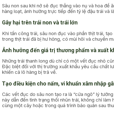
Sâu non sau khi nở sẽ đục thẳng vào nụ và hoa để ăn
hàng loạt, ảnh hưởng trực tiếp đến tỷ lệ đậu trái và
Gây hại trên trái non và trái lớn
Khi tấn công trái, sâu non đục vào phần thịt trái, 
trong thịt trái đã bị hư hỏng, có mùi hôi và chuyển m
Ảnh hưởng đến giá trị thương phẩm và xuất 
Những trái thanh long dù chỉ có một vết đục nhỏ cũn
Đặc biệt đối với thị trường xuất khẩu yêu cầu chất 
khiến cả lô hàng bị trả về.
Tạo điều kiện cho nấm, vi khuẩn xâm nhập gây
Các vết đục do sâu non tạo ra là “cửa ngõ” lý tưởng
này dẫn đến tình trạng thối nhũn trái, không chỉ làm
cùng một cây hoặc trong quá trình bảo quản sau th