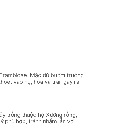
ọ Crambidae. Mặc dù bướm trưởng
oét vào nụ, hoa và trái, gây ra
cây trồng thuộc họ Xương rồng,
lý phù hợp, tránh nhầm lẫn với