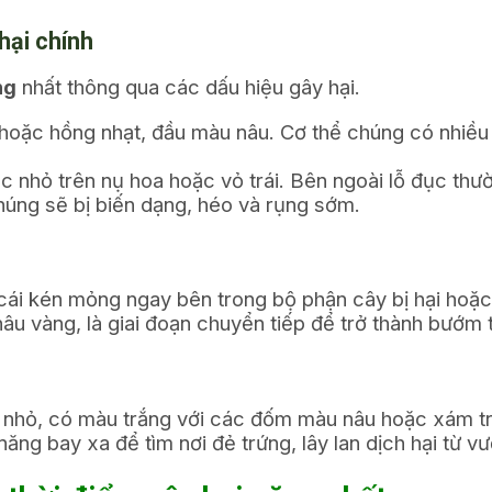
hại chính
ng
nhất thông qua các dấu hiệu gây hại.
oặc hồng nhạt, đầu màu nâu. Cơ thể chúng có nhiều đố
c nhỏ trên nụ hoa hoặc vỏ trái. Bên ngoài lỗ đục th
chúng sẽ bị biến dạng, héo và rụng sớm.
 cái kén mỏng ngay bên trong bộ phận cây bị hại hoặc
u vàng, là giai đoạn chuyển tiếp để trở thành bướm 
 nhỏ, có màu trắng với các đốm màu nâu hoặc xám t
năng bay xa để tìm nơi đẻ trứng, lây lan dịch hại từ 