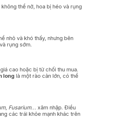
 không thể nở, hoa bị héo và rụng
thể nhỏ và khó thấy, nhưng bên
p và rụng sớm.
giá cao hoặc bị từ chối thu mua.
h long
là một rào cản lớn, có thể
hum
,
Fusarium
… xâm nhập. Điều
sang các trái khỏe mạnh khác trên