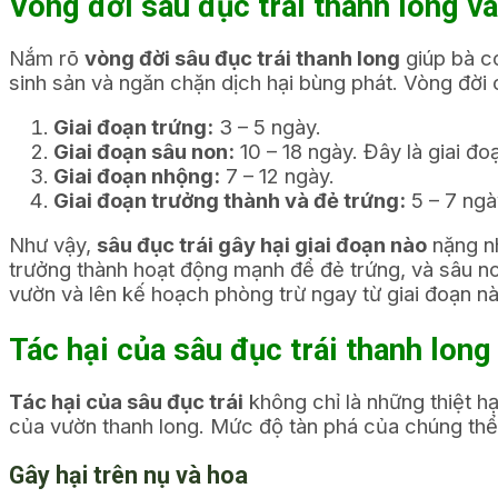
Vòng đời sâu đục trái thanh long và
Nắm rõ
vòng đời sâu đục trái thanh long
giúp bà co
sinh sản và ngăn chặn dịch hại bùng phát. Vòng đời 
Giai đoạn trứng:
3 – 5 ngày.
Giai đoạn sâu non:
10 – 18 ngày. Đây là giai đo
Giai đoạn nhộng:
7 – 12 ngày.
Giai đoạn trưởng thành và đẻ trứng:
5 – 7 ngà
Như vậy,
sâu đục trái gây hại giai đoạn nào
nặng nh
trưởng thành hoạt động mạnh để đẻ trứng, và sâu n
vườn và lên kế hoạch phòng trừ ngay từ giai đoạn nà
Tác hại của sâu đục trái thanh long
Tác hại của sâu đục trái
không chỉ là những thiệt hạ
của vườn thanh long. Mức độ tàn phá của chúng thể 
Gây hại trên nụ và hoa