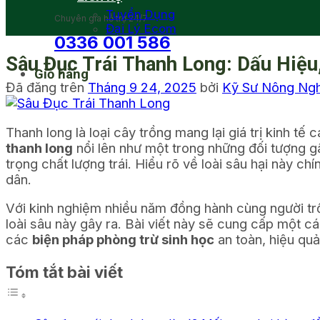
Tuyển Dụng
Chuyên gia hỗ trợ 24/7
Đại Lý Ecom
0336 001 586
Sâu Đục Trái Thanh Long: Dấu Hiệu
Giỏ hàng
Đã đăng trên
Tháng 9 24, 2025
bởi
Kỹ Sư Nông Ng
Thanh long là loại cây trồng mang lại giá trị kinh t
thanh long
nổi lên như một trong những đối tượng g
trọng chất lượng trái. Hiểu rõ về loài sâu hại này c
dân.
Với kinh nghiệm nhiều năm đồng hành cùng người tr
loài sâu này gây ra. Bài viết này sẽ cung cấp một cái
các
biện pháp phòng trừ sinh học
an toàn, hiệu qu
Tóm tắt bài viết