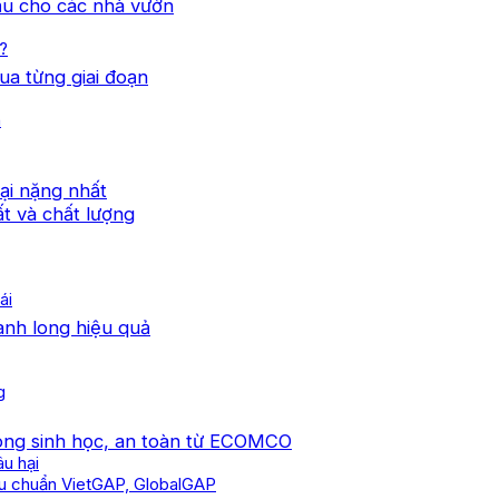
đầu cho các nhà vườn
g?
ua từng giai đoạn
h
hại nặng nhất
ất và chất lượng
ái
anh long hiệu quả
g
 long sinh học, an toàn từ ECOMCO
u hại
iêu chuẩn VietGAP, GlobalGAP