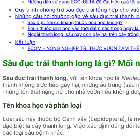
Hướng dẫn sử dụng ECO-BETA để đạt hiệu quả tối ư
Quy trình phòng trừ sâu đục trái tổng hợp cho vườ
Những câu hỏi thường gặp về sâu đục trái thanh l
Sâu đục trái có kháng thuốc hóa học không?
Phun thuốc sinh học vào thời điểm nào trong ngày là 
Ngoài thanh long, sâu này còn gây hại trên cây trồn
Kết luận
ECOM – NÔNG NGHIỆP TRI THỨC VƯƠN TẦM THẾ 
Sâu đục trái thanh long là gì? Mối
Sâu đục trái thanh long
, với tên khoa học là
Neoleu
thành không trực tiếp gây hại, nhưng ấu trùng (sâu 
những tổn thất nặng nề cho nhà vườn nếu không được
Tên khoa học và phân loại
Loài sâu này thuộc bộ Cánh vẩy (Lepidoptera), là m
đặc biệt là cây thanh long. Việc xác định đúng đối 
các loại sâu bệnh khác.