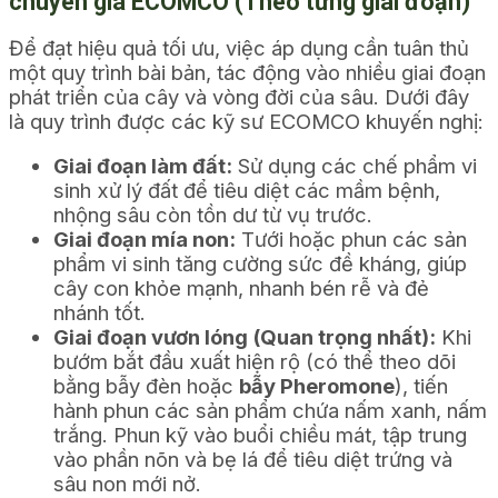
chuyên gia ECOMCO (Theo từng giai đoạn)
Để đạt hiệu quả tối ưu, việc áp dụng cần tuân thủ
một quy trình bài bản, tác động vào nhiều giai đoạn
phát triển của cây và vòng đời của sâu. Dưới đây
là quy trình được các kỹ sư ECOMCO khuyến nghị:
Giai đoạn làm đất:
Sử dụng các chế phẩm vi
sinh xử lý đất để tiêu diệt các mầm bệnh,
nhộng sâu còn tồn dư từ vụ trước.
Giai đoạn mía non:
Tưới hoặc phun các sản
phẩm vi sinh tăng cường sức đề kháng, giúp
cây con khỏe mạnh, nhanh bén rễ và đẻ
nhánh tốt.
Giai đoạn vươn lóng (Quan trọng nhất):
Khi
bướm bắt đầu xuất hiện rộ (có thể theo dõi
bằng bẫy đèn hoặc
bẫy Pheromone
), tiến
hành phun các sản phẩm chứa nấm xanh, nấm
trắng. Phun kỹ vào buổi chiều mát, tập trung
vào phần nõn và bẹ lá để tiêu diệt trứng và
sâu non mới nở.