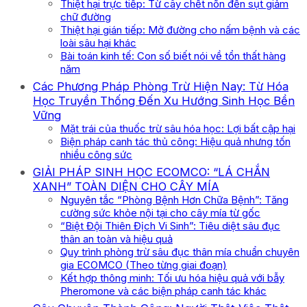
Thiệt hại trực tiếp: Từ cây chết nõn đến sụt giảm
chữ đường
Thiệt hại gián tiếp: Mở đường cho nấm bệnh và các
loài sâu hại khác
Bài toán kinh tế: Con số biết nói về tổn thất hàng
năm
Các Phương Pháp Phòng Trừ Hiện Nay: Từ Hóa
Học Truyền Thống Đến Xu Hướng Sinh Học Bền
Vững
Mặt trái của thuốc trừ sâu hóa học: Lợi bất cập hại
Biện pháp canh tác thủ công: Hiệu quả nhưng tốn
nhiều công sức
GIẢI PHÁP SINH HỌC ECOMCO: “LÁ CHẮN
XANH” TOÀN DIỆN CHO CÂY MÍA
Nguyên tắc “Phòng Bệnh Hơn Chữa Bệnh”: Tăng
cường sức khỏe nội tại cho cây mía từ gốc
“Biệt Đội Thiên Địch Vi Sinh”: Tiêu diệt sâu đục
thân an toàn và hiệu quả
Quy trình phòng trừ sâu đục thân mía chuẩn chuyên
gia ECOMCO (Theo từng giai đoạn)
Kết hợp thông minh: Tối ưu hóa hiệu quả với bẫy
Pheromone và các biện pháp canh tác khác