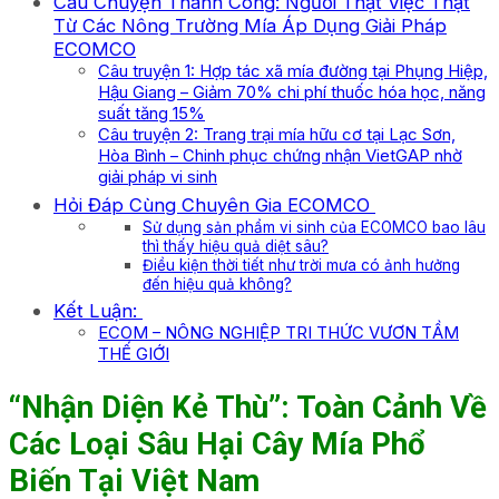
Câu Chuyện Thành Công: Người Thật Việc Thật
Từ Các Nông Trường Mía Áp Dụng Giải Pháp
ECOMCO
Câu truyện 1: Hợp tác xã mía đường tại Phụng Hiệp,
Hậu Giang – Giảm 70% chi phí thuốc hóa học, năng
suất tăng 15%
Câu truyện 2: Trang trại mía hữu cơ tại Lạc Sơn,
Hòa Bình – Chinh phục chứng nhận VietGAP nhờ
giải pháp vi sinh
Hỏi Đáp Cùng Chuyên Gia ECOMCO
Sử dụng sản phẩm vi sinh của ECOMCO bao lâu
thì thấy hiệu quả diệt sâu?
Điều kiện thời tiết như trời mưa có ảnh hưởng
đến hiệu quả không?
Kết Luận:
ECOM – NÔNG NGHIỆP TRI THỨC VƯƠN TẦM
THẾ GIỚI
“Nhận Diện Kẻ Thù”: Toàn Cảnh Về
Các Loại Sâu Hại Cây Mía Phổ
Biến Tại Việt Nam