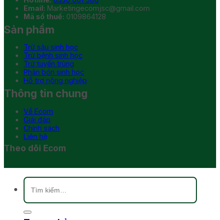
Email:
Marketingecomjsc@gmail.com
Mã số thuế:
0109864128
Sản phẩm
Trừ sâu sinh học
Trừ bệnh sinh học
Trừ tuyến trùng
Phân bón sinh học
Hỗ trợ nông nghiệp
Thông tin chung
Về Ecom
Giải đáp
Chính sách
Liên hệ
Theo dõi Ecom
Tìm
kiếm: