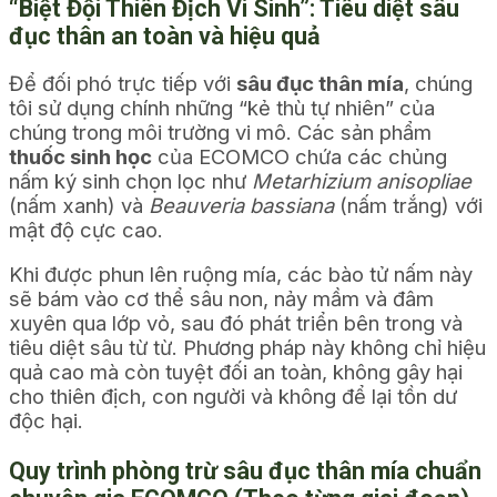
“Biệt Đội Thiên Địch Vi Sinh”: Tiêu diệt sâu
đục thân an toàn và hiệu quả
Để đối phó trực tiếp với
sâu đục thân mía
, chúng
tôi sử dụng chính những “kẻ thù tự nhiên” của
chúng trong môi trường vi mô. Các sản phẩm
thuốc sinh học
của ECOMCO chứa các chủng
nấm ký sinh chọn lọc như
Metarhizium anisopliae
(nấm xanh) và
Beauveria bassiana
(nấm trắng) với
mật độ cực cao.
Khi được phun lên ruộng mía, các bào tử nấm này
sẽ bám vào cơ thể sâu non, nảy mầm và đâm
xuyên qua lớp vỏ, sau đó phát triển bên trong và
tiêu diệt sâu từ từ. Phương pháp này không chỉ hiệu
quả cao mà còn tuyệt đối an toàn, không gây hại
cho thiên địch, con người và không để lại tồn dư
độc hại.
Quy trình phòng trừ sâu đục thân mía chuẩn