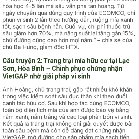
hóa học 4-5 lần mà sâu vẫn phá tan hoang. Từ
ngày chuyển qua dùng quy trình của ECOMCO, chỉ
phun vi sinh 2 lần theo hướng dẫn, ruộng mía xanh
tốt, sạch sâu bệnh hẳn. Cuối vụ, chi phí thuốc trừ
sâu giảm hơn 70%, mà năng suất lại tăng gần 15%,
chữ đường cũng cao hơn mọi năm.” – chia sẻ của
chú Ba Hưng, giám đốc HTX.
Câu truyện
2: Trang trại mía hữu cơ tại Lạc
Sơn, Hòa Bình – Chinh phục chứng nhận
VietGAP nhờ giải pháp vi sinh
Anh Hoàng, chủ trang trại, gặp rất nhiều khó khăn
trong việc kiểm soát sâu đục thân khi theo đuổi
canh tác hữu cơ. Sau khi hợp tác cùng ECOMCO,
toàn bộ diện tích mía của anh được bảo vệ bằng
nấm xanh, nấm trắng và các loại phân bón vi sinh.
Kết quả là trang trại không chỉ giải quyết được bài
toán sâu bệnh mà còn dễ dàng đạt chứng nhận
VietGAP, mở đường cho sản phẩm mía sạch tiến