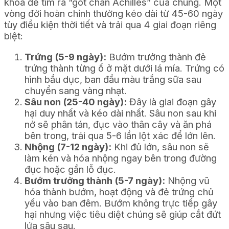
khóa để tìm ra “gót chân Achilles” của chúng. Một
vòng đời hoàn chỉnh thường kéo dài từ 45-60 ngày
tùy điều kiện thời tiết và trải qua 4 giai đoạn riêng
biệt:
Trứng (5-9 ngày):
Bướm trưởng thành đẻ
trứng thành từng ổ ở mặt dưới lá mía. Trứng có
hình bầu dục, ban đầu màu trắng sữa sau
chuyển sang vàng nhạt.
Sâu non (25-40 ngày):
Đây là giai đoạn gây
hại duy nhất và kéo dài nhất. Sâu non sau khi
nở sẽ phân tán, đục vào thân cây và ăn phá
bên trong, trải qua 5-6 lần lột xác để lớn lên.
Nhộng (7-12 ngày):
Khi đủ lớn, sâu non sẽ
làm kén và hóa nhộng ngay bên trong đường
đục hoặc gần lỗ đục.
Bướm trưởng thành (5-7 ngày):
Nhộng vũ
hóa thành bướm, hoạt động và đẻ trứng chủ
yếu vào ban đêm. Bướm không trực tiếp gây
hại nhưng việc tiêu diệt chúng sẽ giúp cắt đứt
lứa sâu sau.