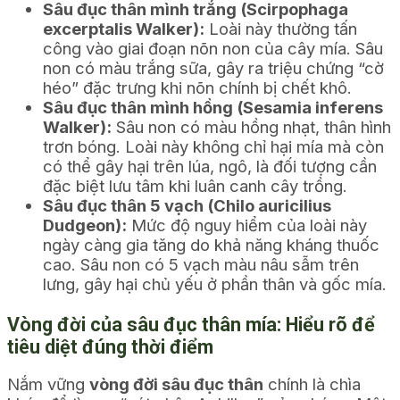
Sâu đục thân mình trắng (Scirpophaga
excerptalis Walker):
Loài này thường tấn
công vào giai đoạn nõn non của cây mía. Sâu
non có màu trắng sữa, gây ra triệu chứng “cờ
héo” đặc trưng khi nõn chính bị chết khô.
Sâu đục thân mình hồng (Sesamia inferens
Walker):
Sâu non có màu hồng nhạt, thân hình
trơn bóng. Loài này không chỉ hại mía mà còn
có thể gây hại trên lúa, ngô, là đối tượng cần
đặc biệt lưu tâm khi luân canh cây trồng.
Sâu đục thân 5 vạch (Chilo auricilius
Dudgeon):
Mức độ nguy hiểm của loài này
ngày càng gia tăng do khả năng kháng thuốc
cao. Sâu non có 5 vạch màu nâu sẫm trên
lưng, gây hại chủ yếu ở phần thân và gốc mía.
Vòng đời của sâu đục thân mía: Hiểu rõ để
tiêu diệt đúng thời điểm
Nắm vững
vòng đời sâu đục thân
chính là chìa