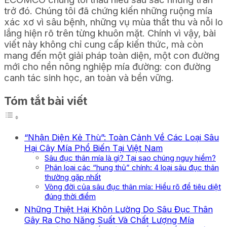
trở đó. Chúng tôi đã chứng kiến những ruộng mía
xác xơ vì sâu bệnh, những vụ mùa thất thu và nỗi lo
lắng hiện rõ trên từng khuôn mặt. Chính vì vậy, bài
viết này không chỉ cung cấp kiến thức, mà còn
mang đến một giải pháp toàn diện, một con đường
mới cho nền nông nghiệp mía đường: con đường
canh tác sinh học, an toàn và bền vững.
Tóm tắt bài viết
“Nhận Diện Kẻ Thù”: Toàn Cảnh Về Các Loại Sâu
Hại Cây Mía Phổ Biến Tại Việt Nam
Sâu đục thân mía là gì? Tại sao chúng nguy hiểm?
Phân loại các “hung thủ” chính: 4 loại sâu đục thân
thường gặp nhất
Vòng đời của sâu đục thân mía: Hiểu rõ để tiêu diệt
đúng thời điểm
Những Thiệt Hại Khôn Lường Do Sâu Đục Thân
Gây Ra Cho Năng Suất Và Chất Lượng Mía