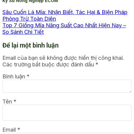
Kỹ Sư Nông Nghiệp ECOM
Sâu Cuốn Lá Mía: Nhận Biết, Tác Hại & Biện Pháp
Phòng Trừ Toàn Diện
Top 7 Giống Mía Năng Suất Cao Nhất Hiện Nay –
So Sánh Chi Tiết
Để lại một bình luận
Email của bạn sẽ không được hiển thị công khai.
Các trường bắt buộc được đánh dấu
*
Bình luận
*
Tên
*
Email
*