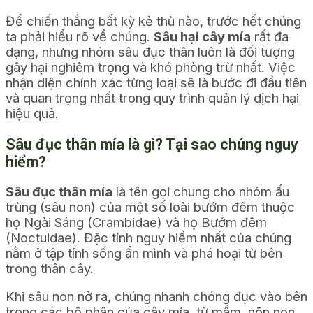
Để chiến thắng bất kỳ kẻ thù nào, trước hết chúng
ta phải hiểu rõ về chúng.
Sâu hại cây mía
rất đa
dạng, nhưng nhóm sâu đục thân luôn là đối tượng
gây hại nghiêm trọng và khó phòng trừ nhất. Việc
nhận diện chính xác từng loại sẽ là bước đi đầu tiên
và quan trọng nhất trong quy trình quản lý dịch hại
hiệu quả.
Sâu đục thân mía là gì? Tại sao chúng nguy
hiểm?
Sâu đục thân mía
là tên gọi chung cho nhóm ấu
trùng (sâu non) của một số loài bướm đêm thuộc
họ Ngài Sáng (Crambidae) và họ Bướm đêm
(Noctuidae). Đặc tính nguy hiểm nhất của chúng
nằm ở tập tính sống ẩn mình và phá hoại từ bên
trong thân cây.
Khi sâu non nở ra, chúng nhanh chóng đục vào bên
trong các bộ phận của cây mía, từ mầm, nõn non