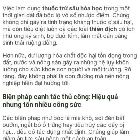
Việc lạm dụng
thuốc trừ sâu hóa học
trong một
thời gian dài đã bộc lộ vô số nhược điểm. Chúng
không chỉ gây ra tình trạng kháng thuốc ở sâu hại,
mà còn tiêu diệt luôn cả các loài
thiên địch
có ích
như ong ký sinh, bọ đuôi kìm, làm mất cân bằng
sinh thái ruộng đồng.
Hơn nữa, dư lượng hóa chất độc hại tồn đọng trong
đất, nước và nông sản gây ra những hệ lụy khôn
lường cho sức khỏe con người và môi trường. Rõ
ràng, đây không phải là con đường mà nền nông
nghiệp hiện đại hướng tới.
Biện pháp canh tác thủ công: Hiệu quả
nhưng tốn nhiều công sức
Các biện pháp như bóc lá mía khô, soi đèn bắt
bướm, ngắt bỏ ổ trứng hay tiêu hủy các cây bị
hại… đều có tác dụng nhất định. Chúng giúp làm
giảm áp lực sâu bệnh một cách an toàn.