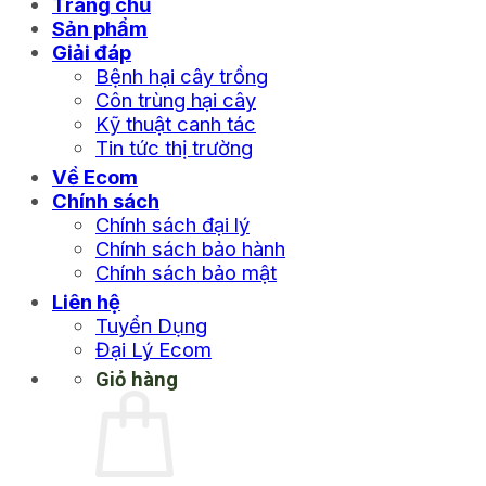
Trang chủ
Sản phẩm
Giải đáp
Bệnh hại cây trồng
Côn trùng hại cây
Kỹ thuật canh tác
Tin tức thị trường
Về Ecom
Chính sách
Chính sách đại lý
Chính sách bảo hành
Chính sách bảo mật
Liên hệ
Tuyển Dụng
Đại Lý Ecom
Giỏ hàng