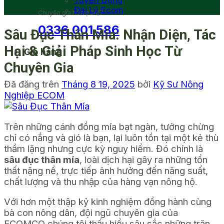
Tuyển Dụng
Đại Lý Ecom
Chuyên gia hỗ trợ 24/7
0336 001 586
Sâu Đục Thân Mía: Nhận Diện, Tác
Hại & Giải Pháp Sinh Học Từ
Giỏ hàng
Chuyên Gia
Đã đăng trên
Tháng 8 19, 2025
bởi
Kỹ Sư Nông
Nghiệp ECOM
Trên những cánh đồng mía bạt ngàn, tưởng chừng
chỉ có nắng và gió là bạn, lại luôn tồn tại một kẻ thù
thầm lặng nhưng cực kỳ nguy hiểm. Đó chính là
sâu đục thân mía
, loài dịch hại gây ra những tổn
thất nặng nề, trực tiếp ảnh hưởng đến năng suất,
chất lượng và thu nhập của hàng vạn nông hộ.
Với hơn một thập kỷ kinh nghiệm đồng hành cùng
bà con nông dân, đội ngũ chuyên gia của
ECOMCO chúng tôi thấu hiểu sâu sắc những trăn