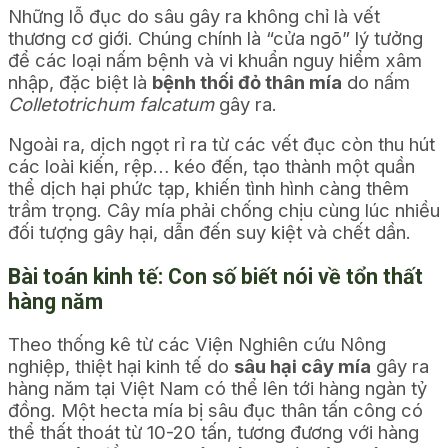
Những lỗ đục do sâu gây ra không chỉ là vết
thương cơ giới. Chúng chính là “cửa ngõ” lý tưởng
để các loại nấm bệnh và vi khuẩn nguy hiểm xâm
nhập, đặc biệt là
bệnh thối đỏ thân mía
do nấm
Colletotrichum falcatum
gây ra.
Ngoài ra, dịch ngọt rỉ ra từ các vết đục còn thu hút
các loài kiến, rệp… kéo đến, tạo thành một quần
thể dịch hại phức tạp, khiến tình hình càng thêm
trầm trọng. Cây mía phải chống chịu cùng lúc nhiều
đối tượng gây hại, dẫn đến suy kiệt và chết dần.
Bài toán kinh tế: Con số biết nói về tổn thất
hàng năm
Theo thống kê từ các Viện Nghiên cứu Nông
nghiệp, thiệt hại kinh tế do
sâu hại cây mía
gây ra
hàng năm tại Việt Nam có thể lên tới hàng ngàn tỷ
đồng. Một hecta mía bị sâu đục thân tấn công có
thể thất thoát từ 10-20 tấn, tương đương với hàng