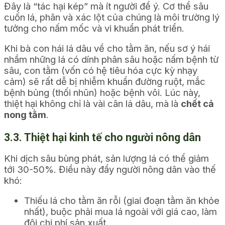
Đây là “tác hại kép” mà ít người để ý. Cơ thể sâu
cuốn lá, phân và xác lột của chúng là môi trường lý
tưởng cho nấm mốc và vi khuẩn phát triển.
Khi bà con hái lá dâu về cho tằm ăn, nếu sơ ý hái
nhầm những lá có dính phân sâu hoặc nấm bệnh từ
sâu, con tằm (vốn có hệ tiêu hóa cực kỳ nhạy
cảm) sẽ rất dễ bị nhiễm khuẩn đường ruột, mắc
bệnh bủng (thối nhũn) hoặc bệnh vôi. Lúc này,
thiệt hại không chỉ là vài cân lá dâu, mà là
chết cả
nong tằm
.
3.3. Thiệt hại kinh tế cho người nông dân
Khi dịch sâu bùng phát, sản lượng lá có thể giảm
tới 30-50%. Điều này đẩy người nông dân vào thế
khó:
Thiếu lá cho tằm ăn rỗi (giai đoạn tằm ăn khỏe
nhất), buộc phải mua lá ngoài với giá cao, làm
đội chi phí sản xuất.