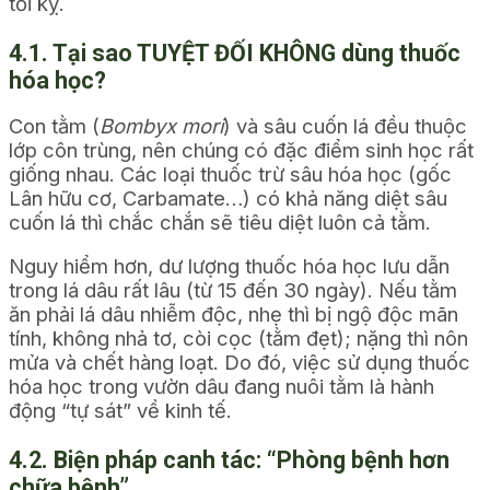
tối kỵ.
4.1. Tại sao TUYỆT ĐỐI KHÔNG dùng thuốc
hóa học?
Con tằm (
Bombyx mori
) và sâu cuốn lá đều thuộc
lớp côn trùng, nên chúng có đặc điểm sinh học rất
giống nhau. Các loại thuốc trừ sâu hóa học (gốc
Lân hữu cơ, Carbamate…) có khả năng diệt sâu
cuốn lá thì chắc chắn sẽ tiêu diệt luôn cả tằm.
Nguy hiểm hơn, dư lượng thuốc hóa học lưu dẫn
trong lá dâu rất lâu (từ 15 đến 30 ngày). Nếu tằm
ăn phải lá dâu nhiễm độc, nhẹ thì bị ngộ độc mãn
tính, không nhả tơ, còi cọc (tằm đẹt); nặng thì nôn
mửa và chết hàng loạt. Do đó, việc sử dụng thuốc
hóa học trong vườn dâu đang nuôi tằm là hành
động “tự sát” về kinh tế.
4.2. Biện pháp canh tác: “Phòng bệnh hơn
chữa bệnh”