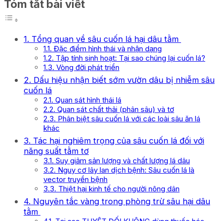
Tóm tắt bài viết
1. Tổng quan về sâu cuốn lá hại dâu tằm
1.1. Đặc điểm hình thái và nhận dạng
1.2. Tập tính sinh hoạt: Tại sao chúng lại cuốn lá?
1.3. Vòng đời phát triển
2. Dấu hiệu nhận biết sớm vườn dâu bị nhiễm sâu
cuốn lá
2.1. Quan sát hình thái lá
2.2. Quan sát chất thải (phân sâu) và tơ
2.3. Phân biệt sâu cuốn lá với các loài sâu ăn lá
khác
3. Tác hại nghiêm trọng của sâu cuốn lá đối với
năng suất tằm tơ
3.1. Suy giảm sản lượng và chất lượng lá dâu
3.2. Nguy cơ lây lan dịch bệnh: Sâu cuốn lá là
vector truyền bệnh
3.3. Thiệt hại kinh tế cho người nông dân
4. Nguyên tắc vàng trong phòng trừ sâu hại dâu
tằm