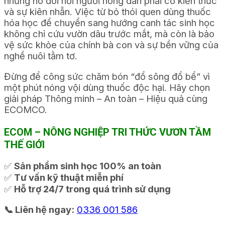
nhưng nó đòi hỏi người nông dân phải có kiến thức
và sự kiên nhẫn. Việc từ bỏ thói quen dùng thuốc
hóa học để chuyển sang hướng canh tác sinh học
không chỉ cứu vườn dâu trước mắt, mà còn là bảo
vệ sức khỏe của chính bà con và sự bền vững của
nghề nuôi tằm tơ.
Đừng để công sức chăm bón “đổ sông đổ bể” vì
một phút nóng vội dùng thuốc độc hại. Hãy chọn
giải pháp Thông minh – An toàn – Hiệu quả cùng
ECOMCO.
ECOM – NÔNG NGHIỆP TRI THỨC VƯƠN TẦM
THẾ GIỚI
✅
Sản phẩm sinh học 100% an toàn
✅
Tư vấn kỹ thuật miễn phí
✅
Hỗ trợ 24/7 trong quá trình sử dụng
📞 Liên hệ ngay:
0336 001 586