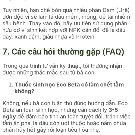
Tuy nhiên, hạn chế bón quá nhiều phân Đạm (Urê)
đơn độc vì sẽ làm lá dâu mềm, mỏng, dễ tái nhiễm
sâu bệnh. Thay vào đó, hãy ưu tiên sử dụng phân
hữu cơ vi sinh kết hợp với NPK cân đối để lá dâu
dày, xanh đậm, giàu nhựa và Protein.
7. Các câu hỏi thường gặp (FAQ)
Trong quá trình tư vấn kỹ thuật, tôi thường nhận
được những thắc mắc sau từ bà con:
Thuốc sinh học Eco Beta có làm chết tằm
không?
Không, nếu bà con tuân thủ đúng hướng dẫn. Eco
Beta an toàn sinh học, nhưng cần cách ly
3-5
ngày
để đảm bảo tính an toàn tuyệt đối, tránh việc
tằm ăn phải lá dâu còn ướt thuốc hoặc nấm chưa
phân hủy hết gây rối loạn tiêu hóa nhẹ.