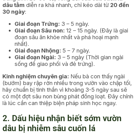
dâu tằm
diễn ra khá nhanh, chỉ kéo dài từ
20 đến
30 ngày
:
Giai đoạn Trứng:
3 – 5 ngày.
Giai đoạn Sâu non:
12 – 15 ngày. (Đây là giai
đoạn sâu ăn khỏe nhất và phá hoại mạnh
nhất).
Giai đoạn Nhộng:
5 – 7 ngày.
Giai đoạn Ngài:
3 – 5 ngày (Thời gian ngài
sống để giao phối và đẻ trứng).
Kinh nghiệm chuyên gia:
Nếu bà con thấy ngài
(bướm) bay rập rờn nhiều trong vườn vào chập tối,
hãy chuẩn bị tinh thần vì khoảng 3-5 ngày sau sẽ
có một đợt sâu non bùng phát đồng loạt. Đây chính
là lúc cần can thiệp biện pháp sinh học ngay.
2. Dấu hiệu nhận biết sớm vườn
dâu bị nhiễm sâu cuốn lá