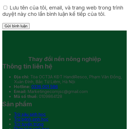
Lưu tên của tôi, email, và trang web trong trình
duyệt này cho lần bình luận kế tiếp của tôi.
Thay đổi
nền nông nghiệp
Thông tin liên hệ
Địa chỉ:
Tòa OCT3A KĐT HandiResco, Phạm Văn Đồng,
Xuân Đỉnh, Bắc Từ Liêm, Hà Nội
Hotline:
0336 001 586
Email:
Marketingecomjsc@gmail.com
Mã số thuế:
0109864128
Sản phẩm
Trừ sâu sinh học
Trừ bệnh sinh học
Trừ tuyến trùng
Phân bón sinh học