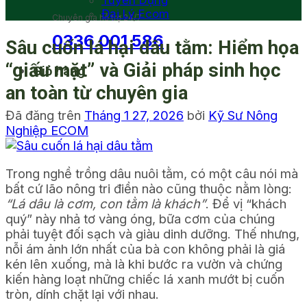
Tuyển Dụng
Đại Lý Ecom
Chuyên gia hỗ trợ 24/7
0336 001 586
Sâu cuốn lá hại dâu tằm: Hiểm họa
“giấu mặt” và Giải pháp sinh học
Giỏ hàng
an toàn từ chuyên gia
Đã đăng trên
Tháng 1 27, 2026
bởi
Kỹ Sư Nông
Nghiệp ECOM
Trong nghề trồng dâu nuôi tằm, có một câu nói mà
bất cứ lão nông tri điền nào cũng thuộc nằm lòng:
“Lá dâu là cơm, con tằm là khách”
. Để vị “khách
quý” này nhả tơ vàng óng, bữa cơm của chúng
phải tuyệt đối sạch và giàu dinh dưỡng. Thế nhưng,
nỗi ám ảnh lớn nhất của bà con không phải là giá
kén lên xuống, mà là khi bước ra vườn và chứng
kiến hàng loạt những chiếc lá xanh mướt bị cuốn
tròn, dính chặt lại với nhau.