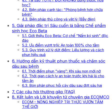
4.1. Tại sao TUYỆT ĐỐI KHÔNG dùng thuốc hóa
học?
4.2. Biện pháp canh tác: “Phòng bệnh hơn chữa
bệnh”
4.3. Biện pháp thủ công và vật lý (Bẫy đèn)
5. Giải pháp đặc trị Sâu cuốn lá bằng Chế phẩm
sinh học Eco Beta
5.1. Giới thiệu Eco Beta: Cơ chế “Nấm ký sinh” độc
đáo
5.2. Ưu điểm vượt trội: An toàn 100% cho tằm
5.3. Quy trình xử lý dứt điểm: Liều lượng và cách
phun hiệu quả
6. Hướng dẫn kỹ thuật phun thuốc và chăm sóc
dâu sau bệnh
6.1. Thời điểm phun “vàng”: Khi sâu non mới nở
6.2. Thời gian cách ly an toàn trước khi hái lá cho
tằm ăn
6.3. Bón phân phục hồi cây dâu sau đợt sâu hại
7. Các câu hỏi thường gặp (FAQ)
8. Kết luận và Lời khuyên từ chuyên gia ECOMCO
ECOM – NÔNG NGHIỆP TRI THỨC VƯƠN TẦM
THẾ GIỚI