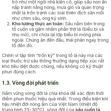
trò như một ngôi nhà kiên cố, giúp sâu non ẩn
nấp tránh nắng nóng, mưa gió và quan trọng
nhất là trốn tránh các loài thiên địch săn mồi
như chim sâu, ong ký sinh.
Kho lương thực an toàn:
Sâu nằm bên trong
tổ cuốn và gặm nhấm phần thịt lá (biểu bì và
nhu mô), chỉ chừa lại lớp biểu bì mỏng phía
ngoài. Chúng ăn đến đâu, thải phân ngay trong
tổ đến đó.
Chính vì tập tính “trốn kỹ” trong tổ lá này mà các
loại thuốc trừ sâu thông thường dạng tiếp xúc rất
khó tiêu diệt được chúng, nếu không có kỹ thuật
phun đúng cách.
1.3. Vòng đời phát triển
Nắm vững vòng đời là chìa khóa để xác định thời
điểm phun thuốc hiệu quả nhất. Trong điều kiện khí
hậu nhiệt đới nóng ẩm của Việt Nam (nhiệt độ
trung bình 25-30°C), vòng đời của
sâu cuốn lá