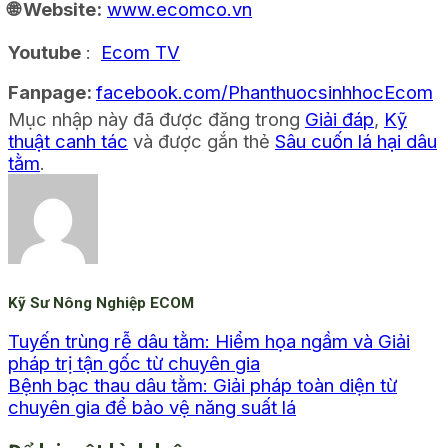
🌐 Website:
www.ecomco.vn
Youtube
:
Ecom TV
Fanpage:
facebook.com/PhanthuocsinhhocEcom
Mục nhập này đã được đăng trong
Giải đáp
,
Kỹ
thuật canh tác
và được gắn thẻ
Sâu cuốn lá hại dâu
tằm
.
Kỹ Sư Nông Nghiệp ECOM
Tuyến trùng rễ dâu tằm: Hiểm họa ngầm và Giải
pháp trị tận gốc từ chuyên gia
Bệnh bạc thau dâu tằm: Giải pháp toàn diện từ
chuyên gia để bảo vệ năng suất lá