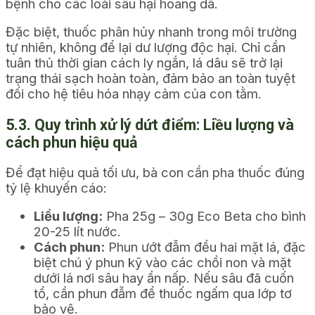
bệnh cho các loài sâu hại hoang dã.
Đặc biệt, thuốc phân hủy nhanh trong môi trường
tự nhiên, không để lại dư lượng độc hại. Chỉ cần
tuân thủ thời gian cách ly ngắn, lá dâu sẽ trở lại
trạng thái sạch hoàn toàn, đảm bảo an toàn tuyệt
đối cho hệ tiêu hóa nhạy cảm của con tằm.
5.3. Quy trình xử lý dứt điểm: Liều lượng và
cách phun hiệu quả
Để đạt hiệu quả tối ưu, bà con cần pha thuốc đúng
tỷ lệ khuyến cáo:
Liều lượng:
Pha 25g – 30g Eco Beta cho bình
20-25 lít nước.
Cách phun:
Phun ướt đẫm đều hai mặt lá, đặc
biệt chú ý phun kỹ vào các chồi non và mặt
dưới lá nơi sâu hay ẩn nấp. Nếu sâu đã cuốn
tổ, cần phun đẫm để thuốc ngấm qua lớp tơ
bảo vệ.