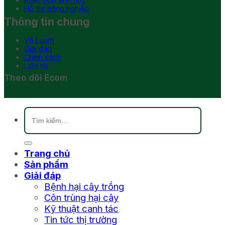
Hỗ trợ nông nghiệp
Thông tin chung
Về Ecom
Giải đáp
Chính sách
Liên hệ
Theo dõi Ecom
Tìm
kiếm:
Trang chủ
Sản phẩm
Giải đáp
Bệnh hại cây trồng
Côn trùng hại cây
Kỹ thuật canh tác
Tin tức thị trường