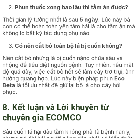
Phun thuốc xong bao lâu thì tằm ăn được?
Thời gian lý tưởng nhất là sau
5 ngày
. Lúc này bà
con có thể hoàn toàn yên tâm hái lá cho tằm ăn mà
không lo bất kỳ tác dụng phụ nào.
Có nên cắt bỏ toàn bộ lá bị cuốn không?
Nên cắt bỏ những lá bị cuốn nặng chứa sâu và
nhộng để tiêu diệt nguồn bệnh. Tuy nhiên, nếu mật
độ quá dày, việc cắt bỏ hết sẽ làm cây trơ trụi, ảnh
hưởng quang hợp. Lúc này biện pháp phun
Eco
Beta
là tối ưu nhất để giữ lại bộ lá cho cây hồi
phục.
8. Kết luận và Lời khuyên từ
chuyên gia ECOMCO
Sâu cuốn lá hại dâu tằm không phải là bệnh nan y,