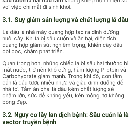
sâu cuốn lá hại dâu tằm
khủng khiếp hơn nhiều so
với việc chỉ mất đi sinh khối.
3.1. Suy giảm sản lượng và chất lượng lá dâu
Lá dâu là nhà máy quang hợp tạo ra dinh dưỡng
nuôi cây. Khi lá bị sâu cuốn và ăn hại, diện tích
quang hợp giảm sút nghiêm trọng, khiến cây dâu
còi cọc, chậm phát triển.
Quan trọng hơn, những chiếc lá bị sâu hại thường bị
mất nước, trở nên khô cứng, hàm lượng Protein và
Carbohydrate giảm mạnh. Trong khi đó, con tằm
cần lá dâu tươi, nhiều nhựa và giàu dinh dưỡng để
nhả tơ. Tằm ăn phải lá dâu kém chất lượng sẽ
chậm lớn, sức đề kháng yếu, kén mỏng, tơ không
bóng đẹp.
3.2. Nguy cơ lây lan dịch bệnh: Sâu cuốn lá là
vector truyền bệnh