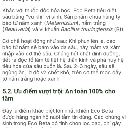
Khác với thuốc độc hóa học, Eco Beta tiêu diệt
sâu bằng “vũ khí” vi sinh. Sản phẩm chứa hàng tỷ
bào tử nấm xanh (
Metarhizium
), nấm trắng
(
Beauveria
) và vi khuẩn
Bacillus thuringiensis
(Bt).
Cơ chế hoạt động như sau: Khi phun lên lá, các
bào tử nấm sẽ bám vào da sâu, nảy mầm và xâm
nhập vào cơ thể sâu. Chúng hút chất dinh dưỡng,
tiết ra độc tố làm tê liệt hệ thần kinh và phá hủy hệ
tiêu hóa của sâu cuốn lá. Sau 2-3 ngày, sâu sẽ
ngừng ăn, lờ đờ và chết khô, trên cơ thể mọc đầy
tơ nấm trắng hoặc xanh.
5.2. Ưu điểm vượt trội: An toàn 100% cho
tằm
Đây là điểm khác biệt lớn nhất khiến Eco Beta
được hàng ngàn hộ nuôi tằm tin dùng. Các chủng vi
sinh trong Eco Beta có tính chọn lọc cao, chỉ gây