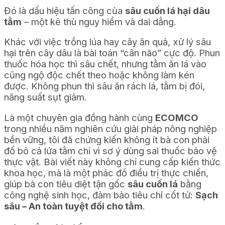
Đó là dấu hiệu tấn công của
sâu cuốn lá hại dâu
tằm
– một kẻ thù nguy hiểm và dai dẳng.
Khác với việc trồng lúa hay cây ăn quả, xử lý sâu
hại trên cây dâu là bài toán “cân não” cực độ. Phun
thuốc hóa học thì sâu chết, nhưng tằm ăn lá vào
cũng ngộ độc chết theo hoặc không làm kén
được. Không phun thì sâu ăn rách lá, tằm bị đói,
năng suất sụt giảm.
Là một chuyên gia đồng hành cùng
ECOMCO
trong nhiều năm nghiên cứu giải pháp nông nghiệp
bền vững, tôi đã chứng kiến không ít bà con phải
đổ bỏ cả lứa tằm chỉ vì sơ ý dùng sai thuốc bảo vệ
thực vật. Bài viết này không chỉ cung cấp kiến thức
khoa học, mà là một phác đồ điều trị thực chiến,
giúp bà con tiêu diệt tận gốc
sâu cuốn lá
bằng
công nghệ sinh học, đảm bảo tiêu chí cốt tử:
Sạch
sâu – An toàn tuyệt đối cho tằm
.