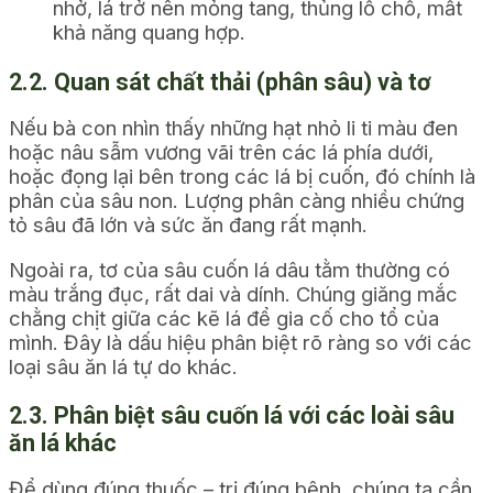
nhở, lá trở nên mỏng tang, thủng lỗ chỗ, mất
khả năng quang hợp.
2.2. Quan sát chất thải (phân sâu) và tơ
Nếu bà con nhìn thấy những hạt nhỏ li ti màu đen
hoặc nâu sẫm vương vãi trên các lá phía dưới,
hoặc đọng lại bên trong các lá bị cuốn, đó chính là
phân của sâu non. Lượng phân càng nhiều chứng
tỏ sâu đã lớn và sức ăn đang rất mạnh.
Ngoài ra, tơ của sâu cuốn lá dâu tằm thường có
màu trắng đục, rất dai và dính. Chúng giăng mắc
chằng chịt giữa các kẽ lá để gia cố cho tổ của
mình. Đây là dấu hiệu phân biệt rõ ràng so với các
loại sâu ăn lá tự do khác.
2.3. Phân biệt sâu cuốn lá với các loài sâu
ăn lá khác
Để dùng đúng thuốc – trị đúng bệnh, chúng ta cần