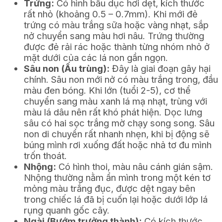
Trứng:
Có hình bầu dục hơi dẹt, kích thước
rất nhỏ (khoảng 0.5 – 0.7mm). Khi mới đẻ
trứng có màu trắng sữa hoặc vàng nhạt, sắp
nở chuyển sang màu hơi nâu. Trứng thường
được đẻ rải rác hoặc thành từng nhóm nhỏ ở
mặt dưới của các lá non gần ngọn.
Sâu non (Ấu trùng):
Đây là giai đoạn gây hại
chính. Sâu non mới nở có màu trắng trong, đầu
màu đen bóng. Khi lớn (tuổi 2-5), cơ thể
chuyển sang màu xanh lá mạ nhạt, trùng với
màu lá dâu nên rất khó phát hiện. Dọc lưng
sâu có hai sọc trắng mờ chạy song song. Sâu
non di chuyển rất nhanh nhẹn, khi bị động sẽ
búng mình rơi xuống đất hoặc nhả tơ đu mình
trốn thoát.
Nhộng:
Có hình thoi, màu nâu cánh gián sậm.
Nhộng thường nằm ẩn mình trong một kén tơ
mỏng màu trắng đục, được dệt ngay bên
trong chiếc lá đã bị cuốn lại hoặc dưới lớp lá
rụng quanh gốc cây.
Ngài (Bướm trưởng thành):
Có kích thước