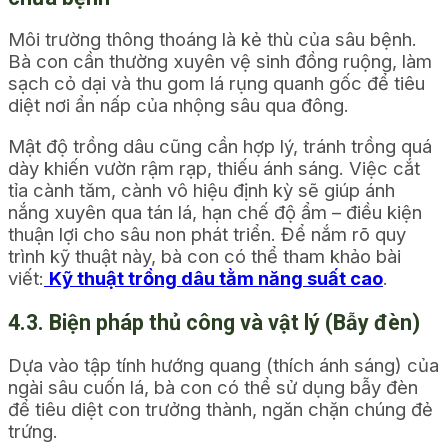
Môi trường thông thoáng là kẻ thù của sâu bệnh.
Bà con cần thường xuyên vệ sinh đồng ruộng, làm
sạch cỏ dại và thu gom lá rụng quanh gốc để tiêu
diệt nơi ẩn nấp của nhộng sâu qua đông.
Mật độ trồng dâu cũng cần hợp lý, tránh trồng quá
dày khiến vườn rậm rạp, thiếu ánh sáng. Việc cắt
tỉa cành tăm, cành vô hiệu định kỳ sẽ giúp ánh
nắng xuyên qua tán lá, hạn chế độ ẩm – điều kiện
thuận lợi cho sâu non phát triển. Để nắm rõ quy
trình kỹ thuật này, bà con có thể tham khảo bài
viết:
Kỹ thuật trồng dâu tằm năng suất cao
.
4.3. Biện pháp thủ công và vật lý (Bẫy đèn)
Dựa vào tập tính hướng quang (thích ánh sáng) của
ngài sâu cuốn lá, bà con có thể sử dụng bẫy đèn
để tiêu diệt con trưởng thành, ngăn chặn chúng đẻ
trứng.