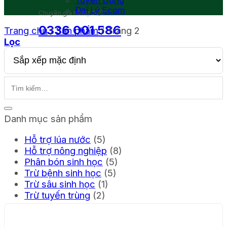
Tuyển Dụng
Đại Lý Ecom
Chuyên gia hỗ trợ 24/7
0336 001 586
Trang chủ
/
Sản phẩm
/
Trang 2
Lọc
Giỏ hàng
Danh mục sản phẩm
Hỗ trợ lúa nước
(5)
Hỗ trợ nông nghiệp
(8)
Phân bón sinh học
(5)
Trừ bệnh sinh học
(5)
Trừ sâu sinh học
(1)
Trừ tuyến trùng
(2)