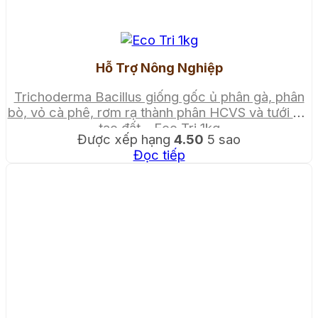
Hỗ Trợ Nông Nghiệp
Trichoderma Bacillus giống gốc ủ phân gà, phân
bò, vỏ cà phê, rơm rạ thành phân HCVS và tưới cải
tạo đất – Eco Tri 1kg
Được xếp hạng
4.50
5 sao
Đọc tiếp