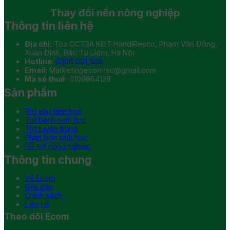
Thay đổi
nền nông nghiệp
Thông tin liên hệ
Địa chỉ:
Tòa OCT3A KĐT HandiResco, Phạm Văn Đồng,
Xuân Đỉnh, Bắc Từ Liêm, Hà Nội
Hotline:
0336 001 586
Email:
Marketingecomjsc@gmail.com
Mã số thuế:
0109864128
Sản phẩm
Trừ sâu sinh học
Trừ bệnh sinh học
Trừ tuyến trùng
Phân bón sinh học
Hỗ trợ nông nghiệp
Thông tin chung
Về Ecom
Giải đáp
Chính sách
Liên hệ
Theo dõi Ecom