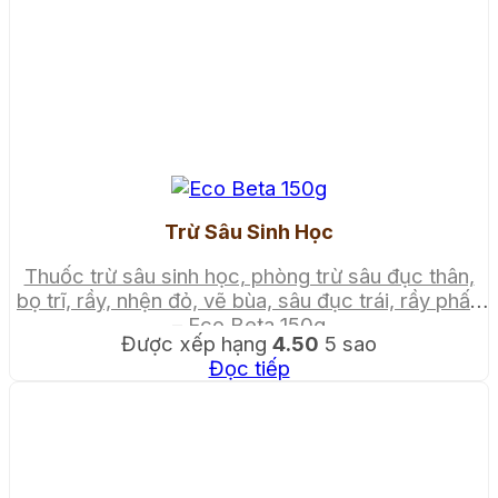
Trừ Sâu Sinh Học
Thuốc trừ sâu sinh học, phòng trừ sâu đục thân,
bọ trĩ, rầy, nhện đỏ, vẽ bùa, sâu đục trái, rầy phấn
– Eco Beta 150g
Được xếp hạng
4.50
5 sao
Đọc tiếp