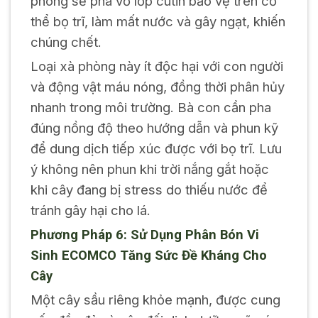
phòng sẽ phá vỡ lớp cutin bảo vệ trên cơ
thể bọ trĩ, làm mất nước và gây ngạt, khiến
chúng chết.
Loại xà phòng này ít độc hại với con người
và động vật máu nóng, đồng thời phân hủy
nhanh trong môi trường. Bà con cần pha
đúng nồng độ theo hướng dẫn và phun kỹ
để dung dịch tiếp xúc được với bọ trĩ. Lưu
ý không nên phun khi trời nắng gắt hoặc
khi cây đang bị stress do thiếu nước để
tránh gây hại cho lá.
Phương Pháp 6: Sử Dụng Phân Bón Vi
Sinh ECOMCO Tăng Sức Đề Kháng Cho
Cây
Một cây sầu riêng khỏe mạnh, được cung