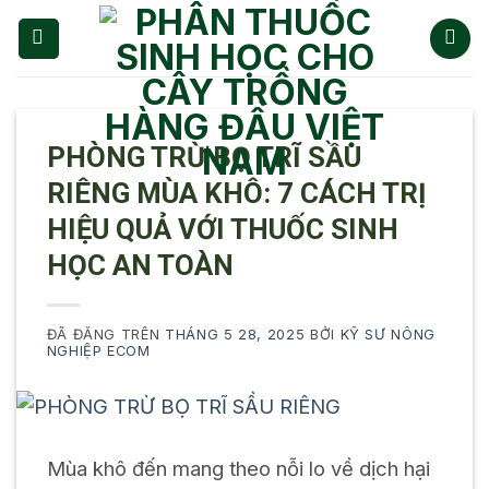
Chuyển
đến
nội
dung
PHÒNG TRỪ BỌ TRĨ SẦU
RIÊNG MÙA KHÔ: 7 CÁCH TRỊ
HIỆU QUẢ VỚI THUỐC SINH
HỌC AN TOÀN
ĐÃ ĐĂNG TRÊN
THÁNG 5 28, 2025
BỞI
KỸ SƯ NÔNG
NGHIỆP ECOM
Mùa khô đến mang theo nỗi lo về dịch hại