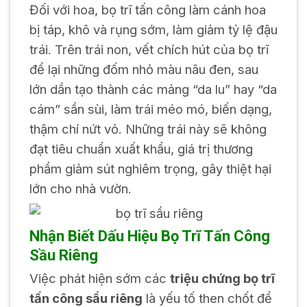
Đối với hoa, bọ trĩ tấn công làm cánh hoa
bị táp, khô và rụng sớm, làm giảm tỷ lệ đậu
trái. Trên trái non, vết chích hút của bọ trĩ
để lại những đốm nhỏ màu nâu đen, sau
lớn dần tạo thành các mảng “da lu” hay “da
cám” sần sùi, làm trái méo mó, biến dạng,
thậm chí nứt vỏ. Những trái này sẽ không
đạt tiêu chuẩn xuất khẩu, giá trị thương
phẩm giảm sút nghiêm trọng, gây thiệt hại
lớn cho nhà vườn.
Nhận Biết Dấu Hiệu Bọ Trĩ Tấn Công
Sầu Riêng
Việc phát hiện sớm các
triệu chứng bọ trĩ
tấn công sầu riêng
là yếu tố then chốt để