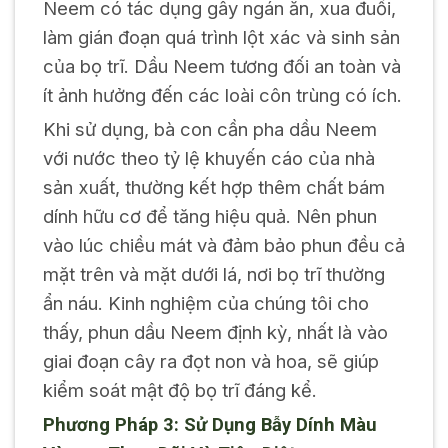
Neem có tác dụng gây ngán ăn, xua đuổi,
làm gián đoạn quá trình lột xác và sinh sản
của bọ trĩ. Dầu Neem tương đối an toàn và
ít ảnh hưởng đến các loài côn trùng có ích.
Khi sử dụng, bà con cần pha dầu Neem
với nước theo tỷ lệ khuyến cáo của nhà
sản xuất, thường kết hợp thêm chất bám
dính hữu cơ để tăng hiệu quả. Nên phun
vào lúc chiều mát và đảm bảo phun đều cả
mặt trên và mặt dưới lá, nơi bọ trĩ thường
ẩn náu. Kinh nghiệm của chúng tôi cho
thấy, phun dầu Neem định kỳ, nhất là vào
giai đoạn cây ra đọt non và hoa, sẽ giúp
kiểm soát mật độ bọ trĩ đáng kể.
Phương Pháp 3: Sử Dụng Bẫy Dính Màu