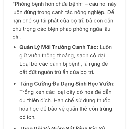
“Phòng bệnh hơn chữa bệnh” – câu nói này
luôn đúng trong canh tác nông nghiệp. Để
hạn chế sự tái phát của bọ trĩ, bà con cần
chú trọng các biện pháp phòng ngừa lâu
dài.
Quản Lý Môi Trường Canh Tác:
Luôn
giữ vườn thông thoáng, sạch cỏ dại.
Loại bỏ các cành bị bệnh, lá rụng để
cắt đứt nguồn trú ẩn của bọ trĩ.
Tăng Cường Đa Dạng Sinh Học Vườn:
Trồng xen các loại cây có hoa để dẫn
dụ thiên địch. Hạn chế sử dụng thuốc
hóa học để bảo vệ quần thể côn trùng
có ích.
Theo Dõi Và Giám Sát Định Kỳ:
Sử