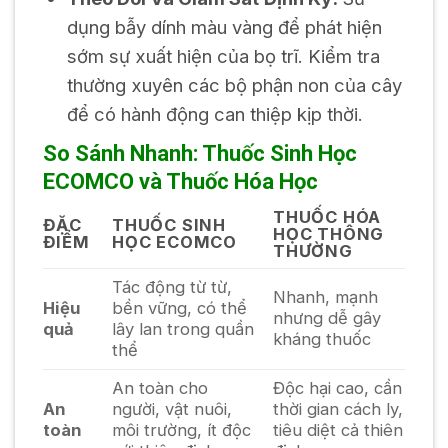
dụng bẫy dính màu vàng để phát hiện
sớm sự xuất hiện của bọ trĩ. Kiểm tra
thường xuyên các bộ phận non của cây
để có hành động can thiệp kịp thời.
So Sánh Nhanh: Thuốc Sinh Học
ECOMCO và Thuốc Hóa Học
THUỐC HÓA
ĐẶC
THUỐC SINH
HỌC THÔNG
ĐIỂM
HỌC ECOMCO
THƯỜNG
Tác động từ từ,
Nhanh, mạnh
Hiệu
bền vững, có thể
nhưng dễ gây
quả
lây lan trong quần
kháng thuốc
thể
An toàn cho
Độc hại cao, cần
An
người, vật nuôi,
thời gian cách ly,
toàn
môi trường, ít độc
tiêu diệt cả thiên