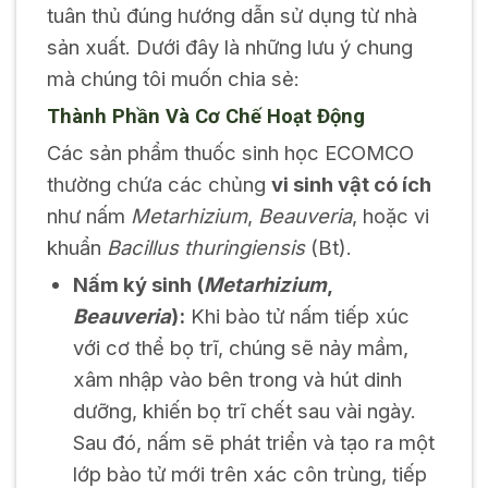
tuân thủ đúng hướng dẫn sử dụng từ nhà
sản xuất. Dưới đây là những lưu ý chung
mà chúng tôi muốn chia sẻ:
Thành Phần Và Cơ Chế Hoạt Động
Các sản phẩm thuốc sinh học ECOMCO
thường chứa các chủng
vi sinh vật có ích
như nấm
Metarhizium
,
Beauveria
, hoặc vi
khuẩn
Bacillus thuringiensis
(Bt).
Nấm ký sinh (
Metarhizium
,
Beauveria
):
Khi bào tử nấm tiếp xúc
với cơ thể bọ trĩ, chúng sẽ nảy mầm,
xâm nhập vào bên trong và hút dinh
dưỡng, khiến bọ trĩ chết sau vài ngày.
Sau đó, nấm sẽ phát triển và tạo ra một
lớp bào tử mới trên xác côn trùng, tiếp