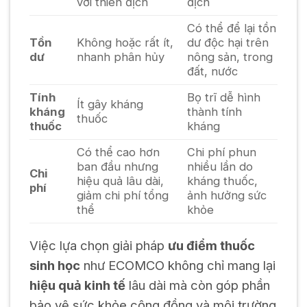
với thiên địch
địch
Có thể để lại tồn
Tồn
Không hoặc rất ít,
dư độc hại trên
dư
nhanh phân hủy
nông sản, trong
đất, nước
Tính
Bọ trĩ dễ hình
Ít gây kháng
kháng
thành tính
thuốc
thuốc
kháng
Có thể cao hơn
Chi phí phun
ban đầu nhưng
nhiều lần do
Chi
hiệu quả lâu dài,
kháng thuốc,
phí
giảm chi phí tổng
ảnh hưởng sức
thể
khỏe
Việc lựa chọn giải pháp
ưu điểm thuốc
sinh học
như ECOMCO không chỉ mang lại
hiệu quả kinh tế
lâu dài mà còn góp phần
bảo vệ sức khỏe cộng đồng và môi trường