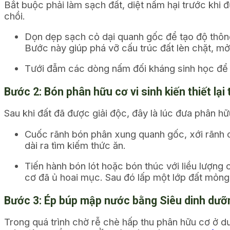
Bắt buộc phải làm sạch đất, diệt nấm hại trước khi 
chồi.
Dọn dẹp sạch cỏ dại quanh gốc để tạo độ thô
Bước này giúp phá vỡ cấu trúc đất lèn chặt, m
Tưới đẫm các dòng nấm đối kháng sinh học để rử
Bước 2: Bón phân hữu cơ vi sinh kiến thiết lạ
Sau khi đất đã được giải độc, đây là lúc đưa phân hữu
Cuốc rãnh bón phân xung quanh gốc, xới rãnh
dài ra tìm kiếm thức ăn.
Tiến hành bón lót hoặc bón thúc với liều lượng
cơ đã ủ hoai mục. Sau đó lấp một lớp đất mỏng
Bước 3: Ép búp mập nước bằng Siêu dinh dưỡ
Trong quá trình chờ rễ chè hấp thu phân hữu cơ ở d