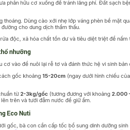
đưa phân hữu cơ xuống để tránh lãng phí. Đất sạch bệ
ng thoáng. Dùng cào xới nhẹ lớp váng phèn bề mặt q
ở đường cho dung dịch thẩm thấu.
a độc, xả hóa chất tồn dư và tiêu diệt triệt để nấm t
i thổ nhưỡng
 cơ vào để nuôi lại rễ tơ và đánh thức hệ vi sinh bản đ
 cách gốc khoảng
15-20cm
(ngay dưới hình chiếu của 
 chuẩn từ
2-3kg/gốc
(tương đương với khoảng
2.000 
 lên trên và tưới đẫm nước để giữ ẩm.
ng Eco Nuti
ưới gốc, bà con cần cấp tốc bổ sung dinh dưỡng sinh 