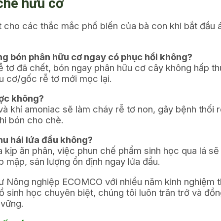
 chè hữu cơ
ất cho các thắc mắc phổ biến của bà con khi bắt đầu
ng bón phân hữu cơ ngay có phục hồi không?
 tơ đã chết, bón ngay phân hữu cơ cây không hấp thu 
 cơ/gốc rễ tơ mới mọc lại.
ược không?
à khí amoniac sẽ làm cháy rễ tơ non, gây bệnh thối r
hi bón cho chè.
hu hái lứa đầu không?
 kịp ăn phân, việc phun chế phẩm sinh học qua lá sẽ
 mập, sản lượng ổn định ngay lứa đầu.
ỹ sư Nông nghiệp ECOMCO với nhiều năm kinh nghiệm 
 sinh học chuyên biệt, chúng tôi luôn trăn trở và đồ
 vững.