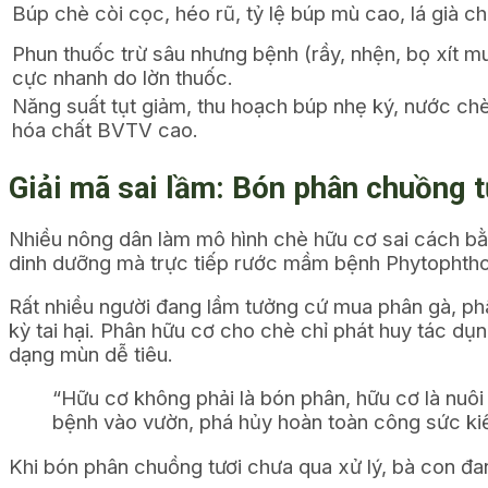
Búp chè còi cọc, héo rũ, tỷ lệ búp mù cao, lá già c
Phun thuốc trừ sâu nhưng bệnh (rầy, nhện, bọ xít mu
cực nhanh do lờn thuốc.
Năng suất tụt giảm, thu hoạch búp nhẹ ký, nước chè
hóa chất BVTV cao.
Giải mã sai lầm: Bón phân chuồng t
Nhiều nông dân làm mô hình chè hữu cơ sai cách bằ
dinh dưỡng mà trực tiếp rước mầm bệnh
Phytophth
Rất nhiều người đang lầm tưởng cứ mua phân gà, phâ
kỳ tai hại. Phân hữu cơ cho chè chỉ phát huy tác dụn
dạng mùn dễ tiêu.
“Hữu cơ không phải là bón phân, hữu cơ là nuô
bệnh vào vườn, phá hủy hoàn toàn công sức kiế
Khi bón phân chuồng tươi chưa qua xử lý, bà con đan