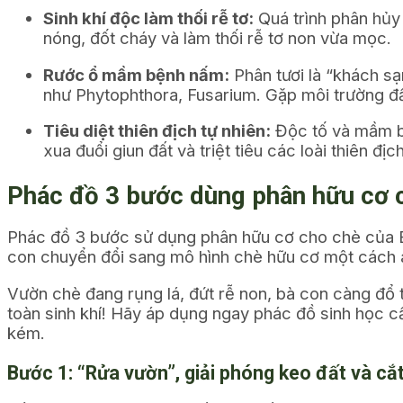
Sinh khí độc làm thối rễ tơ:
Quá trình phân hủy 
nóng, đốt cháy và làm thối rễ tơ non vừa mọc.
Rước ổ mầm bệnh nấm:
Phân tươi là “khách sạ
như
Phytophthora
,
Fusarium
. Gặp môi trường đấ
Tiêu diệt thiên địch tự nhiên:
Độc tố và mầm b
xua đuổi giun đất và triệt tiêu các loài thiên đ
Phác đồ 3 bước dùng phân hữu cơ 
Phác đồ 3 bước sử dụng phân hữu cơ cho chè của EC
con chuyển đổi sang mô hình chè hữu cơ một cách an 
Vườn chè đang rụng lá, đứt rễ non, bà con càng đổ 
toàn sinh khí! Hãy áp dụng ngay phác đồ sinh học cầ
kém.
Bước 1: “Rửa vườn”, giải phóng keo đất và c