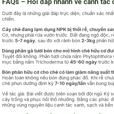
FAQs – Hỏi đáp nhanh về canh tác
Dưới đây là những giải đáp trực diện, chuẩn xác nh
chiến.
Cây chè đang lạm dụng NPK bị thối rễ, chuyển sa
Có, nhưng phải rửa vườn trước. Đất đang ngộ độc, rễ
trước
5-7 ngày
, sau đó xới rãnh bón
2-3kg
phân hữu
Dùng phân gà tươi bón cho mô hình chè hữu cơ đ
Tuyệt đối không. Phân tươi chứa nấm Phytophthora v
mục bằng nấm Trichoderma từ
45-60 ngày
trước k
Bón phân hữu cơ cho chè có làm giảm năng suất t
Hoàn toàn không nếu bón đúng phác đồ. Khi rễ chưa
chè phun dưỡng định kỳ
7-10 ngày/lần
vẫn bung búp
Về tác giả: Bài viết được biên soạn bởi đội ngũ K
cây trồng và phục hồi thổ nhưỡng. Bằng các phác đồ
những vùng nguyên liệu canh tác xanh, sạch và bền