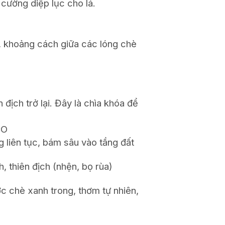
cường diệp lục cho lá.
, khoảng cách giữa các lóng chè
địch trở lại. Đây là chìa khóa để
CO
g liên tục, bám sâu vào tầng đất
, thiên địch (nhện, bọ rùa)
c chè xanh trong, thơm tự nhiên,