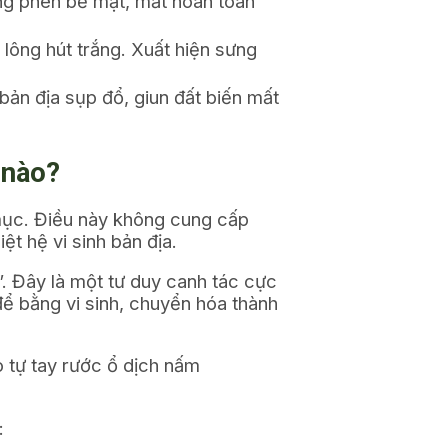
áng phèn bề mặt, mất hoàn toàn
 lông hút trắng. Xuất hiện sưng
bản địa sụp đổ, giun đất biến mất
 nào?
 mục. Điều này không cung cấp
ệt hệ vi sinh bản địa.
. Đây là một tư duy canh tác cực
để bằng vi sinh, chuyển hóa thành
 tự tay rước ổ dịch nấm
: