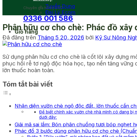
Tuyển Dụng
Chuyên gia hỗ trợ 24/7
Đại Lý Ecom
0336 001 586
Phân hữu cơ cho chè: Phác đồ xây 
Giỏ hàng
Đã đăng trên
Tháng 5 20, 2026
bởi
Kỹ Sư Nông Ng
Sử dụng phân hữu cơ cho chè là cốt lõi xây dựng mô
phục hồi rễ tơ ngộ độc hóa học, tạo nền tảng vững
lờn thuốc hoàn toàn.
Tóm tắt bài viết
Nhận diện vườn chè ngộ độc đất, lờn thuốc cần c
Để biết chính xác vườn chè nhà mình có đang bị
dưới đây:
Giải mã sai lầm: Bón phân chuồng tươi bóp nghẹt hệ
Phác đồ 3 bước dùng phân hữu cơ cho chè (Chuẩ