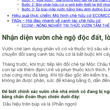
Bước 1: “Rửa vườn”, giải phóng keo đất và cắt mầm 
Bước 2: Bón phân hữu cơ vi sinh kiến thiết lại thổ nh
Bước 3: Ép búp mập nước bằng Siêu dinh dưỡng Eco
Hiệu quả thực chiến: Mô hình chè hữu cơ ECOMCO 
FAQs – Hỏi đáp nhanh về canh tác chè hữu cơ
ECOM – NÔNG NGHIỆP TRI THỨC VƯƠN TẦM THẾ 
Nhận diện vườn chè ngộ độc đất, l
Vườn chè lạm dụng phân vô cơ và thuốc trừ sâu sẽ dẫ
chuyển đổi sang canh tác hữu cơ là bắt buộc khi câ
Tháng trước, khi trực tiếp lên đồi chè tại Mộc Châu 
con lại vãi thêm đạm Urê và phun thuốc kích thích.
chai cứng như đá tảng. Khi tôi đào gốc lên kiểm tra,
không ăn được phân, sức đề kháng bằng 0, dẫn đến 
Để biết chính xác vườn chè nhà mình có đang bị ng
bảng chẩn đoán thực chiến dưới đây:
Dấu hiệu trên búp và lá (Phần ngọn)