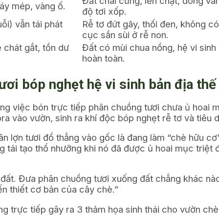
Đất chai cứng, lèn chặt, đóng v
háy mép, vàng ố.
độ tơi xốp.
ỗi) vẫn tái phát
Rễ tơ đứt gãy, thối đen, không có
cục sần sùi ở rễ non.
 chát gắt, tồn dư
Đất có mùi chua nồng, hệ vi sinh 
hoàn toàn.
ươi bóp nghẹt hệ vi sinh bản địa thế
ng việc bón trực tiếp phân chuồng tươi chưa ủ hoai
ora
vào vườn, sinh ra khí độc bóp nghẹt rễ tơ và tiêu di
n lợn tươi đổ thẳng vào gốc là đang làm “chè hữu cơ”
g tái tạo thổ nhưỡng khi nó đã được ủ hoai mục triệt 
i đất. Đưa phân chuồng tươi xuống đất chẳng khác nào
n thiết cơ bản của cây chè.”
g trực tiếp gây ra 3 thảm họa sinh thái cho vườn chè