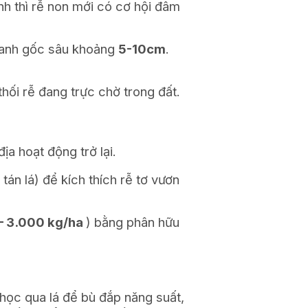
nh thì rễ non mới có cơ hội đâm
uanh gốc sâu khoảng
5-10cm
.
hối rễ đang trực chờ trong đất.
ịa hoạt động trở lại.
tán lá) để kích thích rễ tơ vươn
– 3.000
kg/ha
) bằng phân hữu
học qua lá để bù đắp năng suất,