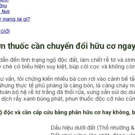
bệnh
ưỡng
 Nuti
mang lại gì?
GIỚI
ờn thuốc cần chuyển đổi hữu cơ nga
n đến tình trạng ngộ độc đất, làm chết rễ tơ và sinh
y chè có biểu hiện suy kiệt, búp còi cọc và không cò
tư vấn, tôi chứng kiến nhiều bà con rơi vào cảnh bế t
 Nhưng thực tế phũ phàng là càng bón, lá càng cháy m
 toàn bộ hệ rễ tơ trắng đã thối rữa, sưng sần sùi do 
dịch rầy xanh bùng phát, phun thuốc độc cỡ nào cũng
ộ độc và cần cấp cứu bằng phân hữu cơ hay không, b
Dấu hiệu dưới đất (Thổ nhưỡng &