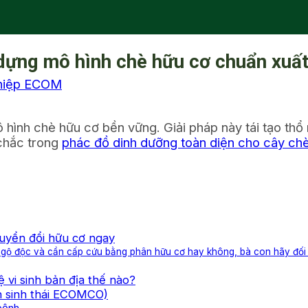
dựng mô hình chè hữu cơ chuẩn xuấ
hiệp ECOM
 hình chè hữu cơ bền vững. Giải pháp này tái tạo th
 chắc trong
phác đồ dinh dưỡng toàn diện cho cây ch
huyển đổi hữu cơ ngay
 ngộ độc và cần cấp cứu bằng phân hữu cơ hay không, bà con hãy đối
 vi sinh bản địa thế nào?
n sinh thái ECOMCO)