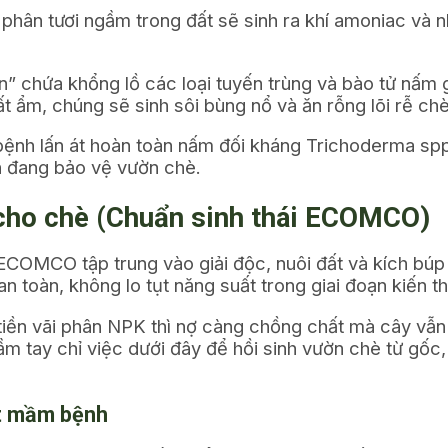
phân tươi ngầm trong đất sẽ sinh ra khí amoniac và n
n” chứa khổng lồ các loại tuyến trùng và bào tử nấm
t ẩm, chúng sẽ sinh sôi bùng nổ và ăn rỗng lõi rễ chè
ệnh lấn át hoàn toàn nấm đối kháng
Trichoderma spp
ịch đang bảo vệ vườn chè.
cho chè (Chuẩn sinh thái ECOMCO)
OMCO tập trung vào giải độc, nuôi đất và kích búp s
toàn, không lo tụt năng suất trong giai đoạn kiến thi
tiền vãi phân NPK thì nợ càng chồng chất mà cây vẫn
m tay chỉ việc dưới đây để hồi sinh vườn chè từ gốc,
ắt mầm bệnh