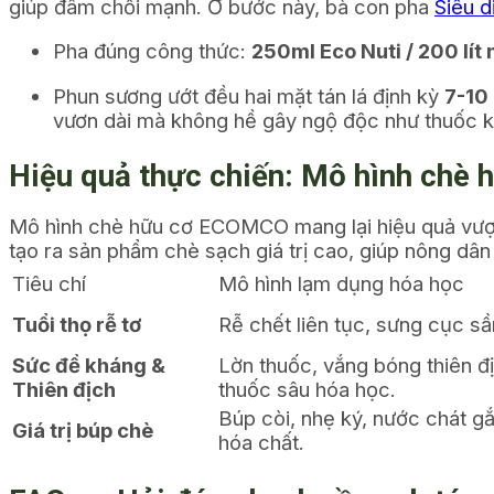
giúp đâm chồi mạnh. Ở bước này, bà con pha
Siêu 
Pha đúng công thức:
250ml Eco Nuti / 200 lít
Phun sương ướt đều hai mặt tán lá định kỳ
7-10
vươn dài mà không hề gây ngộ độc như thuốc kí
Hiệu quả thực chiến: Mô hình chè
Mô hình chè hữu cơ ECOMCO mang lại hiệu quả vượt tr
tạo ra sản phẩm chè sạch giá trị cao, giúp nông dâ
Tiêu chí
Mô hình lạm dụng hóa học
Tuổi thọ rễ tơ
Rễ chết liên tục, sưng cục sần
Sức đề kháng &
Lờn thuốc, vắng bóng thiên 
Thiên địch
thuốc sâu hóa học.
Búp còi, nhẹ ký, nước chát gắt
Giá trị búp chè
hóa chất.