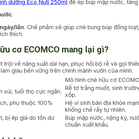
dinh dưỡng Eco Nuti 250ml
để ép búp mập nước, tăng 
 nước
.
 ngày/lần
. Chế phẩm sẽ giúp chè bung búp đồng loạt
ch thích.
 hữu cơ ECOMCO mang lại gì?
ội về năng suất dài hạn, phục hồi bộ rễ và gọi thiên 
n làm giàu bền vững trên chính mảnh vườn của mình.
Mô hình chè hữu cơ ECOM
Rễ tơ trắng muốt, sinh trưởn
 sùi, tuổi thọ cực ngắn.
xốp.
địch, phụ thuộc 100%
Hệ vi sinh bản địa khỏe mạnh
khống chế rầy tự nhiên.
, bị ép giá do tồn dư
Búp mập nước, nặng ký, nướ
chuẩn xuất khẩu.