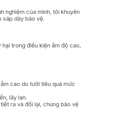
inh nghiệm của mình, tôi khuyên
ớp sáp dày bảo vệ.
y hại trong điều kiện ẩm độ cao,
ộ ẩm cao do tưới tiêu quá mức
n, lây lan.
iết ra và đổi lại, chúng bảo vệ