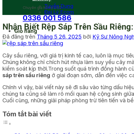
Tuyển Dụng
Chuyên gia hỗ trợ 24/7
Đại Lý Ecom
0336 001 586
Nhận Biết Rệp Sáp Trên Sầu Riêng:
Giỏ hàng
Đã đăng trên
Tháng 5 26, 2025
bởi
Kỹ Sư Nông Ng
Cây sầu riêng, với giá trị kinh tế cao, luôn là mục t
Chúng không chỉ chích hút nhựa làm suy yếu cây mà 
kiểm soát kịp thời.Trong suốt quá trình đồng hành 
sáp trên sầu riêng
ở giai đoạn sớm, dẫn đến việc c
Chính vì vậy, bài viết này sẽ đi sâu vào từng dấu hiệu
chúng ta cũng sẽ làm rõ mối quan hệ cộng sinh giữ
Cuối cùng, những giải pháp phòng trừ tiên tiến và b
Tóm tắt bài viết