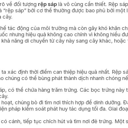
 rõ về đối tượng
rệp sáp
là vô cùng cần thiết. Rệp sáp
à “rệp sáp” bởi cơ thể thường được bao phủ bởi một 
 cây.
chế tác động của môi trường mà còn gây khó khăn ch
thuốc nhưng hiệu quả không cao chính vì không hiểu 
 khả năng di chuyển từ cây này sang cây khác, hoặc
ta xác định thời điểm can thiệp hiệu quả nhất. Rệp s
i sao chúng có thể bùng phát thành dịch nhanh chóng 
p, có thể chứa hàng trăm trứng. Các bọc trứng này 
cây.
h hoạt, chúng bò đi tìm nơi thích hợp để dinh dưỡng. Đ
ện pháp kiểm soát phát huy tác dụng tối đa. Giai đoạ
ó cánh, tiếp tục chích hút và tìm nơi đẻ trứng. Một 