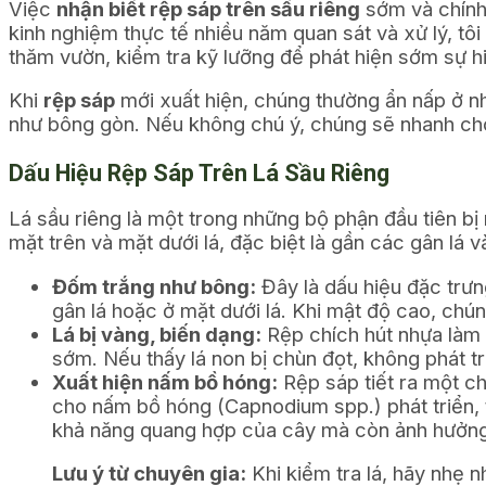
Việc
nhận biết rệp sáp trên sầu riêng
sớm và chính 
kinh nghiệm thực tế nhiều năm quan sát và xử lý, tô
thăm vườn, kiểm tra kỹ lưỡng để phát hiện sớm sự h
Khi
rệp sáp
mới xuất hiện, chúng thường ẩn nấp ở nhữ
như bông gòn. Nếu không chú ý, chúng sẽ nhanh chón
Dấu Hiệu Rệp Sáp Trên Lá Sầu Riêng
Lá sầu riêng là một trong những bộ phận đầu tiên bị
mặt trên và mặt dưới lá, đặc biệt là gần các gân lá 
Đốm trắng như bông:
Đây là dấu hiệu đặc trư
gân lá hoặc ở mặt dưới lá. Khi mật độ cao, chú
Lá bị vàng, biến dạng:
Rệp chích hút nhựa làm l
sớm. Nếu thấy lá non bị chùn đọt, không phát t
Xuất hiện nấm bồ hóng:
Rệp sáp tiết ra một chấ
cho nấm bồ hóng (Capnodium spp.) phát triển, 
khả năng quang hợp của cây mà còn ảnh hưởng 
Lưu ý từ chuyên gia:
Khi kiểm tra lá, hãy nhẹ n