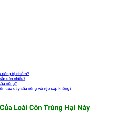
u riêng bị nhiễm?
vẫn còn nhiều?
sầu riêng?
ên của cây sầu riêng với rệp sáp không?
 Của Loài Côn Trùng Hại Này