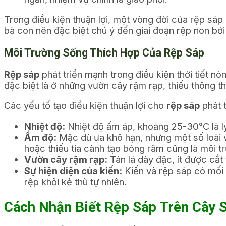
Trong điều kiện thuận lợi, một vòng đời của rệp sáp
bà con nên đặc biệt chú ý đến giai đoạn rệp non bởi 
Môi Trường Sống Thích Hợp Của Rệp Sáp
Rệp sáp
phát triển mạnh trong điều kiện thời tiết nó
đặc biệt là ở những vườn cây rậm rạp, thiếu thông t
Các yếu tố tạo điều kiện thuận lợi cho
rệp sáp
phát 
Nhiệt độ:
Nhiệt độ ấm áp, khoảng 25-30°C là lý
Ẩm độ:
Mặc dù ưa khô hạn, nhưng một số loài v
hoặc thiếu tỉa cành tạo bóng râm cũng là môi t
Vườn cây rậm rạp:
Tán lá dày đặc, ít được cắt 
Sự hiện diện của kiến:
Kiến và rệp sáp có mối q
rệp khỏi kẻ thù tự nhiên.
Cách Nhận Biết Rệp Sáp Trên Cây 