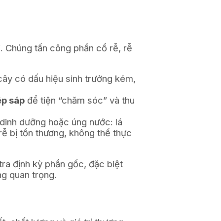
i. Chúng tấn công phần cổ rễ, rễ
cây có dấu hiệu sinh trưởng kém,
ệp sáp
để tiện “chăm sóc” và thu
 dinh dưỡng hoặc úng nước: lá
rễ bị tổn thương, không thể thực
tra định kỳ phần gốc, đặc biệt
g quan trọng.