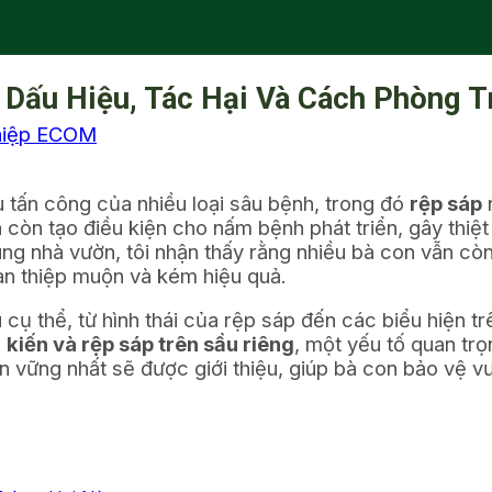
 Dấu Hiệu, Tác Hại Và Cách Phòng T
hiệp ECOM
iêu tấn công của nhiều loại sâu bệnh, trong đó
rệp sáp
n
còn tạo điều kiện cho nấm bệnh phát triển, gây thiệ
cùng nhà vườn, tôi nhận thấy rằng nhiều bà con vẫn c
an thiệp muộn và kém hiệu quả.
 cụ thể, từ hình thái của rệp sáp đến các biểu hiện trê
a
kiến và rệp sáp trên sầu riêng
, một yếu tố quan trọ
ền vững nhất sẽ được giới thiệu, giúp bà con bảo vệ v