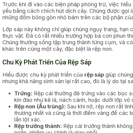
Trước khi đi vào các biện pháp phòng trừ, việc hiểu
yếu bằng cách chích hút dịch cây. Chúng được gọi l
những đốm bông gòn nhỏ bám trên các bộ phận của
Lớp sáp này không chỉ giúp chúng ngụy trang, hạn 
thực vật. Đã có rất nhiều trường hợp bà con phun 
Chúng thường sống tập trung thành từng cụm, và có
khác trên cùng một cây, đặc biệt là rệp non.
Chu Kỳ Phát Triển Của Rệp Sáp
Hiểu được chu kỳ phát triển của
rệp sáp
giúp chúng 
nhưng khả năng sinh sản lại rất cao, đó là lý do tạ
Trứng:
Rệp cái thường đẻ trứng vào các bọc sá
kín đáo như kẽ lá, nách cành, hoặc dưới lớp vỏ 
Rệp non (Ấu trùng):
Sau khi nở, rệp non rất lin
thương nhất và cũng là thời điểm vàng để các bi
lần lột xác.
Rệp trưởng thành:
Rệp cái trưởng thành không c
ngắn, nhiệm vụ chính là giao phối.