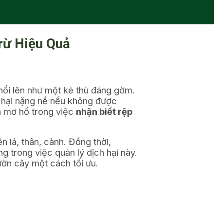
rừ Hiệu Quả
ổi lên như một kẻ thù đáng gờm.
t hại nặng nề nếu không được
òn mơ hồ trong việc
nhận biết rệp
n lá, thân, cành. Đồng thời,
ng trong việc quản lý dịch hại này.
ườn cây một cách tối ưu.