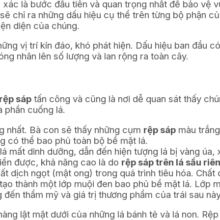
xác là bước đầu tiên và quan trọng nhất để bảo vệ 
i sẽ chỉ ra những dấu hiệu cụ thể trên từng bộ phận 
iện diện của chúng.
ng vị trí kín đáo, khó phát hiện. Dấu hiệu ban đầu có
g nhân lên số lượng và lan rộng ra toàn cây.
rệp sáp
tấn công và cũng là nơi dễ quan sát thấy chú
và phần cuống lá.
ng nhất. Bà con sẽ thấy những cụm
rệp sáp
màu trắng
ng có thể bao phủ toàn bộ bề mặt lá.
á mất dinh dưỡng, dẫn đến hiện tượng lá bị vàng úa, x
riển được, khả năng cao là do
rệp sáp trên lá sầu riê
t dịch ngọt (mật ong) trong quá trình tiêu hóa. Chất d
tạo thành một lớp muội đen bao phủ bề mặt lá. Lớp 
đến thẩm mỹ và giá trị thương phẩm của trái sau này
hàng lật mặt dưới của những lá bánh tẻ và lá non. Rệp 