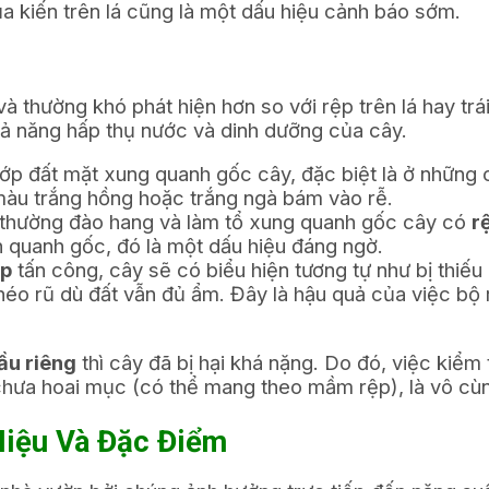
a kiến trên lá cũng là một dấu hiệu cảnh báo sớm.
à thường khó phát hiện hơn so với rệp trên lá hay trá
hả năng hấp thụ nước và dinh dưỡng của cây.
ớp đất mặt xung quanh gốc cây, đặc biệt là ở những 
àu trắng hồng hoặc trắng ngà bám vào rễ.
thường đào hang và làm tổ xung quanh gốc cây có
r
 quanh gốc, đó là một dấu hiệu đáng ngờ.
áp
tấn công, cây sẽ có biểu hiện tương tự như bị thiếu
héo rũ dù đất vẫn đủ ẩm. Đây là hậu quả của việc bộ 
ầu riêng
thì cây đã bị hại khá nặng. Do đó, việc kiểm 
hưa hoai mục (có thể mang theo mầm rệp), là vô cùn
Hiệu Và Đặc Điểm