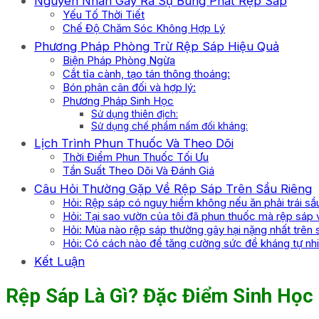
Nguyên Nhân Gây Ra Sự Bùng Phát Rệp Sáp
Yếu Tố Thời Tiết
Chế Độ Chăm Sóc Không Hợp Lý
Phương Pháp Phòng Trừ Rệp Sáp Hiệu Quả
Biện Pháp Phòng Ngừa
Cắt tỉa cành, tạo tán thông thoáng:
Bón phân cân đối và hợp lý:
Phương Pháp Sinh Học
Sử dụng thiên địch:
Sử dụng chế phẩm nấm đối kháng:
Lịch Trình Phun Thuốc Và Theo Dõi
Thời Điểm Phun Thuốc Tối Ưu
Tần Suất Theo Dõi Và Đánh Giá
Câu Hỏi Thường Gặp Về Rệp Sáp Trên Sầu Riêng
Hỏi: Rệp sáp có nguy hiểm không nếu ăn phải trái sầ
Hỏi: Tại sao vườn của tôi đã phun thuốc mà rệp sáp 
Hỏi: Mùa nào rệp sáp thường gây hại nặng nhất trên 
Hỏi: Có cách nào để tăng cường sức đề kháng tự nhi
Kết Luận
Rệp Sáp Là Gì? Đặc Điểm Sinh Học