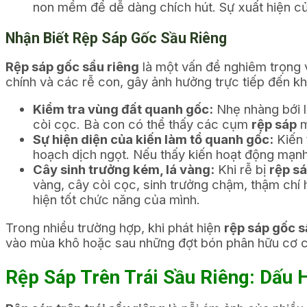
non mềm để dễ dàng chích hút. Sự xuất hiện củ
Nhận Biết Rệp Sáp Gốc Sầu Riêng
Rệp sáp gốc sầu riêng
là một vấn đề nghiêm trọng v
chính và các rễ con, gây ảnh hưởng trực tiếp đến k
Kiểm tra vùng đất quanh gốc:
Nhẹ nhàng bới l
còi cọc. Bà con có thể thấy các cụm
rệp sáp
m
Sự hiện diện của kiến làm tổ quanh gốc:
Kiến 
hoạch dịch ngọt. Nếu thấy kiến hoạt động mạnh
Cây sinh trưởng kém, lá vàng:
Khi rễ bị
rệp s
vàng, cây còi cọc, sinh trưởng chậm, thậm chí 
hiện tốt chức năng của mình.
Trong nhiều trường hợp, khi phát hiện
rệp sáp gốc s
vào mùa khô hoặc sau những đợt bón phân hữu cơ c
Rệp Sáp Trên Trái Sầu Riêng: Dấu 