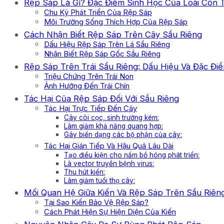
Rệp Sáp Là Gì? Đặc Điểm Sinh Học Của Loài Côn 
Chu Kỳ Phát Triển Của Rệp Sáp
Môi Trường Sống Thích Hợp Của Rệp Sáp
Cách Nhận Biết Rệp Sáp Trên Cây Sầu Riêng
Dấu Hiệu Rệp Sáp Trên Lá Sầu Riêng
Nhận Biết Rệp Sáp Gốc Sầu Riêng
Rệp Sáp Trên Trái Sầu Riêng: Dấu Hiệu Và Đặc Đi
Triệu Chứng Trên Trái Non
Ảnh Hưởng Đến Trái Chín
Tác Hại Của Rệp Sáp Đối Với Sầu Riêng
Tác Hại Trực Tiếp Đến Cây
Cây còi cọc, sinh trưởng kém:
Làm giảm khả năng quang hợp:
Gây biến dạng các bộ phận của cây:
Tác Hại Gián Tiếp Và Hậu Quả Lâu Dài
Tạo điều kiện cho nấm bồ hóng phát triển:
Là vector truyền bệnh virus:
Thu hút kiến:
Làm giảm tuổi thọ cây:
Mối Quan Hệ Giữa Kiến Và Rệp Sáp Trên Sầu Riên
Tại Sao Kiến Bảo Vệ Rệp Sáp?
Cách Phát Hiện Sự Hiện Diện Của Kiến