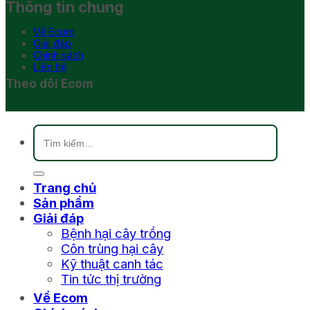
Thông tin chung
Về Ecom
Giải đáp
Chính sách
Liên hệ
Theo dõi Ecom
Tìm
kiếm:
Trang chủ
Sản phẩm
Giải đáp
Bệnh hại cây trồng
Côn trùng hại cây
Kỹ thuật canh tác
Tin tức thị trường
Về Ecom