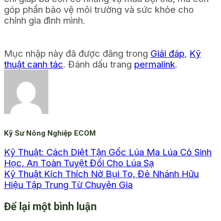
góp phần bảo vệ môi trường và sức khỏe cho
chính gia đình mình.
Mục nhập này đã được đăng trong
Giải đáp
,
Kỹ
thuật canh tác
. Đánh dấu trang
permalink
.
Kỹ Sư Nông Nghiệp ECOM
Kỹ Thuật: Cách Diệt Tận Gốc Lúa Ma Lúa Cỏ Sinh
Học, An Toàn Tuyệt Đối Cho Lúa Sạ
Kỹ Thuật Kích Thích Nở Bụi To, Đẻ Nhánh Hữu
Hiệu Tập Trung Từ Chuyên Gia
Để lại một bình luận