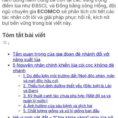
điểm lúa như ĐBSCL và Đồng bằng sông Hồng, đội
ngũ chuyên gia
ECOMCO
sẽ phân tích chi tiết các
tác nhân cốt lõi và giải pháp phục hồi rễ, kích nở
bụi bền vững trong bài viết này.
Tóm tắt bài viết
Tầm quan trọng của giai đoạn đẻ nhánh đối với
năng suất lúa
5 Nguyên nhân chính khiến lúa còi cọc không đẻ
nhánh
1. Do điều kiện môi trường đất (Ngộ độc phèn, mặn
và ngộ độc hữu cơ)
2. Thiếu hụt dinh dưỡng thiết yếu (Đặc biệt là Lân
và Đạm)
3. Kỹ thuật canh tác chưa phù hợp (Mật độ sạ và
quản lý nước)
4. Ảnh hưởng của sâu bệnh và dịch hại
5. Chất lượng giống và xử lý giống ban đầu
Hệ vi sinh vật đất – “Chìa khóa vàng” giúp lúa nở