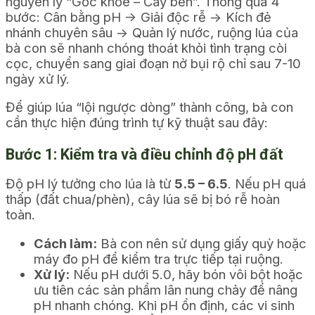
nguyên lý “Gốc khỏe – Cây bền”. Thông qua 4
bước: Cân bằng pH -> Giải độc rễ -> Kích đẻ
nhánh chuyên sâu -> Quản lý nước, ruộng lúa của
bà con sẽ nhanh chóng thoát khỏi tình trạng còi
cọc, chuyển sang giai đoạn nở bụi rộ chỉ sau 7-10
ngày xử lý.
Để giúp lúa “lội ngược dòng” thành công, bà con
cần thực hiện đúng trình tự kỹ thuật sau đây:
Bước 1: Kiểm tra và điều chỉnh độ pH đất
Độ pH lý tưởng cho lúa là từ
5.5 – 6.5
. Nếu pH quá
thấp (đất chua/phèn), cây lúa sẽ bị bó rễ hoàn
toàn.
Cách làm:
Bà con nên sử dụng giấy quỳ hoặc
máy đo pH để kiểm tra trực tiếp tại ruộng.
Xử lý:
Nếu pH dưới 5.0, hãy bón vôi bột hoặc
ưu tiên các sản phẩm lân nung chảy để nâng
pH nhanh chóng. Khi pH ổn định, các vi sinh