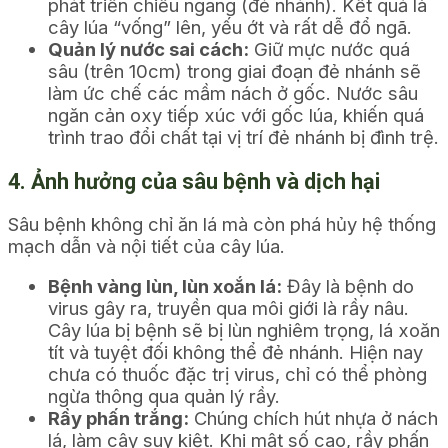
phát triển chiều ngang (đẻ nhánh). Kết quả là
cây lúa “vống” lên, yếu ớt và rất dễ đổ ngã.
Quản lý nước sai cách:
Giữ mực nước quá
sâu (trên 10cm) trong giai đoạn đẻ nhánh sẽ
làm ức chế các mầm nách ở gốc. Nước sâu
ngăn cản oxy tiếp xúc với gốc lúa, khiến quá
trình trao đổi chất tại vị trí đẻ nhánh bị đình trệ.
4. Ảnh hưởng của sâu bệnh và dịch hại
Sâu bệnh không chỉ ăn lá mà còn phá hủy hệ thống
mạch dẫn và nội tiết của cây lúa.
Bệnh vàng lùn, lùn xoắn lá:
Đây là bệnh do
virus gây ra, truyền qua môi giới là rầy nâu.
Cây lúa bị bệnh sẽ bị lùn nghiêm trọng, lá xoăn
tít và tuyệt đối không thể đẻ nhánh. Hiện nay
chưa có thuốc đặc trị virus, chỉ có thể phòng
ngừa thông qua quản lý rầy.
Rầy phấn trắng:
Chúng chích hút nhựa ở nách
lá, làm cây suy kiệt. Khi mật số cao, rầy phấn