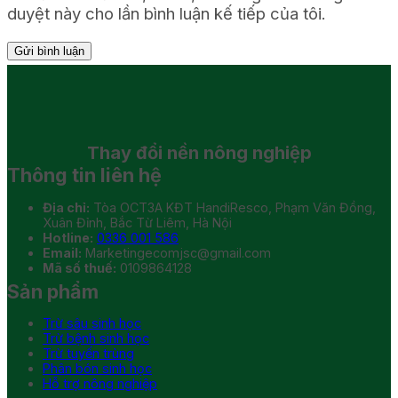
duyệt này cho lần bình luận kế tiếp của tôi.
Thay đổi
nền nông nghiệp
Thông tin liên hệ
Địa chỉ:
Tòa OCT3A KĐT HandiResco, Phạm Văn Đồng,
Xuân Đỉnh, Bắc Từ Liêm, Hà Nội
Hotline:
0336 001 586
Email:
Marketingecomjsc@gmail.com
Mã số thuế:
0109864128
Sản phẩm
Trừ sâu sinh học
Trừ bệnh sinh học
Trừ tuyến trùng
Phân bón sinh học
Hỗ trợ nông nghiệp