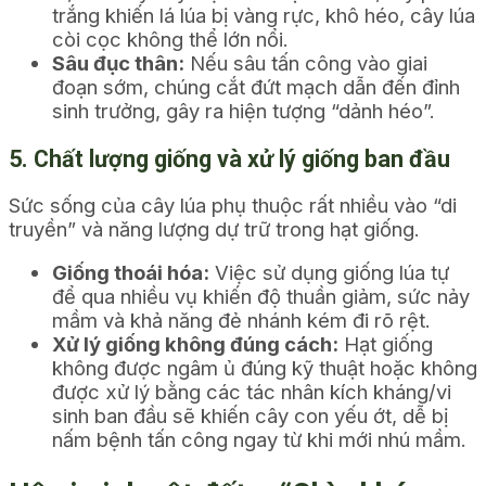
trắng khiến lá lúa bị vàng rực, khô héo, cây lúa
còi cọc không thể lớn nổi.
Sâu đục thân:
Nếu sâu tấn công vào giai
đoạn sớm, chúng cắt đứt mạch dẫn đến đỉnh
sinh trưởng, gây ra hiện tượng “dảnh héo”.
5. Chất lượng giống và xử lý giống ban đầu
Sức sống của cây lúa phụ thuộc rất nhiều vào “di
truyền” và năng lượng dự trữ trong hạt giống.
Giống thoái hóa:
Việc sử dụng giống lúa tự
để qua nhiều vụ khiến độ thuần giảm, sức nảy
mầm và khả năng đẻ nhánh kém đi rõ rệt.
Xử lý giống không đúng cách:
Hạt giống
không được ngâm ủ đúng kỹ thuật hoặc không
được xử lý bằng các tác nhân kích kháng/vi
sinh ban đầu sẽ khiến cây con yếu ớt, dễ bị
nấm bệnh tấn công ngay từ khi mới nhú mầm.