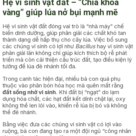
Hệ vi sinh vật đất – “Chìa khóa
vàng” giúp lúa nở bụi mạnh mẽ
Hệ vi sinh vật đất đóng vai trò là “nhà máy” chế
biến dinh dưỡng, giúp phân giải các chất khó tan
thành dạng dễ hấp thụ cho cây lúa. Việc bổ sung
các chủng vi sinh có lợi như
Bacillus
hay vi sinh vật
phân giải lân không chỉ giúp kích thích bộ rễ phát
triển mà còn cải thiện cấu trúc đất, tạo điều kiện lý
tưởng để lúa đẻ nhánh tối đa.
Trong canh tác hiện đại, nhiều bà con quá phụ
thuộc vào phân bón hóa học mà quên mất rằng
đất sống nhờ vi sinh
. Khi đất bị “ngạt” do lạm
dụng hóa chất, các hạt đất kết dính chặt lại, oxy
không thể len lỏi vào, khiến rễ lúa bị bó và không
thể đẻ nhánh.
Bằng việc đưa các chủng vi sinh vật có lợi vào
ruộng, bà con đang tạo ra một đội ngũ “công nhân