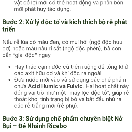
vật có lợi mới có thể hoạt động và phân bón
mới phát huy tác dụng.
Bước 2: Xử lý độc tố và kích thích bộ rễ phát
triển
Nếu rễ lúa có màu đen, có mùi hôi (ngộ độc hữu
cơ) hoặc màu nâu rỉ sắt (ngộ độc phèn), bà con
cần “giải độc” ngay.
Hãy tháo cạn nước cũ trên ruộng để tống khứ
các axit hữu cơ và khí độc ra ngoài.
Đưa nước mới vào và sử dụng các chế phẩm
chứa
Acid Humic và Fulvic
. Hai hoạt chất này
đóng vai trò như một “máy lọc độc tố”, giúp rễ
thoát khỏi tình trạng bị bó và bắt đầu nhú ra
các rễ trắng mới (rễ phụ).
Bước 3: Sử dụng chế phẩm chuyên biệt Nở
Bụi – Đẻ Nhánh Ricebo