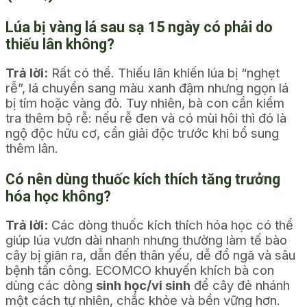
Lúa bị vàng lá sau sạ 15 ngày có phải do
thiếu lân không?
Trả lời:
Rất có thể. Thiếu lân khiến lúa bị “nghẹt
rễ”, lá chuyển sang màu xanh đậm nhưng ngọn lá
bị tím hoặc vàng đỏ. Tuy nhiên, bà con cần kiểm
tra thêm bộ rễ: nếu rễ đen và có mùi hôi thì đó là
ngộ độc hữu cơ, cần giải độc trước khi bổ sung
thêm lân.
Có nên dùng thuốc kích thích tăng trưởng
hóa học không?
Trả lời:
Các dòng thuốc kích thích hóa học có thể
giúp lúa vươn dài nhanh nhưng thường làm tế bào
cây bị giãn ra, dẫn đến thân yếu, dễ đổ ngã và sâu
bệnh tấn công. ECOMCO khuyến khích bà con
dùng các dòng
sinh học/vi sinh
để cây đẻ nhánh
một cách tự nhiên, chắc khỏe và bền vững hơn.