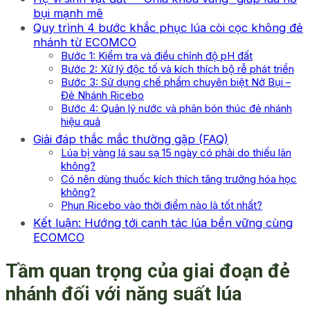
bụi mạnh mẽ
Quy trình 4 bước khắc phục lúa còi cọc không đẻ
nhánh từ ECOMCO
Bước 1: Kiểm tra và điều chỉnh độ pH đất
Bước 2: Xử lý độc tố và kích thích bộ rễ phát triển
Bước 3: Sử dụng chế phẩm chuyên biệt Nở Bụi –
Đẻ Nhánh Ricebo
Bước 4: Quản lý nước và phân bón thúc đẻ nhánh
hiệu quả
Giải đáp thắc mắc thường gặp (FAQ)
Lúa bị vàng lá sau sạ 15 ngày có phải do thiếu lân
không?
Có nên dùng thuốc kích thích tăng trưởng hóa học
không?
Phun Ricebo vào thời điểm nào là tốt nhất?
Kết luận: Hướng tới canh tác lúa bền vững cùng
ECOMCO
Tầm quan trọng của giai đoạn đẻ
nhánh đối với năng suất lúa