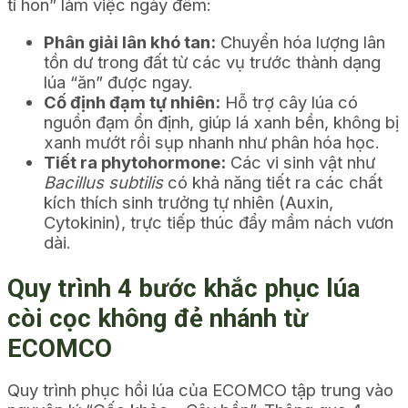
tí hon” làm việc ngày đêm:
Phân giải lân khó tan:
Chuyển hóa lượng lân
tồn dư trong đất từ các vụ trước thành dạng
lúa “ăn” được ngay.
Cố định đạm tự nhiên:
Hỗ trợ cây lúa có
nguồn đạm ổn định, giúp lá xanh bền, không bị
xanh mướt rồi sụp nhanh như phân hóa học.
Tiết ra phytohormone:
Các vi sinh vật như
Bacillus subtilis
có khả năng tiết ra các chất
kích thích sinh trưởng tự nhiên (Auxin,
Cytokinin), trực tiếp thúc đẩy mầm nách vươn
dài.
Quy trình 4 bước khắc phục lúa
còi cọc không đẻ nhánh từ
ECOMCO
Quy trình phục hồi lúa của ECOMCO tập trung vào