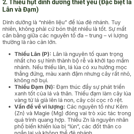
2. Thiếu hụt dinh dưỡng thiết yếu (Đặc biệt là
Lân và Đạm)
Dinh dưỡng là “nhiên liệu” để lúa đẻ nhánh. Tuy
nhiên, không phải cứ bón thật nhiều là tốt. Sự mất
cân bằng giữa các nguyên tố đa – trung – vi lượng
thường là rào cản lớn.
Thiếu Lân (P):
Lân là nguyên tố quan trọng
nhất cho sự hình thành bộ rễ và khởi tạo mầm
nhánh. Nếu thiếu lân, lá lúa có xu hướng mọc
thẳng đứng, màu xanh đậm nhưng cây rất nhỏ,
không nở bụi.
Thiếu Đạm (N):
Đạm thúc đẩy sự phát triển
xanh tốt của lá và thân. Thiếu đạm làm cây lúa
vàng từ lá già lên lá non, cây còi cọc rõ rệt.
Vấn đề về vi lượng:
Các nguyên tố như Kẽm
(Zn) và Magie (Mg) đóng vai trò xúc tác trong
quá trình quang hợp. Thiếu Zn là nguyên nhân
phổ biến khiến lúa bị “lùn”, các đốt thân co
ngắn lại và không thể đẻ nhánh.