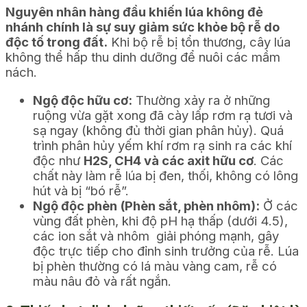
Nguyên nhân hàng đầu khiến lúa không đẻ
nhánh chính là sự suy giảm sức khỏe bộ rễ do
độc tố trong đất.
Khi bộ rễ bị tổn thương, cây lúa
không thể hấp thu dinh dưỡng để nuôi các mầm
nách.
Ngộ độc hữu cơ:
Thường xảy ra ở những
ruộng vừa gặt xong đã cày lấp rơm rạ tươi và
sạ ngay (không đủ thời gian phân hủy). Quá
trình phân hủy yếm khí rơm rạ sinh ra các khí
độc như
H2S, CH4 và các axit hữu cơ
. Các
chất này làm rễ lúa bị đen, thối, không có lông
hút và bị “bó rễ”.
Ngộ độc phèn (Phèn sắt, phèn nhôm):
Ở các
vùng đất phèn, khi độ pH hạ thấp (dưới 4.5),
các ion sắt và nhôm giải phóng mạnh, gây
độc trực tiếp cho đỉnh sinh trưởng của rễ. Lúa
bị phèn thường có lá màu vàng cam, rễ có
màu nâu đỏ và rất ngắn.