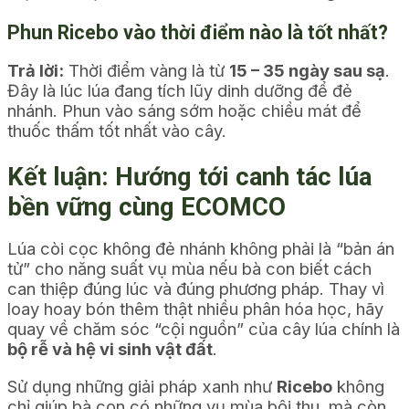
Phun Ricebo vào thời điểm nào là tốt nhất?
Trả lời:
Thời điểm vàng là từ
15 – 35 ngày sau sạ
.
Đây là lúc lúa đang tích lũy dinh dưỡng để đẻ
nhánh. Phun vào sáng sớm hoặc chiều mát để
thuốc thấm tốt nhất vào cây.
Kết luận: Hướng tới canh tác lúa
bền vững cùng ECOMCO
Lúa còi cọc không đẻ nhánh không phải là “bản án
tử” cho năng suất vụ mùa nếu bà con biết cách
can thiệp đúng lúc và đúng phương pháp. Thay vì
loay hoay bón thêm thật nhiều phân hóa học, hãy
quay về chăm sóc “cội nguồn” của cây lúa chính là
bộ rễ và hệ vi sinh vật đất
.
Sử dụng những giải pháp xanh như
Ricebo
không
chỉ giúp bà con có những vụ mùa bội thu, mà còn