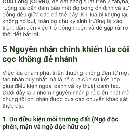
Cửu Long (CLRRI)
, để đạt năng suất trên 7 tấn/ha,
ruộng lúa cần đảm bảo mật độ bông ổn định và sự
đồng đều giữa các cá thể cây. Khi lúa bị khựng lại,
không nở bụi, toàn bộ chu kỳ sinh trưởng bị xáo
trộn, dẫn đến việc trổ bông muộn và dễ gặp rủi ro
thời tiết bất lợi.
5 Nguyên nhân chính khiến lúa còi
cọc không đẻ nhánh
Việc lúa chậm phát triển thường không đến từ một
tác nhân duy nhất mà là hệ quả của sự kết hợp
giữa điều kiện ngoại cảnh và kỹ thuật canh tác.
Dưới đây là 5 nhóm nguyên nhân phổ biến nhất mà
chúng tôi ghi nhận được qua các chuyến khảo sát
thực địa.
1. Do điều kiện môi trường đất (Ngộ độc
phèn, mặn và ngộ độc hữu cơ)