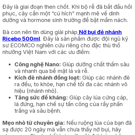
Đây là giai đoạn then chốt. Khi bộ rễ đã bắt đầu hồi
phục, cây cần một “cú hích” mạnh mẽ về dinh
dưỡng và hormone sinh trưởng để bật mầm nách.
Bà con nên tin dùng giải pháp
Nở bụi đẻ nhánh
Ricebo 500ml
. Đây là sản phẩm được đội ngũ kỹ
sư ECOMCO nghiên cứu riêng cho đặc thù thổ
nhưỡng Việt Nam với các ưu điểm:
Công nghệ Nano:
Giúp dưỡng chất thấm sâu
và nhanh qua bề mặt lá và rễ.
Kích đẻ nhánh đồng loạt:
Giúp các nhánh đẻ
ra đều, to khỏe, hạn chế tối đa các nhánh vô
hiệu (nhánh nhỏ).
Tăng sức đề kháng:
Giúp cây lúa cứng cáp,
lá đứng, hạn chế sự tấn công của rầy phấn
trắng và sâu bệnh.
Mẹo nhỏ từ chuyên gia:
Nếu ruộng lúa của bạn đã
sạ được 20 ngày mà vẫn chưa thấy nở bụi, hãy