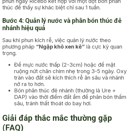
phun ngay Ricebo kết hợp với một đợt bón phân
thúc để thấy sự khác biệt chỉ sau 1 tuần.
Bước 4: Quản lý nước và phân bón thúc đẻ
nhánh hiệu quả
Sau khi phun kích rễ, việc quản lý nước theo
phương pháp
“Ngập khô xen kẽ”
là cực kỳ quan
trọng.
Để mực nước thấp (2-3cm) hoặc để mặt
ruộng nứt chân chim nhẹ trong 3-5 ngày. Oxy
tràn vào đất sẽ kích thích rễ ăn sâu và nhánh
nở ra to hơn.
Bón phân thúc đẻ nhánh (thường là Ure +
DAP) vào thời điểm đất ẩm để phân bón thấm
sâu, tránh thất thoát do bay hơi.
Giải đáp thắc mắc thường gặp
(FAQ)