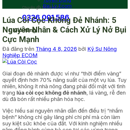
Tuyển Dụng
Đại Lý Ecom
Chuyên gia hỗ trợ 24/7
0336 001 586
Lúa Còi Cọc Không Đẻ Nhánh: 5
Nguyên Nhân & Cách Xử Lý Nở Bụi
Giỏ hàng
Cực Mạnh
Đã đăng trên
Tháng 4 8, 2026
bởi
Kỹ Sư Nông
Nghiệp ECOM
Giai đoạn đẻ nhánh được ví như “thời điểm vàng”
quyết định hơn 70% năng suất của một vụ lúa. Tuy
nhiên, không ít nhà nông đang phải đối mặt với tình
trạng
lúa còi cọc không đẻ nhánh
, lá vàng, rễ đen
dù đã bón rất nhiều phân hóa học.
Việc hiểu sai nguyên nhân dẫn đến điều trị “nhầm
bệnh” không chỉ gây lãng phí chi phí mà còn làm
suy kiệt sức khỏe của đất. Với kinh nghiệm nhiều
năm đồng hành cùng bà con tại các vùng trọng