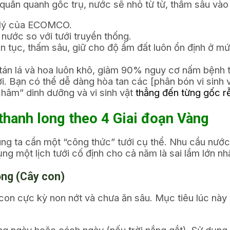
uấn quanh gốc trụ, nước sẽ nhỏ từ từ, thấm sâu vào 
t lý của ECOMCO.
ước so với tưới truyền thống.
 tục, thấm sâu, giữ cho độ ẩm đất luôn ổn định ở m
tán lá và hoa luôn khô, giảm 90% nguy cơ nấm bệnh 
ời. Bạn có thể dễ dàng hòa tan các
[phân bón vi sinh
hâm” dinh dưỡng và vi sinh vật
thẳng đến từng gốc r
thanh long theo 4 Giai đoạn Vàng
húng ta cần một “công thức” tưới cụ thể. Nhu cầu nướ
ng một lịch tưới cố định cho cả năm là sai lầm lớn nh
ồng (Cây con)
 con cực kỳ non nớt và chưa ăn sâu. Mục tiêu lúc này
àng ngày hoặc cách ngày (nếu trời nắng gắt). Sử dụng 