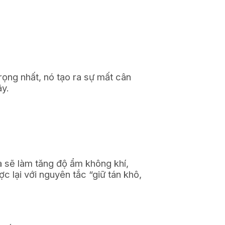
rọng nhất, nó tạo ra sự mất cân
ây.
a sẽ làm tăng độ ẩm không khí,
c lại với nguyên tắc “giữ tán khô,