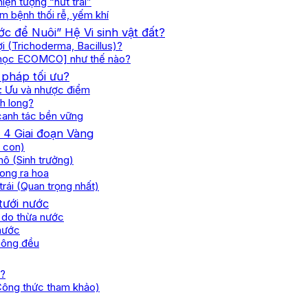
hiện tượng “nứt trái”
m bệnh thối rễ, yếm khí
c để Nuôi” Hệ Vi sinh vật đất?
ợi (Trichoderma, Bacillus)?
h học ECOMCO] như thế nào?
 pháp tối ưu?
): Ưu và nhược điểm
h long?
 canh tác bền vững
 4 Giai đoạn Vàng
y con)
hô (Sinh trưởng)
long ra hoa
trái (Quan trọng nhất)
tưới nước
u do thừa nước
 nước
không đều
y?
(Công thức tham khảo)