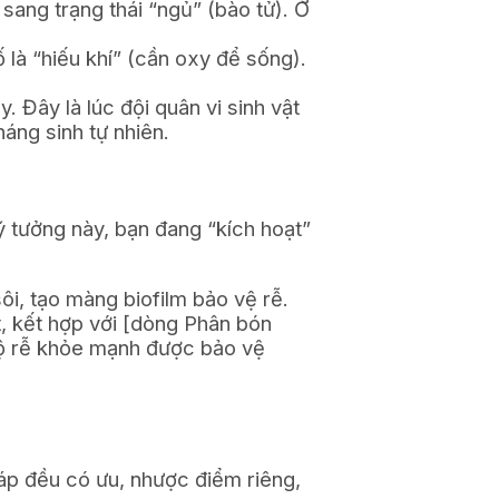
sang trạng thái “ngủ” (bào tử). Ở
ố là “hiếu khí” (cần oxy để sống).
. Đây là lúc đội quân vi sinh vật
háng sinh tự nhiên.
lý tưởng này, bạn đang “kích hoạt”
ôi, tạo màng biofilm bảo vệ rễ.
, kết hợp với
[dòng Phân bón
bộ rễ khỏe mạnh được bảo vệ
háp đều có ưu, nhược điểm riêng,