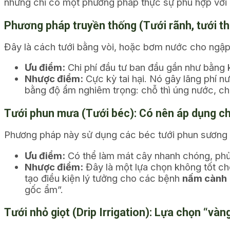
nhưng chỉ có một phương pháp thực sự phù hợp với 
Phương pháp truyền thống (Tưới rãnh, tưới t
Đây là cách tưới bằng vòi, hoặc bơm nước cho ngập 
Ưu điểm:
Chi phí đầu tư ban đầu gần như bằng 
Nhược điểm:
Cực kỳ tai hại. Nó gây lãng phí n
bằng độ ẩm nghiêm trọng: chỗ thì úng nước, chỗ
Tưới phun mưa (Tưới béc): Có nên áp dụng c
Phương pháp này sử dụng các béc tưới phun sương h
Ưu điểm:
Có thể làm mát cây nhanh chóng, phủ 
Nhược điểm:
Đây là một lựa chọn không tốt cho
tạo điều kiện lý tưởng cho các bệnh
nấm cành
gốc ẩm”.
Tưới nhỏ giọt (Drip Irrigation): Lựa chọn “và