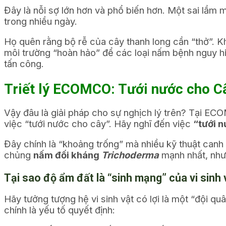
Đây là nỗi sợ lớn hơn và phổ biến hơn. Một sai lầm 
trong nhiều ngày.
Họ quên rằng bộ rễ của cây thanh long cần “thở”. Khi
môi trường “hoàn hảo” để các loại nấm bệnh nguy 
tấn công.
Triết lý ECOMCO: Tưới nước cho Câ
Vậy đâu là giải pháp cho sự nghịch lý trên? Tại ECO
việc “tưới nước cho cây”. Hãy nghĩ đến việc
“tưới 
Đây chính là “khoảng trống” mà nhiều kỹ thuật canh
chủng
nấm đối kháng
Trichoderma
mạnh nhất, như
Tại sao độ ẩm đất là “sinh mạng” của vi sinh v
Hãy tưởng tượng hệ vi sinh vật có lợi là một “đội q
chính là yếu tố quyết định: