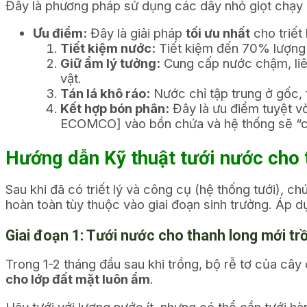
Đây là phương pháp sử dụng các dây nhỏ giọt chạy q
Ưu điểm:
Đây là giải pháp
tối ưu nhất
cho triế
Tiết kiệm nước:
Tiết kiệm đến 70% lượng n
Giữ ẩm lý tưởng:
Cung cấp nước chậm, liên
vật.
Tán lá khô ráo:
Nước chỉ tập trung ở gốc, 
Kết hợp bón phân:
Đây là ưu điểm tuyệt v
ECOMCO]
vào bồn chứa và hệ thống sẽ “c
Hướng dẫn Kỹ thuật tưới nước cho 
Sau khi đã có triết lý và công cụ (hệ thống tưới), c
hoàn toàn tùy thuộc vào giai đoạn sinh trưởng. Áp dụ
Giai đoạn 1: Tưới nước cho thanh long mới tr
Trong 1-2 tháng đầu sau khi trồng, bộ rễ tơ của cây
cho lớp đất mặt luôn ẩm
.
Hãy tưới với lượng nước ít, nhưng có thể cần tưới h