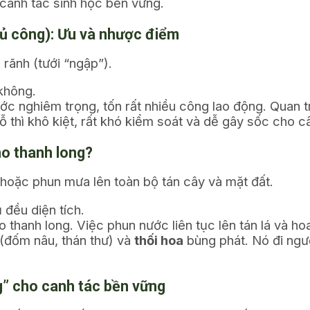
canh tác sinh học bền vững.
hủ công): Ưu và nhược điểm
rãnh (tưới “ngập”).
không.
ước nghiêm trọng, tốn rất nhiều công lao động. Quan t
 thì khô kiệt, rất khó kiểm soát và dễ gây sốc cho c
ho thanh long?
oặc phun mưa lên toàn bộ tán cây và mặt đất.
đều diện tích.
 thanh long. Việc phun nước liên tục lên tán lá và ho
(đốm nâu, thán thư) và
thối hoa
bùng phát. Nó đi ngượ
ng” cho canh tác bền vững