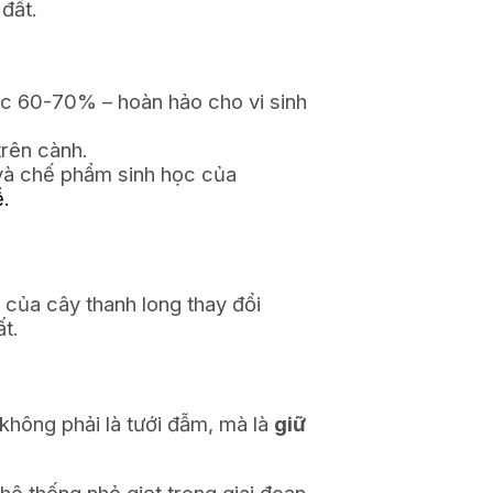
đất.
ức 60-70% – hoàn hảo cho vi sinh
trên cành.
 và chế phẩm sinh học của
ễ.
c của cây thanh long thay đổi
ất.
 không phải là tưới đẫm, mà là
giữ
hệ thống nhỏ giọt trong giai đoạn