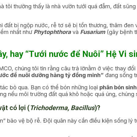
mà tôi thường thấy là nhà vườn tưới quá đẫm, đất sũng
 đất bị ngộp nước, rễ tơ sẽ bị tổn thương, thâm đen v
hiểm nhất như
Phytophthora
và
Fusarium
(gây bệnh t
y, hay “Tưới nước để Nuôi” Hệ Vi si
MCO, chúng tôi tin rằng câu trả lờnằm ở việc thay đổi
nước để nuôi dưỡng hàng tỷ đồng minh”
đang sống tr
 tác bỏ qua. Bạn có thể bón những loại
phân bón sinh
ng nếu môi trường đất quá khô hoặc quá úng, chúng s
ật có lợi (
Trichoderma, Bacillus
)?
uân” bảo vệ bộ rễ. Đội quân này cần điều kiện sống lý