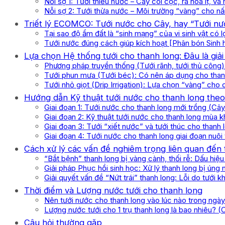
Nỗi sợ 1: Tưới thiếu nước – Cây còi cọc, ra hoa ít, và 
Nỗi sợ 2: Tưới thừa nước – Môi trường “vàng” cho nấ
Triết lý ECOMCO: Tưới nước cho Cây, hay “Tưới nướ
Tại sao độ ẩm đất là “sinh mạng” của vi sinh vật có l
Tưới nước đúng cách giúp kích hoạt [Phân bón Sin
Lựa chọn Hệ thống tưới cho thanh long: Đâu là giải
Phương pháp truyền thống (Tưới rãnh, tưới thủ công
Tưới phun mưa (Tưới béc): Có nên áp dụng cho than
Tưới nhỏ giọt (Drip Irrigation): Lựa chọn “vàng” cho
Hướng dẫn Kỹ thuật tưới nước cho thanh long theo
Giai đoạn 1: Tưới nước cho thanh long mới trồng (Câ
Giai đoạn 2: Kỹ thuật tưới nước cho thanh long mùa k
Giai đoạn 3: Tưới “xiết nước” và tưới thúc cho thanh 
Giai đoạn 4: Tưới nước cho thanh long giai đoạn nuôi 
Cách xử lý các vấn đề nghiêm trọng liên quan đến 
“Bắt bệnh” thanh long bị vàng cành, thối rễ: Dấu hiệ
Giải pháp Phục hồi sinh học: Xử lý thanh long bị úng
Giải quyết vấn đề “Nứt trái” thanh long: Lỗi do tưới 
Thời điểm và Lượng nước tưới cho thanh long
Nên tưới nước cho thanh long vào lúc nào trong ngà
Lượng nước tưới cho 1 trụ thanh long là bao nhiêu? 
Câu hỏi thường gặp