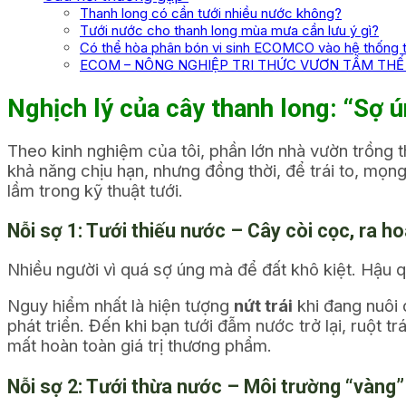
Thanh long có cần tưới nhiều nước không?
Tưới nước cho thanh long mùa mưa cần lưu ý gì?
Có thể hòa phân bón vi sinh ECOMCO vào hệ thống t
ECOM – NÔNG NGHIỆP TRI THỨC VƯƠN TẦM THẾ 
Nghịch lý của cây thanh long: “Sợ ú
Theo kinh nghiệm của tôi, phần lớn nhà vườn trồng th
khả năng chịu hạn, nhưng đồng thời, để trái to, mọ
lầm trong kỹ thuật tưới.
Nỗi sợ 1: Tưới thiếu nước – Cây còi cọc, ra hoa
Nhiều người vì quá sợ úng mà để đất khô kiệt. Hậu qu
Nguy hiểm nhất là hiện tượng
nứt trái
khi đang nuôi 
phát triển. Đến khi bạn tưới đẫm nước trở lại, ruột trá
mất hoàn toàn giá trị thương phẩm.
Nỗi sợ 2: Tưới thừa nước – Môi trường “vàng”