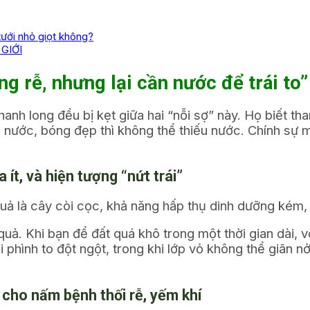
ưới nhỏ giọt không?
GIỚI
ng rễ, nhưng lại cần nước để trái to”
anh long đều bị kẹt giữa hai “nỗi sợ” này. Họ biết th
ng nước, bóng đẹp thì không thể thiếu nước. Chính sự
 ít, và hiện tượng “nứt trái”
ả là cây còi cọc, khả năng hấp thụ dinh dưỡng kém, d
quả. Khi bạn để đất quá khô trong một thời gian dài, v
i phình to đột ngột, trong khi lớp vỏ không thể giãn nở 
 cho nấm bệnh thối rễ, yếm khí