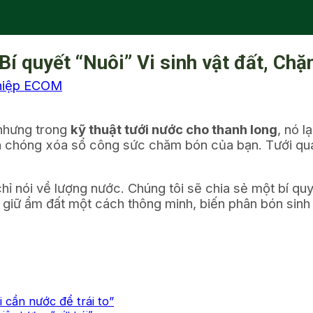
Bí quyết “Nuôi” Vi sinh vật đất, Chặ
hiệp ECOM
 nhưng trong
kỹ thuật tưới nước cho thanh long
, nó l
anh chóng xóa sổ công sức chăm bón của bạn. Tưới qu
 nói về lượng nước. Chúng tôi sẽ chia sẻ một bí quy
ể giữ ẩm đất một cách thông minh, biến phân bón sinh
 cần nước để trái to”