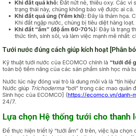
Khi đất quá khô:
Đất nứt nẻ, thiếu oxy. Các vi 
trạng thái này, chúng không bảo vệ được ai cả.
Khi đất quá úng (Yếm khí):
Đây là thảm họa. Cá
Khi đất ngập nước, chúng bị tiêu diệt hàng loạt.
Khi đất “ẩm” (độ ẩm 60-70%):
Đây là trạng th
thức tỉnh, sinh sôi, và làm việc mạnh mẽ nhất: c
Tưới nước đúng cách giúp kích hoạt [Phân b
Kỹ thuật tưới nước của ECOMCO chính là
“tưới để 
toàn bộ tiềm năng của các sản phẩm sinh học mà bạ
Nước lúc này đóng vai trò là dung môi và là “tín hi
Nước giúp
Trichoderma
“bơi” trong các mao quản đấ
Sinh học của ECOMCO]
(
https://ecomco.vn/danh-
24/7.
Lựa chọn Hệ thống tưới cho thanh lo
Để thực hiện triết lý “tưới ẩm” ở trên, việc lựa ch