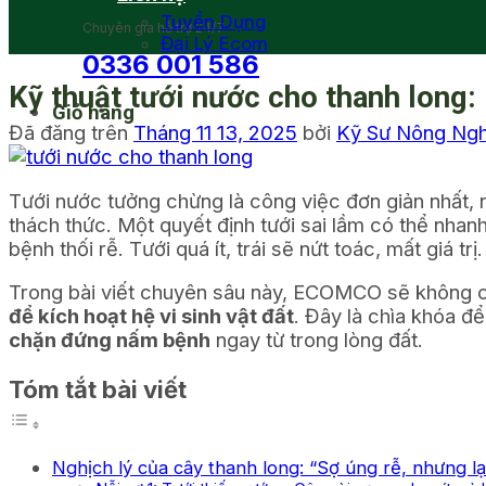
Tuyển Dụng
Chuyên gia hỗ trợ 24/7
Đại Lý Ecom
0336 001 586
Kỹ thuật tưới nước cho thanh long: 
Giỏ hàng
Đã đăng trên
Tháng 11 13, 2025
bởi
Kỹ Sư Nông Ng
Tưới nước tưởng chừng là công việc đơn giản nhất,
thách thức. Một quyết định tưới sai lầm có thể nh
bệnh thối rễ. Tưới quá ít, trái sẽ nứt toác, mất giá trị.
Trong bài viết chuyên sâu này, ECOMCO sẽ không chỉ
để kích hoạt hệ vi sinh vật đất
. Đây là chìa khóa đ
chặn đứng nấm bệnh
ngay từ trong lòng đất.
Tóm tắt bài viết
Nghịch lý của cây thanh long: “Sợ úng rễ, nhưng lại