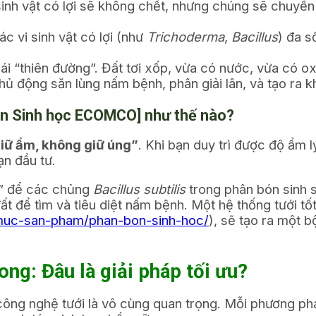
sinh vật có lợi sẽ không chết, nhưng chúng sẽ chuyển 
c vi sinh vật có lợi (như
Trichoderma
,
Bacillus
) đa s
ái “thiên đường”. Đất tơi xốp, vừa có nước, vừa có oxy
hủ động săn lùng nấm bệnh, phân giải lân, và tạo ra k
ón Sinh học ECOMCO] như thế nào?
giữ ẩm, không giữ úng”
. Khi bạn duy trì được độ ẩm 
n đầu tư.
ệu” để các chủng
Bacillus subtilis
trong phân bón sinh s
t để tìm và tiêu diệt nấm bệnh. Một hệ thống tưới tốt
muc-san-pham/phan-bon-sinh-hoc/
), sẽ tạo ra một 
ng: Đâu là giải pháp tối ưu?
ọn công nghệ tưới là vô cùng quan trọng. Mỗi phương p