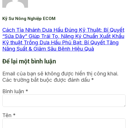
Kỹ Sư Nông Nghiệp ECOM
Cách Tỉa Nhánh Dưa Hấu Đúng Kỹ Thuật: Bí Quyết
“Sửa Dây” Giúp Trái To, Nặng Ký Chuẩn Xuất Khẩu
Kỹ thuật Trồng Dưa Hấu Phủ Bạt: Bí Quyết Tăng
Năng Suất & Giảm Sâu Bệnh Hiệu Quả
Để lại một bình luận
Email của bạn sẽ không được hiển thị công khai.
Các trường bắt buộc được đánh dấu
*
Bình luận
*
Tên
*