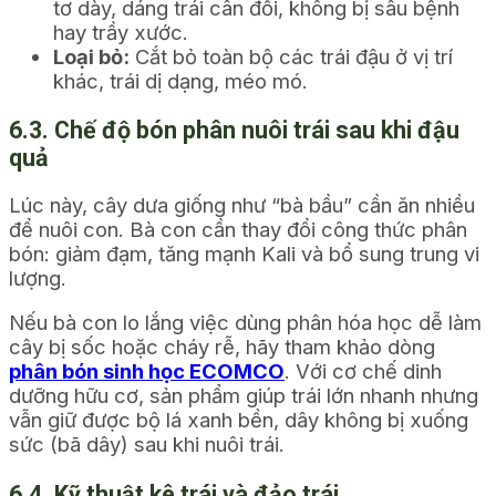
tơ dày, dáng trái cân đối, không bị sâu bệnh
hay trầy xước.
Loại bỏ:
Cắt bỏ toàn bộ các trái đậu ở vị trí
khác, trái dị dạng, méo mó.
6.3. Chế độ bón phân nuôi trái sau khi đậu
quả
Lúc này, cây dưa giống như “bà bầu” cần ăn nhiều
để nuôi con. Bà con cần thay đổi công thức phân
bón: giảm đạm, tăng mạnh Kali và bổ sung trung vi
lượng.
Nếu bà con lo lắng việc dùng phân hóa học dễ làm
cây bị sốc hoặc cháy rễ, hãy tham khảo dòng
phân bón sinh học ECOMCO
. Với cơ chế dinh
dưỡng hữu cơ, sản phẩm giúp trái lớn nhanh nhưng
vẫn giữ được bộ lá xanh bền, dây không bị xuống
sức (bã dây) sau khi nuôi trái.
6.4. Kỹ thuật kê trái và đảo trái