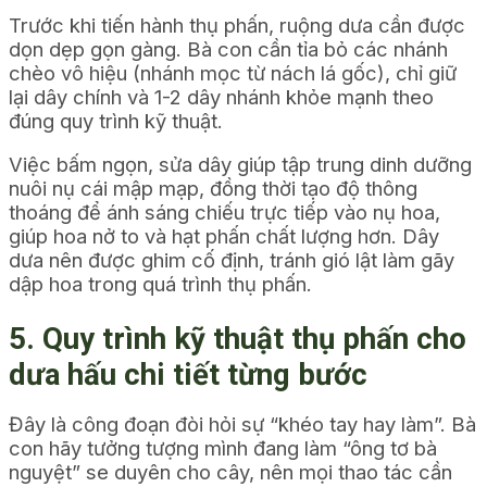
Trước khi tiến hành thụ phấn, ruộng dưa cần được
dọn dẹp gọn gàng. Bà con cần tỉa bỏ các nhánh
chèo vô hiệu (nhánh mọc từ nách lá gốc), chỉ giữ
lại dây chính và 1-2 dây nhánh khỏe mạnh theo
đúng quy trình kỹ thuật.
Việc bấm ngọn, sửa dây giúp tập trung dinh dưỡng
nuôi nụ cái mập mạp, đồng thời tạo độ thông
thoáng để ánh sáng chiếu trực tiếp vào nụ hoa,
giúp hoa nở to và hạt phấn chất lượng hơn. Dây
dưa nên được ghim cố định, tránh gió lật làm gãy
dập hoa trong quá trình thụ phấn.
5. Quy trình kỹ thuật thụ phấn cho
dưa hấu chi tiết từng bước
Đây là công đoạn đòi hỏi sự “khéo tay hay làm”. Bà
con hãy tưởng tượng mình đang làm “ông tơ bà
nguyệt” se duyên cho cây, nên mọi thao tác cần