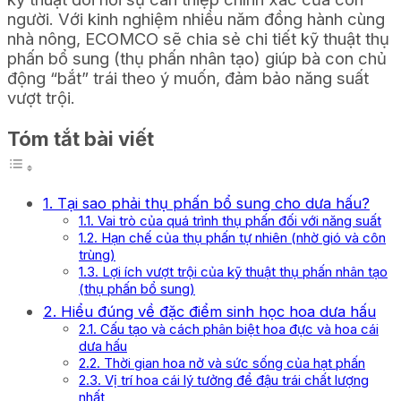
người. Với kinh nghiệm nhiều năm đồng hành cùng
nhà nông, ECOMCO sẽ chia sẻ chi tiết kỹ thuật thụ
phấn bổ sung (thụ phấn nhân tạo) giúp bà con chủ
động “bắt” trái theo ý muốn, đảm bảo năng suất
vượt trội.
Tóm tắt bài viết
1. Tại sao phải thụ phấn bổ sung cho dưa hấu?
1.1. Vai trò của quá trình thụ phấn đối với năng suất
1.2. Hạn chế của thụ phấn tự nhiên (nhờ gió và côn
trùng)
1.3. Lợi ích vượt trội của kỹ thuật thụ phấn nhân tạo
(thụ phấn bổ sung)
2. Hiểu đúng về đặc điểm sinh học hoa dưa hấu
2.1. Cấu tạo và cách phân biệt hoa đực và hoa cái
dưa hấu
2.2. Thời gian hoa nở và sức sống của hạt phấn
2.3. Vị trí hoa cái lý tưởng để đậu trái chất lượng
nhất