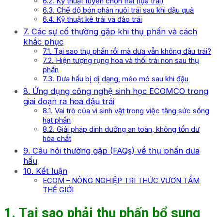
6.2. Kỹ thuật tuyển chọn trái (lựa trái)
6.3. Chế độ bón phân nuôi trái sau khi đậu quả
6.4. Kỹ thuật kê trái và đảo trái
7. Các sự cố thường gặp khi thụ phấn và cách
khắc phục
7.1. Tại sao thụ phấn rồi mà dưa vẫn không đậu trái?
7.2. Hiện tượng rụng hoa và thối trái non sau thụ
phấn
7.3. Dưa hấu bị dị dạng, méo mó sau khi đậu
8. Ứng dụng công nghệ sinh học ECOMCO trong
giai đoạn ra hoa đậu trái
8.1. Vai trò của vi sinh vật trong việc tăng sức sống
hạt phấn
8.2. Giải pháp dinh dưỡng an toàn, không tồn dư
hóa chất
9. Câu hỏi thường gặp (FAQs) về thụ phấn dưa
hấu
10. Kết luận
ECOM – NÔNG NGHIỆP TRI THỨC VƯƠN TẦM
THẾ GIỚI
1. Tại sao phải thụ phấn bổ sung