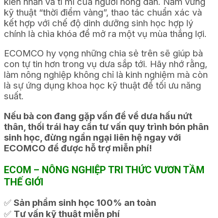
kiên nhẫn và tỉ mỉ của người nông dân. Nắm vững
kỹ thuật “thời điểm vàng”, thao tác chuẩn xác và
kết hợp với chế độ dinh dưỡng sinh học hợp lý
chính là chìa khóa để mở ra một vụ mùa thắng lợi.
ECOMCO hy vọng những chia sẻ trên sẽ giúp bà
con tự tin hơn trong vụ dưa sắp tới. Hãy nhớ rằng,
làm nông nghiệp không chỉ là kinh nghiệm mà còn
là sự ứng dụng khoa học kỹ thuật để tối ưu năng
suất.
Nếu bà con đang gặp vấn đề về dưa hấu nứt
thân, thối trái hay cần tư vấn quy trình bón phân
sinh học, đừng ngần ngại liên hệ ngay với
ECOMCO để được hỗ trợ miễn phí!
ECOM – NÔNG NGHIỆP TRI THỨC VƯƠN TẦM
THẾ GIỚI
✅
Sản phẩm sinh học 100% an toàn
✅
Tư vấn kỹ thuật miễn phí