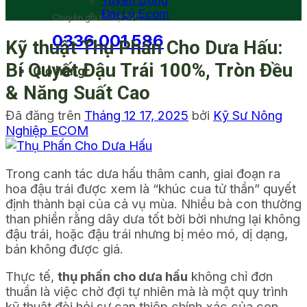
Tuyển Dụng
Đại Lý Ecom
Chuyên gia hỗ trợ 24/7
0336 001 586
Kỹ thuật Thụ Phấn Cho Dưa Hấu:
Bí Quyết Đậu Trái 100%, Tròn Đều
Giỏ hàng
& Năng Suất Cao
Đã đăng trên
Tháng 12 17, 2025
bởi
Kỹ Sư Nông
Nghiệp ECOM
Trong canh tác dưa hấu thâm canh, giai đoạn ra
hoa đậu trái được xem là “khúc cua tử thần” quyết
định thành bại của cả vụ mùa. Nhiều bà con thường
than phiền rằng dây dưa tốt bời bời nhưng lại không
đậu trái, hoặc đậu trái nhưng bị méo mó, dị dạng,
bán không được giá.
Thực tế,
thụ phấn cho dưa hấu
không chỉ đơn
thuần là việc chờ đợi tự nhiên mà là một quy trình
kỹ thuật đòi hỏi sự can thiệp chính xác của con