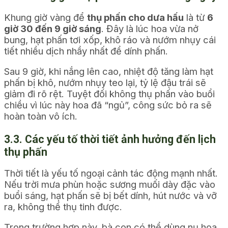
Khung giờ vàng để
thụ phấn cho dưa hấu
là từ
6
giờ 30 đến 9 giờ sáng
. Đây là lúc hoa vừa nở
bung, hạt phấn tơi xốp, khô ráo và nướm nhụy cái
tiết nhiều dịch nhầy nhất để dính phấn.
Sau 9 giờ, khi nắng lên cao, nhiệt độ tăng làm hạt
phấn bị khô, nướm nhụy teo lại, tỷ lệ đậu trái sẽ
giảm đi rõ rệt. Tuyệt đối không thụ phấn vào buổi
chiều vì lúc này hoa đã “ngủ”, công sức bỏ ra sẽ
hoàn toàn vô ích.
3.3. Các yếu tố thời tiết ảnh hưởng đến lịch
thụ phấn
Thời tiết là yếu tố ngoại cảnh tác động mạnh nhất.
Nếu trời mưa phùn hoặc sương muối dày đặc vào
buổi sáng, hạt phấn sẽ bị bết dính, hút nước và vỡ
ra, không thể thụ tinh được.
Trong trường hợp này, bà con có thể dùng nụ hoa