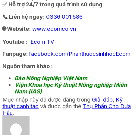
✅
Hỗ trợ 24/7 trong quá trình sử dụng
📞 Liên hệ ngay:
0336 001 586
🌐 Website:
www.ecomco.vn
Youtube
:
Ecom TV
Fanpage:
facebook.com/PhanthuocsinhhocEcom
Nguồn tham khảo :
Báo Nông Nghiệp Việt Nam
Viện Khoa học Kỹ thuật Nông nghiệp Miền
Nam (IAS)
Mục nhập này đã được đăng trong
Giải đáp
,
Kỹ
thuật canh tác
và được gắn thẻ
Thụ Phấn Cho Dưa
Hấu
.