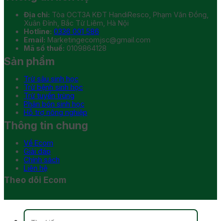
Địa chỉ:
Tòa OCT3A KĐT HandiResco, Phạm Văn Đồng,
Xuân Đỉnh, Bắc Từ Liêm, Hà Nội
Hotline:
0336 001 586
Email:
Marketingecomjsc@gmail.com
Mã số thuế:
0109864128
Sản phẩm
Trừ sâu sinh học
Trừ bệnh sinh học
Trừ tuyến trùng
Phân bón sinh học
Hỗ trợ nông nghiệp
Thông tin chung
Về Ecom
Giải đáp
Chính sách
Liên hệ
Theo dõi Ecom
Tìm