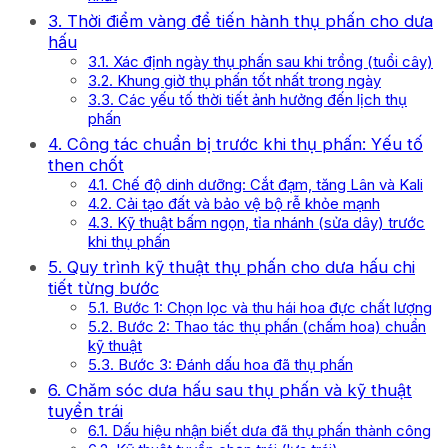
3. Thời điểm vàng để tiến hành thụ phấn cho dưa
hấu
3.1. Xác định ngày thụ phấn sau khi trồng (tuổi cây)
3.2. Khung giờ thụ phấn tốt nhất trong ngày
3.3. Các yếu tố thời tiết ảnh hưởng đến lịch thụ
phấn
4. Công tác chuẩn bị trước khi thụ phấn: Yếu tố
then chốt
4.1. Chế độ dinh dưỡng: Cắt đạm, tăng Lân và Kali
4.2. Cải tạo đất và bảo vệ bộ rễ khỏe mạnh
4.3. Kỹ thuật bấm ngọn, tỉa nhánh (sửa dây) trước
khi thụ phấn
5. Quy trình kỹ thuật thụ phấn cho dưa hấu chi
tiết từng bước
5.1. Bước 1: Chọn lọc và thu hái hoa đực chất lượng
5.2. Bước 2: Thao tác thụ phấn (chấm hoa) chuẩn
kỹ thuật
5.3. Bước 3: Đánh dấu hoa đã thụ phấn
6. Chăm sóc dưa hấu sau thụ phấn và kỹ thuật
tuyển trái
6.1. Dấu hiệu nhận biết dưa đã thụ phấn thành công