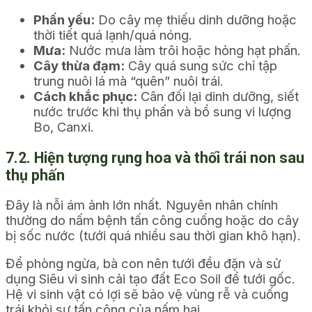
Phấn yếu:
Do cây mẹ thiếu dinh dưỡng hoặc
thời tiết quá lạnh/quá nóng.
Mưa:
Nước mưa làm trôi hoặc hỏng hạt phấn.
Cây thừa đạm:
Cây quá sung sức chỉ tập
trung nuôi lá mà “quên” nuôi trái.
Cách khắc phục:
Cân đối lại dinh dưỡng, siết
nước trước khi thụ phấn và bổ sung vi lượng
Bo, Canxi.
7.2. Hiện tượng rụng hoa và thối trái non sau
thụ phấn
Đây là nỗi ám ảnh lớn nhất. Nguyên nhân chính
thường do nấm bệnh tấn công cuống hoặc do cây
bị sốc nước (tưới quá nhiều sau thời gian khô hạn).
Để phòng ngừa, bà con nên tưới đều đặn và sử
dụng Siêu vi sinh cải tạo đất Eco Soil để tưới gốc.
Hệ vi sinh vật có lợi sẽ bảo vệ vùng rễ và cuống
trái khỏi sự tấn công của nấm hại.