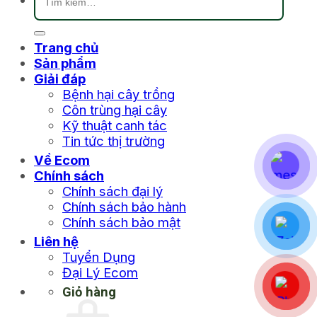
kiếm:
Trang chủ
Sản phẩm
Giải đáp
Bệnh hại cây trồng
Côn trùng hại cây
Kỹ thuật canh tác
Tin tức thị trường
Về Ecom
Chính sách
Chính sách đại lý
Chính sách bảo hành
Chính sách bảo mật
Liên hệ
Tuyển Dụng
Đại Lý Ecom
Giỏ hàng