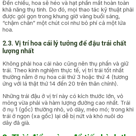
Đến chiều, hoa sẽ héo và hạt phấn mất hoàn toàn
khả năng thụ tinh. Do đó, mọi thao tác kỹ thuật phải
được gói gọn trong khung giờ vàng buổi sáng,
“chậm chân” một chút coi như bỏ phí cả một lứa
hoa.
2.3. Vị trí hoa cái lý tưởng để đậu trái chất
lượng nhất
Không phải hoa cái nào cũng nên thụ phấn và giữ
trái. Theo kinh nghiệm thực tế, vị trí trái tốt nhất
thường nằm ở nụ hoa cái thứ 3 hoặc thứ 4 (tương
ứng với lá thật thứ 14 đến 20 trên thân chính).
Những trái đậu ở vị trí này có kích thước lớn, vỏ
mỏng vừa phải và hàm lượng đường cao nhất. Trái
ở nụ 1 (gốc) thường nhỏ, vỏ dày, méo mó; trong khi
trái ở ngọn (xa gốc) lại dễ bị nứt và khó nuôi do
dây đã già.