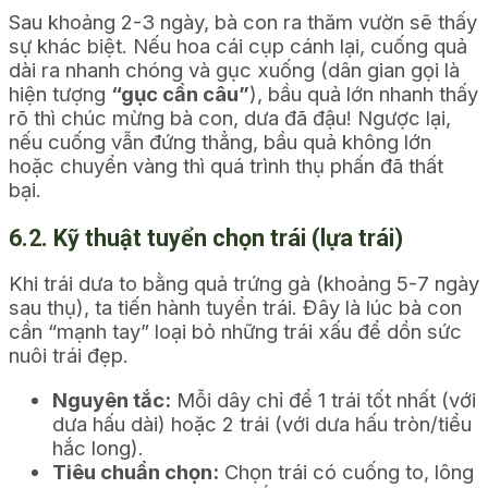
Sau khoảng 2-3 ngày, bà con ra thăm vườn sẽ thấy
sự khác biệt. Nếu hoa cái cụp cánh lại, cuống quả
dài ra nhanh chóng và gục xuống (dân gian gọi là
hiện tượng
“gục cần câu”
), bầu quả lớn nhanh thấy
rõ thì chúc mừng bà con, dưa đã đậu! Ngược lại,
nếu cuống vẫn đứng thẳng, bầu quả không lớn
hoặc chuyển vàng thì quá trình thụ phấn đã thất
bại.
6.2. Kỹ thuật tuyển chọn trái (lựa trái)
Khi trái dưa to bằng quả trứng gà (khoảng 5-7 ngày
sau thụ), ta tiến hành tuyển trái. Đây là lúc bà con
cần “mạnh tay” loại bỏ những trái xấu để dồn sức
nuôi trái đẹp.
Nguyên tắc:
Mỗi dây chỉ để 1 trái tốt nhất (với
dưa hấu dài) hoặc 2 trái (với dưa hấu tròn/tiểu
hắc long).
Tiêu chuẩn chọn:
Chọn trái có cuống to, lông