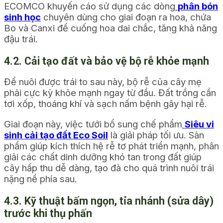
ECOMCO khuyến cáo sử dụng các dòng
phân bón
sinh học
chuyên dùng cho giai đoạn ra hoa, chứa
Bo và Canxi để cuống hoa dai chắc, tăng khả năng
đậu trái.
4.2. Cải tạo đất và bảo vệ bộ rễ khỏe mạnh
Để nuôi được trái to sau này, bộ rễ của cây mẹ
phải cực kỳ khỏe mạnh ngay từ đầu. Đất trồng cần
tơi xốp, thoáng khí và sạch nấm bệnh gây hại rễ.
Giai đoạn này, việc tưới bổ sung chế phẩm
Siêu vi
sinh cải tạo đất Eco Soil
là giải pháp tối ưu. Sản
phẩm giúp kích thích hệ rễ tơ phát triển mạnh, phân
giải các chất dinh dưỡng khó tan trong đất giúp
cây hấp thu dễ dàng, tạo đà cho quá trình nuôi trái
nặng nề phía sau.
4.3. Kỹ thuật bấm ngọn, tỉa nhánh (sửa dây)
trước khi thụ phấn