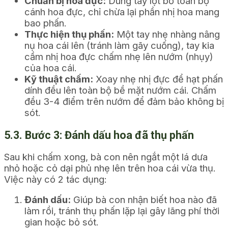
Chuẩn bị hoa đực:
Dùng tay lột bỏ toàn bộ
cánh hoa đực, chỉ chừa lại phần nhị hoa mang
bao phấn.
Thực hiện thụ phấn:
Một tay nhẹ nhàng nâng
nụ hoa cái lên (tránh làm gãy cuống), tay kia
cầm nhị hoa đực chấm nhẹ lên nướm (nhụy)
của hoa cái.
Kỹ thuật chấm:
Xoay nhẹ nhị đực để hạt phấn
dính đều lên toàn bộ bề mặt nướm cái. Chấm
đều 3-4 điểm trên nướm để đảm bảo không bị
sót.
5.3. Bước 3: Đánh dấu hoa đã thụ phấn
Sau khi chấm xong, bà con nên ngắt một lá dưa
nhỏ hoặc cỏ dại phủ nhẹ lên trên hoa cái vừa thụ.
Việc này có 2 tác dụng:
Đánh dấu:
Giúp bà con nhận biết hoa nào đã
làm rồi, tránh thụ phấn lặp lại gây lãng phí thời
gian hoặc bỏ sót.