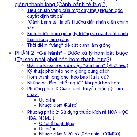
giống thanh long (Cành bánh tẻ là gì?)
Tiêu chuẩn vàng của một cây mẹ (Nguồn gốc
quyết định tất cả)
“Cành bánh tẻ” là gì? Hướng dẫn nhận diện chính
xác
Kích thước hom giống lý tưởng và cách cắt cành
thanh long làm giống
Thời điểm “vàng” để cắt cành làm giống
PHẦN 2: “Giả hành” – Bước xử lý hom bắt buộc
(Tại sao phải phơi héo hom thanh long?)
Giải mã khoa học của việc “Giả hành” (Phơi héo)
Kỹ thuật phơi héo hom giống đúng cách
Hom thanh long phơi héo bao lâu là đủ?
Những sai lầm “chết người” khi phơi héo hom
Phương pháp 1: Giâm cành truyền thống (Giâm
chay)
Ưu điểm
Nhược điểm (Rủi ro)
Phương pháp 2: Sử dụng thuốc kích rễ HÓA HỌC
(IBA, N3M…)
Cơ chế hoạt động
Ưu điểm
Nhược điểm & Rủi ro (Góc nhìn ECOMCO)