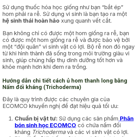
Sử dụng thuốc hóa học giống như bạn “bắt ép”
hom phải ra rễ. Sử dụng vi sinh là bạn tạo ra một
hệ sinh thái hoàn hảo
xung quanh vết cắt.
Bạn không chỉ có được một hom giống ra rễ, bạn
có được một hom giống ra rễ và được bảo vệ bởi
một “đội quân” vi sinh vật có lợi. Bộ rễ non đó ngay
từ khi hình thành đã sống trong môi trường giàu vi
sinh, giúp chúng hấp thụ dinh dưỡng tốt hơn và
khỏe mạnh hơn khi đem ra trồng.
Hướng dẫn chi tiết cách ủ hom thanh long bằng
Nấm đối kháng (Trichoderma)
Đây là quy trình được các chuyên gia của
ECOMCO khuyến nghị để đạt hiệu quả tối ưu:
Chuẩn bị vật tư:
Sử dụng các sản phẩm
Phân
bón sinh học ECOMCO
có chứa nấm đối
kháng
Trichoderma
và các vi sinh vật có lợi.