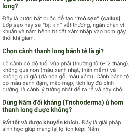
long?
Đây là bước bắt buộc để tạo
“mô sẹo” (callus)
.
Lớp sẹo này sẽ “bịt kín” vết thương, ngăn chặn vi
khuẩn và nấm bệnh từ đất xâm nhập vào hom gây
thối khi giâm.
Chọn cành thanh long bánh tẻ là gì?
Là cành có độ tuổi vừa phải (thường từ 6-12 tháng),
không quá non (màu xanh nhạt, thân mềm) và
không quá già (đã hóa gỗ, màu xám). Cành bánh tẻ
có màu xanh đậm, mập mạp, tích lũy đủ dinh
dưỡng, là cành lý tưởng nhất để ra rễ và nảy chồi.
Dùng Nấm đối kháng (Trichoderma) ủ hom
thanh long được không?
Rất tốt và được khuyến khích.
Đây là giải pháp
sinh học giúp mang lại lợi ích kép: Nấm