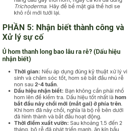
Trichoderma
. Hãy để bề mặt giá thể hơi se
khô rồi mới tưới lại.
PHẦN 5: Nhận biết thành công và
Xử lý sự cố
Ủ hom thanh long bao lâu ra rễ? (Dấu hiệu
nhận biết)
Thời gian:
Nếu áp dụng đúng kỹ thuật xử lý vi
sinh và chăm sóc tốt, hom sẽ bắt đầu nhú rễ
non sau
2-4 tuần
.
Dấu hiệu nhận biết:
Bạn không cần phải nhổ
hom lên để kiểm tra. Dấu hiệu tốt nhất là
hom
bắt đầu nảy chồi mới (mắt gai) ở phía trên
.
Khi hom đã nảy chồi, nghĩa là bộ rễ bên dưới
đã hình thành và bắt đầu hoạt động.
Thời điểm xuất vườn:
Sau khoảng 1.5 đến 2
tháng, bộ rễ đã phát triển mạnh, ăn kín bầu