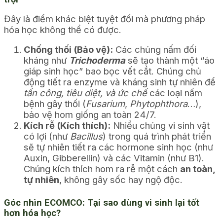
Đây là điểm khác biệt tuyệt đối mà phương pháp
hóa học không thể có được.
Chống thối (Bảo vệ):
Các chủng nấm đối
kháng như
Trichoderma
sẽ tạo thành một “áo
giáp sinh học” bao bọc vết cắt. Chúng chủ
động tiết ra enzyme và kháng sinh tự nhiên để
tấn công, tiêu diệt, và ức chế
các loại nấm
bệnh gây thối (
Fusarium
,
Phytophthora
…),
bảo vệ hom giống an toàn 24/7.
Kích rễ (Kích thích):
Nhiều chủng vi sinh vật
có lợi (như
Bacillus
) trong quá trình phát triển
sẽ tự nhiên tiết ra các hormone sinh học (như
Auxin, Gibberellin) và các Vitamin (như B1).
Chúng kích thích hom ra rễ một cách
an toàn,
tự nhiên
, không gây sốc hay ngộ độc.
Góc nhìn ECOMCO: Tại sao dùng vi sinh lại tốt
hơn hóa học?