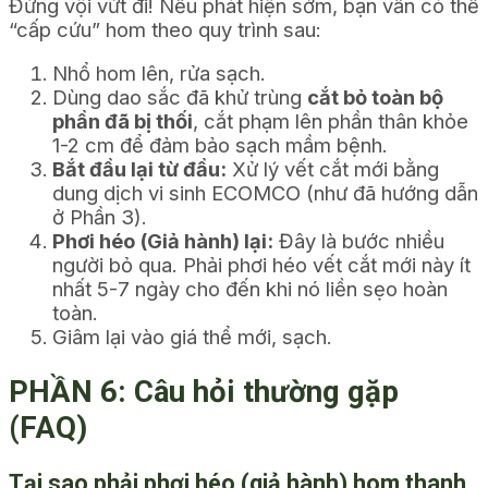
Đừng vội vứt đi! Nếu phát hiện sớm, bạn vẫn có thể
“cấp cứu” hom theo quy trình sau:
Nhổ hom lên, rửa sạch.
Dùng dao sắc đã khử trùng
cắt bỏ toàn bộ
phần đã bị thối
, cắt phạm lên phần thân khỏe
1-2 cm để đảm bảo sạch mầm bệnh.
Bắt đầu lại từ đầu:
Xử lý vết cắt mới bằng
dung dịch vi sinh ECOMCO (như đã hướng dẫn
ở Phần 3).
Phơi héo (Giả hành) lại:
Đây là bước nhiều
người bỏ qua. Phải phơi héo vết cắt mới này ít
nhất 5-7 ngày cho đến khi nó liền sẹo hoàn
toàn.
Giâm lại vào giá thể mới, sạch.
PHẦN 6: Câu hỏi thường gặp
(FAQ)
Tại sao phải phơi héo (giả hành) hom thanh