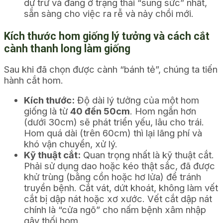
dự trữ và đang ở trạng thái “sung sức” nhất,
sẵn sàng cho việc ra rễ và nảy chồi mới.
Kích thước hom giống lý tưởng và cách cắt
cành thanh long làm giống
Sau khi đã chọn được cành “bánh tẻ”, chúng ta tiến
hành cắt hom.
Kích thước:
Độ dài lý tưởng của một hom
giống là từ
40 đến 50cm
. Hom ngắn hơn
(dưới 30cm) sẽ phát triển yếu, lâu cho trái.
Hom quá dài (trên 60cm) thì lại lãng phí và
khó vận chuyển, xử lý.
Kỹ thuật cắt:
Quan trọng nhất là kỹ thuật cắt.
Phải sử dụng dao hoặc kéo thật sắc, đã được
khử trùng (bằng cồn hoặc hơ lửa) để tránh
truyền bệnh. Cắt vát, dứt khoát, không làm vết
cắt bị dập nát hoặc xơ xước. Vết cắt dập nát
chính là “cửa ngõ” cho nấm bệnh xâm nhập
gây thối hom.