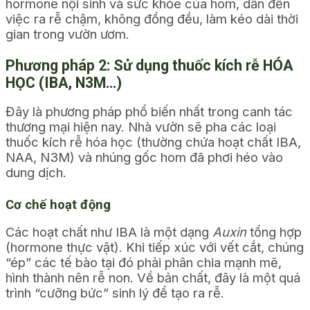
hormone nội sinh và sức khỏe của hom, dẫn đến
việc ra rễ chậm, không đồng đều, làm kéo dài thời
gian trong vườn ươm.
Phương pháp 2: Sử dụng thuốc kích rễ HÓA
HỌC (IBA, N3M…)
Đây là phương pháp phổ biến nhất trong canh tác
thương mại hiện nay. Nhà vườn sẽ pha các loại
thuốc kích rễ hóa học (thường chứa hoạt chất IBA,
NAA, N3M) và nhúng gốc hom đã phơi héo vào
dung dịch.
Cơ chế hoạt động
Các hoạt chất như IBA là một dạng
Auxin
tổng hợp
(hormone thực vật). Khi tiếp xúc với vết cắt, chúng
“ép” các tế bào tại đó phải phân chia mạnh mẽ,
hình thành nên rễ non. Về bản chất, đây là một quá
trình “cưỡng bức” sinh lý để tạo ra rễ.