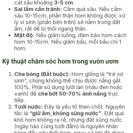
cát sâu khoảng
3-5 cm
.
Sai lầm cần tránh:
Cắm quá sâu. Nếu cắm
sâu 10-15cm, phần thân hom không được xử
lý vi sinh (phần bên trên) sẽ nằm trong đất
ẩm, rất dễ bị thối ngang thân.
Mật độ:
Nếu giâm luống, đảm bảo hom cách
hom 10-15cm. Nếu giâm bầu, mỗi bầu chỉ 1
hom.
Kỹ thuật chăm sóc hom trong vườn ươm
Che bóng (Bắt buộc):
Hom giống là “trẻ sơ
sinh”, chúng không thể chịu được nắng gắt
100%. Phải sử dụng lưới lan (màu đen hoặc
xanh) để
che bớt 50-70% ánh nắng
trực
tiếp.
Tưới nước:
Đây là yếu tố then chốt. Nguyên
tắc là
“giữ ẩm, không sũng nước”
. Đất quá
khô hom không ra rễ, nhưng đất sũng nước
(ngày nào cũng tưới đẫm) là nguyên nhân
hàng đầu gây thối hom, ngay cả khi đã dùng