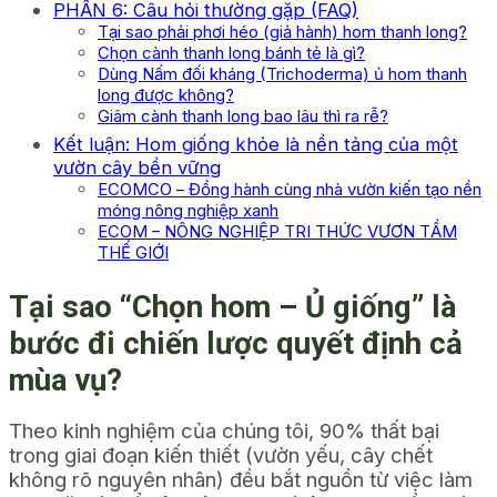
PHẦN 6: Câu hỏi thường gặp (FAQ)
Tại sao phải phơi héo (giả hành) hom thanh long?
Chọn cành thanh long bánh tẻ là gì?
Dùng Nấm đối kháng (Trichoderma) ủ hom thanh
long được không?
Giâm cành thanh long bao lâu thì ra rễ?
Kết luận: Hom giống khỏe là nền tảng của một
vườn cây bền vững
ECOMCO – Đồng hành cùng nhà vườn kiến tạo nền
móng nông nghiệp xanh
ECOM – NÔNG NGHIỆP TRI THỨC VƯƠN TẦM
THẾ GIỚI
Tại sao “Chọn hom – Ủ giống” là
bước đi chiến lược quyết định cả
mùa vụ?
Theo kinh nghiệm của chúng tôi, 90% thất bại
trong giai đoạn kiến thiết (vườn yếu, cây chết
không rõ nguyên nhân) đều bắt nguồn từ việc làm