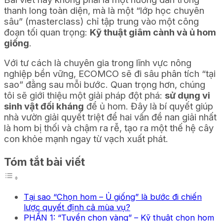
thanh long toàn diện, mà là một “lớp học chuyên
sâu” (masterclass) chỉ tập trung vào một công
đoạn tối quan trọng:
Kỹ thuật giâm cành và ủ hom
giống
.
Với tư cách là chuyên gia trong lĩnh vực nông
nghiệp bền vững, ECOMCO sẽ đi sâu phân tích “tại
sao” đằng sau mỗi bước. Quan trọng hơn, chúng
tôi sẽ giới thiệu một giải pháp đột phá:
sử dụng vi
sinh vật đối kháng
để ủ hom. Đây là bí quyết giúp
nhà vườn giải quyết triệt để hai vấn đề nan giải nhất
là hom bị thối và chậm ra rễ, tạo ra một thế hệ cây
con khỏe mạnh ngay từ vạch xuất phát.
Tóm tắt bài viết
Tại sao “Chọn hom – Ủ giống” là bước đi chiến
lược quyết định cả mùa vụ?
PHẦN 1: “Tuyển chọn vàng” – Kỹ thuật chọn hom