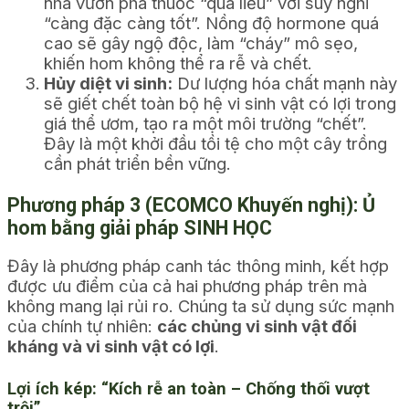
nhà vườn pha thuốc “quá liều” với suy nghĩ
“càng đặc càng tốt”. Nồng độ hormone quá
cao sẽ gây ngộ độc, làm “cháy” mô sẹo,
khiến hom không thể ra rễ và chết.
Hủy diệt vi sinh:
Dư lượng hóa chất mạnh này
sẽ giết chết toàn bộ hệ vi sinh vật có lợi trong
giá thể ươm, tạo ra một môi trường “chết”.
Đây là một khởi đầu tồi tệ cho một cây trồng
cần phát triển bền vững.
Phương pháp 3 (ECOMCO Khuyến nghị): Ủ
hom bằng giải pháp SINH HỌC
Đây là phương pháp canh tác thông minh, kết hợp
được ưu điểm của cả hai phương pháp trên mà
không mang lại rủi ro. Chúng ta sử dụng sức mạnh
của chính tự nhiên:
các chủng vi sinh vật đối
kháng và vi sinh vật có lợi
.
Lợi ích kép: “Kích rễ an toàn – Chống thối vượt
trội”