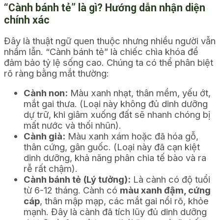
“Cành bánh tẻ” là gì? Hướng dẫn nhận diện
chính xác
Đây là thuật ngữ quen thuộc nhưng nhiều người vẫn
nhầm lẫn. “Cành bánh tẻ” là chiếc chìa khóa để
đảm bảo tỷ lệ sống cao. Chúng ta có thể phân biệt
rõ ràng bằng mắt thường:
Cành non:
Màu xanh nhạt, thân mềm, yếu ớt,
mắt gai thưa. (Loại này không đủ dinh dưỡng
dự trữ, khi giâm xuống đất sẽ nhanh chóng bị
mất nước và thối nhũn).
Cành già:
Màu xanh xám hoặc đã hóa gỗ,
thân cứng, gân guốc. (Loại này đã cạn kiệt
dinh dưỡng, khả năng phân chia tế bào và ra
rễ rất chậm).
Cành bánh tẻ (Lý tưởng):
Là cành có độ tuổi
từ 6-12 tháng. Cành có
màu xanh đậm, cứng
cáp
, thân mập mạp, các mắt gai nổi rõ, khỏe
mạnh. Đây là cành đã tích lũy đủ dinh dưỡng