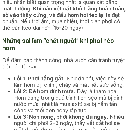
hiệu nhận biết quan trọng nhất là quan sát bằng
mắt thường:
Khi nào vết cắt khô trắng hoàn toàn,
sờ vào thấy cứng, và đầu hom hơi teo lại
là đạt
chuẩn. Nếu trời ẩm, mưa nhiều, thời gian phơi có
thể cần kéo dài hơn (15-20 ngày).
Những sai lầm “chết người” khi phơi héo
hom
Để đảm bảo thành công, nhà vườn cần tránh tuyệt
đối các lỗi sau:
Lỗi 1: Phơi nắng gắt.
Như đã nói, việc này sẽ
làm hom bị “chín”, cháy và mất hết sức sống.
Lỗi 2: Để hom dính mưa.
Đây là thảm họa.
Hom đang trong quá trình liền sẹo mà bị dính
nước mưa (nhất là mưa axit) sẽ bị nấm tấn
công và thối đen ngay lập tức.
Lỗi 3: Nôn nóng, phơi không đủ ngày.
Nhiều
người chỉ phơi 2-3 ngày, thấy vết cắt hơi se
mặt đã vội đem giâm. Lúc này, lớp mô sẹo