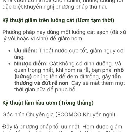
Nhà vườn có hai lựa chọn chính, nhưng chúng tôi
đặc biệt khuyến nghị phương pháp thứ hai.
Kỹ thuật giâm trên luống cát (Ươm tạm thời)
Phương pháp này dùng một luống cát sạch (đã xử
lý vôi hoặc vi sinh) để giâm hom.
Ưu điểm:
Thoát nước cực tốt, giảm nguy cơ
úng.
Nhược điểm:
Cát không có dinh dưỡng. Và
quan trọng nhất, khi hom ra rễ, bạn phải
nhổ
(bứng)
chúng lên để đem đi trồng, gây
tổn
thương và đứt rễ non
. Cây sẽ mất thêm một
thời gian nữa để phục hồi.
Kỹ thuật làm bầu ươm (Trồng thẳng)
Góc nhìn Chuyên gia (ECOMCO Khuyến nghị):
Đây là phương pháp tối ưu nhất. Hom được giâm