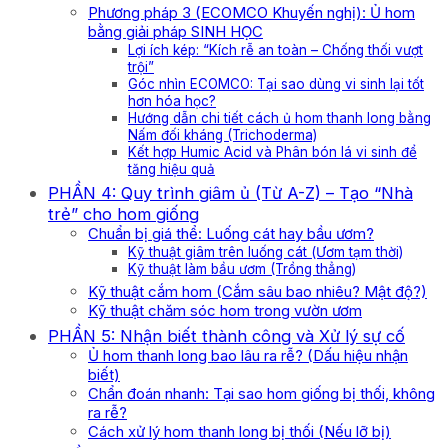
Phương pháp 3 (ECOMCO Khuyến nghị): Ủ hom
bằng giải pháp SINH HỌC
Lợi ích kép: “Kích rễ an toàn – Chống thối vượt
trội”
Góc nhìn ECOMCO: Tại sao dùng vi sinh lại tốt
hơn hóa học?
Hướng dẫn chi tiết cách ủ hom thanh long bằng
Nấm đối kháng (Trichoderma)
Kết hợp Humic Acid và Phân bón lá vi sinh để
tăng hiệu quả
PHẦN 4: Quy trình giâm ủ (Từ A-Z) – Tạo “Nhà
trẻ” cho hom giống
Chuẩn bị giá thể: Luống cát hay bầu ươm?
Kỹ thuật giâm trên luống cát (Ươm tạm thời)
Kỹ thuật làm bầu ươm (Trồng thẳng)
Kỹ thuật cắm hom (Cắm sâu bao nhiêu? Mật độ?)
Kỹ thuật chăm sóc hom trong vườn ươm
PHẦN 5: Nhận biết thành công và Xử lý sự cố
Ủ hom thanh long bao lâu ra rễ? (Dấu hiệu nhận
biết)
Chẩn đoán nhanh: Tại sao hom giống bị thối, không
ra rễ?
Cách xử lý hom thanh long bị thối (Nếu lỡ bị)