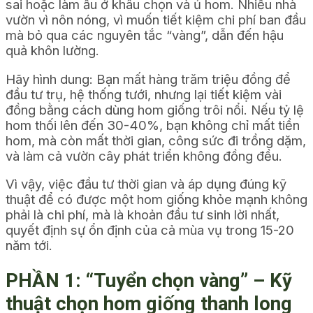
sai hoặc làm ẩu ở khâu chọn và ủ hom. Nhiều nhà
vườn vì nôn nóng, vì muốn tiết kiệm chi phí ban đầu
mà bỏ qua các nguyên tắc “vàng”, dẫn đến hậu
quả khôn lường.
Hãy hình dung: Bạn mất hàng trăm triệu đồng để
đầu tư trụ, hệ thống tưới, nhưng lại tiết kiệm vài
đồng bằng cách dùng hom giống trôi nổi. Nếu tỷ lệ
hom thối lên đến 30-40%, bạn không chỉ mất tiền
hom, mà còn mất thời gian, công sức đi trồng dặm,
và làm cả vườn cây phát triển không đồng đều.
Vì vậy, việc đầu tư thời gian và áp dụng đúng kỹ
thuật để có được một hom giống khỏe mạnh không
phải là chi phí, mà là khoản đầu tư sinh lời nhất,
quyết định sự ổn định của cả mùa vụ trong 15-20
năm tới.
PHẦN 1: “Tuyển chọn vàng” – Kỹ
thuật chọn hom giống thanh long