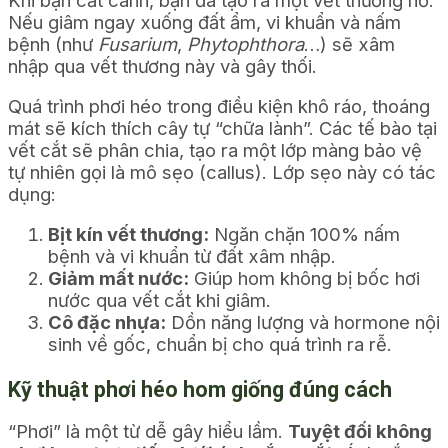
Nếu giâm ngay xuống đất ẩm, vi khuẩn và nấm
bệnh (như
Fusarium
,
Phytophthora
…) sẽ xâm
nhập qua vết thương này và gây thối.
Quá trình phơi héo trong điều kiện khô ráo, thoáng
mát sẽ kích thích cây tự “chữa lành”. Các tế bào tại
vết cắt sẽ phân chia, tạo ra một lớp màng bảo vệ
tự nhiên gọi là mô sẹo (callus). Lớp sẹo này có tác
dụng:
Bịt kín vết thương:
Ngăn chặn 100% nấm
bệnh và vi khuẩn từ đất xâm nhập.
Giảm mất nước:
Giúp hom không bị bốc hơi
nước qua vết cắt khi giâm.
Cô đặc nhựa:
Dồn năng lượng và hormone nội
sinh về gốc, chuẩn bị cho quá trình ra rễ.
Kỹ thuật phơi héo hom giống đúng cách
“Phơi” là một từ dễ gây hiểu lầm.
Tuyệt đối không