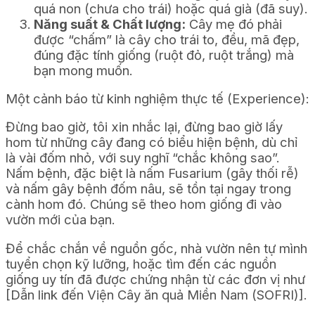
quá non (chưa cho trái) hoặc quá già (đã suy).
Năng suất & Chất lượng:
Cây mẹ đó phải
được “chấm” là cây cho trái to, đều, mã đẹp,
đúng đặc tính giống (ruột đỏ, ruột trắng) mà
bạn mong muốn.
Một cảnh báo từ kinh nghiệm thực tế (Experience):
Đừng bao giờ, tôi xin nhắc lại, đừng bao giờ lấy
hom từ những cây đang có biểu hiện bệnh, dù chỉ
là vài đốm nhỏ, với suy nghĩ “chắc không sao”.
Nấm bệnh, đặc biệt là nấm Fusarium (gây thối rễ)
và nấm gây bệnh đốm nâu, sẽ tồn tại ngay trong
cành hom đó. Chúng sẽ theo hom giống đi vào
vườn mới của bạn.
Để chắc chắn về nguồn gốc, nhà vườn nên tự mình
tuyển chọn kỹ lưỡng, hoặc tìm đến các nguồn
giống uy tín đã được chứng nhận từ các đơn vị như
[Dẫn link đến Viện Cây ăn quả Miền Nam (SOFRI)].