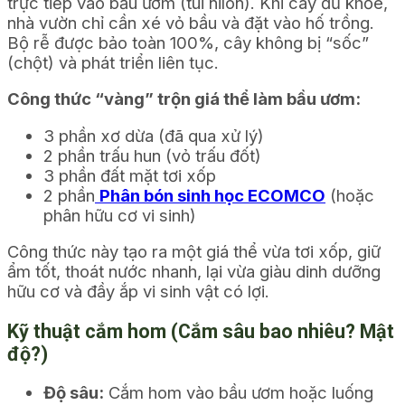
trực tiếp vào bầu ươm (túi nilon). Khi cây đủ khỏe,
nhà vườn chỉ cần xé vỏ bầu và đặt vào hố trồng.
Bộ rễ được bảo toàn 100%, cây không bị “sốc”
(chột) và phát triển liên tục.
Công thức “vàng” trộn giá thể làm bầu ươm:
3 phần xơ dừa (đã qua xử lý)
2 phần trấu hun (vỏ trấu đốt)
3 phần đất mặt tơi xốp
2 phần
Phân bón sinh học ECOMCO
(hoặc
phân hữu cơ vi sinh)
Công thức này tạo ra một giá thể vừa tơi xốp, giữ
ẩm tốt, thoát nước nhanh, lại vừa giàu dinh dưỡng
hữu cơ và đầy ắp vi sinh vật có lợi.
Kỹ thuật cắm hom (Cắm sâu bao nhiêu? Mật
độ?)
Độ sâu:
Cắm hom vào bầu ươm hoặc luống