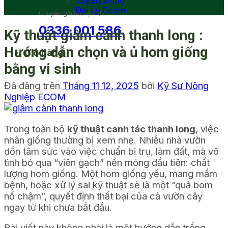
Tuyển Dụng
Đại Lý Ecom
Chuyên gia hỗ trợ 24/7
0336 001 586
Kỹ thuật giâm cành thanh long :
Hướng dẫn chọn và ủ hom giống
Giỏ hàng
bằng vi sinh
Đã đăng trên
Tháng 11 12, 2025
bởi
Kỹ Sư Nông
Nghiệp ECOM
Trong toàn bộ
kỹ thuật canh tác thanh long
, việc
nhân giống thường bị xem nhẹ. Nhiều nhà vườn
dồn tâm sức vào việc chuẩn bị trụ, làm đất, mà vô
tình bỏ qua “viên gạch” nền móng đầu tiên: chất
lượng hom giống. Một hom giống yếu, mang mầm
bệnh, hoặc xử lý sai kỹ thuật sẽ là một “quả bom
nổ chậm”, quyết định thất bại của cả vườn cây
ngay từ khi chưa bắt đầu.
Bài viết này không phải là một hướng dẫn trồng