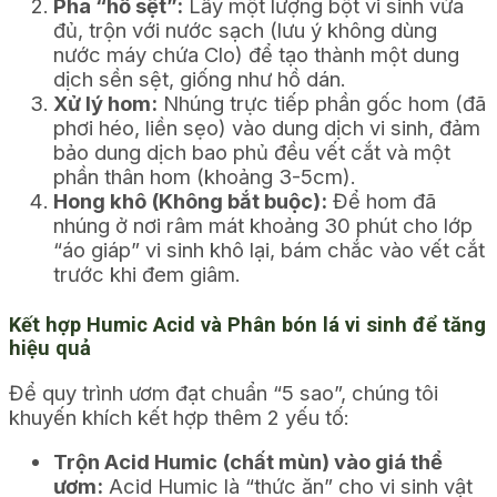
Pha “hồ sệt”:
Lấy một lượng bột vi sinh vừa
đủ, trộn với nước sạch (lưu ý không dùng
nước máy chứa Clo) để tạo thành một dung
dịch sền sệt, giống như hồ dán.
Xử lý hom:
Nhúng trực tiếp phần gốc hom (đã
phơi héo, liền sẹo) vào dung dịch vi sinh, đảm
bảo dung dịch bao phủ đều vết cắt và một
phần thân hom (khoảng 3-5cm).
Hong khô (Không bắt buộc):
Để hom đã
nhúng ở nơi râm mát khoảng 30 phút cho lớp
“áo giáp” vi sinh khô lại, bám chắc vào vết cắt
trước khi đem giâm.
Kết hợp Humic Acid và Phân bón lá vi sinh để tăng
hiệu quả
Để quy trình ươm đạt chuẩn “5 sao”, chúng tôi
khuyến khích kết hợp thêm 2 yếu tố:
Trộn Acid Humic (chất mùn) vào giá thể
ươm:
Acid Humic là “thức ăn” cho vi sinh vật