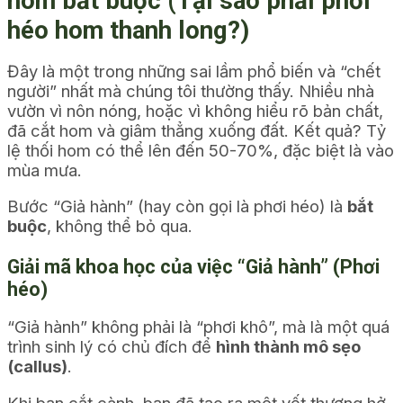
hom bắt buộc (Tại sao phải phơi
héo hom thanh long?)
Đây là một trong những sai lầm phổ biến và “chết
người” nhất mà chúng tôi thường thấy. Nhiều nhà
vườn vì nôn nóng, hoặc vì không hiểu rõ bản chất,
đã cắt hom và giâm thẳng xuống đất. Kết quả? Tỷ
lệ thối hom có thể lên đến 50-70%, đặc biệt là vào
mùa mưa.
Bước “Giả hành” (hay còn gọi là phơi héo) là
bắt
buộc
, không thể bỏ qua.
Giải mã khoa học của việc “Giả hành” (Phơi
héo)
“Giả hành” không phải là “phơi khô”, mà là một quá
trình sinh lý có chủ đích để
hình thành mô sẹo
(callus)
.
Khi bạn cắt cành, bạn đã tạo ra một vết thương hở.