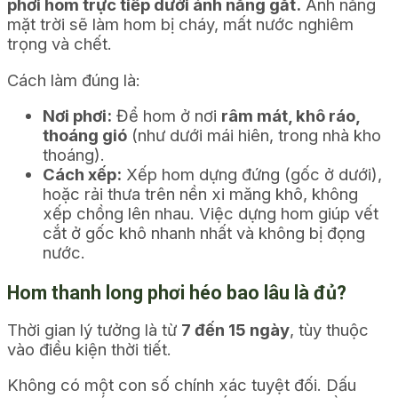
phơi hom trực tiếp dưới ánh nắng gắt.
Ánh nắng
mặt trời sẽ làm hom bị cháy, mất nước nghiêm
trọng và chết.
Cách làm đúng là:
Nơi phơi:
Để hom ở nơi
râm mát, khô ráo,
thoáng gió
(như dưới mái hiên, trong nhà kho
thoáng).
Cách xếp:
Xếp hom dựng đứng (gốc ở dưới),
hoặc rải thưa trên nền xi măng khô, không
xếp chồng lên nhau. Việc dựng hom giúp vết
cắt ở gốc khô nhanh nhất và không bị đọng
nước.
Hom thanh long phơi héo bao lâu là đủ?
Thời gian lý tưởng là từ
7 đến 15 ngày
, tùy thuộc
vào điều kiện thời tiết.
Không có một con số chính xác tuyệt đối. Dấu