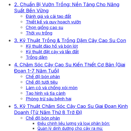
2. Chuẩn Bị Vườn Trồng: Nền Tảng Cho Năng
Suất Bền Vững
Đánh giá và cải tạo đất
Thiết kế và quy hoạch vườn
Chọn giống cao su
Thời vụ trồng
3. Kỹ Thuật Trồng & Trồng Dặm Cây Cao Su Con
Kỹ thuật đào hố và bón lót
Kỹ thuật đặt cây và lấp đất
Trồng dặm
4. Chăm Sóc Cây Cao Su Kiến Thiết Cơ Bản (Giai
Đoạn 1-7 Năm Tuổi)
Chế độ bón phân
Chế độ tưới tiêu
Làm cỏ và chống xói mòn
Tạo hình và tỉa cành
Phòng trừ sâu bệnh hại
5. Kỹ Thuật Chăm Sóc Cây Cao Su Giai Đoạn Kinh
Doanh (Từ Năm Thứ 8 Trở Đi)
Chế độ bón phân
Điều chỉnh liều lượng và loại phân bón:
Quản lý dinh dưỡng cho cây ra mủ: