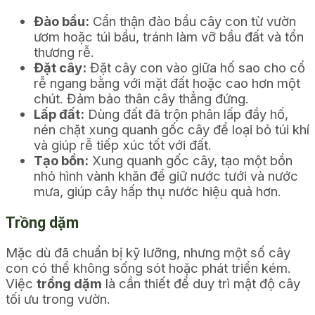
Đào bầu:
Cẩn thận đào bầu cây con từ vườn
ươm hoặc túi bầu, tránh làm vỡ bầu đất và tổn
thương rễ.
Đặt cây:
Đặt cây con vào giữa hố sao cho cổ
rễ ngang bằng với mặt đất hoặc cao hơn một
chút. Đảm bảo thân cây thẳng đứng.
Lấp đất:
Dùng đất đã trộn phân lấp đầy hố,
nén chặt xung quanh gốc cây để loại bỏ túi khí
và giúp rễ tiếp xúc tốt với đất.
Tạo bồn:
Xung quanh gốc cây, tạo một bồn
nhỏ hình vành khăn để giữ nước tưới và nước
mưa, giúp cây hấp thụ nước hiệu quả hơn.
Trồng dặm
Mặc dù đã chuẩn bị kỹ lưỡng, nhưng một số cây
con có thể không sống sót hoặc phát triển kém.
Việc
trồng dặm
là cần thiết để duy trì mật độ cây
tối ưu trong vườn.