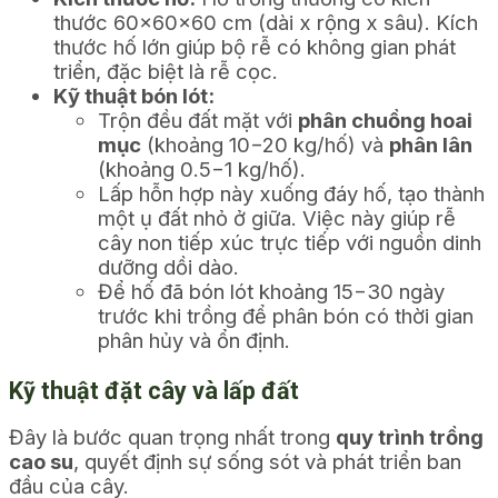
thước
60
×
60
×
60
cm (dài x rộng x sâu). Kích
thước hố lớn giúp bộ rễ có không gian phát
triển, đặc biệt là rễ cọc.
Kỹ thuật bón lót:
Trộn đều đất mặt với
phân chuồng hoai
mục
(khoảng
10
−
20
kg/hố) và
phân lân
(khoảng
0.5
−
1
kg/hố).
Lấp hỗn hợp này xuống đáy hố, tạo thành
một ụ đất nhỏ ở giữa. Việc này giúp rễ
cây non tiếp xúc trực tiếp với nguồn dinh
dưỡng dồi dào.
Để hố đã bón lót khoảng
15
−
30
ngày
trước khi trồng để phân bón có thời gian
phân hủy và ổn định.
Kỹ thuật đặt cây và lấp đất
Đây là bước quan trọng nhất trong
quy trình trồng
cao su
, quyết định sự sống sót và phát triển ban
đầu của cây.