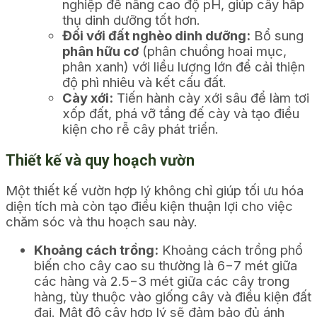
nghiệp để nâng cao độ pH, giúp cây hấp
thụ dinh dưỡng tốt hơn.
Đối với đất nghèo dinh dưỡng:
Bổ sung
phân hữu cơ
(phân chuồng hoai mục,
phân xanh) với liều lượng lớn để cải thiện
độ phì nhiêu và kết cấu đất.
Cày xới:
Tiến hành cày xới sâu để làm tơi
xốp đất, phá vỡ tầng đế cày và tạo điều
kiện cho rễ cây phát triển.
Thiết kế và quy hoạch vườn
Một thiết kế vườn hợp lý không chỉ giúp tối ưu hóa
diện tích mà còn tạo điều kiện thuận lợi cho việc
chăm sóc và thu hoạch sau này.
Khoảng cách trồng:
Khoảng cách trồng phổ
biến cho cây cao su thường là
6
−
7
mét giữa
các hàng và
2.5
−
3
mét giữa các cây trong
hàng, tùy thuộc vào giống cây và điều kiện đất
đai. Mật độ cây hợp lý sẽ đảm bảo đủ ánh