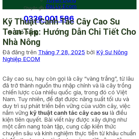
Tuyển Dụng
Đại Lý Ecom
Chuyên gia hỗ trợ 24/7
0336 001 586
Kỹ Thuật Canh Tác Cây Cao Su
Toàn Tập: Hướng Dẫn Chi Tiết Cho
Giỏ hàng
Nhà Nông
Đã đăng trên
Tháng 7 28, 2025
bởi
Kỹ Sư Nông
Nghiệp ECOM
Cây cao su, hay còn gọi là cây “vàng trắng”, từ lâu
đã trở thành nguồn thu nhập chính và là cây trồng
chiến lược của nhiều quốc gia, trong đó có Việt
Nam. Tuy nhiên, để đạt được năng suất tối ưu và
duy trì sự phát triển bền vững của vườn cây, việc
nắm vững
kỹ thuật canh tác cây cao su
là điều
kiện tiên quyết. Bài viết này được xây dựng như
một cẩm nang toàn tập, cung cấp kiến thức
chuyên sâu và kinh nghiệm thực tiễn từ khâu chuẩn