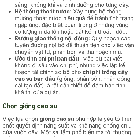
sáng, không khí và dinh dưỡng cho từng cây.
Hệ thống thoát nước:
Xây dựng hệ thống
mương thoát nước hiệu quả để tránh tình trạng
ngập úng, đặc biệt quan trọng ở những vùng
có lượng mưa lớn hoặc đất kém thoát nước.
Đường giao thông nội đồng:
Quy hoạch các
tuyến đường nội bộ để thuận tiện cho việc vận
chuyển vật tư, phân bón và thu hoạch mủ.
Ước tính chi phí ban đầu:
Mặc dù bài viết
không đi sâu vào chi phí, nhưng việc lập kế
hoạch tài chính sơ bộ cho
chi phí trồng cây
cao su ban đầu
(giống, phân bón, nhân công,
cải tạo đất) là rất cần thiết để đảm bảo tính
khả thi của dự án.
Chọn giống cao su
Việc lựa chọn
giống cao su
phù hợp là yếu tố then
chốt quyết định năng suất và khả năng chống chịu
của vườn cây. Một sai lầm phổ biến mà tôi thường