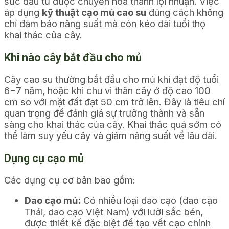
sức đầu tư được chuyển hóa thành lợi nhuận. Việc
áp dụng
kỹ thuật cạo mủ cao su
đúng cách không
chỉ đảm bảo năng suất mà còn kéo dài tuổi thọ
khai thác của cây.
Khi nào cây bắt đầu cho mủ
Cây cao su thường bắt đầu cho mủ khi đạt độ tuổi
6
−
7
năm, hoặc khi chu vi thân cây ở độ cao
100
cm so với mặt đất đạt
50
cm trở lên. Đây là tiêu chí
quan trọng để đánh giá sự trưởng thành và sẵn
sàng cho khai thác của cây. Khai thác quá sớm có
thể làm suy yếu cây và giảm năng suất về lâu dài.
Dụng cụ cạo mủ
Các dụng cụ cơ bản bao gồm:
Dao cạo mủ:
Có nhiều loại dao cạo (dao cạo
Thái, dao cạo Việt Nam) với lưỡi sắc bén,
được thiết kế đặc biệt để tạo vết cạo chính