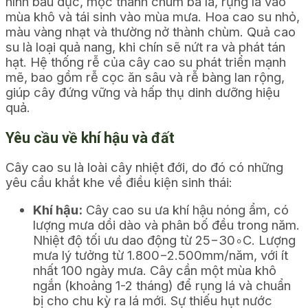
hình bầu dục, mọc thành chùm ba lá, rụng lá vào
mùa khô và tái sinh vào mùa mưa. Hoa cao su nhỏ,
màu vàng nhạt và thường nở thành chùm. Quả cao
su là loại quả nang, khi chín sẽ nứt ra và phát tán
hạt. Hệ thống rễ của cây cao su phát triển mạnh
mẽ, bao gồm rễ cọc ăn sâu và rễ bàng lan rộng,
giúp cây đứng vững và hấp thụ dinh dưỡng hiệu
quả.
Yêu cầu về khí hậu và đất
Cây cao su là loài cây nhiệt đới, do đó có những
yêu cầu khắt khe về điều kiện sinh thái:
Khí hậu:
Cây cao su ưa khí hậu nóng ẩm, có
lượng mưa dồi dào và phân bố đều trong năm.
Nhiệt độ tối ưu dao động từ
25
−
3
0
∘
C
. Lượng
mưa lý tưởng từ
1.800
−
2.500
mm
/năm, với ít
nhất 100 ngày mưa. Cây cần một mùa khô
ngắn (khoảng 1-2 tháng) để rụng lá và chuẩn
bị cho chu kỳ ra lá mới. Sự thiếu hụt nước