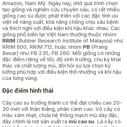
Amazon, Nam Mỹ. Ngày nay, nhờ quá trình chọn
tạo giống và nghiên cứu chuyên sâu, có rất nhiều
giống cao su được phát triển với các đặc tính ưu
việt về năng suất, khả năng chống chịu sâu bệnh
và thích nghi với điều kiện khí hậu khác nhau. Các
giống phổ biến tại Việt Nam thường thuộc nhóm
RRIM
(Rubber Research Institute of Malaysia) như
RRIM 600, RRIM 712, hoặc nhóm
PB
(Prang
Besar) như PB 235, PB 260. Mỗi giống có những
đặc điểm riêng về tốc độ sinh trưởng, chu kỳ khai
thác và chất lượng mủ, đòi hỏi sự lựa chọn kỹ
lưỡng phù hợp với điều kiện thổ nhưỡng và khí hậu
của từng vùng.
Đặc điểm hình thái
Cây cao su trưởng thành có thể đạt chiều cao 20-
30 mét với thân thẳng, phân cành cao. Vỏ cây có
màu xám nhạt, chứa hệ thống mạch mủ dày đặc,
đây chính là nơi sản xuất ra
mủ cao su
. Lá cây có