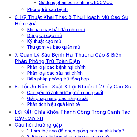
Sử dụng phân bón sinh học ECOMCO:
Phòng trừ sâu bệnh
6. Kỹ Thuật Khai Thác & Thu Hoạch Mủ Cao Su
Hiệu Quả
Khi nào cây bắt đầu cho mủ
Dụng cụ cạo mủ
Kỹ thuật cạo mủ
Thu gom và bảo quản mủ
7. Quản Lý Sâu Bệnh Hại Thường Gặp & Biện
Pháp Phòng Trừ Toàn Diện
Phân loại các bệnh hại chính
Phân loại các sâu hại chính
Biện pháp phòng trừ tổng hợp
8. Tối Ưu Năng Suất & Lợi Nhuận Từ Cây Cao Su
Các yếu tố ảnh hưởng đến năng suất
Giải pháp nâng cao năng suất
Phân tích hiệu quả kinh tế
Lời Kết: Chìa Khóa Thành Công Trong Canh Tác
Cây Cao Su
Câu hỏi thường gặp
1. Làm thế nào để chọn giống cao su phù hợp?
2. Khi nào thì bón phân cho cây cao su?