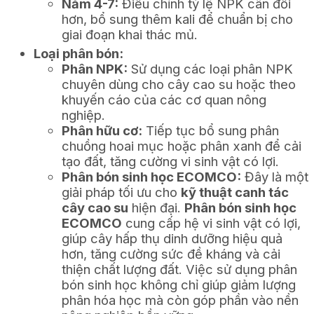
Năm 4-7:
Điều chỉnh tỷ lệ NPK cân đối
hơn, bổ sung thêm kali để chuẩn bị cho
giai đoạn khai thác mủ.
Loại phân bón:
Phân NPK:
Sử dụng các loại phân NPK
chuyên dùng cho cây cao su hoặc theo
khuyến cáo của các cơ quan nông
nghiệp.
Phân hữu cơ:
Tiếp tục bổ sung phân
chuồng hoai mục hoặc phân xanh để cải
tạo đất, tăng cường vi sinh vật có lợi.
Phân bón sinh học ECOMCO:
Đây là một
giải pháp tối ưu cho
kỹ thuật canh tác
cây cao su
hiện đại.
Phân bón sinh học
ECOMCO
cung cấp hệ vi sinh vật có lợi,
giúp cây hấp thụ dinh dưỡng hiệu quả
hơn, tăng cường sức đề kháng và cải
thiện chất lượng đất. Việc sử dụng phân
bón sinh học không chỉ giúp giảm lượng
phân hóa học mà còn góp phần vào nền