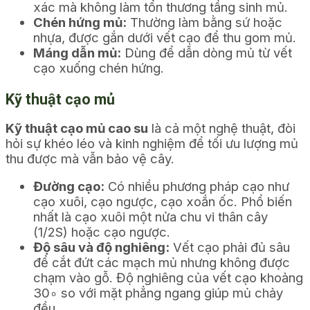
xác mà không làm tổn thương tầng sinh mủ.
Chén hứng mủ:
Thường làm bằng sứ hoặc
nhựa, được gắn dưới vết cạo để thu gom mủ.
Máng dẫn mủ:
Dùng để dẫn dòng mủ từ vết
cạo xuống chén hứng.
Kỹ thuật cạo mủ
Kỹ thuật cạo mủ cao su
là cả một nghệ thuật, đòi
hỏi sự khéo léo và kinh nghiệm để tối ưu lượng mủ
thu được mà vẫn bảo vệ cây.
Đường cạo:
Có nhiều phương pháp cạo như
cạo xuôi, cạo ngược, cạo xoắn ốc. Phổ biến
nhất là cạo xuôi một nửa chu vi thân cây
(1/2S) hoặc cạo ngược.
Độ sâu và độ nghiêng:
Vết cạo phải đủ sâu
để cắt đứt các mạch mủ nhưng không được
chạm vào gỗ. Độ nghiêng của vết cạo khoảng
3
0
∘
so với mặt phẳng ngang giúp mủ chảy
đều.