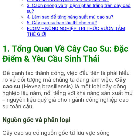
3. Cách phòng và trị bệnh phấn trắng trên cây cao
su?
4. Làm sao để tăng năng suất mủ cao su?
5. Cây cao su bao lâu thì cho mủ?
ECOM – NÔNG NGHIỆP TRI THỨC VƯƠN TẦM
THẾ GIỚI
1. Tổng Quan Về Cây Cao Su: Đặc
Điểm & Yêu Cầu Sinh Thái
Để canh tác thành công, việc đầu tiên là phải hiểu
rõ về đối tượng mà chúng ta đang làm việc.
Cây
cao su
(Hevea brasiliensis) là một loài cây công
nghiệp lâu năm, nổi tiếng với khả năng sản xuất mủ
– nguyên liệu quý giá cho ngành công nghiệp cao
su toàn cầu.
Nguồn gốc và phân loại
Cây cao su có nguồn gốc từ lưu vực sông