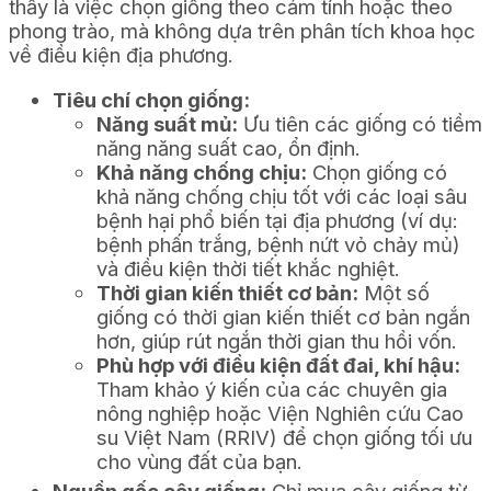
thấy là việc chọn giống theo cảm tính hoặc theo
phong trào, mà không dựa trên phân tích khoa học
về điều kiện địa phương.
Tiêu chí chọn giống:
Năng suất mủ:
Ưu tiên các giống có tiềm
năng năng suất cao, ổn định.
Khả năng chống chịu:
Chọn giống có
khả năng chống chịu tốt với các loại sâu
bệnh hại phổ biến tại địa phương (ví dụ:
bệnh phấn trắng, bệnh nứt vỏ chảy mủ)
và điều kiện thời tiết khắc nghiệt.
Thời gian kiến thiết cơ bản:
Một số
giống có thời gian kiến thiết cơ bản ngắn
hơn, giúp rút ngắn thời gian thu hồi vốn.
Phù hợp với điều kiện đất đai, khí hậu:
Tham khảo ý kiến của các chuyên gia
nông nghiệp hoặc Viện Nghiên cứu Cao
su Việt Nam (RRIV) để chọn giống tối ưu
cho vùng đất của bạn.
Nguồn gốc cây giống:
Chỉ mua cây giống từ