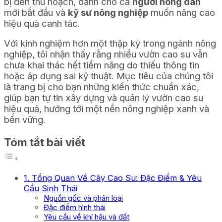
bị đến thu hoạch, dành cho cả
người nông dân
mới bắt đầu và
kỹ sư nông nghiệp
muốn nâng cao
hiệu quả canh tác.
Với kinh nghiệm hơn một thập kỷ trong ngành nông
nghiệp, tôi nhận thấy rằng nhiều vườn cao su vẫn
chưa khai thác hết tiềm năng do thiếu thông tin
hoặc áp dụng sai kỹ thuật. Mục tiêu của chúng tôi
là trang bị cho bạn những kiến thức chuẩn xác,
giúp bạn tự tin xây dựng và quản lý vườn cao su
hiệu quả, hướng tới một nền nông nghiệp xanh và
bền vững.
Tóm tắt bài viết
1. Tổng Quan Về Cây Cao Su: Đặc Điểm & Yêu
Cầu Sinh Thái
Nguồn gốc và phân loại
Đặc điểm hình thái
Yêu cầu về khí hậu và đất