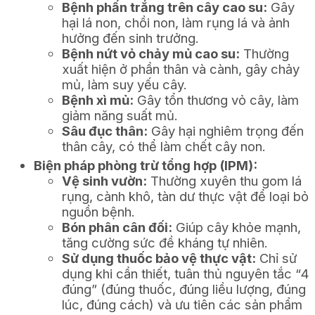
Bệnh phấn trắng trên cây cao su:
Gây
hại lá non, chồi non, làm rụng lá và ảnh
hưởng đến sinh trưởng.
Bệnh nứt vỏ chảy mủ cao su:
Thường
xuất hiện ở phần thân và cành, gây chảy
mủ, làm suy yếu cây.
Bệnh xì mủ:
Gây tổn thương vỏ cây, làm
giảm năng suất mủ.
Sâu đục thân:
Gây hại nghiêm trọng đến
thân cây, có thể làm chết cây non.
Biện pháp phòng trừ tổng hợp (IPM):
Vệ sinh vườn:
Thường xuyên thu gom lá
rụng, cành khô, tàn dư thực vật để loại bỏ
nguồn bệnh.
Bón phân cân đối:
Giúp cây khỏe mạnh,
tăng cường sức đề kháng tự nhiên.
Sử dụng thuốc bảo vệ thực vật:
Chỉ sử
dụng khi cần thiết, tuân thủ nguyên tắc “4
đúng” (đúng thuốc, đúng liều lượng, đúng
lúc, đúng cách) và ưu tiên các sản phẩm