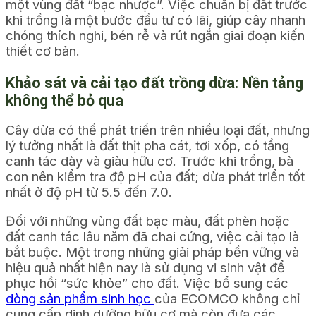
một vùng đất “bạc nhược”. Việc chuẩn bị đất trước
khi trồng là một bước đầu tư có lãi, giúp cây nhanh
chóng thích nghi, bén rễ và rút ngắn giai đoạn kiến
thiết cơ bản.
Khảo sát và cải tạo đất trồng dừa: Nền tảng
không thể bỏ qua
Cây dừa có thể phát triển trên nhiều loại đất, nhưng
lý tưởng nhất là đất thịt pha cát, tơi xốp, có tầng
canh tác dày và giàu hữu cơ. Trước khi trồng, bà
con nên kiểm tra độ pH của đất; dừa phát triển tốt
nhất ở độ pH từ 5.5 đến 7.0.
Đối với những vùng đất bạc màu, đất phèn hoặc
đất canh tác lâu năm đã chai cứng, việc cải tạo là
bắt buộc. Một trong những giải pháp bền vững và
hiệu quả nhất hiện nay là sử dụng vi sinh vật để
phục hồi “sức khỏe” cho đất. Việc bổ sung các
dòng sản phẩm sinh học
của ECOMCO không chỉ
cung cấp dinh dưỡng hữu cơ mà còn đưa các