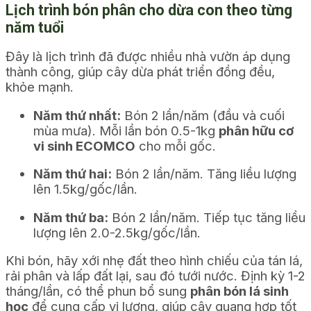
Lịch trình bón phân cho dừa con theo từng
năm tuổi
Đây là lịch trình đã được nhiều nhà vườn áp dụng
thành công, giúp cây dừa phát triển đồng đều,
khỏe mạnh.
Năm thứ nhất:
Bón 2 lần/năm (đầu và cuối
mùa mưa). Mỗi lần bón 0.5-1kg
phân hữu cơ
vi sinh ECOMCO
cho mỗi gốc.
Năm thứ hai:
Bón 2 lần/năm. Tăng liều lượng
lên 1.5kg/gốc/lần.
Năm thứ ba:
Bón 2 lần/năm. Tiếp tục tăng liều
lượng lên 2.0-2.5kg/gốc/lần.
Khi bón, hãy xới nhẹ đất theo hình chiếu của tán lá,
rải phân và lấp đất lại, sau đó tưới nước. Định kỳ 1-2
tháng/lần, có thể phun bổ sung
phân bón lá sinh
học
để cung cấp vi lượng, giúp cây quang hợp tốt