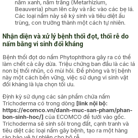
nấm xanh, nấm trắng (
Metarhizium
,
Beauveria
) phun lên cây và rắc vào các bẹ lá.
Các loại nấm này sẽ ký sinh và tiêu diệt ấu
trùng, con trưởng thành một cách tự nhiên.
Nhận diện và xử lý bệnh thối đọt, thối rễ do
nấm bằng vi sinh đối kháng
Bệnh thối đọt do nấm
Phytophthora
gây ra có thể
làm chết cả cây dừa. Triệu chứng ban đầu là các lá
non bị thối nhũn, có mùi hôi. Để phòng và trị bệnh
này một cách bền vững, việc sử dụng vi sinh vật
đối kháng là lựa chọn tối ưu.
Định kỳ sử dụng các sản phẩm chứa nấm
Trichoderma
có trong dòng
[link nội bộ:
https://ecomco.vn/danh-muc-san-pham/phan-
bon-sinh-hoc/]
của ECOMCO để tưới vào gốc.
Trichoderma
sẽ sinh sôi trong đất, cạnh tranh và
tiêu diệt các loại nấm gây bệnh, tạo ra một hàng
rào bảo vệ tự nhiên cho bộ rễ.