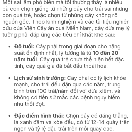
Một sai lầm phổ biến mà tôi thường thấy là nhiều
bà con chọn giống từ những cây cho trái sai nhưng
còn quá trẻ, hoặc chọn từ những cây không rõ
nguồn gốc. Theo kinh nghiệm và các tài liệu nghiên
cứu của Viện Cây ăn quả Miền Nam, cây dừa mẹ lý
tưởng phải đáp ứng các tiêu chí khắt khe sau:
Độ tuổi:
Cây phải trong giai đoạn cho năng
suất ổn định nhất, lý tưởng là từ
10 đến 20
năm tuổi
. Cây quá trẻ chưa thể hiện hết đặc
tính, cây quá già đã bắt đầu thoái hóa.
Lịch sử sinh trưởng:
Cây phải có lý lịch khỏe
mạnh, cho trái đều đặn qua các năm, trung
bình trên 100 trái/năm đối với dừa xiêm, và
không có tiền sử mắc các bệnh nguy hiểm
như thối đọt.
Đặc điểm hình thái:
Chọn cây có dáng thẳng,
lá xanh đậm và xòe đều, có từ 12-14 quày trên
ngọn và tỷ lệ đậu trái trên mỗi quày cao.