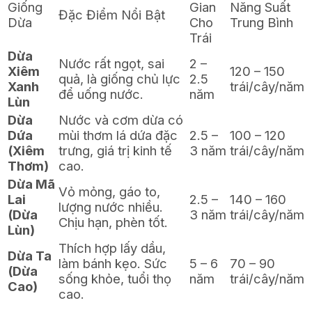
Giống
Gian
Năng Suất
Đặc Điểm Nổi Bật
Dừa
Cho
Trung Bình
Trái
Dừa
Nước rất ngọt, sai
2 –
Xiêm
120 – 150
quả, là giống chủ lực
2.5
Xanh
trái/cây/năm
để uống nước.
năm
Lùn
Dừa
Nước và cơm dừa có
Dứa
mùi thơm lá dứa đặc
2.5 –
100 – 120
(Xiêm
trưng, giá trị kinh tế
3 năm
trái/cây/năm
Thơm)
cao.
Dừa Mã
Vỏ mỏng, gáo to,
Lai
2.5 –
140 – 160
lượng nước nhiều.
(Dừa
3 năm
trái/cây/năm
Chịu hạn, phèn tốt.
Lùn)
Thích hợp lấy dầu,
Dừa Ta
làm bánh kẹo. Sức
5 – 6
70 – 90
(Dừa
sống khỏe, tuổi thọ
năm
trái/cây/năm
Cao)
cao.