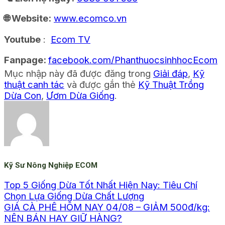
🌐 Website:
www.ecomco.vn
Youtube
:
Ecom TV
Fanpage:
facebook.com/PhanthuocsinhhocEcom
Mục nhập này đã được đăng trong
Giải đáp
,
Kỹ
thuật canh tác
và được gắn thẻ
Kỹ Thuật Trồng
Dừa Con
,
Ươm Dừa Giống
.
Kỹ Sư Nông Nghiệp ECOM
Top 5 Giống Dừa Tốt Nhất Hiện Nay: Tiêu Chí
Chọn Lựa Giống Dừa Chất Lượng
GIÁ CÀ PHÊ HÔM NAY 04/08 – GIẢM 500đ/kg:
NÊN BÁN HAY GIỮ HÀNG?