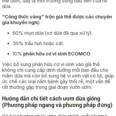
thể ươm, đây là môi trường sống đầu tiên của rễ
dừa.
“Công thức vàng” trộn giá thể được các chuyên
gia khuyến nghị:
60% mụn dừa (xơ dừa đã qua xử lý).
30% trấu hun hoặc cát.
10%
phân hữu cơ vi sinh ECOMCO
.
Việc bổ sung phân hữu cơ vi sinh vào giá thể
không chỉ cung cấp dinh dưỡng mồi ban đầu cho
mầm dừa mà còn bổ sung hệ vi sinh vật có lợi, giúp
ức chế các loại nấm bệnh gây thối rễ, một vấn đề
rất thường gặp trong giai đoạn vườn ươm.
Hướng dẫn chi tiết cách ươm dừa giống
(Phương pháp ngang và phương pháp đứng)
Có hai phương pháp ươm dừa chính, mỗi phương