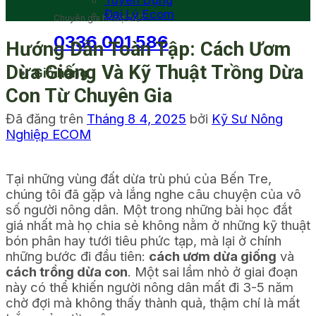
Tuyển Dụng
Đại Lý Ecom
Chuyên gia hỗ trợ 24/7
0336 001 586
Hướng Dẫn Toàn Tập: Cách Ươm
Dừa Giống Và Kỹ Thuật Trồng Dừa
Giỏ hàng
Con Từ Chuyên Gia
Đã đăng trên
Tháng 8 4, 2025
bởi
Kỹ Sư Nông
Nghiệp ECOM
Tại những vùng đất dừa trù phú của Bến Tre,
chúng tôi đã gặp và lắng nghe câu chuyện của vô
số người nông dân. Một trong những bài học đắt
giá nhất mà họ chia sẻ không nằm ở những kỹ thuật
bón phân hay tưới tiêu phức tạp, mà lại ở chính
những bước đi đầu tiên:
cách ươm dừa giống
và
cách trồng dừa con
. Một sai lầm nhỏ ở giai đoạn
này có thể khiến người nông dân mất đi 3-5 năm
chờ đợi mà không thấy thành quả, thậm chí là mất