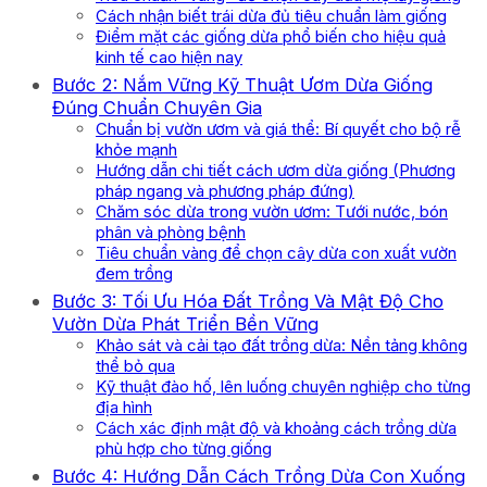
Cách nhận biết trái dừa đủ tiêu chuẩn làm giống
Điểm mặt các giống dừa phổ biến cho hiệu quả
kinh tế cao hiện nay
Bước 2: Nắm Vững Kỹ Thuật Ươm Dừa Giống
Đúng Chuẩn Chuyên Gia
Chuẩn bị vườn ươm và giá thể: Bí quyết cho bộ rễ
khỏe mạnh
Hướng dẫn chi tiết cách ươm dừa giống (Phương
pháp ngang và phương pháp đứng)
Chăm sóc dừa trong vườn ươm: Tưới nước, bón
phân và phòng bệnh
Tiêu chuẩn vàng để chọn cây dừa con xuất vườn
đem trồng
Bước 3: Tối Ưu Hóa Đất Trồng Và Mật Độ Cho
Vườn Dừa Phát Triển Bền Vững
Khảo sát và cải tạo đất trồng dừa: Nền tảng không
thể bỏ qua
Kỹ thuật đào hố, lên luống chuyên nghiệp cho từng
địa hình
Cách xác định mật độ và khoảng cách trồng dừa
phù hợp cho từng giống
Bước 4: Hướng Dẫn Cách Trồng Dừa Con Xuống