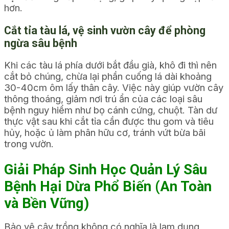
hơn.
Cắt tỉa tàu lá, vệ sinh vườn cây để phòng
ngừa sâu bệnh
Khi các tàu lá phía dưới bắt đầu già, khô đi thì nên
cắt bỏ chúng, chừa lại phần cuống lá dài khoảng
30-40cm ôm lấy thân cây. Việc này giúp vườn cây
thông thoáng, giảm nơi trú ẩn của các loại sâu
bệnh nguy hiểm như bọ cánh cứng, chuột. Tàn dư
thực vật sau khi cắt tỉa cần được thu gom và tiêu
hủy, hoặc ủ làm phân hữu cơ, tránh vứt bừa bãi
trong vườn.
Giải Pháp Sinh Học Quản Lý Sâu
Bệnh Hại Dừa Phổ Biến (An Toàn
và Bền Vững)
Bảo vệ cây trồng không có nghĩa là lạm dụng