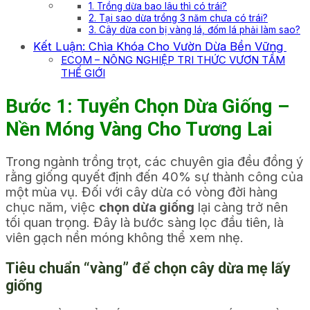
1. Trồng dừa bao lâu thì có trái?
2. Tại sao dừa trồng 3 năm chưa có trái?
3. Cây dừa con bị vàng lá, đốm lá phải làm sao?
Kết Luận: Chìa Khóa Cho Vườn Dừa Bền Vững
ECOM – NÔNG NGHIỆP TRI THỨC VƯƠN TẦM
THẾ GIỚI
Bước 1: Tuyển Chọn Dừa Giống –
Nền Móng Vàng Cho Tương Lai
Trong ngành trồng trọt, các chuyên gia đều đồng ý
rằng giống quyết định đến 40% sự thành công của
một mùa vụ. Đối với cây dừa có vòng đời hàng
chục năm, việc
chọn dừa giống
lại càng trở nên
tối quan trọng. Đây là bước sàng lọc đầu tiên, là
viên gạch nền móng không thể xem nhẹ.
Tiêu chuẩn “vàng” để chọn cây dừa mẹ lấy
giống