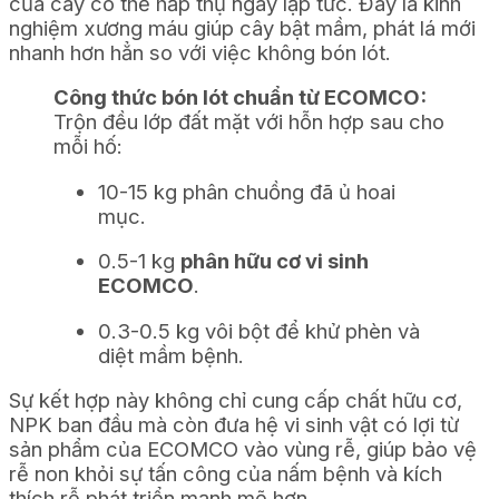
của cây có thể hấp thụ ngay lập tức. Đây là kinh
nghiệm xương máu giúp cây bật mầm, phát lá mới
nhanh hơn hẳn so với việc không bón lót.
Công thức bón lót chuẩn từ ECOMCO:
Trộn đều lớp đất mặt với hỗn hợp sau cho
mỗi hố:
10-15 kg phân chuồng đã ủ hoai
mục.
0.5-1 kg
phân hữu cơ vi sinh
ECOMCO
.
0.3-0.5 kg vôi bột để khử phèn và
diệt mầm bệnh.
Sự kết hợp này không chỉ cung cấp chất hữu cơ,
NPK ban đầu mà còn đưa hệ vi sinh vật có lợi từ
sản phẩm của ECOMCO vào vùng rễ, giúp bảo vệ
rễ non khỏi sự tấn công của nấm bệnh và kích
thích rễ phát triển mạnh mẽ hơn.