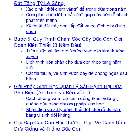
Đất Tăng Tỷ Lệ Sống
Xác định “thời điểm vàng” để trồng dừa trong năm
Công thức bón lót “chắc ăn” giúp cây bén rễ nhanh,
phát triển mạnh
Kỹ thuật đặt cây con, lấp đất và cố định cây đúng
cách
Bước 5: Quy Trình Chăm Sóc Cây Dừa Con Giai
Đoạn Kiến Thiết (3 Năm Đầu)
Tưới nước và làm cỏ: Những việc cần làm thường
xuyên
Lịch trình bón phân cho dừa con theo từng năm
tuổi
Cắt tỉa tàu lá, vệ sinh vườn cây để phòng ngừa sâu
bệnh
Giải Pháp Sinh Học Quản Lý Sâu Bệnh Hại Dừa
Phổ Biến (An Toàn và Bền Vững)
Cách phòng và trị bọ cánh cứng (kiến vương),
đuông dừa bằng phương pháp sinh học
Nhận diện và xử lý bệnh thối đọt, thối rễ do nấm
bằng vi sinh đối kháng
Giải Đáp Các Câu Hỏi Thường Gặp Về Cách Ươm
Dừa Giống và Trồng Dừa Con