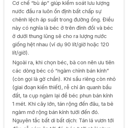
Cơ chế “bù áp” giúp kiểm soát lưu lượng
nước đầu ra luôn ổn định bất chấp sự
chênh lệch áp suất trong đường ống. Điều
này có nghĩa là béc ở trên đỉnh đồi và béc
ở dưới thung lũng sẽ cho ra lượng nước
giống hệt nhau (ví dụ 90 lít/giờ hoặc 120
lít/giờ).
Ngoài ra, khi chọn béc, bà con nên ưu tiên
các dòng béc có “ngàm chỉnh bán kính”
(còn gọi là gờ chắn). Khi sầu riêng còn nhỏ
(giai đoạn kiến thiết), rễ chỉ ăn quanh bầu
đất, ta cụp ngàm lại để béc phun bán kính
1 mét. Khi cây lớn, tán rộng đến đâu, ta bẻ
ngàm mở rộng bán kính tưới đến đó.
Nguyên tắc bất di bất dịch: Tán lá vươn tới