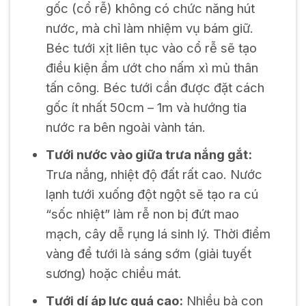
gốc (cổ rễ) không có chức năng hút
nước, mà chỉ làm nhiệm vụ bám giữ.
Béc tưới xịt liên tục vào cổ rễ sẽ tạo
điều kiện ẩm ướt cho nấm xì mủ thân
tấn công. Béc tưới cần được đặt cách
gốc ít nhất 50cm – 1m và hướng tia
nước ra bên ngoài vành tán.
Tưới nước vào giữa trưa nắng gắt:
Trưa nắng, nhiệt độ đất rất cao. Nước
lạnh tưới xuống đột ngột sẽ tạo ra cú
“sốc nhiệt” làm rễ non bị đứt mao
mạch, cây dễ rụng lá sinh lý. Thời điểm
vàng để tưới là sáng sớm (giải tuyết
sương) hoặc chiều mát.
Tưới dí áp lực quá cao:
Nhiều bà con