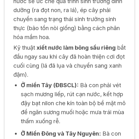
nước sẽ ức chế quá trình sinh trưởng dinh
dưỡng (ra đọt non, ra lá), ép cây phải
chuyển sang trạng thái sinh trưởng sinh
thực (bảo tồn nòi giống) bằng cách phân
hóa mầm hoa.
Kỹ thuật
xiết nước làm bông sầu riêng
bắt
đầu ngay sau khi cây đã hoàn thiện cơi đọt
cuối cùng (lá đã lụa và chuyển sang xanh
đậm).
Ở miền Tây (ĐBSCL):
Bà con phải vét
sạch mương liếp, rút cạn nước, kết hợp
đậy bạt nilon che kín toàn bộ bề mặt mô
để ngăn sương muối hoặc mưa trái mùa
thấm xuống rễ.
Ở Miền Đông và Tây Nguyên:
Bà con