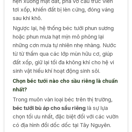
nện xuống mặt đất, phá vỡ cấu trúc viên
tơi xốp, khiến đất bị lèn cứng, đóng váng
sau khi khô.
Ngược lại, hệ thống béc tưới phun sương
hoặc phun mưa hạt mịn mô phỏng lại
những cơn mưa tự nhiên nhẹ nhàng. Nước
từ từ thấm qua các lớp mùn hữu cơ, giúp
đất xốp, giữ lại tối đa không khí cho hệ vi
sinh vật hiếu khí hoạt động sinh sôi.
Chọn béc tưới nào cho sầu riêng là chuẩn
nhất?
Trong muôn vàn loại béc trên thị trường,
béc tưới bù áp cho sầu riêng
là sự lựa
chọn tối ưu nhất, đặc biệt đối với các vườn
có địa hình đồi dốc dốc tại Tây Nguyên.