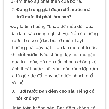
3-4m theo sự phát triển của bộ rễ.
Đang trong giai đoạn xiết nước mà
trời mưa thì phải làm sao?
Đây là tình huống “khóc dở mếu dở” của
dân làm sầu riêng nghịch vụ. Nếu đã lường
trước, bà con (đặc biệt ở miền Tây)
thường phải đậy bạt nilon kín mô đất trước
khi
xiết nước
. Nếu không đậy bạt mà gặp
mưa trái mùa, bà con cần nhanh chóng xẻ
rãnh thoát nước thật sâu, cào rách lớp rơm
rạ tủ gốc để đất bay hơi nước nhanh nhất
có thể.
Tưới nước ban đêm cho sầu riêng có
tốt không?
Hoàn toàn không nên. Ban đêm không có