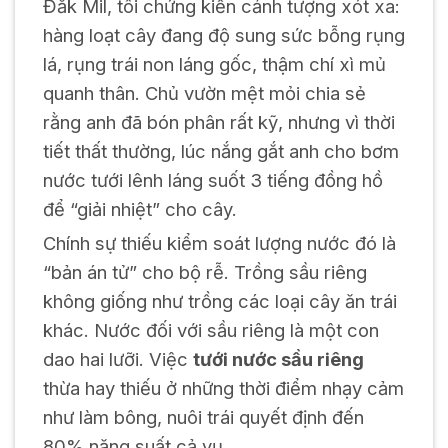
Đắk Mil, tôi chứng kiến cảnh tượng xót xa:
hàng loạt cây đang độ sung sức bỗng rụng
lá, rụng trái non láng gốc, thậm chí xì mủ
quanh thân. Chủ vườn mệt mỏi chia sẻ
rằng anh đã bón phân rất kỹ, nhưng vì thời
tiết thất thường, lúc nắng gắt anh cho bơm
nước tưới lênh láng suốt 3 tiếng đồng hồ
để “giải nhiệt” cho cây.
Chính sự thiếu kiểm soát lượng nước đó là
“bản án tử” cho bộ rễ. Trồng sầu riêng
không giống như trồng các loại cây ăn trái
khác. Nước đối với sầu riêng là một con
dao hai lưỡi. Việc
tưới nước sầu riêng
thừa hay thiếu ở những thời điểm nhạy cảm
như làm bông, nuôi trái quyết định đến
80% năng suất cả vụ.