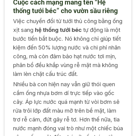
Cuộc cách mạng mang tên “Hệ
thống tưới béc” cho vườn sầu riêng
Việc chuyển đổi từ tưới thủ công bằng ống
xịt sang
hệ thống tưới béc
tự động là một
bước tiến bắt buộc. Nó không chỉ giúp tiết
kiệm đến 50% lượng nước và chi phí nhân
công, mà còn đảm bảo hạt nước tơi mịn,
phân bổ đều khắp vùng rễ mặt mà không
làm lèn chặt cấu trúc đất.
Nhiều bà con hiện nay vẫn giữ thói quen
cầm ống nhựa bơm dí trực tiếp vào gốc
cây. Áp lực nước quá mạnh từ vòi bơm sẽ
rửa trôi lớp đất màu mỡ trên bề mặt, làm
trơ rễ cám, đứt gãy rễ tơ. Hơn thế nữa, tia
nước mạnh đóng vai trò như một chiếc búa