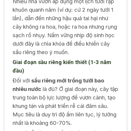
Nhiều nhà vườn áp dụng một lịch tưới rập
khuôn quanh năm (ví dụ: cứ 2 ngày tưới 1
lần), dẫn đến những hậu quả tai hại như
cây không ra hoa, hoặc ra hoa nhưng rụng
sạch rổ nhụy. Nắm vững nhịp độ sinh học
dưới đây là chìa khóa để điều khiển cây
sầu riêng theo ý muốn.
Giai đoạn sầu riêng kiến thiết (1-3 năm
đầu)
Đối với
sầu riêng mới trồng tưới bao
nhiêu nước
là đủ? Ở giai đoạn này, cây tập
trung toàn bộ lực lượng để vươn cành, tạo
khung tán và phát triển rễ cái đâm sâu.
Mục tiêu là duy trì độ ẩm liên tục, lý tưởng
nhất là khoảng 60-70%.