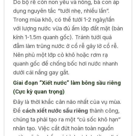
Do bộ rễ còn non yếu và nông, bà con áp
dụng nguyên tắc “tưới nhẹ, nhiều lần”.
Trong mùa khô, có thể tưới 1-2 ngày/lần
với lượng nước vừa đủ ẩm lớp đất mặt (bán
kính 1-1.5m quanh gốc). Tránh tưới quá
đẫm làm trũng nước ở cổ rễ gây lở cổ rễ.
Nên phủ một lớp cỏ khô hoặc rơm rạ
quanh gốc để chống bốc hơi nước nhanh
dưới cái nắng gay gắt.
Giai đoạn “Xiết nước” làm bông sầu riêng
(Cực kỳ quan trọng)
Đây là thời khắc cân não nhất của vụ mùa.
Để
cách xiết nước sầu riêng
thành công,
chúng ta phải tạo ra một “cú sốc khô hạn”
nhân tạo. Việc cắt đứt hoàn toàn nguồn