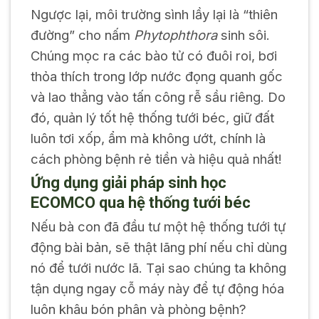
Ngược lại, môi trường sình lầy lại là “thiên
đường” cho nấm
Phytophthora
sinh sôi.
Chúng mọc ra các bào tử có đuôi roi, bơi
thỏa thích trong lớp nước đọng quanh gốc
và lao thẳng vào tấn công rễ sầu riêng. Do
đó, quản lý tốt hệ thống tưới béc, giữ đất
luôn tơi xốp, ẩm mà không ướt, chính là
cách phòng bệnh rẻ tiền và hiệu quả nhất!
Ứng dụng giải pháp sinh học
ECOMCO qua hệ thống tưới béc
Nếu bà con đã đầu tư một hệ thống tưới tự
động bài bản, sẽ thật lãng phí nếu chỉ dùng
nó để tưới nước lã. Tại sao chúng ta không
tận dụng ngay cỗ máy này để tự động hóa
luôn khâu bón phân và phòng bệnh?