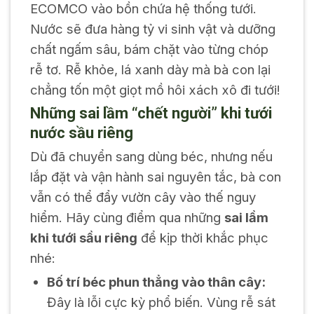
ECOMCO vào bồn chứa hệ thống tưới.
Nước sẽ đưa hàng tỷ vi sinh vật và dưỡng
chất ngấm sâu, bám chặt vào từng chóp
rễ tơ. Rễ khỏe, lá xanh dày mà bà con lại
chẳng tốn một giọt mồ hôi xách xô đi tưới!
Những sai lầm “chết người” khi tưới
nước sầu riêng
Dù đã chuyển sang dùng béc, nhưng nếu
lắp đặt và vận hành sai nguyên tắc, bà con
vẫn có thể đẩy vườn cây vào thế nguy
hiểm. Hãy cùng điểm qua những
sai lầm
khi tưới sầu riêng
để kịp thời khắc phục
nhé:
Bố trí béc phun thẳng vào thân cây:
Đây là lỗi cực kỳ phổ biến. Vùng rễ sát