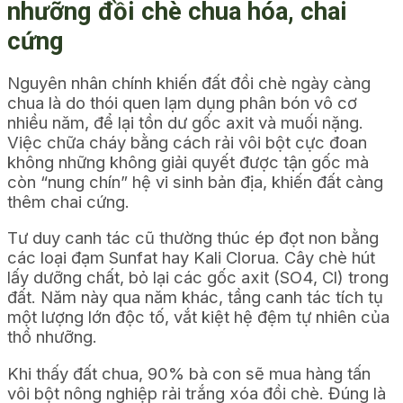
nhưỡng đồi chè chua hóa, chai
cứng
Nguyên nhân chính khiến đất đồi chè ngày càng
chua là do thói quen lạm dụng phân bón vô cơ
nhiều năm, để lại tồn dư gốc axit và muối nặng.
Việc chữa cháy bằng cách rải vôi bột cực đoan
không những không giải quyết được tận gốc mà
còn “nung chín” hệ vi sinh bản địa, khiến đất càng
thêm chai cứng.
Tư duy canh tác cũ thường thúc ép đọt non bằng
các loại đạm Sunfat hay Kali Clorua. Cây chè hút
lấy dưỡng chất, bỏ lại các gốc axit (SO4, Cl) trong
đất. Năm này qua năm khác, tầng canh tác tích tụ
một lượng lớn độc tố, vắt kiệt hệ đệm tự nhiên của
thổ nhưỡng.
Khi thấy đất chua, 90% bà con sẽ mua hàng tấn
vôi bột nông nghiệp rải trắng xóa đồi chè. Đúng là