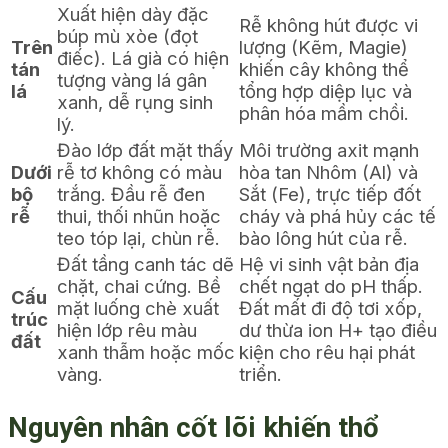
Xuất hiện dày đặc
Rễ không hút được vi
búp mù xòe (đọt
Trên
lượng (Kẽm, Magie)
điếc). Lá già có hiện
tán
khiến cây không thể
tượng vàng lá gân
lá
tổng hợp diệp lục và
xanh, dễ rụng sinh
phân hóa mầm chồi.
lý.
Đào lớp đất mặt thấy
Môi trường axit mạnh
Dưới
rễ tơ không có màu
hòa tan Nhôm (Al) và
bộ
trắng. Đầu rễ đen
Sắt (Fe), trực tiếp đốt
rễ
thui, thối nhũn hoặc
cháy và phá hủy các tế
teo tóp lại, chùn rễ.
bào lông hút của rễ.
Đất tầng canh tác dẽ
Hệ vi sinh vật bản địa
chặt, chai cứng. Bề
chết ngạt do pH thấp.
Cấu
mặt luống chè xuất
Đất mất đi độ tơi xốp,
trúc
hiện lớp rêu màu
dư thừa ion H+ tạo điều
đất
xanh thẫm hoặc mốc
kiện cho rêu hại phát
vàng.
triển.
Nguyên nhân cốt lõi khiến thổ