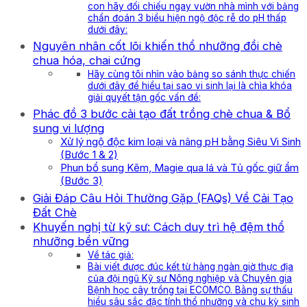
con hãy đối chiếu ngay vườn nhà mình với bảng
chẩn đoán 3 biểu hiện ngộ độc rễ do pH thấp
dưới đây:
Nguyên nhân cốt lõi khiến thổ nhưỡng đồi chè
chua hóa, chai cứng
Hãy cùng tôi nhìn vào bảng so sánh thực chiến
dưới đây để hiểu tại sao vi sinh lại là chìa khóa
giải quyết tận gốc vấn đề:
Phác đồ 3 bước cải tạo đất trồng chè chua & Bổ
sung vi lượng
Xử lý ngộ độc kim loại và nâng pH bằng Siêu Vi Sinh
(Bước 1 & 2)
Phun bổ sung Kẽm, Magie qua lá và Tủ gốc giữ ẩm
(Bước 3)
Giải Đáp Câu Hỏi Thường Gặp (FAQs) Về Cải Tạo
Đất Chè
Khuyến nghị từ kỹ sư: Cách duy trì hệ đệm thổ
nhưỡng bền vững
Về tác giả:
Bài viết được đúc kết từ hàng ngàn giờ thực địa
của đội ngũ Kỹ sư Nông nghiệp và Chuyên gia
Bệnh học cây trồng tại ECOMCO. Bằng sự thấu
hiểu sâu sắc đặc tính thổ nhưỡng và chu kỳ sinh