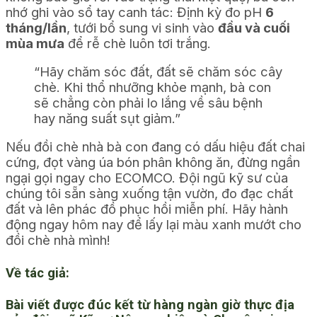
nhớ ghi vào sổ tay canh tác: Định kỳ đo pH
6
tháng/lần
, tưới bổ sung vi sinh vào
đầu và cuối
mùa mưa
để rễ chè luôn tơi trắng.
“Hãy chăm sóc đất, đất sẽ chăm sóc cây
chè. Khi thổ nhưỡng khỏe mạnh, bà con
sẽ chẳng còn phải lo lắng về sâu bệnh
hay năng suất sụt giảm.”
Nếu đồi chè nhà bà con đang có dấu hiệu đất chai
cứng, đọt vàng úa bón phân không ăn, đừng ngần
ngại gọi ngay cho ECOMCO. Đội ngũ kỹ sư của
chúng tôi sẵn sàng xuống tận vườn, đo đạc chất
đất và lên phác đồ phục hồi miễn phí. Hãy hành
động ngay hôm nay để lấy lại màu xanh mướt cho
đồi chè nhà mình!
Về tác giả:
Bài viết được đúc kết từ hàng ngàn giờ thực địa