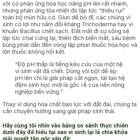
vôi có phản ứng hóa học nâng pH lên rất nhanh,
nhưng phản ứng tỏa nhiệt đó lập tức “thiêu rụi”
toàn bộ mùn hữu cơ. Giun dế bỏ đi, các chủng vi
sinh có lợi như nấm đối kháng
Trichoderma
hay vi
khuẩn
Bacillus
chết sạch. Đất mất đi sự sống sẽ
lập tức chai cứng lại, thiên địch biến mất, sâu bệnh
bùng phát dẫn đến vòng lặp phun thuốc hóa học và
lờn thuốc không hồi kết.
“Độ pH thấp là tiếng kêu cứu của một hệ
vi sinh vật đã chết. Dùng vôi bột để ép
pH lên chỉ là giải pháp cắt ngọn, tái tạo hệ
đệm sinh học mới là gốc rễ của nền nông
nghiệp bền vững.”
Thay vì dùng hóa chất bạo lực với đất đai, chúng ta
cần chuyển hướng sang giải pháp sinh thái.
Hãy cùng tôi nhìn vào bảng so sánh thực chiến
dưới đây để hiểu tại sao vi sinh lại là chìa khóa
giải quyết tận gốc vấn đề: