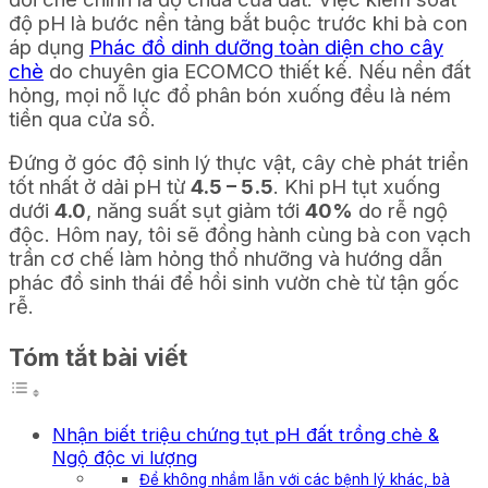
độ pH là bước nền tảng bắt buộc trước khi bà con
áp dụng
Phác đồ dinh dưỡng toàn diện cho cây
chè
do chuyên gia ECOMCO thiết kế. Nếu nền đất
hỏng, mọi nỗ lực đổ phân bón xuống đều là ném
tiền qua cửa sổ.
Đứng ở góc độ sinh lý thực vật, cây chè phát triển
tốt nhất ở dải pH từ
4.5 – 5.5
. Khi pH tụt xuống
dưới
4.0
, năng suất sụt giảm tới
40%
do rễ ngộ
độc. Hôm nay, tôi sẽ đồng hành cùng bà con vạch
trần cơ chế làm hỏng thổ nhưỡng và hướng dẫn
phác đồ sinh thái để hồi sinh vườn chè từ tận gốc
rễ.
Tóm tắt bài viết
Nhận biết triệu chứng tụt pH đất trồng chè &
Ngộ độc vi lượng
Để không nhầm lẫn với các bệnh lý khác, bà