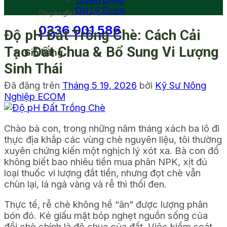
Tuyển Dụng
Đại Lý Ecom
Chuyên gia hỗ trợ 24/7
0336 001 586
Độ pH Đất Trồng Chè: Cách Cải
Tạo Đất Chua & Bổ Sung Vi Lượng
Giỏ hàng
Sinh Thái
Đã đăng trên
Tháng 5 19, 2026
bởi
Kỹ Sư Nông
Nghiệp ECOM
Chào bà con, trong những năm tháng xách ba lô đi
thực địa khắp các vùng chè nguyên liệu, tôi thường
xuyên chứng kiến một nghịch lý xót xa. Bà con đổ
không biết bao nhiêu tiền mua phân NPK, xịt đủ
loại thuốc vi lượng đắt tiền, nhưng đọt chè vẫn
chùn lại, lá ngả vàng và rễ thì thối đen.
Thực tế, rễ chè không hề “ăn” được lượng phân
bón đó. Kẻ giấu mặt bóp nghẹt nguồn sống của
đồi chè chính là độ chua của đất. Việc kiểm soát