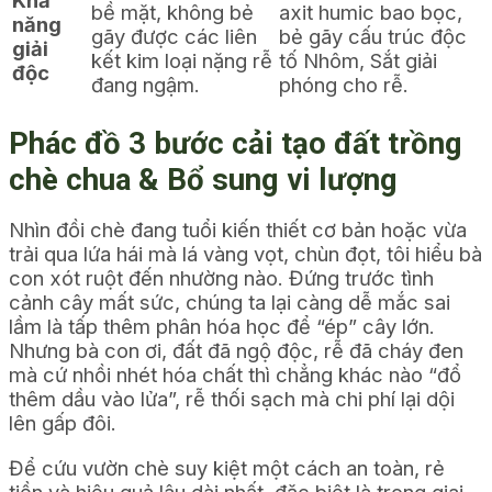
bề mặt, không bẻ
axit humic bao bọc,
năng
gãy được các liên
bẻ gãy cấu trúc độc
giải
kết kim loại nặng rễ
tố Nhôm, Sắt giải
độc
đang ngậm.
phóng cho rễ.
Phác đồ 3 bước cải tạo đất trồng
chè chua & Bổ sung vi lượng
Nhìn đồi chè đang tuổi kiến thiết cơ bản hoặc vừa
trải qua lứa hái mà lá vàng vọt, chùn đọt, tôi hiểu bà
con xót ruột đến nhường nào. Đứng trước tình
cảnh cây mất sức, chúng ta lại càng dễ mắc sai
lầm là tấp thêm phân hóa học để “ép” cây lớn.
Nhưng bà con ơi, đất đã ngộ độc, rễ đã cháy đen
mà cứ nhồi nhét hóa chất thì chẳng khác nào “đổ
thêm dầu vào lửa”, rễ thối sạch mà chi phí lại dội
lên gấp đôi.
Để cứu vườn chè suy kiệt một cách an toàn, rẻ
tiền và hiệu quả lâu dài nhất, đặc biệt là trong giai