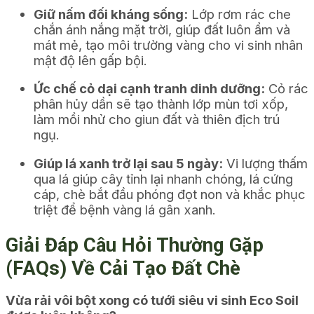
Giữ nấm đối kháng sống:
Lớp rơm rác che
chắn ánh nắng mặt trời, giúp đất luôn ẩm và
mát mẻ, tạo môi trường vàng cho vi sinh nhân
mật độ lên gấp bội.
Ức chế cỏ dại cạnh tranh dinh dưỡng:
Cỏ rác
phân hủy dần sẽ tạo thành lớp mùn tơi xốp,
làm mồi nhử cho giun đất và thiên địch trú
ngụ.
Giúp lá xanh trở lại sau 5 ngày:
Vi lượng thấm
qua lá giúp cây tỉnh lại nhanh chóng, lá cứng
cáp, chè bắt đầu phóng đọt non và khắc phục
triệt để bệnh vàng lá gân xanh.
Giải Đáp Câu Hỏi Thường Gặp
(FAQs) Về Cải Tạo Đất Chè
Vừa rải vôi bột xong có tưới siêu vi sinh Eco Soil