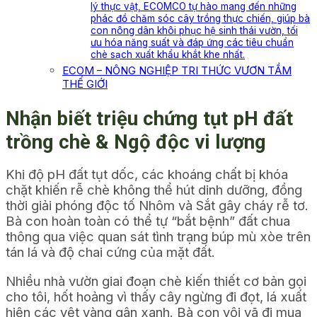
lý thực vật, ECOMCO tự hào mang đến những
phác đồ chăm sóc cây trồng thực chiến, giúp bà
con nông dân khôi phục hệ sinh thái vườn, tối
ưu hóa năng suất và đáp ứng các tiêu chuẩn
chè sạch xuất khẩu khắt khe nhất.
ECOM – NÔNG NGHIỆP TRI THỨC VƯƠN TẦM
THẾ GIỚI
Nhận biết triệu chứng tụt pH đất
trồng chè & Ngộ độc vi lượng
Khi độ pH đất tụt dốc, các khoáng chất bị khóa
chặt khiến rễ chè không thể hút dinh dưỡng, đồng
thời giải phóng độc tố Nhôm và Sắt gây cháy rễ tơ.
Bà con hoàn toàn có thể tự “bắt bệnh” đất chua
thông qua việc quan sát tình trạng búp mù xòe trên
tán lá và độ chai cứng của mặt đất.
Nhiều nhà vườn giai đoạn chè kiến thiết cơ bản gọi
cho tôi, hốt hoảng vì thấy cây ngừng đi đọt, lá xuất
hiện các vệt vàng gân xanh. Bà con vội vã đi mua