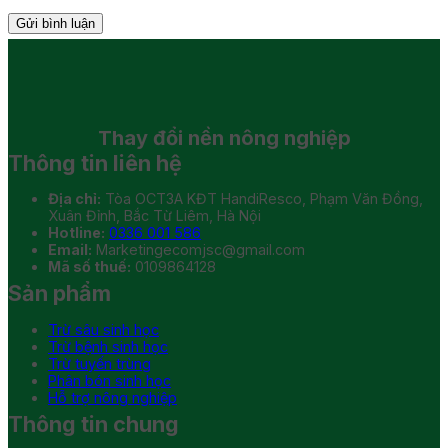
Thay đổi
nền nông nghiệp
Thông tin liên hệ
Địa chỉ:
Tòa OCT3A KĐT HandiResco, Phạm Văn Đồng,
Xuân Đỉnh, Bắc Từ Liêm, Hà Nội
Hotline:
0336 001 586
Email:
Marketingecomjsc@gmail.com
Mã số thuế:
0109864128
Sản phẩm
Trừ sâu sinh học
Trừ bệnh sinh học
Trừ tuyến trùng
Phân bón sinh học
Hỗ trợ nông nghiệp
Thông tin chung