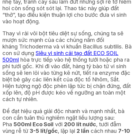
nhẹ tay, tránh cày sâu làm đứt những sợi rễ tơ hiếm
hoi còn sống sót sót lại. Thao tác này giúp đất
“thở”, tạo điều kiện thuận lợi cho bước đưa vi sinh
vào hoạt động.
Thay vì rải vôi bột tiêu diệt sự sống, chúng ta sẽ
mượn sức mạnh của các chủng nấm đối
kháng
Trichoderma
và vi khuẩn
Bacillus subtilis
. Bà
con sử dụng
Siêu vi sinh cải tạo đất ECO SOIL
500ml
hòa trực tiếp vào hệ thống tưới hoặc pha ra
phi tưới gốc. Khi đi vào đất, hàng tỷ bào tử vi sinh
sống sẽ len lỏi vào từng kẽ nứt, tiết ra enzyme đặc
biệt bẻ gãy các liên kết của độc tố Nhôm, Sắt.
Hiện tượng ngộ độc phèn lập tức bị chặn đứng, đất
xốp lên, độ pH được kéo về ngưỡng an toàn một
cách tự nhiên.
Để đạt hiệu quả giải độc nhanh và mạnh nhất, bà
con cần tuân thủ nghiêm ngặt liều lượng sau:
Pha
500ml Eco Soil
với
200 lít nước
, tưới đẫm
vùng rễ từ
3-5 lít/gốc
, lặp lại
2 lần
cách nhau
7-10