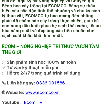
của đội ngũ Kỹ sư Nông nghiệp và Chuyên gia
Bệnh học cây trồng tại ECOMCO. Bằng sự thấu
hiểu sâu sắc đặc tính thổ nhưỡng và chu kỳ sinh
lý thực vật, ECOMCO tự hào mang đến những
phác đồ chăm sóc cây trồng thực chiến, giúp bà
con nông dân khôi phục hệ sinh thái vườn, tối ưu
hóa năng suất và đáp ứng các tiêu chuẩn chè
sạch xuất khẩu khắt khe nhất.
ECOM – NÔNG NGHIỆP TRI THỨC VƯƠN TẦM
THẾ GIỚI
✅
Sản phẩm sinh học 100% an toàn
✅
Tư vấn kỹ thuật miễn phí
✅
Hỗ trợ 24/7 trong quá trình sử dụng
📞 Liên hệ ngay:
0336 001 586
🌐 Website:
www.ecomco.vn
Youtube
:
Ecom TV