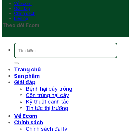
Về Ecom
Giải đáp
Chính sách
Liên hệ
Theo dõi Ecom
Tìm
kiếm:
Trang chủ
Sản phẩm
Giải đáp
Bệnh hại cây trồng
Côn trùng hại cây
Kỹ thuật canh tác
Tin tức thị trường
Về Ecom
Chính sách
Chính sách đại lý