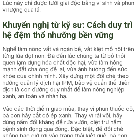
Lúc này chỉ được tưới giải độc bằng vi sinh và phun
vi lượng qua lá.
Khuyến nghị từ kỹ sư: Cách duy trì
hệ đệm thổ nhưỡng bền vững
Nghề làm nông vất vả ngàn bề, vắt kiệt mồ hôi trên
từng lứa đọt non. Đã đến lúc chúng ta từ bỏ thói
quen lạm dụng hóa chất độc hại, vừa làm hỏng
mảnh đất cha ông để lại, vừa ảnh hưởng đến sức
khỏe của chính mình. Xây dựng một đồi chè theo
hướng quản lý dịch hại IPM, bảo vệ quần thể thiên
địch là con đường duy nhất để làm nông nghiệp
xanh, an toàn và nhàn hạ.
Vào các thời điểm giao mùa, thay vì phun thuốc cỏ,
bà con hãy cắt cỏ ép xanh. Thay vì rải vôi, hãy
dùng nấm đối kháng để rửa vườn, diệt trừ nấm
bệnh sinh đọng qua đông. Đặc biệt, để đồi chè
không bao giờ rơi vào trạng thái kiệt quệ, bà con