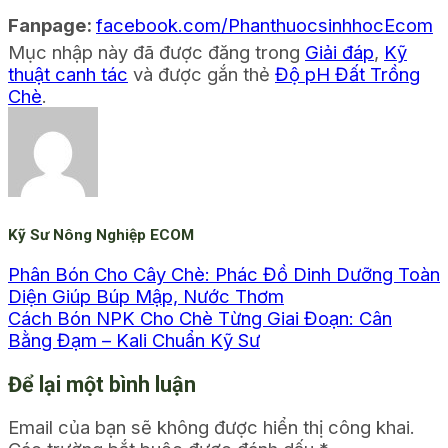
Fanpage:
facebook.com/PhanthuocsinhhocEcom
Mục nhập này đã được đăng trong
Giải đáp
,
Kỹ
thuật canh tác
và được gắn thẻ
Độ pH Đất Trồng
Chè
.
Kỹ Sư Nông Nghiệp ECOM
Phân Bón Cho Cây Chè: Phác Đồ Dinh Dưỡng Toàn
Diện Giúp Búp Mập, Nước Thơm
Cách Bón NPK Cho Chè Từng Giai Đoạn: Cân
Bằng Đạm – Kali Chuẩn Kỹ Sư
Để lại một bình luận
Email của bạn sẽ không được hiển thị công khai.