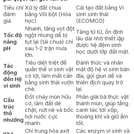
Tiêu chí
Xử lý đất chua
Cải tạo đất bằng Vi
đánh
bằng Vôi bột (Hóa
sinh sinh thái
giá
học)
(ECOMCO)
Nhanh, tăng vọt đột
Tăng từ từ, ổn định
Tốc độ
ngột nhưng dễ bị
lâu dài nhờ thiết lập
nâng
tụt lại (tái chua) chỉ
được hệ đệm sinh
pH
sau 1-2 trận mưa
học dưới lớp đất mặt.
lớn.
Tiêu diệt triệt để
Đánh thức và nhân
Tác
quần thể vi sinh vật
mật độ hệ vi sinh bản
động
có lợi, làm mất cân
địa, gọi giun dế và
đến Hệ
bằng sinh thái vườn
thiên địch quay trở
vi sinh
chè.
lại.
Đốt cháy mùn hữu
Phân giải bã thực vật
Cấu
cơ, làm đất dẽ
thành mùn, giúp tầng
trúc
chặt, nứt nẻ và bốc
canh tác tơi xốp,
thổ
hơi nước cực
thoáng khí và giữ ẩm
nhưỡng
nhanh.
tốt.
Chỉ trung hòa axit
Các enzym vi sinh và
Khả