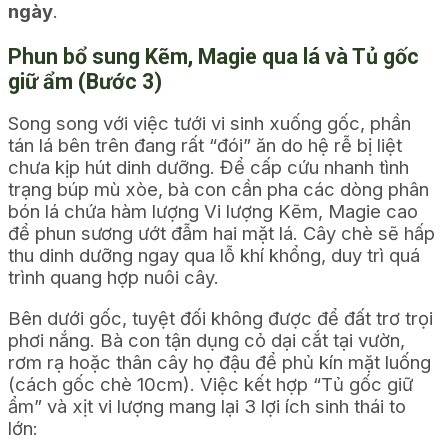
ngày
.
Phun bổ sung Kẽm, Magie qua lá và Tủ gốc
giữ ẩm (Bước 3)
Song song với việc tưới vi sinh xuống gốc, phần
tán lá bên trên đang rất “đói” ăn do hệ rễ bị liệt
chưa kịp hút dinh dưỡng. Để cấp cứu nhanh tình
trạng búp mù xòe, bà con cần pha các dòng phân
bón lá chứa hàm lượng Vi lượng Kẽm, Magie cao
để phun sương ướt đẫm hai mặt lá. Cây chè sẽ hấp
thu dinh dưỡng ngay qua lỗ khí khổng, duy trì quá
trình quang hợp nuôi cây.
Bên dưới gốc, tuyệt đối không được để đất trơ trọi
phơi nắng. Bà con tận dụng cỏ dại cắt tại vườn,
rơm rạ hoặc thân cây họ đậu để phủ kín mặt luống
(cách gốc chè 10cm). Việc kết hợp “Tủ gốc giữ
ẩm” và xịt vi lượng mang lại 3 lợi ích sinh thái to
lớn: