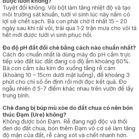
được luôn không?
Tuyệt đối không. Vôi bột làm tăng nhiệt độ và tạo
môi trường sát khuẩn, tưới vi sinh lúc này nấm có
lợi sẽ chết sạch. Bà con phải chờ ít nhất 15 – 20
ngày sau khi rải vôi, trải qua 1-2 trận mưa cho vôi tả
hết mới được tưới vi sinh phục hồi.
Đo độ pH đất đồi chè bằng cách nào chuẩn nhất?
Cách đo chuẩn nhất là dùng máy đo pH cắm trực
tiếp vào đất lúc đất đang có độ ẩm khoảng 60%.
Bà con cắm sâu kim đo xuống tầng rễ cám
(khoảng 10 – 15cm dưới mặt luống), để khoảng 3
phút cho chỉ số ổn định rồi mới đọc kết quả. Đo
ngẫu nhiên ở 5-7 điểm khác nhau trên vườn để lấy
trung bình.
Chè đang bị búp mù xòe do đất chua có nên bón
thúc Đạm (Ure) không?
Không được bón Đạm. Rễ đang ngộ độc và thối
đen do đất chua, bón thêm Đạm vô cơ sẽ làm tăng
độ mặn của đất, rễ càng xót và chết nhanh hơn.