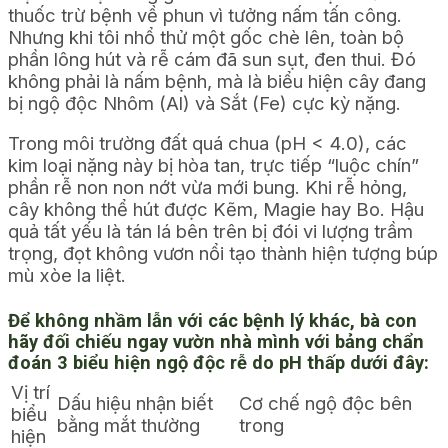
thuốc trừ bệnh về phun vì tưởng nấm tấn công.
Nhưng khi tôi nhổ thử một gốc chè lên, toàn bộ
phần lông hút và rễ cám đã sun sụt, đen thui. Đó
không phải là nấm bệnh, mà là biểu hiện cây đang
bị ngộ độc Nhôm (Al) và Sắt (Fe) cực kỳ nặng.
Trong môi trường đất quá chua (pH < 4.0), các
kim loại nặng này bị hòa tan, trực tiếp “luộc chín”
phần rễ non non nớt vừa mới bung. Khi rễ hỏng,
cây không thể hút được Kẽm, Magie hay Bo. Hậu
quả tất yếu là tán lá bên trên bị đói vi lượng trầm
trọng, đọt không vươn nổi tạo thành hiện tượng búp
mù xòe la liệt.
Để không nhầm lẫn với các bệnh lý khác, bà con
hãy đối chiếu ngay vườn nhà mình với bảng chẩn
đoán 3 biểu hiện ngộ độc rễ do pH thấp dưới đây:
Vị trí
Dấu hiệu nhận biết
Cơ chế ngộ độc bên
biểu
bằng mắt thường
trong
hiện