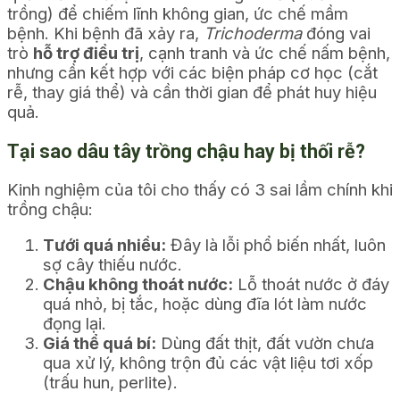
trồng) để chiếm lĩnh không gian, ức chế mầm
bệnh. Khi bệnh đã xảy ra,
Trichoderma
đóng vai
trò
hỗ trợ điều trị
, cạnh tranh và ức chế nấm bệnh,
nhưng cần kết hợp với các biện pháp cơ học (cắt
rễ, thay giá thể) và cần thời gian để phát huy hiệu
quả.
Tại sao dâu tây trồng chậu hay bị thối rễ?
Kinh nghiệm của tôi cho thấy có 3 sai lầm chính khi
trồng chậu:
Tưới quá nhiều:
Đây là lỗi phổ biến nhất, luôn
sợ cây thiếu nước.
Chậu không thoát nước:
Lỗ thoát nước ở đáy
quá nhỏ, bị tắc, hoặc dùng đĩa lót làm nước
đọng lại.
Giá thể quá bí:
Dùng đất thịt, đất vườn chưa
qua xử lý, không trộn đủ các vật liệu tơi xốp
(trấu hun, perlite).