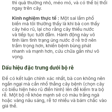
thì quả thường nhỏ, méo mó, và có thể bị thối
ngay trên cây.
Kinh nghiệm thực tế :
Một sai lầm phổ
biến mà tôi thường thấy là khi bà con thấy
cây héo rũ, lại cho rằng cây thiếu nước
và tiếp tục tưới đẫm. Hành động này vô
tình làm tình trạng úng nước ở rễ trở nên
trầm trọng hơn, khiến bệnh bùng phát
nhanh và mạnh hơn, cứu chữa gần như vô
vọng.
Dấu hiệu đặc trưng dưới bộ rễ
Để có kết luận chính xác nhất, bà con không nên
ngần ngại mà cần nhổ thẳng cây bệnh (chọn cây
có biểu hiện héo rũ điển hình) lên để kiểm tra bộ
rễ. Một bộ rễ khỏe mạnh sẽ có màu trắng ngà
hoặc vàng nâu sáng, rễ tơ nhiều và bám chắc vào
giá thể.