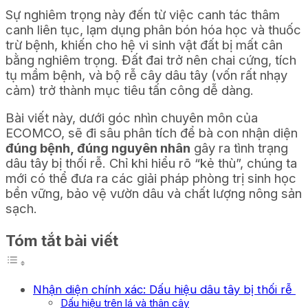
Sự nghiêm trọng này đến từ việc canh tác thâm
canh liên tục, lạm dụng phân bón hóa học và thuốc
trừ bệnh, khiến cho hệ vi sinh vật đất bị mất cân
bằng nghiêm trọng. Đất đai trở nên chai cứng, tích
tụ mầm bệnh, và bộ rễ cây dâu tây (vốn rất nhạy
cảm) trở thành mục tiêu tấn công dễ dàng.
Bài viết này, dưới góc nhìn chuyên môn của
ECOMCO, sẽ đi sâu phân tích để bà con nhận diện
đúng bệnh, đúng nguyên nhân
gây ra tình trạng
dâu tây bị thối rễ. Chỉ khi hiểu rõ “kẻ thù”, chúng ta
mới có thể đưa ra các giải pháp phòng trị sinh học
bền vững, bảo vệ vườn dâu và chất lượng nông sản
sạch.
Tóm tắt bài viết
Nhận diện chính xác: Dấu hiệu dâu tây bị thối rễ
Dấu hiệu trên lá và thân cây