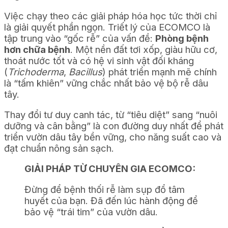
Việc chạy theo các giải pháp hóa học tức thời chỉ
là giải quyết phần ngọn. Triết lý của ECOMCO là
tập trung vào “gốc rễ” của vấn đề:
Phòng bệnh
hơn chữa bệnh
. Một nền đất tơi xốp, giàu hữu cơ,
thoát nước tốt và có hệ vi sinh vật đối kháng
(
Trichoderma
,
Bacillus
) phát triển mạnh mẽ chính
là “tấm khiên” vững chắc nhất bảo vệ bộ rễ dâu
tây.
Thay đổi tư duy canh tác, từ “tiêu diệt” sang “nuôi
dưỡng và cân bằng” là con đường duy nhất để phát
triển vườn dâu tây bền vững, cho năng suất cao và
đạt chuẩn nông sản sạch.
GIẢI PHÁP TỪ CHUYÊN GIA ECOMCO:
Đừng để bệnh thối rễ làm sụp đổ tâm
huyết của bạn. Đã đến lúc hành động để
bảo vệ “trái tim” của vườn dâu.