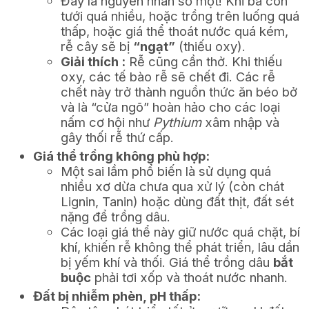
Đây là nguyên nhân số một! Khi bà con
tưới quá nhiều, hoặc trồng trên luống quá
thấp, hoặc giá thể thoát nước quá kém,
rễ cây sẽ bị
“ngạt”
(thiếu oxy).
Giải thích :
Rễ cũng cần thở. Khi thiếu
oxy, các tế bào rễ sẽ chết đi. Các rễ
chết này trở thành nguồn thức ăn béo bở
và là “cửa ngõ” hoàn hảo cho các loại
nấm cơ hội như
Pythium
xâm nhập và
gây thối rễ thứ cấp.
Giá thể trồng không phù hợp:
Một sai lầm phổ biến là sử dụng quá
nhiều xơ dừa chưa qua xử lý (còn chát
Lignin, Tanin) hoặc dùng đất thịt, đất sét
nặng để trồng dâu.
Các loại giá thể này giữ nước quá chặt, bí
khí, khiến rễ không thể phát triển, lâu dần
bị yếm khí và thối. Giá thể trồng dâu
bắt
buộc
phải tơi xốp và thoát nước nhanh.
Đất bị nhiễm phèn, pH thấp: