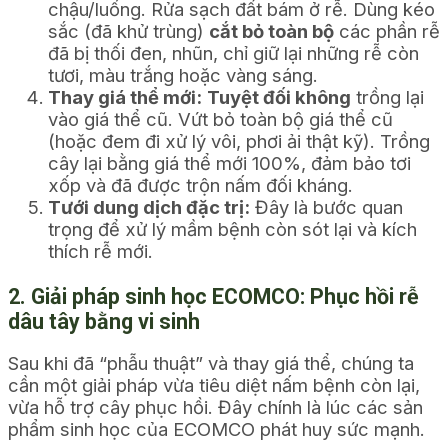
chậu/luống. Rửa sạch đất bám ở rễ. Dùng kéo
sắc (đã khử trùng)
cắt bỏ toàn bộ
các phần rễ
đã bị thối đen, nhũn, chỉ giữ lại những rễ còn
tươi, màu trắng hoặc vàng sáng.
Thay giá thể mới:
Tuyệt đối không
trồng lại
vào giá thể cũ. Vứt bỏ toàn bộ giá thể cũ
(hoặc đem đi xử lý vôi, phơi ải thật kỹ). Trồng
cây lại bằng giá thể mới 100%, đảm bảo tơi
xốp và đã được trộn nấm đối kháng.
Tưới dung dịch đặc trị:
Đây là bước quan
trọng để xử lý mầm bệnh còn sót lại và kích
thích rễ mới.
2. Giải pháp sinh học ECOMCO: Phục hồi rễ
dâu tây bằng vi sinh
Sau khi đã “phẫu thuật” và thay giá thể, chúng ta
cần một giải pháp vừa tiêu diệt nấm bệnh còn lại,
vừa hỗ trợ cây phục hồi. Đây chính là lúc các sản
phẩm sinh học của ECOMCO phát huy sức mạnh.