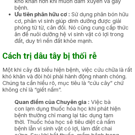
khó khăn hơn khi muốn đâm xuyên và gây
bệnh.
Ưu tiên phân hữu cơ :
Sử dụng phân bón hữu
cơ, phân vi sinh giúp dinh dưỡng được giải
phóng từ từ, cân đối. Nó cũng cung cấp thức
ăn để nuôi dưỡng hệ vi sinh vật có lợi trong
đất, duy trì nền đất khỏe mạnh.
Cách trị dâu tây bị thối rễ
Một khi cây đã biểu hiện bệnh, việc cứu chữa là rất
khó khăn và đòi hỏi phải hành động nhanh chóng.
Chúng ta cần hiểu rõ, mục tiêu là “cứu cây” chứ
không chỉ là “giết nấm”.
Quan điểm của Chuyên gia :
Việc bà
con lạm dụng thuốc hóa học khi phát hiện
bệnh thường chỉ mang lại tác dụng tạm
thời. Thuốc hóa học sẽ tiêu diệt cả nấm
bệnh lẫn vi sinh vật có lợi, làm đất chai
cứng. Sau khi hết thuốc, mầm bệnh trong