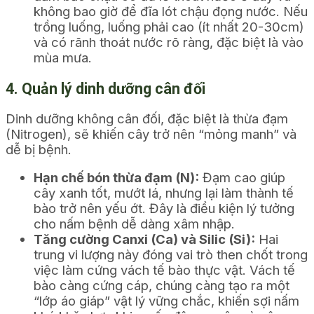
không bao giờ để đĩa lót chậu đọng nước. Nếu
trồng luống, luống phải cao (ít nhất 20-30cm)
và có rãnh thoát nước rõ ràng, đặc biệt là vào
mùa mưa.
4. Quản lý dinh dưỡng cân đối
Dinh dưỡng không cân đối, đặc biệt là thừa đạm
(Nitrogen), sẽ khiến cây trở nên “mỏng manh” và
dễ bị bệnh.
Hạn chế bón thừa đạm (N):
Đạm cao giúp
cây xanh tốt, mướt lá, nhưng lại làm thành tế
bào trở nên yếu ớt. Đây là điều kiện lý tưởng
cho nấm bệnh dễ dàng xâm nhập.
Tăng cường Canxi (Ca) và Silic (Si):
Hai
trung vi lượng này đóng vai trò then chốt trong
việc làm cứng vách tế bào thực vật. Vách tế
bào càng cứng cáp, chúng càng tạo ra một
“lớp áo giáp” vật lý vững chắc, khiến sợi nấm