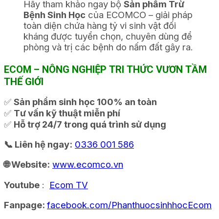
Hãy tham khảo ngay bộ
Sản phẩm Trừ
Bệnh Sinh Học
của ECOMCO – giải pháp
toàn diện chứa hàng tỷ vi sinh vật đối
kháng được tuyển chọn, chuyên dùng để
phòng và trị các bệnh do nấm đất gây ra.
ECOM – NÔNG NGHIỆP TRI THỨC VƯƠN TẦM
THẾ GIỚI
✅
Sản phẩm sinh học 100% an toàn
✅
Tư vấn kỹ thuật miễn phí
✅
Hỗ trợ 24/7 trong quá trình sử dụng
📞 Liên hệ ngay:
0336 001 586
🌐 Website:
www.ecomco.vn
Youtube
:
Ecom TV
Fanpage:
facebook.com/PhanthuocsinhhocEcom