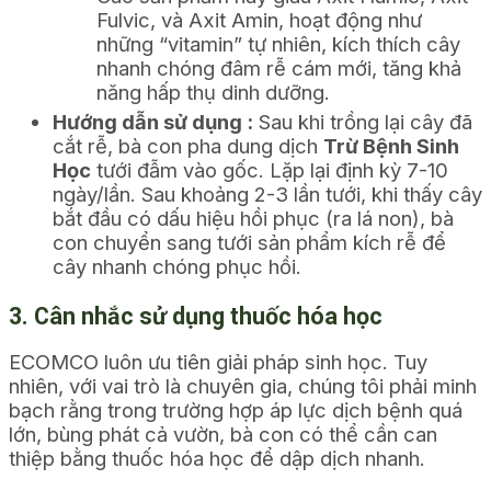
Fulvic, và Axit Amin, hoạt động như
những “vitamin” tự nhiên, kích thích cây
nhanh chóng đâm rễ cám mới, tăng khả
năng hấp thụ dinh dưỡng.
Hướng dẫn sử dụng :
Sau khi trồng lại cây đã
cắt rễ, bà con pha dung dịch
Trừ Bệnh Sinh
Học
tưới đẫm vào gốc. Lặp lại định kỳ 7-10
ngày/lần. Sau khoảng 2-3 lần tưới, khi thấy cây
bắt đầu có dấu hiệu hồi phục (ra lá non), bà
con chuyển sang tưới sản phẩm kích rễ để
cây nhanh chóng phục hồi.
3. Cân nhắc sử dụng thuốc hóa học
ECOMCO luôn ưu tiên giải pháp sinh học. Tuy
nhiên, với vai trò là chuyên gia, chúng tôi phải minh
bạch rằng trong trường hợp áp lực dịch bệnh quá
lớn, bùng phát cả vườn, bà con có thể cần can
thiệp bằng thuốc hóa học để dập dịch nhanh.