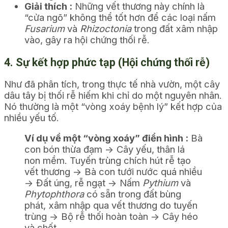
Giải thích :
Những vết thương này chính là
“cửa ngõ” không thể tốt hơn để các loại nấm
Fusarium
và
Rhizoctonia
trong đất xâm nhập
vào, gây ra hội chứng thối rễ.
4. Sự kết hợp phức tạp (Hội chứng thối rễ)
Như đã phân tích, trong thực tế nhà vườn, một cây
dâu tây bị thối rễ hiếm khi chỉ do một nguyên nhân.
Nó thường là một “vòng xoáy bệnh lý” kết hợp của
nhiều yếu tố.
Ví dụ về một “vòng xoáy” điển hình :
Bà
con bón thừa đạm -> Cây yếu, thân lá
non mềm. Tuyến trùng chích hút rễ tạo
vết thương -> Bà con tưới nước quá nhiều
-> Đất úng, rễ ngạt -> Nấm
Pythium
và
Phytophthora
có sẵn trong đất bùng
phát, xâm nhập qua vết thương do tuyến
trùng -> Bộ rễ thối hoàn toàn -> Cây héo
và chết.