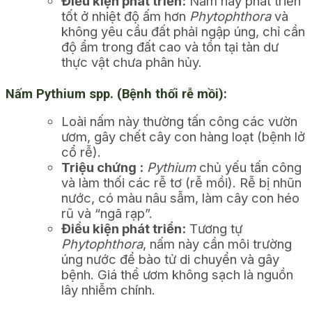
Điều kiện phát triển:
Nấm này phát triển
tốt ở nhiệt độ ấm hơn
Phytophthora
và
không yêu cầu đất phải ngập úng, chỉ cần
độ ẩm trong đất cao và tồn tại tàn dư
thực vật chưa phân hủy.
Nấm Pythium spp. (Bệnh thối rễ mồi):
Loài nấm này thường tấn công các vườn
ươm, gây chết cây con hàng loạt (bệnh lở
cổ rễ).
Triệu chứng :
Pythium
chủ yếu tấn công
và làm thối các rễ tơ (rễ mồi). Rễ bị nhũn
nước, có màu nâu sẫm, làm cây con héo
rũ và “ngã rạp”.
Điều kiện phát triển:
Tương tự
Phytophthora
, nấm này cần môi trường
úng nước để bào tử di chuyển và gây
bệnh. Giá thể ươm không sạch là nguồn
lây nhiễm chính.