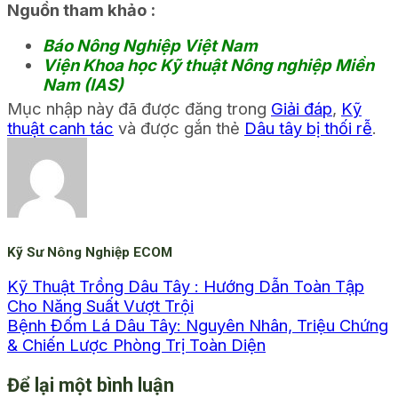
Nguồn tham khảo :
Báo Nông Nghiệp Việt Nam
Viện Khoa học Kỹ thuật Nông nghiệp Miền
Nam (IAS)
Mục nhập này đã được đăng trong
Giải đáp
,
Kỹ
thuật canh tác
và được gắn thẻ
Dâu tây bị thối rễ
.
Kỹ Sư Nông Nghiệp ECOM
Kỹ Thuật Trồng Dâu Tây : Hướng Dẫn Toàn Tập
Cho Năng Suất Vượt Trội
Bệnh Đốm Lá Dâu Tây: Nguyên Nhân, Triệu Chứng
& Chiến Lược Phòng Trị Toàn Diện
Để lại một bình luận