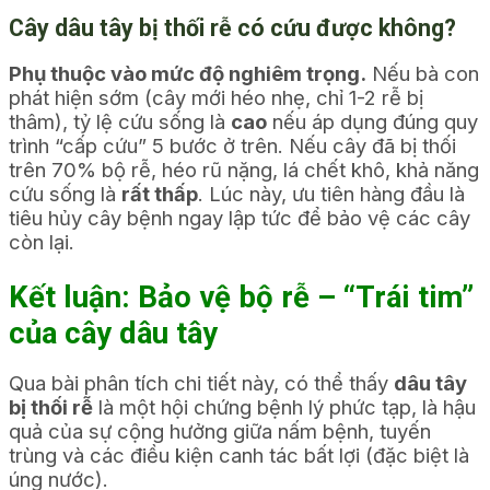
Cây dâu tây bị thối rễ có cứu được không?
Phụ thuộc vào mức độ nghiêm trọng.
Nếu bà con
phát hiện sớm (cây mới héo nhẹ, chỉ 1-2 rễ bị
thâm), tỷ lệ cứu sống là
cao
nếu áp dụng đúng quy
trình “cấp cứu” 5 bước ở trên. Nếu cây đã bị thối
trên 70% bộ rễ, héo rũ nặng, lá chết khô, khả năng
cứu sống là
rất thấp
. Lúc này, ưu tiên hàng đầu là
tiêu hủy cây bệnh ngay lập tức để bảo vệ các cây
còn lại.
Kết luận: Bảo vệ bộ rễ – “Trái tim”
của cây dâu tây
Qua bài phân tích chi tiết này, có thể thấy
dâu tây
bị thối rễ
là một hội chứng bệnh lý phức tạp, là hậu
quả của sự cộng hưởng giữa nấm bệnh, tuyến
trùng và các điều kiện canh tác bất lợi (đặc biệt là
úng nước).