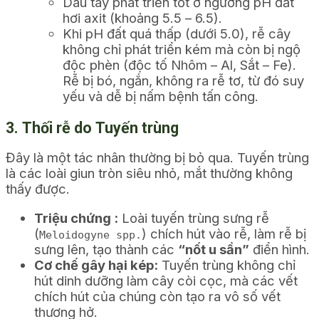
Dâu tây phát triển tốt ở ngưỡng pH đất
hơi axit (khoảng 5.5 – 6.5).
Khi pH đất quá thấp (dưới 5.0), rễ cây
không chỉ phát triển kém mà còn bị ngộ
độc phèn (độc tố Nhôm – Al, Sắt – Fe).
Rễ bị bó, ngắn, không ra rễ tơ, từ đó suy
yếu và dễ bị nấm bệnh tấn công.
3. Thối rễ do Tuyến trùng
Đây là một tác nhân thường bị bỏ qua. Tuyến trùng
là các loài giun tròn siêu nhỏ, mắt thường không
thấy được.
Triệu chứng :
Loài tuyến trùng sưng rễ
(
) chích hút vào rễ, làm rễ bị
Meloidogyne spp.
sưng lên, tạo thành các
“nốt u sần”
điển hình.
Cơ chế gây hại kép:
Tuyến trùng không chỉ
hút dinh dưỡng làm cây còi cọc, mà các vết
chích hút của chúng còn tạo ra vô số vết
thương hở.