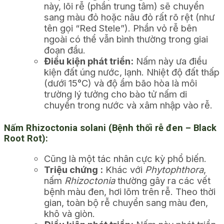
này, lõi rễ (phần trung tâm) sẽ chuyển
sang màu đỏ hoặc nâu đỏ rất rõ rệt (như
tên gọi “Red Stele”). Phần vỏ rễ bên
ngoài có thể vẫn bình thường trong giai
đoạn đầu.
Điều kiện phát triển:
Nấm này ưa điều
kiện đất úng nước, lạnh. Nhiệt độ đất thấp
(dưới 15°C) và độ ẩm bão hòa là môi
trường lý tưởng cho bào tử nấm di
chuyển trong nước và xâm nhập vào rễ.
Nấm Rhizoctonia solani (Bệnh thối rễ đen – Black
Root Rot):
Cũng là một tác nhân cực kỳ phổ biến.
Triệu chứng :
Khác với
Phytophthora
,
nấm
Rhizoctonia
thường gây ra các vết
bệnh màu đen, hơi lõm trên rễ. Theo thời
gian, toàn bộ rễ chuyển sang màu đen,
khô và giòn.