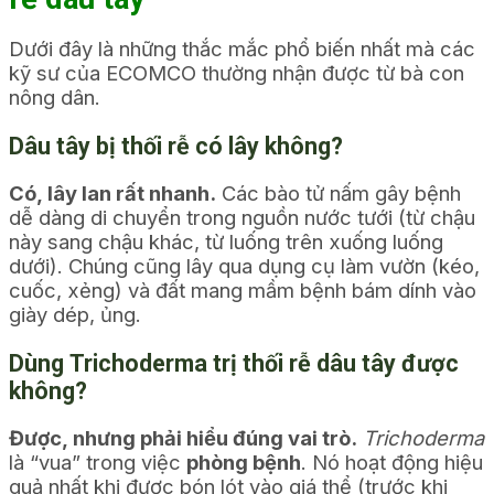
Dưới đây là những thắc mắc phổ biến nhất mà các
kỹ sư của ECOMCO thường nhận được từ bà con
nông dân.
Dâu tây bị thối rễ có lây không?
Có, lây lan rất nhanh.
Các bào tử nấm gây bệnh
dễ dàng di chuyển trong nguồn nước tưới (từ chậu
này sang chậu khác, từ luống trên xuống luống
dưới). Chúng cũng lây qua dụng cụ làm vườn (kéo,
cuốc, xẻng) và đất mang mầm bệnh bám dính vào
giày dép, ủng.
Dùng Trichoderma trị thối rễ dâu tây được
không?
Được, nhưng phải hiểu đúng vai trò.
Trichoderma
là “vua” trong việc
phòng bệnh
. Nó hoạt động hiệu
quả nhất khi được bón lót vào giá thể (trước khi