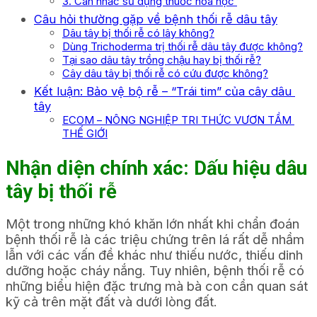
3. Cân nhắc sử dụng thuốc hóa học
Câu hỏi thường gặp về bệnh thối rễ dâu tây
Dâu tây bị thối rễ có lây không?
Dùng Trichoderma trị thối rễ dâu tây được không?
Tại sao dâu tây trồng chậu hay bị thối rễ?
Cây dâu tây bị thối rễ có cứu được không?
Kết luận: Bảo vệ bộ rễ – “Trái tim” của cây dâu
tây
ECOM – NÔNG NGHIỆP TRI THỨC VƯƠN TẦM
THẾ GIỚI
Nhận diện chính xác: Dấu hiệu dâu
tây bị thối rễ
Một trong những khó khăn lớn nhất khi chẩn đoán
bệnh thối rễ là các triệu chứng trên lá rất dễ nhầm
lẫn với các vấn đề khác như thiếu nước, thiếu dinh
dưỡng hoặc cháy nắng. Tuy nhiên, bệnh thối rễ có
những biểu hiện đặc trưng mà bà con cần quan sát
kỹ cả trên mặt đất và dưới lòng đất.