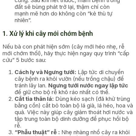
đất sẽ bùng phát trở lại, thậm chí còn
mạnh mẽ hơn do không còn “kẻ thù tự
nhiên”.
1. Xử lý khi cây mới chớm bệnh
Nếu bà con phát hiện sớm (cây mới héo nhẹ, rễ
mới chớm thối), hãy thực hiện ngay quy trình “cấp
cứu” 5 bước sau:
Cách ly và Ngưng tưới:
Lập tức di chuyển
cây bệnh ra khỏi vườn (nếu trồng chậu) để
tránh lây lan.
Ngưng tưới nước ngay lập tức
để giữ cho bộ rễ khô ráo nhất có thể.
Cắt tỉa thân lá:
Dùng kéo sạch (đã khử trùng
bằng cồn) cắt bỏ toàn bộ lá già, lá héo, hoa và
quả. Việc này giúp cây giảm thoát hơi nước và
tập trung toàn bộ dinh dưỡng để phục hồi bộ
rễ.
“Phẫu thuật” rễ :
Nhẹ nhàng nhổ cây ra khỏi