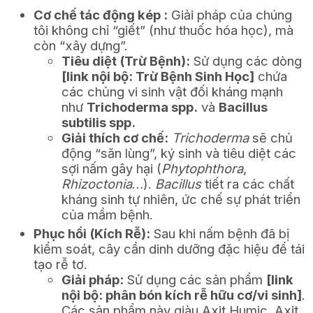
Cơ chế tác động kép :
Giải pháp của chúng
tôi không chỉ “giết” (như thuốc hóa học), mà
còn “xây dựng”.
Tiêu diệt (Trừ Bệnh):
Sử dụng các dòng
[link nội bộ: Trừ Bệnh Sinh Học]
chứa
các chủng vi sinh vật đối kháng mạnh
như
Trichoderma spp.
và
Bacillus
subtilis spp.
Giải thích cơ chế:
Trichoderma
sẽ chủ
động “săn lùng”, ký sinh và tiêu diệt các
sợi nấm gây hại (
Phytophthora
,
Rhizoctonia
…).
Bacillus
tiết ra các chất
kháng sinh tự nhiên, ức chế sự phát triển
của mầm bệnh.
Phục hồi (Kích Rễ):
Sau khi nấm bệnh đã bị
kiểm soát, cây cần dinh dưỡng đặc hiệu để tái
tạo rễ tơ.
Giải pháp:
Sử dụng các sản phẩm
[link
nội bộ: phân bón kích rễ hữu cơ/vi sinh]
.
Các sản phẩm này giàu Axit Humic, Axit