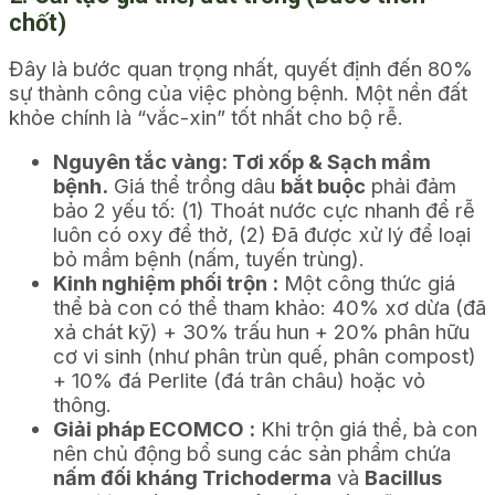
chốt)
Đây là bước quan trọng nhất, quyết định đến 80%
sự thành công của việc phòng bệnh. Một nền đất
khỏe chính là “vắc-xin” tốt nhất cho bộ rễ.
Nguyên tắc vàng: Tơi xốp & Sạch mầm
bệnh.
Giá thể trồng dâu
bắt buộc
phải đảm
bảo 2 yếu tố: (1) Thoát nước cực nhanh để rễ
luôn có oxy để thở, (2) Đã được xử lý để loại
bỏ mầm bệnh (nấm, tuyến trùng).
Kinh nghiệm phối trộn :
Một công thức giá
thể bà con có thể tham khảo: 40% xơ dừa (đã
xả chát kỹ) + 30% trấu hun + 20% phân hữu
cơ vi sinh (như phân trùn quế, phân compost)
+ 10% đá Perlite (đá trân châu) hoặc vỏ
thông.
Giải pháp ECOMCO :
Khi trộn giá thể, bà con
nên chủ động bổ sung các sản phẩm chứa
nấm đối kháng Trichoderma
và
Bacillus