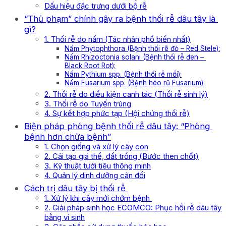
Dấu hiệu đặc trưng dưới bộ rễ
“Thủ phạm” chính gây ra bệnh thối rễ dâu tây là
gì?
1. Thối rễ do nấm (Tác nhân phổ biến nhất)
Nấm Phytophthora (Bệnh thối rễ đỏ – Red Stele):
Nấm Rhizoctonia solani (Bệnh thối rễ đen –
Black Root Rot):
Nấm Pythium spp. (Bệnh thối rễ mồi):
Nấm Fusarium spp. (Bệnh héo rũ Fusarium):
2. Thối rễ do điều kiện canh tác (Thối rễ sinh lý)
3. Thối rễ do Tuyến trùng
4. Sự kết hợp phức tạp (Hội chứng thối rễ)
Biện pháp phòng bệnh thối rễ dâu tây: “Phòng
bệnh hơn chữa bệnh”
1. Chọn giống và xử lý cây con
2. Cải tạo giá thể, đất trồng (Bước then chốt)
3. Kỹ thuật tưới tiêu thông minh
4. Quản lý dinh dưỡng cân đối
Cách trị dâu tây bị thối rễ
1. Xử lý khi cây mới chớm bệnh
2. Giải pháp sinh học ECOMCO: Phục hồi rễ dâu tây
bằng vi sinh