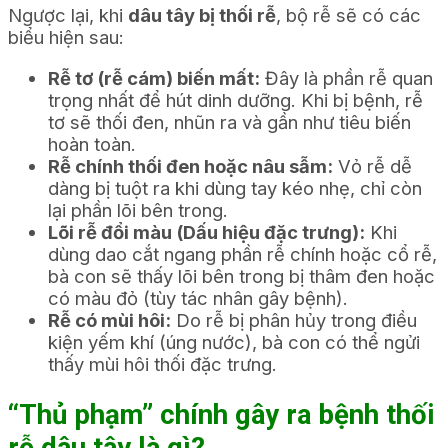
Ngược lại, khi
dâu tây bị thối rễ
, bộ rễ sẽ có các
biểu hiện sau:
Rễ tơ (rễ cám) biến mất:
Đây là phần rễ quan
trọng nhất để hút dinh dưỡng. Khi bị bệnh, rễ
tơ sẽ thối đen, nhũn ra và gần như tiêu biến
hoàn toàn.
Rễ chính thối đen hoặc nâu sẫm:
Vỏ rễ dễ
dàng bị tuột ra khi dùng tay kéo nhẹ, chỉ còn
lại phần lõi bên trong.
Lõi rễ đổi màu (Dấu hiệu đặc trưng):
Khi
dùng dao cắt ngang phần rễ chính hoặc cổ rễ,
bà con sẽ thấy lõi bên trong bị thâm đen hoặc
có màu đỏ (tùy tác nhân gây bệnh).
Rễ có mùi hôi:
Do rễ bị phân hủy trong điều
kiện yếm khí (úng nước), bà con có thể ngửi
thấy mùi hôi thối đặc trưng.
“Thủ phạm” chính gây ra bệnh thối
rễ dâu tây là gì?