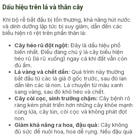
Dấu hiệu trên lá và thân cây
Khi bộ rễ bắt đầu bị tổn thương, khả năng hút nước
và dinh dưỡng lập tức bị suy giảm, dẫn đến các
biểu hiện rõ rệt trên phần thân lá:
Cây héo rũ đột ngột:
Đây là dấu hiệu phổ
biến nhất. Điều đáng chú ý là cây biểu hiện
héo rũ (lá rũ xuống) ngay cả khi đất vẫn còn
đủ ẩm.
Lá vàng và chết dần:
Quá trình này thường
bắt đầu từ các lá già ở gốc trước, sau đó lan
dần lên các lá non. Lá chuyển từ màu xanh
sang vàng, sau đó khô héo và chết.
Cây còi cọc, sinh trưởng chậm:
Cây bệnh rõ
ràng kém phát triển hơn những cây khỏe mạnh
cùng lứa, cây lùn, còi cọc và không phát đọt
non.
Giảm khả năng ra hoa, đậu quả:
Cây không
đủ sức để nuôi hoa, hoa dễ rụng. Nếu đậu quả