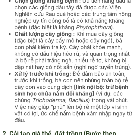
Chọn giống kháng bệnh :
Ưu tiên hàng đầu là
chọn các giống dâu tây đã được các Viện
Nghiên cứu Rau quả hoặc các trung tâm nông
nghiệp uy tín công bố là có khả năng kháng
bệnh (đặc biệt là kháng
Phytophthora
).
Chất lượng cây giống :
Khi mua cây giống
(đặc biệt là cây cấy mô hoặc cây ngó), bà
con phải kiểm tra kỹ. Cây phải khỏe mạnh,
không có dấu hiệu héo rũ, và quan trọng nhất
là bộ rễ phải trắng ngà, nhiều rễ tơ, không bị
dập nát hay có nốt sần (nghi ngờ tuyến trùng).
Xử lý trước khi trồng:
Để đảm bảo an toàn,
trước khi trồng, bà con nên nhúng toàn bộ rễ
cây con vào dung dịch
[link nội bộ: trừ bệnh
sinh học chứa nấm đối kháng]
(ví dụ: các
chủng
Trichoderma
,
Bacillus
) trong vài phút.
Việc này giúp “phủ” lên bộ rễ một lớp vi sinh
vật có lợi, ức chế nấm bệnh xâm nhập ngay từ
đầu.
2. Cải tạo giá thể, đất trồng (Bước then