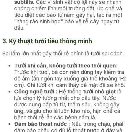
subtilis
. Các vi sinh vật có lợi này sẽ nhanh
chóng chiếm lĩnh môi trường đất, ức chế và
tiêu diệt các bào tử nấm gây hại, tạo ra một
“hàng rào sinh học” bảo vệ rễ cây ngay từ
đầu.
3. Kỹ thuật tưới tiêu thông minh
Sai lầm lớn nhất gây thối rễ chính là tưới sai cách.
Tưới khi cần, không tưới theo thói quen:
Trước khi tưới, bà con nên dùng tay kiểm tra
độ ẩm (ấn ngón tay xuống giá thể khoảng 1-2
cm). Chỉ tưới khi cảm thấy bề mặt đã se khô.
Công nghệ tưới :
Hệ thống
tưới nhỏ giọt
là
lựa chọn lý tưởng nhất cho dâu tây. Nước
được cung cấp từ từ, thấm sâu, không gây
úng, và giữ cho lá luôn khô ráo, hạn chế cả
bệnh thối rễ lẫn các bệnh nấm lá.
Đảm bảo thoát nước :
Nếu trồng chậu, phải
đảm bảo chậu có đủ lỗ thoát nước ở đáy và