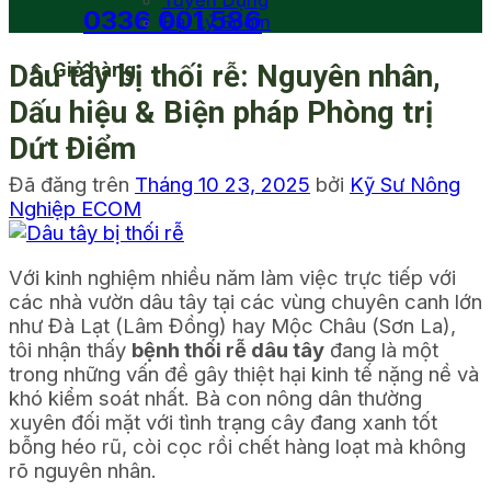
Tuyển Dụng
0336 001 586
Đại Lý Ecom
Giỏ hàng
Dâu tây bị thối rễ: Nguyên nhân,
Dấu hiệu & Biện pháp Phòng trị
Dứt Điểm
Đã đăng trên
Tháng 10 23, 2025
bởi
Kỹ Sư Nông
Nghiệp ECOM
Với kinh nghiệm nhiều năm làm việc trực tiếp với
các nhà vườn dâu tây tại các vùng chuyên canh lớn
như Đà Lạt (Lâm Đồng) hay Mộc Châu (Sơn La),
tôi nhận thấy
bệnh thối rễ dâu tây
đang là một
trong những vấn đề gây thiệt hại kinh tế nặng nề và
khó kiểm soát nhất. Bà con nông dân thường
xuyên đối mặt với tình trạng cây đang xanh tốt
bỗng héo rũ, còi cọc rồi chết hàng loạt mà không
rõ nguyên nhân.