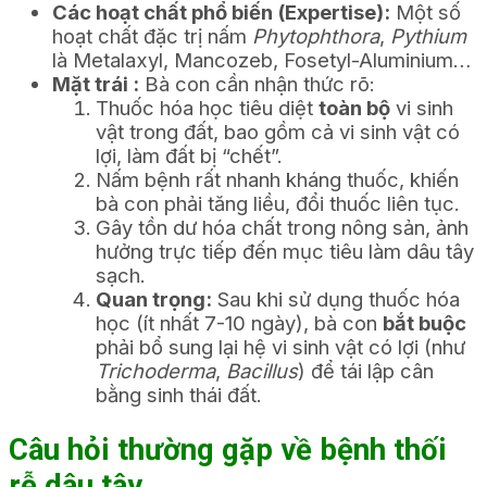
Các hoạt chất phổ biến (Expertise):
Một số
hoạt chất đặc trị nấm
Phytophthora
,
Pythium
là Metalaxyl, Mancozeb, Fosetyl-Aluminium…
Mặt trái :
Bà con cần nhận thức rõ:
Thuốc hóa học tiêu diệt
toàn bộ
vi sinh
vật trong đất, bao gồm cả vi sinh vật có
lợi, làm đất bị “chết”.
Nấm bệnh rất nhanh kháng thuốc, khiến
bà con phải tăng liều, đổi thuốc liên tục.
Gây tồn dư hóa chất trong nông sản, ảnh
hưởng trực tiếp đến mục tiêu làm dâu tây
sạch.
Quan trọng:
Sau khi sử dụng thuốc hóa
học (ít nhất 7-10 ngày), bà con
bắt buộc
phải bổ sung lại hệ vi sinh vật có lợi (như
Trichoderma
,
Bacillus
) để tái lập cân
bằng sinh thái đất.
Câu hỏi thường gặp về bệnh thối
rễ dâu tây